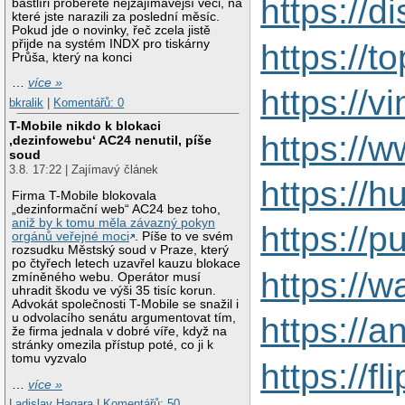
https://
bastlíři proberete nejzajímavější věci, na
které jste narazili za poslední měsíc.
Pokud jde o novinky, řeč zcela jistě
přijde na systém INDX pro tiskárny
https://
Průša, který na konci
…
více »
https://
bkralik
|
Komentářů: 0
T-Mobile nikdo k blokaci
https://
‚dezinfowebu‘ AC24 nenutil, píše
soud
3.8. 17:22 | Zajímavý článek
https://
Firma T-Mobile blokovala
„dezinformační web“ AC24 bez toho,
aniž by k tomu měla závazný pokyn
https://
orgánů veřejné moci
. Píše to ve svém
rozsudku Městský soud v Praze, který
po čtyřech letech uzavřel kauzu blokace
https://
zmíněného webu. Operátor musí
uhradit škodu ve výši 35 tisíc korun.
Advokát společnosti T-Mobile se snažil i
u odvolacího senátu argumentovat tím,
https://
že firma jednala v dobré víře, když na
stránky omezila přístup poté, co ji k
tomu vyzvalo
https://
…
více »
Ladislav Hagara
|
Komentářů: 50