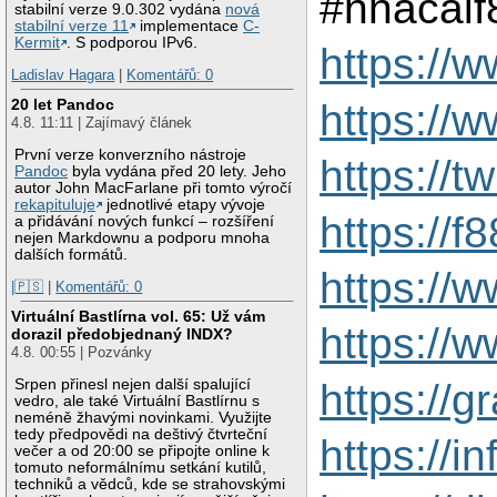
#nhacaif
stabilní verze 9.0.302 vydána
nová
stabilní verze 11
implementace
C-
Kermit
. S podporou IPv6.
https://
Ladislav Hagara
|
Komentářů: 0
20 let Pandoc
https://
4.8. 11:11 | Zajímavý článek
První verze konverzního nástroje
https://t
Pandoc
byla vydána před 20 lety. Jeho
autor John MacFarlane při tomto výročí
rekapituluje
jednotlivé etapy vývoje
https://
a přidávání nových funkcí – rozšíření
nejen Markdownu a podporu mnoha
dalších formátů.
https://
|🇵🇸
|
Komentářů: 0
Virtuální Bastlírna vol. 65: Už vám
https://
dorazil předobjednaný INDX?
4.8. 00:55 | Pozvánky
Srpen přinesl nejen další spalující
https://
vedro, ale také Virtuální Bastlírnu s
neméně žhavými novinkami. Využijte
tedy předpovědi na deštivý čtvrteční
https://i
večer a od 20:00 se připojte online k
tomuto neformálnímu setkání kutilů,
techniků a vědců, kde se strahovskými