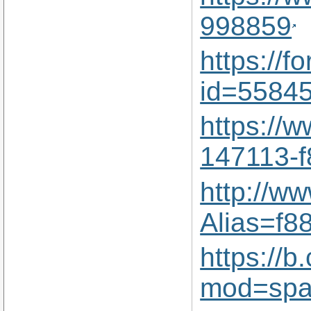
998859
https://f
id=5584
https:/
147113-
http://w
Alias=f8
https://
mod=spa