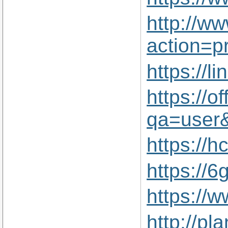
http://w
action=p
https://l
https://
qa=user
https://
https://
https://
http://p