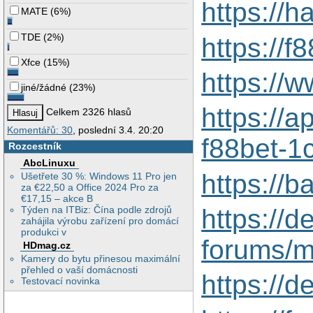
https://
MATE
(
6%
)
TDE
(
2%
)
https://
Xfce
(
15%
)
https://w
jiné/žádné
(
23%
)
https://
Celkem 2326 hlasů
Komentářů: 30
, poslední 3.4. 20:20
f88bet-1
Rozcestník
AbcLinuxu
https://
Ušetřete 30 %: Windows 11 Pro jen
za €22,50 a Office 2024 Pro za
€17,15 – akce B
https://d
Týden na ITBiz: Čína podle zdrojů
zahájila výrobu zařízení pro domácí
produkci v
forums/
HDmag.cz
Kamery do bytu přinesou maximální
přehled o vaší domácnosti
https://
Testovací novinka