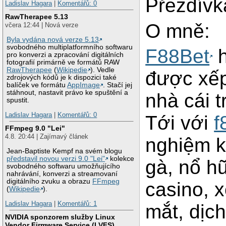
Přezdívk
Ladislav Hagara
|
Komentářů: 0
RawTherapee 5.13
O mně:
včera 12:44 | Nová verze
Byla vydána nová verze 5.13
svobodného multiplatformního softwaru
F88Bet
h
pro konverzi a zpracování digitálních
fotografií primárně ve formátů RAW
RawTherapee
(
Wikipedie
). Vedle
được xếp
zdrojových kódů je k dispozici také
balíček ve formátu
AppImage
. Stačí jej
stáhnout, nastavit právo ke spuštění a
nhà cái 
spustit.
Ladislav Hagara
|
Komentářů: 0
Tới với
f
FFmpeg 9.0 "Lei"
4.8. 20:44 | Zajímavý článek
nghiệm 
Jean-Baptiste Kempf na svém blogu
představil novou verzi 9.0 "Lei"
kolekce
gà, nổ hũ
svobodného softwaru umožňujícího
nahrávání, konverzi a streamovaní
digitálního zvuku a obrazu
FFmpeg
casino, x
(
Wikipedie
).
Ladislav Hagara
|
Komentářů: 1
mắt, dịc
NVIDIA sponzorem služby Linux
Vendor Firmware Service (LVFS)