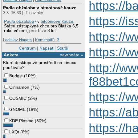
https://
Padla obžaloba v bitcoinové kauze
3.8. 16:33 | IT novinky
https://
Padla obžaloba
v
bitcoinové kauze
.
Státní zástupkyně chce pro Blažka 6,5
roku vězení, pro Titze 8 let.
https://
Ladislav Hagara
|
Komentářů: 3
Centrum
|
Napsat
|
Starší
https://
Anketa
navrhněte »
Které desktopové prostředí na Linuxu
http://w
používáte?
Budgie
(
10%
)
f88bet1c
Cinnamon
(
7%
)
https://
COSMIC
(
2%
)
https://
GNOME
(
18%
)
KDE Plasma
(
30%
)
https://
LXQt
(
6%
)