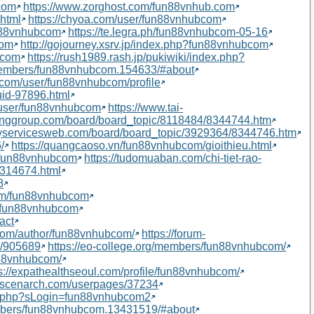
bcom
https://www.zorghost.com/fun88vnhub.com
.html
https://chyoa.com/user/fun88vnhubcom
un88vnhubcom
https://te.legra.ph/fun88vnhubcom-05-16
com
http://gojourney.xsrv.jp/index.php?fun88vnhubcom
ubcom
https://rush1989.rash.jp/pukiwiki/index.php?
/members/fun88vnhubcom.154633/#about
y.com/user/fun88vnhubcom/profile
uid-97896.html
m/user/fun88vnhubcom
https://www.tai-
inggroup.com/board/board_topic/8118484/8344744.htm
tyservicesweb.com/board/board_topic/3929364/8344746.htm
/
https://quangcaoso.vn/fun88vnhubcom/gioithieu.html
r/fun88vnhubcom
https://tudomuaban.com/chi-tiet-rao-
-314674.html
8
om/fun88vnhubcom
er/fun88vnhubcom
act
.com/author/fun88vnhubcom/
https://forum-
m/905689
https://eo-college.org/members/fun88vnhubcom/
un88vnhubcom/
s://expathealthseoul.com/profile/fun88vnhubcom/
//scenarch.com/userpages/37234
rso.php?sLogin=fun88vnhubcom2
embers/fun88vnhubcom.13431519/#about