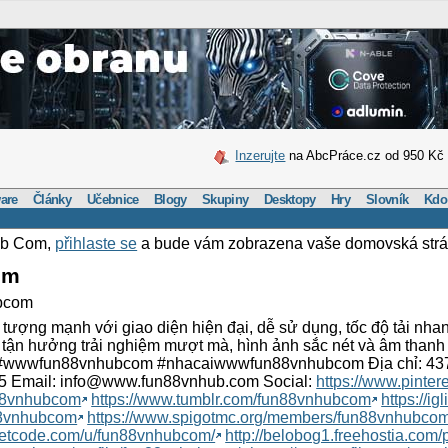
Inzerujte
na AbcPráce.cz od 950 Kč
are
Články
Učebnice
Blogy
Skupiny
Desktopy
Hry
Slovník
Kdo
ub Com,
přihlaste se
a bude vám zobrazena vaše domovská strá
om
ubcom
tượng mạnh với giao diện hiện đại, dễ sử dụng, tốc độ tải nhanh
 tận hưởng trải nghiệm mượt mà, hình ảnh sắc nét và âm thanh 
 #wwwfun88vnhubcom #nhacaiwwwfun88vnhubcom Địa chỉ: 437 
 Email: info@www.fun88vnhub.com Social:
https://www.pinte
n88vnhubcom
https://www.tumblr.com/fun88vnhubcom
https://i
n88vnhubcom
https://www.spigotmc.org/members/fun88vnhubco
leetcode.com/u/fun88vnhubcom/
http://belobog1.freehostia.co