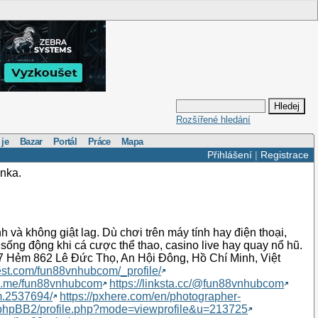
Rozšířené hledání
 je
Bazar
Portál
Práce
Mapa
Přihlášení
|
Registrace
nka.
 và không giật lag. Dù chơi trên máy tính hay điện thoại,
sống động khi cá cược thể thao, casino live hay quay nổ hũ.
Hẻm 862 Lê Đức Thọ, An Hội Đông, Hồ Chí Minh, Việt
rest.com/fun88vnhubcom/_profile/
gli.me/fun88vnhubcom
https://linksta.cc/@fun88vnhubcom
m.2537694/
https://pxhere.com/en/photographer-
m/phpBB2/profile.php?mode=viewprofile&u=213725