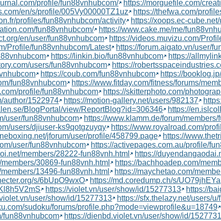
ournal.com/profile/fun88vnhubcom/
https://morguefile.com/cre
ris.com/en/s/profile/005Vy00000TZ1uz
https://thefwa.com/profi
lyon.fr/profiles/fun88vnhubcom/activity
https://xoops.ec-cube.ne
ration.com/fun88vnhubcom/
https://www.cake.me/me/fun88vn
ct.org/en/user/fun88vnhubcom
https://videos.muvizu.com/Prof
m/Profile/fun88vnhubcom/Latest
https://forum.aigato.vn/user/
fun88vnhubcom
https://linkin.bio/fun88vnhubcom
https://allmyl
ctory.com/users/fun88vnhubcom
https://robertsspaceindustries
88vnhubcom
https://coub.com/fun88vnhubcom
https://booklog.j
com/fun88vnhubcom
https://www.fitday.com/fitness/forums/me
d.com/profile/fun88vnhubcom
https://skitterphoto.com/photog
om/author/1522974
https://motion-gallery.net/users/982137
http
alen.se/BlogPortal/view/ReportBlog?id=306346
https://en.islc
om/user/fun88vnhubcom
https://www.klamm.de/forum/members
com/users/djiuser-ks9qotgzuyqy
https://www.royalroad.com/prof
lineboxing.net/jforum/user/profile/458799.page
https://www.th
.com/user/fun88vnhubcom
https://activepages.com.au/profile/
moi.net/members/28222-fun88vnh.html
https://duyendangaodai
om/members/30869-fun88vnh.html
https://bachhoadep.com/memb
om/members/13496-fun88vnh.html
https://maychetao.com/membe
necter.org/s/6bUpO9wxO
https://md.coredump.ch/s/UO79jhEYa
s/xKl8h5V2mS
https://violet.vn/user/show/id/15277313
https://b
violet.vn/user/show/id/15277313
https://sfx.thelazy.net/users
oku.com/sudoku/forums/profile.php?mode=viewprofile&u=18749
eam/fun88vnhubcom
https://dienbd.violet.vn/user/show/id/152773