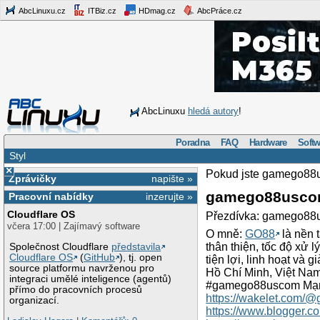
AbcLinuxu.cz
ITBiz.cz
HDmag.cz
AbcPráce.cz
AbcLinuxu
hledá autory
!
Poradna
FAQ
Hardware
Softw
Styl
×
Pokud jste gamego88
Zprávičky
napište »
gamego88usc
Pracovní nabídky
inzerujte »
Cloudflare OS
Přezdívka: gamego8
včera 17:00 | Zajímavý software
O mně:
GO88
là nền t
thân thiện, tốc độ xử 
Společnost Cloudflare
představila
Cloudflare OS
(
GitHub
), tj. open
tiện lợi, linh hoạt và 
source platformu navrženou pro
Hồ Chí Minh, Việt N
integraci umělé inteligence (agentů)
#gamego88uscom Mạn
přímo do pracovních procesů
https://wakelet.com
organizací.
https://www.blogger.