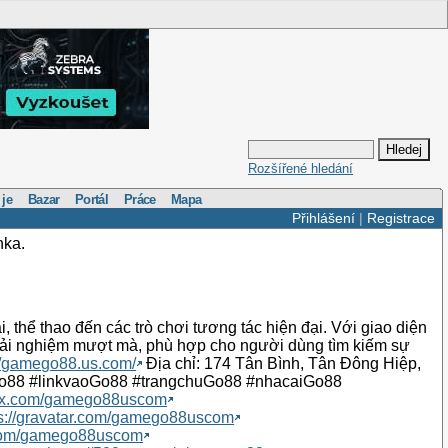
Rozšířené hledání
 je
Bazar
Portál
Práce
Mapa
Přihlášení
|
Registrace
nka.
i, thể thao đến các trò chơi tương tác hiện đại. Với giao diện
ại trải nghiệm mượt mà, phù hợp cho người dùng tìm kiếm sự
://gamego88.us.com/
Địa chỉ: 174 Tân Bình, Tân Đông Hiệp,
Go88 #linkvaoGo88 #trangchuGo88 #nhacaiGo88
//x.com/gamego88uscom
ps://gravatar.com/gamego88uscom
com/gamego88uscom