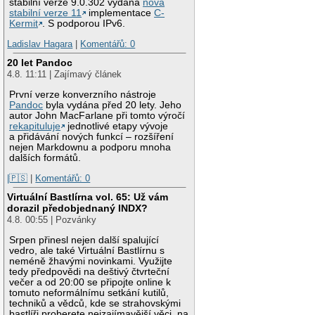
stabilní verze 9.0.302 vydána
nová
stabilní verze 11
implementace
C-
Kermit
. S podporou IPv6.
Ladislav Hagara
|
Komentářů: 0
20 let Pandoc
4.8. 11:11 | Zajímavý článek
První verze konverzního nástroje
Pandoc
byla vydána před 20 lety. Jeho
autor John MacFarlane při tomto výročí
rekapituluje
jednotlivé etapy vývoje
a přidávání nových funkcí – rozšíření
nejen Markdownu a podporu mnoha
dalších formátů.
|🇵🇸
|
Komentářů: 0
Virtuální Bastlírna vol. 65: Už vám
dorazil předobjednaný INDX?
4.8. 00:55 | Pozvánky
Srpen přinesl nejen další spalující
vedro, ale také Virtuální Bastlírnu s
neméně žhavými novinkami. Využijte
tedy předpovědi na deštivý čtvrteční
večer a od 20:00 se připojte online k
tomuto neformálnímu setkání kutilů,
techniků a vědců, kde se strahovskými
bastlíři proberete nejzajímavější věci, na