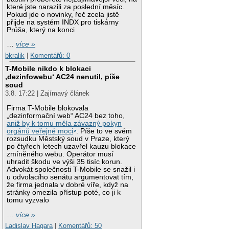
které jste narazili za poslední měsíc.
Pokud jde o novinky, řeč zcela jistě
přijde na systém INDX pro tiskárny
Průša, který na konci
…
více »
bkralik
|
Komentářů: 0
T-Mobile nikdo k blokaci
‚dezinfowebu‘ AC24 nenutil, píše
soud
3.8. 17:22 | Zajímavý článek
Firma T-Mobile blokovala
„dezinformační web“ AC24 bez toho,
aniž by k tomu měla závazný pokyn
orgánů veřejné moci
. Píše to ve svém
rozsudku Městský soud v Praze, který
po čtyřech letech uzavřel kauzu blokace
zmíněného webu. Operátor musí
uhradit škodu ve výši 35 tisíc korun.
Advokát společnosti T-Mobile se snažil i
u odvolacího senátu argumentovat tím,
že firma jednala v dobré víře, když na
stránky omezila přístup poté, co ji k
tomu vyzvalo
…
více »
Ladislav Hagara
|
Komentářů: 50