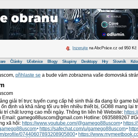
Inzerujte
na AbcPráce.cz od 950 Kč
are
Články
Učebnice
Blogy
Skupiny
Desktopy
Hry
Slovník
Kdo
uscom,
přihlaste se
a bude vám zobrazena vaše domovská strá
om
8uscom
ảng giải trí trực tuyến cung cấp hệ sinh thái đa dạng từ game bà
lý ổn định và khả năng tối ưu trên nhiều thiết bị, GO88 mang l
giải trí chất lượng cao mỗi ngày. Thông tin liên hệ Website:
https
am Email: gamego88uscom@gmail.com Hotline: 0935889267 #
g xã hội:
https://www.youtube.com/@gamego88uscom
https:
/@gamego88uscom
https://safechat.com/u/gamego88uscom
htt
com/profile/07440607893208905800
https://www.mymeetbook.