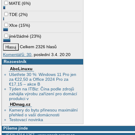
MATE
(
6%
)
TDE
(
2%
)
Xfce
(
15%
)
jiné/žádné
(
23%
)
Celkem 2326 hlasů
Komentářů: 30
, poslední 3.4. 20:20
Rozcestník
AbcLinuxu
Ušetřete 30 %: Windows 11 Pro jen
za €22,50 a Office 2024 Pro za
€17,15 – akce B
Týden na ITBiz: Čína podle zdrojů
zahájila výrobu zařízení pro domácí
produkci v
HDmag.cz
Kamery do bytu přinesou maximální
přehled o vaší domácnosti
Testovací novinka
Píšeme jinde