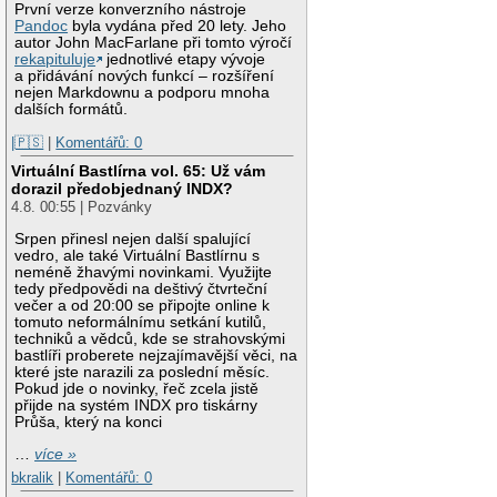
První verze konverzního nástroje
Pandoc
byla vydána před 20 lety. Jeho
autor John MacFarlane při tomto výročí
rekapituluje
jednotlivé etapy vývoje
a přidávání nových funkcí – rozšíření
nejen Markdownu a podporu mnoha
dalších formátů.
|🇵🇸
|
Komentářů: 0
Virtuální Bastlírna vol. 65: Už vám
dorazil předobjednaný INDX?
4.8. 00:55 | Pozvánky
Srpen přinesl nejen další spalující
vedro, ale také Virtuální Bastlírnu s
neméně žhavými novinkami. Využijte
tedy předpovědi na deštivý čtvrteční
večer a od 20:00 se připojte online k
tomuto neformálnímu setkání kutilů,
techniků a vědců, kde se strahovskými
bastlíři proberete nejzajímavější věci, na
které jste narazili za poslední měsíc.
Pokud jde o novinky, řeč zcela jistě
přijde na systém INDX pro tiskárny
Průša, který na konci
…
více »
bkralik
|
Komentářů: 0