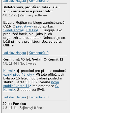
Ladislav Hagara
|
Komentářů: 0
SlideRshow, prohlížeč fotek, ale i
jejich organizér a prezentátor
4.8. 12:22 | Zajímavý software
Edvard Rejthar na blogu zaměstnanců
CZ.NIC
představil
svou aplikaci
SlideRshow
(
GitHub
). Funguje jako
prohlížeč fotek, ale i jako jejich
organizér a prezentátor. Neinstaluje se,
běží přímo v prohlížeči. Bez serveru.
Offline.
Ladislav Hagara
|
Komentářů: 9
Kermit má 45 let. Vydán C-Kermit 11
4.8. 11:44 | Nová verze
Kermit
, tj. protokol pro přenos souborů,
vznikl před 45 lety
. Při této příležitosti
byla po 15 letech od vydání poslední
stabilní verze 9.0.302 vydána
nová
stabilní verze 11
implementace
C-
Kermit
. S podporou IPv6.
Ladislav Hagara
|
Komentářů: 0
20 let Pandoc
4.8. 11:11 | Zajímavý článek