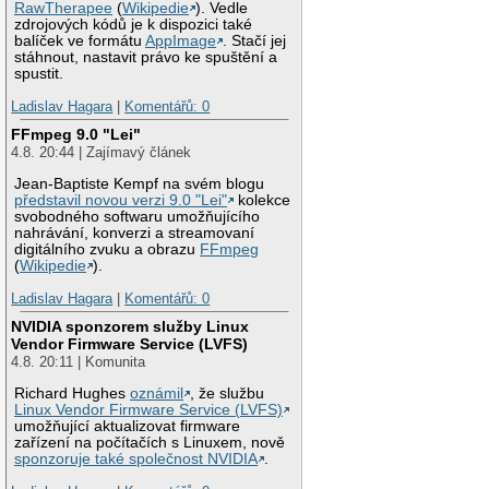
RawTherapee
(
Wikipedie
). Vedle
zdrojových kódů je k dispozici také
balíček ve formátu
AppImage
. Stačí jej
stáhnout, nastavit právo ke spuštění a
spustit.
Ladislav Hagara
|
Komentářů: 0
FFmpeg 9.0 "Lei"
4.8. 20:44 | Zajímavý článek
Jean-Baptiste Kempf na svém blogu
představil novou verzi 9.0 "Lei"
kolekce
svobodného softwaru umožňujícího
nahrávání, konverzi a streamovaní
digitálního zvuku a obrazu
FFmpeg
(
Wikipedie
).
Ladislav Hagara
|
Komentářů: 0
NVIDIA sponzorem služby Linux
Vendor Firmware Service (LVFS)
4.8. 20:11 | Komunita
Richard Hughes
oznámil
, že službu
Linux Vendor Firmware Service (LVFS)
umožňující aktualizovat firmware
zařízení na počítačích s Linuxem, nově
sponzoruje také společnost NVIDIA
.