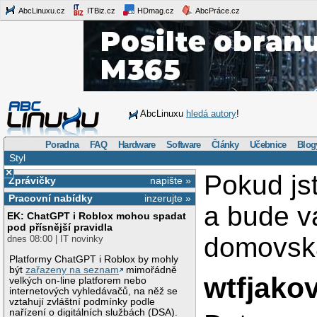
AbcLinuxu.cz
ITBiz.cz
HDmag.cz
AbcPráce.cz
AbcLinuxu
hledá autory
!
Poradna
FAQ
Hardware
Software
Články
Učebnice
Blog
Styl
×
Pokud js
Zprávičky
napište »
Pracovní nabídky
inzerujte »
a bude v
EK: ChatGPT i Roblox mohou spadat
pod přísnější pravidla
domovská
dnes 08:00 | IT novinky
Platformy ChatGPT i Roblox by mohly
být
zařazeny na seznam
mimořádně
wtfjako
velkých on-line platforem nebo
internetových vyhledávačů, na něž se
vztahují zvláštní podmínky podle
nařízení o digitálních službách (DSA).