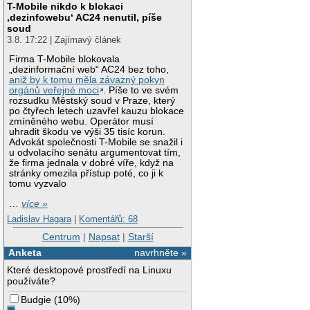
T-Mobile nikdo k blokaci
‚dezinfowebu‘ AC24 nenutil, píše
soud
3.8. 17:22 | Zajímavý článek
Firma T-Mobile blokovala
„dezinformační web“ AC24 bez toho,
aniž by k tomu měla závazný pokyn
orgánů veřejné moci
. Píše to ve svém
rozsudku Městský soud v Praze, který
po čtyřech letech uzavřel kauzu blokace
zmíněného webu. Operátor musí
uhradit škodu ve výši 35 tisíc korun.
Advokát společnosti T-Mobile se snažil i
u odvolacího senátu argumentovat tím,
že firma jednala v dobré víře, když na
stránky omezila přístup poté, co ji k
tomu vyzvalo
…
více »
Ladislav Hagara
|
Komentářů: 68
Centrum
|
Napsat
|
Starší
Anketa
navrhněte »
Které desktopové prostředí na Linuxu
používáte?
Budgie
(
10%
)