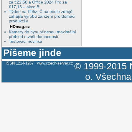
za €22,50 a Office 2024 Pro za
€17,15 – akce B
Týden na ITBiz: Čína podle zdrojů
zahájila výrobu zařízení pro domácí
produkci v
HDmag.cz
Kamery do bytu přinesou maximální
přehled o vaší domácnosti
Testovací novinka
Píšeme jinde
ISSN 1214-1267
www.czech-server.cz
© 1999-2015
o.
Všechna 