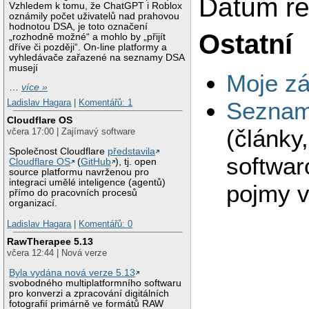
Datum reg
Vzhledem k tomu, že ChatGPT i Roblox
oznámily počet uživatelů nad prahovou
hodnotou DSA, je toto označení
Ostatní
„rozhodně možné“ a mohlo by „přijít
dříve či později“. On-line platformy a
vyhledávače zařazené na seznamy DSA
musejí
Moje zá
…
více »
Ladislav Hagara
|
Komentářů: 1
Seznam 
Cloudflare OS
(články
včera 17:00 | Zajímavý software
Společnost Cloudflare
představila
softwar
Cloudflare OS
(
GitHub
), tj. open
source platformu navrženou pro
integraci umělé inteligence (agentů)
pojmy v
přímo do pracovních procesů
organizací.
Ladislav Hagara
|
Komentářů: 0
RawTherapee 5.13
včera 12:44 | Nová verze
Byla vydána nová verze 5.13
svobodného multiplatformního softwaru
pro konverzi a zpracování digitálních
fotografií primárně ve formátů RAW