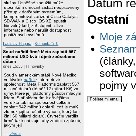
Datum re
služby. Úspěšné zneužití může
útočníkům umožnit získat neoprávněný
přístup k dotčeným systémům,
Ostatní
kompromitovat zařízení Cisco Catalyst
SD-WAN a Cisco IOS XE, spustit
libovolný kód, zpřístupnit citlivé
informace nebo narušit dostupnost
Moje zá
postižených systémů.
Ladislav Hagara
|
Komentářů: 0
Seznam 
Soud nařídil firmě Meta zaplatit 567
milionů USD kvůli újmě způsobené
(články
dětem
dnes 15:33 | IT novinky
softwar
Soud v americkém státě Nové Mexiko
ve čtvrtek
nařídil
internetové
pojmy v
společnosti Meta Platforms zaplatit 567
milionů dolarů (téměř 12 miliard Kč) za
újmy, které její platformy působí mladým
lidem. S přihlédnutím k dřívějšímu
verdiktu tak má společnost celkem
zaplatit 942 milionů dolarů, což je malý
zlomek jejího ročního výnosu, který loni
činil 60 miliard dolarů. Čtvrteční verdikt
firmě také nařizuje, aby změnila způsob,
jakým její
…
více »