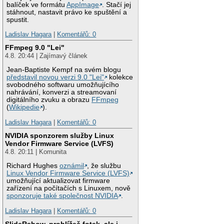
balíček ve formátu
AppImage
. Stačí jej
stáhnout, nastavit právo ke spuštění a
spustit.
Ladislav Hagara
|
Komentářů: 0
FFmpeg 9.0 "Lei"
4.8. 20:44 | Zajímavý článek
Jean-Baptiste Kempf na svém blogu
představil novou verzi 9.0 "Lei"
kolekce
svobodného softwaru umožňujícího
nahrávání, konverzi a streamovaní
digitálního zvuku a obrazu
FFmpeg
(
Wikipedie
).
Ladislav Hagara
|
Komentářů: 0
NVIDIA sponzorem služby Linux
Vendor Firmware Service (LVFS)
4.8. 20:11 | Komunita
Richard Hughes
oznámil
, že službu
Linux Vendor Firmware Service (LVFS)
umožňující aktualizovat firmware
zařízení na počítačích s Linuxem, nově
sponzoruje také společnost NVIDIA
.
Ladislav Hagara
|
Komentářů: 0
SlideRshow, prohlížeč fotek, ale i