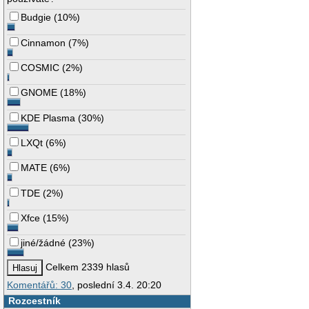
Budgie
(
10%
)
Cinnamon
(
7%
)
COSMIC
(
2%
)
GNOME
(
18%
)
KDE Plasma
(
30%
)
LXQt
(
6%
)
MATE
(
6%
)
TDE
(
2%
)
Xfce
(
15%
)
jiné/žádné
(
23%
)
Celkem 2339 hlasů
Komentářů: 30
, poslední 3.4. 20:20
Rozcestník