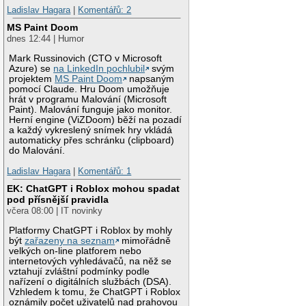
Ladislav Hagara
|
Komentářů: 2
MS Paint Doom
dnes 12:44 | Humor
Mark Russinovich (CTO v Microsoft
Azure) se
na LinkedIn pochlubil
svým
projektem
MS Paint Doom
napsaným
pomocí Claude. Hru Doom umožňuje
hrát v programu Malování (Microsoft
Paint). Malování funguje jako monitor.
Herní engine (ViZDoom) běží na pozadí
a každý vykreslený snímek hry vkládá
automaticky přes schránku (clipboard)
do Malování.
Ladislav Hagara
|
Komentářů: 1
EK: ChatGPT i Roblox mohou spadat
pod přísnější pravidla
včera 08:00 | IT novinky
Platformy ChatGPT i Roblox by mohly
být
zařazeny na seznam
mimořádně
velkých on-line platforem nebo
internetových vyhledávačů, na něž se
vztahují zvláštní podmínky podle
nařízení o digitálních službách (DSA).
Vzhledem k tomu, že ChatGPT i Roblox
oznámily počet uživatelů nad prahovou