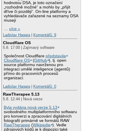
hodnotou DSA, je toto označení
„rozhodně možné“ a mohlo by „přijít
dříve či později“. On-line platformy a
vyhledávače zařazené na seznamy DSA
musejí
…
více »
Ladislav Hagara
|
Komentářů: 9
Cloudflare OS
5.8. 17:00 | Zajímavý software
Společnost Cloudflare
představila
Cloudflare OS
(
GitHub
), tj. open
source platformu navrženou pro
integraci umělé inteligence (agentů)
přímo do pracovních procesů
organizací.
Ladislav Hagara
|
Komentářů: 0
RawTherapee 5.13
5.8. 12:44 | Nová verze
Byla vydána nová verze 5.13
svobodného multiplatformního softwaru
pro konverzi a zpracování digitálních
fotografií primárně ve formátů RAW
RawTherapee
(
Wikipedie
). Vedle
zdrojových kódů je k dispozici také