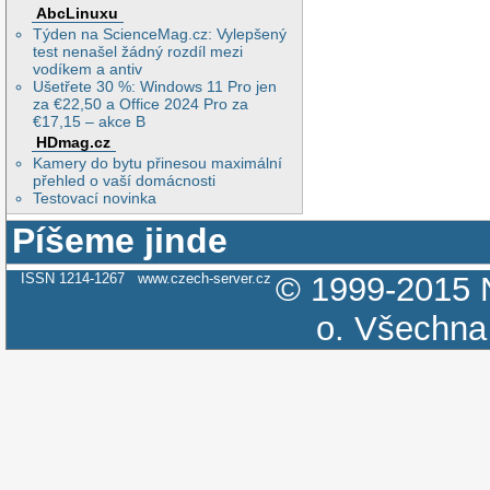
AbcLinuxu
Týden na ScienceMag.cz: Vylepšený
test nenašel žádný rozdíl mezi
vodíkem a antiv
Ušetřete 30 %: Windows 11 Pro jen
za €22,50 a Office 2024 Pro za
€17,15 – akce B
HDmag.cz
Kamery do bytu přinesou maximální
přehled o vaší domácnosti
Testovací novinka
Píšeme jinde
ISSN 1214-1267
www.czech-server.cz
© 1999-2015
o.
Všechna 