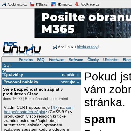
AbcLinuxu.cz
ITBiz.cz
HDmag.cz
AbcPráce.cz
AbcLinuxu
hledá autory
!
Poradna
FAQ
Hardware
Software
Články
Učebnice
Blog
Styl
×
Pokud js
Zprávičky
napište »
Pracovní nabídky
inzerujte »
vám zob
Série bezpečnostních záplat v
produktech Cisco
stránka.
dnes 16:00 | Bezpečnostní upozornění
Vládní CERT upozorňuje (
𝕏
) na
sérii
bezpečnostních záplat
(CVSS 9.9) v
spam
produktech Cisco řešících kritické
zranitelnosti umožňující obejití
autentizace, eskalaci oprávnění,
vzdálené spuštění kódu a odepření