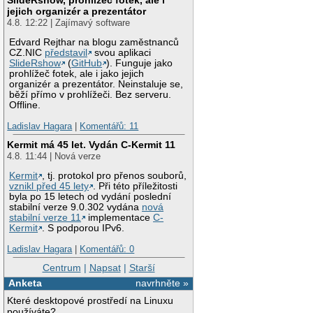
jejich organizér a prezentátor
4.8. 12:22 | Zajímavý software
Edvard Rejthar na blogu zaměstnanců
CZ.NIC
představil
svou aplikaci
SlideRshow
(
GitHub
). Funguje jako
prohlížeč fotek, ale i jako jejich
organizér a prezentátor. Neinstaluje se,
běží přímo v prohlížeči. Bez serveru.
Offline.
Ladislav Hagara
|
Komentářů: 11
Kermit má 45 let. Vydán C-Kermit 11
4.8. 11:44 | Nová verze
Kermit
, tj. protokol pro přenos souborů,
vznikl před 45 lety
. Při této příležitosti
byla po 15 letech od vydání poslední
stabilní verze 9.0.302 vydána
nová
stabilní verze 11
implementace
C-
Kermit
. S podporou IPv6.
Ladislav Hagara
|
Komentářů: 0
Centrum
|
Napsat
|
Starší
Anketa
navrhněte »
Které desktopové prostředí na Linuxu
používáte?