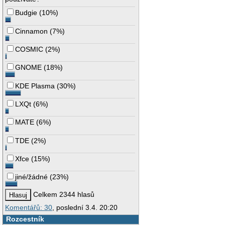
Budgie
(
10%
)
Cinnamon
(
7%
)
COSMIC
(
2%
)
GNOME
(
18%
)
KDE Plasma
(
30%
)
LXQt
(
6%
)
MATE
(
6%
)
TDE
(
2%
)
Xfce
(
15%
)
jiné/žádné
(
23%
)
Celkem 2344 hlasů
Komentářů: 30
, poslední 3.4. 20:20
Rozcestník