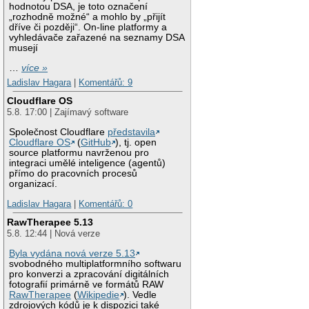
hodnotou DSA, je toto označení
„rozhodně možné“ a mohlo by „přijít
dříve či později“. On-line platformy a
vyhledávače zařazené na seznamy DSA
musejí
…
více »
Ladislav Hagara
|
Komentářů: 9
Cloudflare OS
5.8. 17:00 | Zajímavý software
Společnost Cloudflare
představila
Cloudflare OS
(
GitHub
), tj. open
source platformu navrženou pro
integraci umělé inteligence (agentů)
přímo do pracovních procesů
organizací.
Ladislav Hagara
|
Komentářů: 0
RawTherapee 5.13
5.8. 12:44 | Nová verze
Byla vydána nová verze 5.13
svobodného multiplatformního softwaru
pro konverzi a zpracování digitálních
fotografií primárně ve formátů RAW
RawTherapee
(
Wikipedie
). Vedle
zdrojových kódů je k dispozici také