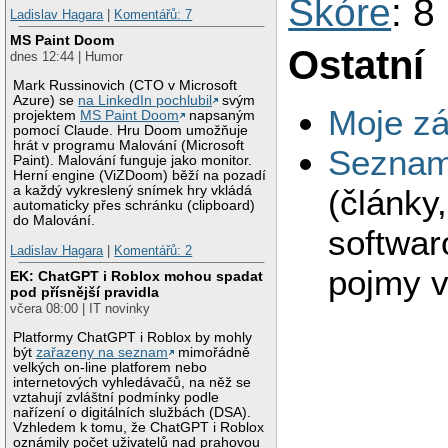
Skóre
: 8
Ladislav Hagara
|
Komentářů: 7
MS Paint Doom
Ostatní
dnes 12:44 | Humor
Mark Russinovich (CTO v Microsoft
Azure) se
na LinkedIn pochlubil
svým
Moje zá
projektem
MS Paint Doom
napsaným
pomocí Claude. Hru Doom umožňuje
hrát v programu Malování (Microsoft
Seznam 
Paint). Malování funguje jako monitor.
Herní engine (ViZDoom) běží na pozadí
(články
a každý vykreslený snímek hry vkládá
automaticky přes schránku (clipboard)
do Malování.
softwar
Ladislav Hagara
|
Komentářů: 2
pojmy v
EK: ChatGPT i Roblox mohou spadat
pod přísnější pravidla
včera 08:00 | IT novinky
Platformy ChatGPT i Roblox by mohly
být
zařazeny na seznam
mimořádně
velkých on-line platforem nebo
internetových vyhledávačů, na něž se
vztahují zvláštní podmínky podle
nařízení o digitálních službách (DSA).
Vzhledem k tomu, že ChatGPT i Roblox
oznámily počet uživatelů nad prahovou