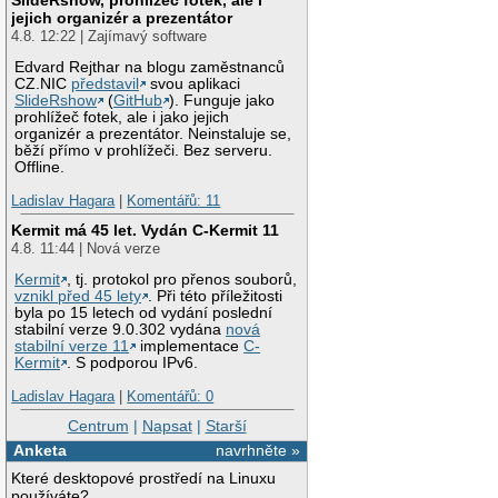
jejich organizér a prezentátor
4.8. 12:22 | Zajímavý software
Edvard Rejthar na blogu zaměstnanců
CZ.NIC
představil
svou aplikaci
SlideRshow
(
GitHub
). Funguje jako
prohlížeč fotek, ale i jako jejich
organizér a prezentátor. Neinstaluje se,
běží přímo v prohlížeči. Bez serveru.
Offline.
Ladislav Hagara
|
Komentářů: 11
Kermit má 45 let. Vydán C-Kermit 11
4.8. 11:44 | Nová verze
Kermit
, tj. protokol pro přenos souborů,
vznikl před 45 lety
. Při této příležitosti
byla po 15 letech od vydání poslední
stabilní verze 9.0.302 vydána
nová
stabilní verze 11
implementace
C-
Kermit
. S podporou IPv6.
Ladislav Hagara
|
Komentářů: 0
Centrum
|
Napsat
|
Starší
Anketa
navrhněte »
Které desktopové prostředí na Linuxu
používáte?