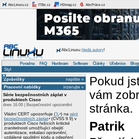
AbcLinuxu.cz
ITBiz.cz
HDmag.cz
AbcPráce.cz
AbcLinuxu
hledá autory
!
Poradna
FAQ
Hardware
Software
Články
Učebnice
Blog
Styl
×
Pokud jst
Zprávičky
napište »
Pracovní nabídky
inzerujte »
vám zob
Série bezpečnostních záplat v
produktech Cisco
stránka.
dnes 16:00 | Bezpečnostní upozornění
Vládní CERT upozorňuje (
𝕏
) na
sérii
bezpečnostních záplat
(CVSS 9.9) v
Patrik
produktech Cisco řešících kritické
zranitelnosti umožňující obejití
autentizace, eskalaci oprávnění,
vzdálené spuštění kódu a odepření