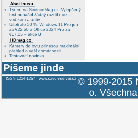
AbcLinuxu
Týden na ScienceMag.cz: Vylepšený
test nenašel žádný rozdíl mezi
vodíkem a antiv
Ušetřete 30 %: Windows 11 Pro jen
za €22,50 a Office 2024 Pro za
€17,15 – akce B
HDmag.cz
Kamery do bytu přinesou maximální
přehled o vaší domácnosti
Testovací novinka
Píšeme jinde
ISSN 1214-1267
www.czech-server.cz
© 1999-2015
o.
Všechna 