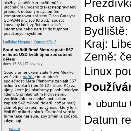
Přezdívk
služby. Úspěšné zneužití může
útočníkům umožnit získat neoprávněný
přístup k dotčeným systémům,
Rok naro
kompromitovat zařízení Cisco Catalyst
SD-WAN a Cisco IOS XE, spustit
libovolný kód, zpřístupnit citlivé
Bydliště:
informace nebo narušit dostupnost
postižených systémů.
Kraj: Lib
Ladislav Hagara
|
Komentářů: 2
Soud nařídil firmě Meta zaplatit 567
Země: č
milionů USD kvůli újmě způsobené
dětem
dnes 15:33 | IT novinky
Linux po
Soud v americkém státě Nové Mexiko
ve čtvrtek
nařídil
internetové
společnosti Meta Platforms zaplatit 567
Používám
milionů dolarů (téměř 12 miliard Kč) za
újmy, které její platformy působí mladým
lidem. S přihlédnutím k dřívějšímu
verdiktu tak má společnost celkem
ubuntu 
zaplatit 942 milionů dolarů, což je malý
zlomek jejího ročního výnosu, který loni
činil 60 miliard dolarů. Čtvrteční verdikt
Datum re
firmě také nařizuje, aby změnila způsob,
jakým její
…
více »