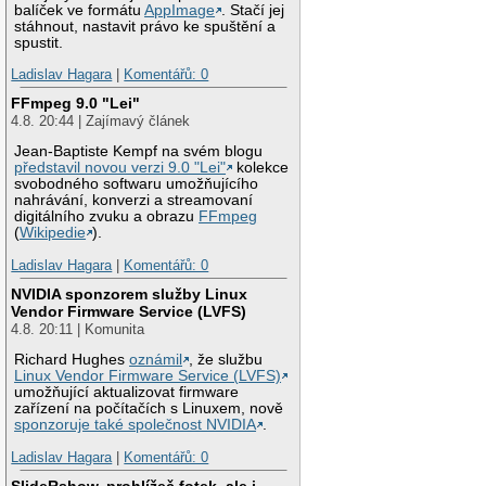
balíček ve formátu
AppImage
. Stačí jej
stáhnout, nastavit právo ke spuštění a
spustit.
Ladislav Hagara
|
Komentářů: 0
FFmpeg 9.0 "Lei"
4.8. 20:44 | Zajímavý článek
Jean-Baptiste Kempf na svém blogu
představil novou verzi 9.0 "Lei"
kolekce
svobodného softwaru umožňujícího
nahrávání, konverzi a streamovaní
digitálního zvuku a obrazu
FFmpeg
(
Wikipedie
).
Ladislav Hagara
|
Komentářů: 0
NVIDIA sponzorem služby Linux
Vendor Firmware Service (LVFS)
4.8. 20:11 | Komunita
Richard Hughes
oznámil
, že službu
Linux Vendor Firmware Service (LVFS)
umožňující aktualizovat firmware
zařízení na počítačích s Linuxem, nově
sponzoruje také společnost NVIDIA
.
Ladislav Hagara
|
Komentářů: 0
SlideRshow, prohlížeč fotek, ale i