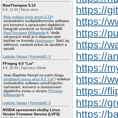
RawTherapee 5.13
https://g
5.8. 12:44 | Nová verze
Byla vydána nová verze 5.13
https://
svobodného multiplatformního softwaru
pro konverzi a zpracování digitálních
fotografií primárně ve formátů RAW
https://
RawTherapee
(
Wikipedie
). Vedle
zdrojových kódů je k dispozici také
balíček ve formátu
AppImage
. Stačí jej
https://
stáhnout, nastavit právo ke spuštění a
spustit.
https://
Ladislav Hagara
|
Komentářů: 0
FFmpeg 9.0 "Lei"
https://
4.8. 20:44 | Zajímavý článek
Jean-Baptiste Kempf na svém blogu
https://
představil novou verzi 9.0 "Lei"
kolekce
svobodného softwaru umožňujícího
nahrávání, konverzi a streamovaní
https://
digitálního zvuku a obrazu
FFmpeg
(
Wikipedie
).
https://
Ladislav Hagara
|
Komentářů: 0
NVIDIA sponzorem služby Linux
https://
Vendor Firmware Service (LVFS)