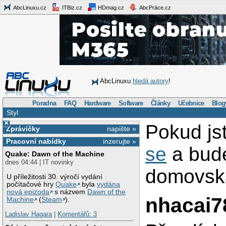
AbcLinuxu.cz
ITBiz.cz
HDmag.cz
AbcPráce.cz
AbcLinuxu
hledá autory
!
Poradna
FAQ
Hardware
Software
Články
Učebnice
Blog
Styl
×
Pokud js
Zprávičky
napište »
Pracovní nabídky
inzerujte »
se
a bud
Quake: Dawn of the Machine
dnes 04:44 | IT novinky
domovská
U příležitosti 30. výročí vydání
počítačové hry
Quake
byla
vydána
nová epizoda
s názvem
Dawn of the
nhacai7
Machine
(
Steam
).
Ladislav Hagara
|
Komentářů: 3