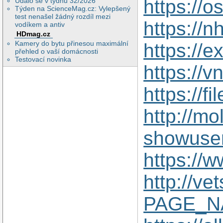
https://
Událo se v týdnu 32/2026
Týden na ScienceMag.cz: Vylepšený
test nenašel žádný rozdíl mezi
https://n
vodíkem a antiv
HDmag.cz
Kamery do bytu přinesou maximální
https://
přehled o vaší domácnosti
Testovací novinka
https://
https://f
http://mo
showuse
https://
http://ve
PAGE_NA