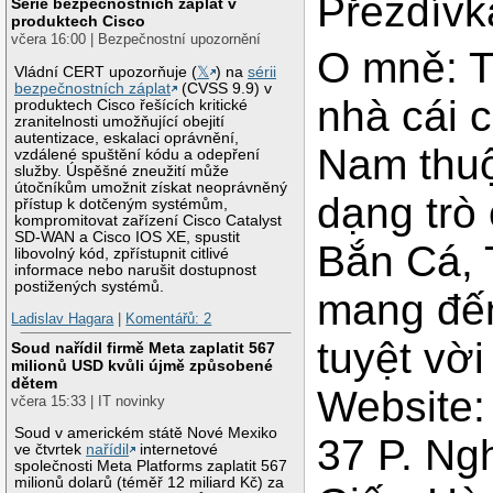
Přezdívk
Série bezpečnostních záplat v
produktech Cisco
včera 16:00 | Bezpečnostní upozornění
O mně: Th
Vládní CERT upozorňuje (
𝕏
) na
sérii
bezpečnostních záplat
(CVSS 9.9) v
nhà cái c
produktech Cisco řešících kritické
zranitelnosti umožňující obejití
autentizace, eskalaci oprávnění,
Nam thuộ
vzdálené spuštění kódu a odepření
služby. Úspěšné zneužití může
útočníkům umožnit získat neoprávněný
dạng trò
přístup k dotčeným systémům,
kompromitovat zařízení Cisco Catalyst
SD-WAN a Cisco IOS XE, spustit
Bắn Cá, 
libovolný kód, zpřístupnit citlivé
informace nebo narušit dostupnost
postižených systémů.
mang đến
Ladislav Hagara
|
Komentářů: 2
tuyệt vờ
Soud nařídil firmě Meta zaplatit 567
milionů USD kvůli újmě způsobené
dětem
Website
včera 15:33 | IT novinky
Soud v americkém státě Nové Mexiko
37 P. Ng
ve čtvrtek
nařídil
internetové
společnosti Meta Platforms zaplatit 567
milionů dolarů (téměř 12 miliard Kč) za