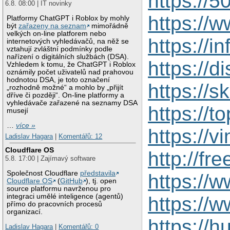
https://
6.8. 08:00 | IT novinky
https://
Platformy ChatGPT i Roblox by mohly
být
zařazeny na seznam
mimořádně
velkých on-line platforem nebo
https://i
internetových vyhledávačů, na něž se
vztahují zvláštní podmínky podle
nařízení o digitálních službách (DSA).
https://
Vzhledem k tomu, že ChatGPT i Roblox
oznámily počet uživatelů nad prahovou
hodnotou DSA, je toto označení
https://
„rozhodně možné“ a mohlo by „přijít
dříve či později“. On-line platformy a
vyhledávače zařazené na seznamy DSA
https://t
musejí
…
více »
https://
Ladislav Hagara
|
Komentářů: 12
Cloudflare OS
http://f
5.8. 17:00 | Zajímavý software
Společnost Cloudflare
představila
https://
Cloudflare OS
(
GitHub
), tj. open
source platformu navrženou pro
integraci umělé inteligence (agentů)
https://
přímo do pracovních procesů
organizací.
https://
Ladislav Hagara
|
Komentářů: 0