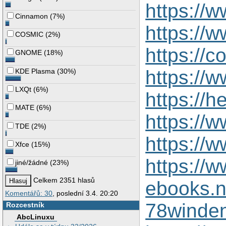
https://
Cinnamon
(
7%
)
https://
COSMIC
(
2%
)
https://
GNOME
(
18%
)
https://
KDE Plasma
(
30%
)
LXQt
(
6%
)
https://
MATE
(
6%
)
https://
TDE
(
2%
)
https://
Xfce
(
15%
)
https://w
jiné/žádné
(
23%
)
Celkem 2351 hlasů
ebooks.n
Komentářů: 30
, poslední 3.4. 20:20
78winden
Rozcestník
AbcLinuxu