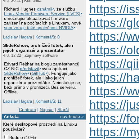
4.8. 20:11 | Komunita
https://
Richard Hughes
oznámil
, že službu
Linux Vendor Firmware Service (LVFS)
https://
umožňující aktualizovat firmware
zařízení na počítačích s Linuxem, nově
sponzoruje také společnost NVIDIA
.
https://
Ladislav Hagara
|
Komentářů: 0
SlideRshow, prohlížeč fotek, ale i
https://
jejich organizér a prezentátor
4.8. 12:22 | Zajímavý software
https://q
Edvard Rejthar na blogu zaměstnanců
CZ.NIC
představil
svou aplikaci
https://
SlideRshow
(
GitHub
). Funguje jako
prohlížeč fotek, ale i jako jejich
organizér a prezentátor. Neinstaluje se,
https://
běží přímo v prohlížeči. Bez serveru.
Offline.
https://j
Ladislav Hagara
|
Komentářů: 11
Centrum
|
Napsat
|
Starší
https://
Anketa
navrhněte »
Které desktopové prostředí na Linuxu
https://
používáte?
Budgie
(
10%
)