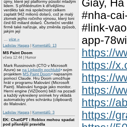
Giấy, Hà
újmy, které její platformy působí mladým
lidem. S přihlédnutím k dřívějšímu
verdiktu tak má společnost celkem
#nha-cai
zaplatit 942 milionů dolarů, což je malý
zlomek jejího ročního výnosu, který loni
činil 60 miliard dolarů. Čtvrteční verdikt
#link-vao
firmě také nařizuje, aby změnila způsob,
jakým její
app-78wi
…
více »
Ladislav Hagara
|
Komentářů: 13
https://
MS Paint Doom
včera 12:44 | Humor
https://
Mark Russinovich (CTO v Microsoft
Azure) se
na LinkedIn pochlubil
svým
https://
projektem
MS Paint Doom
napsaným
pomocí Claude. Hru Doom umožňuje
hrát v programu Malování (Microsoft
https://
Paint). Malování funguje jako monitor.
Herní engine (ViZDoom) běží na pozadí
a každý vykreslený snímek hry vkládá
https://
automaticky přes schránku (clipboard)
do Malování.
https://
Ladislav Hagara
|
Komentářů: 3
EK: ChatGPT i Roblox mohou spadat
pod přísnější pravidla