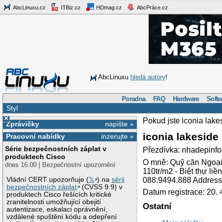
AbcLinuxu.cz
ITBiz.cz
HDmag.cz
AbcPráce.cz
AbcLinuxu
hledá autory
!
Poradna
FAQ
Hardware
Softw
Styl
×
Pokud jste iconia lak
Zprávičky
napište »
iconia lakesid
Pracovní nabídky
inzerujte »
Série bezpečnostních záplat v
Přezdívka: nhadepinfo
produktech Cisco
O mně: Quỹ căn Ngoại
dnes 16:00 | Bezpečnostní upozornění
110tr/m2 - Biệt thự li
088.9494.888 Address:
Vládní CERT upozorňuje (
𝕏
) na
sérii
bezpečnostních záplat
(CVSS 9.9) v
Datum registrace: 20. 
produktech Cisco řešících kritické
zranitelnosti umožňující obejití
Ostatní
autentizace, eskalaci oprávnění,
vzdálené spuštění kódu a odepření