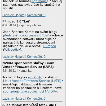
balíček ve formátu
AppImage
. Stačí jej
stáhnout, nastavit právo ke spuštění a
spustit.
Ladislav Hagara
|
Komentářů: 0
FFmpeg 9.0 "Lei"
4.8. 20:44 | Zajímavý článek
Jean-Baptiste Kempf na svém blogu
představil novou verzi 9.0 "Lei"
kolekce
svobodného softwaru umožňujícího
nahrávání, konverzi a streamovaní
digitálního zvuku a obrazu
FFmpeg
(
Wikipedie
).
Ladislav Hagara
|
Komentářů: 0
NVIDIA sponzorem služby Linux
Vendor Firmware Service (LVFS)
4.8. 20:11 | Komunita
Richard Hughes
oznámil
, že službu
Linux Vendor Firmware Service (LVFS)
umožňující aktualizovat firmware
zařízení na počítačích s Linuxem, nově
sponzoruje také společnost NVIDIA
.
Ladislav Hagara
|
Komentářů: 0
SlideRshow, prohlížeč fotek, ale i