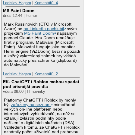
Ladislav Hagara
|
Komentářů: 4
MS Paint Doom
dnes 12:44 | Humor
Mark Russinovich (CTO v Microsoft
Azure) se
na LinkedIn pochlubil
svým
projektem
MS Paint Doom
napsaným
pomocí Claude. Hru Doom umožňuje
hrát v programu Malování (Microsoft
Paint). Malování funguje jako monitor.
Herní engine (ViZDoom) běží na pozadí
a každý vykreslený snímek hry vkládá
automaticky přes schránku (clipboard)
do Malování.
Ladislav Hagara
|
Komentářů: 2
EK: ChatGPT i Roblox mohou spadat
pod přísnější pravidla
včera 08:00 | IT novinky
Platformy ChatGPT i Roblox by mohly
být
zařazeny na seznam
mimořádně
velkých on-line platforem nebo
internetových vyhledávačů, na něž se
vztahují zvláštní podmínky podle
nařízení o digitálních službách (DSA).
Vzhledem k tomu, že ChatGPT i Roblox
oznámily počet uživatelů nad prahovou