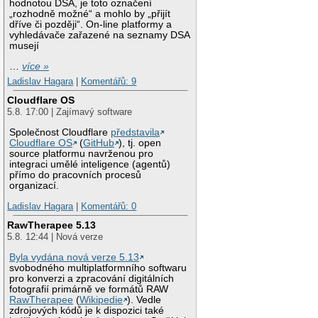
hodnotou DSA, je toto označení
„rozhodně možné“ a mohlo by „přijít
dříve či později“. On-line platformy a
vyhledávače zařazené na seznamy DSA
musejí
…
více »
Ladislav Hagara
|
Komentářů: 9
Cloudflare OS
5.8. 17:00 | Zajímavý software
Společnost Cloudflare
představila
Cloudflare OS
(
GitHub
), tj. open
source platformu navrženou pro
integraci umělé inteligence (agentů)
přímo do pracovních procesů
organizací.
Ladislav Hagara
|
Komentářů: 0
RawTherapee 5.13
5.8. 12:44 | Nová verze
Byla vydána nová verze 5.13
svobodného multiplatformního softwaru
pro konverzi a zpracování digitálních
fotografií primárně ve formátů RAW
RawTherapee
(
Wikipedie
). Vedle
zdrojových kódů je k dispozici také