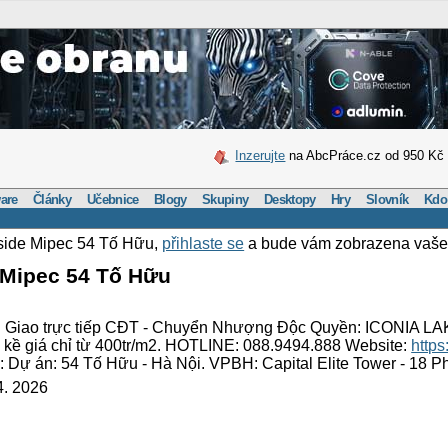
Inzerujte
na AbcPráce.cz od 950 Kč
are
Články
Učebnice
Blogy
Skupiny
Desktopy
Hry
Slovník
Kdo
eside Mipec 54 Tố Hữu,
přihlaste se
a bude vám zobrazena vaše
e Mipec 54 Tố Hữu
 Giao trực tiếp CĐT - Chuyển Nhượng Độc Quyền: ICONIA LA
ền kề giá chỉ từ 400tr/m2. HOTLINE: 088.9494.888 Website:
https
 Dự án: 54 Tố Hữu - Hà Nội. VPBH: Capital Elite Tower - 18 
4. 2026