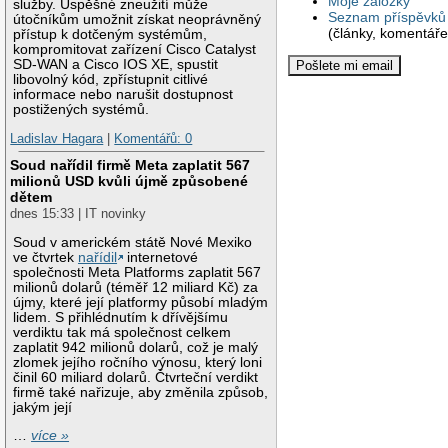
Moje záložky
služby. Úspěšné zneužití může
Seznam příspěvků 
útočníkům umožnit získat neoprávněný
(články, komentáře
přístup k dotčeným systémům,
kompromitovat zařízení Cisco Catalyst
SD-WAN a Cisco IOS XE, spustit
libovolný kód, zpřístupnit citlivé
informace nebo narušit dostupnost
postižených systémů.
Ladislav Hagara
|
Komentářů: 0
Soud nařídil firmě Meta zaplatit 567
milionů USD kvůli újmě způsobené
dětem
dnes 15:33 | IT novinky
Soud v americkém státě Nové Mexiko
ve čtvrtek
nařídil
internetové
společnosti Meta Platforms zaplatit 567
milionů dolarů (téměř 12 miliard Kč) za
újmy, které její platformy působí mladým
lidem. S přihlédnutím k dřívějšímu
verdiktu tak má společnost celkem
zaplatit 942 milionů dolarů, což je malý
zlomek jejího ročního výnosu, který loni
činil 60 miliard dolarů. Čtvrteční verdikt
firmě také nařizuje, aby změnila způsob,
jakým její
…
více »