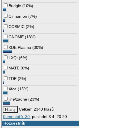
Budgie
(
10%
)
Cinnamon
(
7%
)
COSMIC
(
2%
)
GNOME
(
18%
)
KDE Plasma
(
30%
)
LXQt
(
6%
)
MATE
(
6%
)
TDE
(
2%
)
Xfce
(
15%
)
jiné/žádné
(
23%
)
Celkem 2340 hlasů
Komentářů: 30
, poslední 3.4. 20:20
Rozcestník