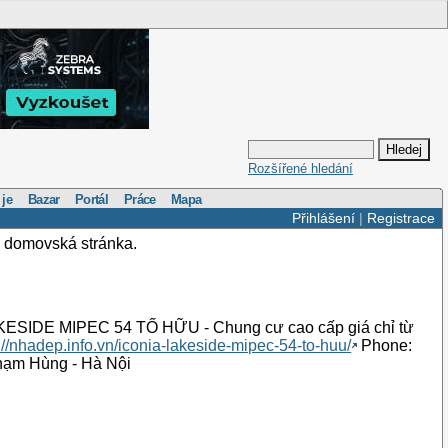
Rozšířené hledání
 je
Bazar
Portál
Práce
Mapa
Přihlášení
|
Registrace
 domovská stránka.
KESIDE MIPEC 54 TỐ HỮU - Chung cư cao cấp giá chỉ từ
://nhadep.info.vn/iconia-lakeside-mipec-54-to-huu/
Phone:
Phạm Hùng - Hà Nội