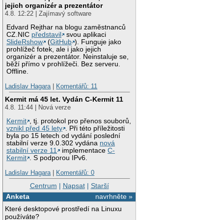
jejich organizér a prezentátor
4.8. 12:22 | Zajímavý software
Edvard Rejthar na blogu zaměstnanců
CZ.NIC
představil
svou aplikaci
SlideRshow
(
GitHub
). Funguje jako
prohlížeč fotek, ale i jako jejich
organizér a prezentátor. Neinstaluje se,
běží přímo v prohlížeči. Bez serveru.
Offline.
Ladislav Hagara
|
Komentářů: 11
Kermit má 45 let. Vydán C-Kermit 11
4.8. 11:44 | Nová verze
Kermit
, tj. protokol pro přenos souborů,
vznikl před 45 lety
. Při této příležitosti
byla po 15 letech od vydání poslední
stabilní verze 9.0.302 vydána
nová
stabilní verze 11
implementace
C-
Kermit
. S podporou IPv6.
Ladislav Hagara
|
Komentářů: 0
Centrum
|
Napsat
|
Starší
Anketa
navrhněte »
Které desktopové prostředí na Linuxu
používáte?