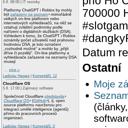
phố Hồ C
6.8. 08:00 | IT novinky
700000 H
Platformy ChatGPT i Roblox by mohly
být
zařazeny na seznam
mimořádně
velkých on-line platforem nebo
#slotga
internetových vyhledávačů, na něž se
vztahují zvláštní podmínky podle
nařízení o digitálních službách (DSA).
#dangky
Vzhledem k tomu, že ChatGPT i Roblox
oznámily počet uživatelů nad prahovou
hodnotou DSA, je toto označení
Datum re
„rozhodně možné“ a mohlo by „přijít
dříve či později“. On-line platformy a
vyhledávače zařazené na seznamy DSA
musejí
Ostatní
…
více »
Ladislav Hagara
|
Komentářů: 12
Moje zá
Cloudflare OS
5.8. 17:00 | Zajímavý software
Seznam 
Společnost Cloudflare
představila
Cloudflare OS
(
GitHub
), tj. open
(články
source platformu navrženou pro
integraci umělé inteligence (agentů)
přímo do pracovních procesů
softwar
organizací.
Ladislav Hagara
|
Komentářů: 0