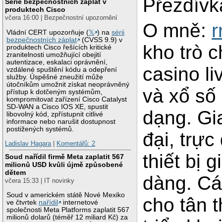
Přezdív
Série bezpečnostních záplat v
produktech Cisco
včera 16:00 | Bezpečnostní upozornění
O mně:
r
Vládní CERT upozorňuje (
𝕏
) na
sérii
bezpečnostních záplat
(CVSS 9.9) v
kho trò 
produktech Cisco řešících kritické
zranitelnosti umožňující obejití
autentizace, eskalaci oprávnění,
casino li
vzdálené spuštění kódu a odepření
služby. Úspěšné zneužití může
útočníkům umožnit získat neoprávněný
và xổ số 
přístup k dotčeným systémům,
kompromitovat zařízení Cisco Catalyst
SD-WAN a Cisco IOS XE, spustit
dạng. Gi
libovolný kód, zpřístupnit citlivé
informace nebo narušit dostupnost
postižených systémů.
đại, trực
Ladislav Hagara
|
Komentářů: 2
thiết bị 
Soud nařídil firmě Meta zaplatit 567
milionů USD kvůli újmě způsobené
dětem
dàng. Cá
včera 15:33 | IT novinky
Soud v americkém státě Nové Mexiko
cho tân 
ve čtvrtek
nařídil
internetové
společnosti Meta Platforms zaplatit 567
milionů dolarů (téměř 12 miliard Kč) za