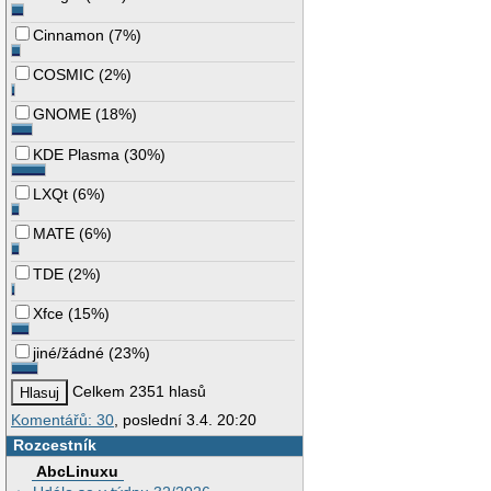
Cinnamon
(
7%
)
COSMIC
(
2%
)
GNOME
(
18%
)
KDE Plasma
(
30%
)
LXQt
(
6%
)
MATE
(
6%
)
TDE
(
2%
)
Xfce
(
15%
)
jiné/žádné
(
23%
)
Celkem 2351 hlasů
Komentářů: 30
, poslední 3.4. 20:20
Rozcestník
AbcLinuxu