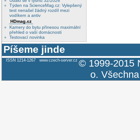
Událo se v týdnu 32/2026
Týden na ScienceMag.cz: Vylepšený
test nenašel žádný rozdíl mezi
vodíkem a antiv
HDmag.cz
Kamery do bytu přinesou maximální
přehled o vaší domácnosti
Testovací novinka
Píšeme jinde
ISSN 1214-1267
www.czech-server.cz
© 1999-2015
o.
Všechna 