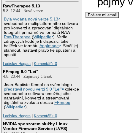
pojmy v
RawTherapee 5.13
5.8. 12:44 | Nová verze
Byla vydána nová verze 5.13
svobodného multiplatformního softwaru
pro konverzi a zpracování digitálních
fotografií primárně ve formátů RAW
RawTherapee
(
Wikipedie
). Vedle
zdrojových kódů je k dispozici také
balíček ve formátu
AppImage
. Stačí jej
stáhnout, nastavit právo ke spuštění a
spustit.
Ladislav Hagara
|
Komentářů: 0
FFmpeg 9.0 "Lei"
4.8. 20:44 | Zajímavý článek
Jean-Baptiste Kempf na svém blogu
představil novou verzi 9.0 "Lei"
kolekce
svobodného softwaru umožňujícího
nahrávání, konverzi a streamovaní
digitálního zvuku a obrazu
FFmpeg
(
Wikipedie
).
Ladislav Hagara
|
Komentářů: 0
NVIDIA sponzorem služby Linux
Vendor Firmware Service (LVFS)