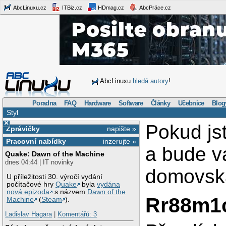
AbcLinuxu.cz
ITBiz.cz
HDmag.cz
AbcPráce.cz
AbcLinuxu
hledá autory
!
Poradna
FAQ
Hardware
Software
Články
Učebnice
Blog
Styl
×
Pokud j
Zprávičky
napište »
Pracovní nabídky
inzerujte »
a bude v
Quake: Dawn of the Machine
dnes 04:44 | IT novinky
domovská
U příležitosti 30. výročí vydání
počítačové hry
Quake
byla
vydána
nová epizoda
s názvem
Dawn of the
Rr88m
Machine
(
Steam
).
Ladislav Hagara
|
Komentářů: 3