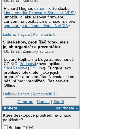
4.8. 20:11 | Komunita
Richard Hughes
oznámil
, že službu
Linux Vendor Firmware Service (LVFS)
umožňující aktualizovat firmware
zařízení na počítačích s Linuxem, nově
sponzoruje také společnost NVIDIA
.
Ladislav Hagara
|
Komentářů: 0
SlideRshow, prohlížeč fotek, ale i
jejich organizér a prezentátor
4.8. 12:22 | Zajímavý software
Edvard Rejthar na blogu zaměstnanců
CZ.NIC
představil
svou aplikaci
SlideRshow
(
GitHub
). Funguje jako
prohlížeč fotek, ale i jako jejich
organizér a prezentátor. Neinstaluje se,
běží přímo v prohlížeči. Bez serveru.
Offline.
Ladislav Hagara
|
Komentářů: 11
Centrum
|
Napsat
|
Starší
Anketa
navrhněte »
Které desktopové prostředí na Linuxu
používáte?
Budgie
(
10%
)