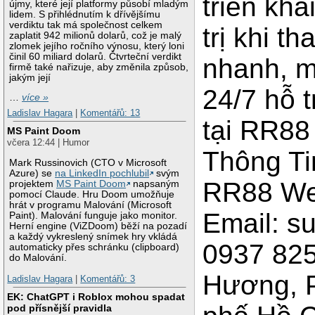
triển kha
újmy, které její platformy působí mladým
lidem. S přihlédnutím k dřívějšímu
verdiktu tak má společnost celkem
trị khi t
zaplatit 942 milionů dolarů, což je malý
zlomek jejího ročního výnosu, který loni
činil 60 miliard dolarů. Čtvrteční verdikt
nhanh, m
firmě také nařizuje, aby změnila způsob,
jakým její
24/7 hỗ t
…
více »
Ladislav Hagara
|
Komentářů: 13
tại RR88
MS Paint Doom
včera 12:44 | Humor
Thông Ti
Mark Russinovich (CTO v Microsoft
Azure) se
na LinkedIn pochlubil
svým
RR88 We
projektem
MS Paint Doom
napsaným
pomocí Claude. Hru Doom umožňuje
hrát v programu Malování (Microsoft
Email: s
Paint). Malování funguje jako monitor.
Herní engine (ViZDoom) běží na pozadí
a každý vykreslený snímek hry vkládá
0937 825
automaticky přes schránku (clipboard)
do Malování.
Hương, 
Ladislav Hagara
|
Komentářů: 3
EK: ChatGPT i Roblox mohou spadat
pod přísnější pravidla