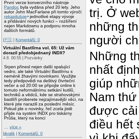
První verze konverzního nástroje
Pandoc
byla vydána před 20 lety. Jeho
trị. Ở we
autor John MacFarlane při tomto výročí
rekapituluje
jednotlivé etapy vývoje
a přidávání nových funkcí – rozšíření
những th
nejen Markdownu a podporu mnoha
dalších formátů.
người ch
|🇵🇸
|
Komentářů: 0
Virtuální Bastlírna vol. 65: Už vám
Những thô
dorazil předobjednaný INDX?
4.8. 00:55 | Pozvánky
nhất định
Srpen přinesl nejen další spalující
vedro, ale také Virtuální Bastlírnu s
neméně žhavými novinkami. Využijte
giúp nhữ
tedy předpovědi na deštivý čtvrteční
večer a od 20:00 se připojte online k
tomuto neformálnímu setkání kutilů,
Nam thứ 
techniků a vědců, kde se strahovskými
bastlíři proberete nejzajímavější věci, na
které jste narazili za poslední měsíc.
được cải 
Pokud jde o novinky, řeč zcela jistě
přijde na systém INDX pro tiskárny
Průša, který na konci
điều hết 
…
více »
vì khi đấ
bkralik
|
Komentářů: 0