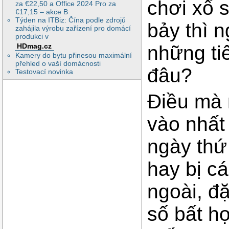
chơi xổ 
za €22,50 a Office 2024 Pro za
€17,15 – akce B
Týden na ITBiz: Čína podle zdrojů
bảy thì 
zahájila výrobu zařízení pro domácí
produkci v
HDmag.cz
những ti
Kamery do bytu přinesou maximální
přehled o vaší domácnosti
đâu?
Testovací novinka
Điều mà 
vào nhất
ngày thứ
hay bị c
ngoài, đặ
số bất h