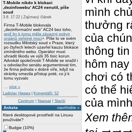
T-Mobile nikdo k blokaci
‚dezinfowebu‘ AC24 nenutil, píše
mình chủ
soud
3.8. 17:22 | Zajímavý článek
thưởng rấ
Firma T-Mobile blokovala
„dezinformační web“ AC24 bez toho,
của chún
aniž by k tomu měla závazný pokyn
orgánů veřejné moci
. Píše to ve svém
rozsudku Městský soud v Praze, který
thông ti
po čtyřech letech uzavřel kauzu blokace
zmíněného webu. Operátor musí
uhradit škodu ve výši 35 tisíc korun.
hôm nay 
Advokát společnosti T-Mobile se snažil i
u odvolacího senátu argumentovat tím,
že firma jednala v dobré víře, když na
chơi có 
stránky omezila přístup poté, co ji k
tomu vyzvalo
có thể h
…
více »
Ladislav Hagara
|
Komentářů: 52
của mình
Centrum
|
Napsat
|
Starší
Anketa
navrhněte »
Xem thê
Které desktopové prostředí na Linuxu
používáte?
Budgie
(
10%
)