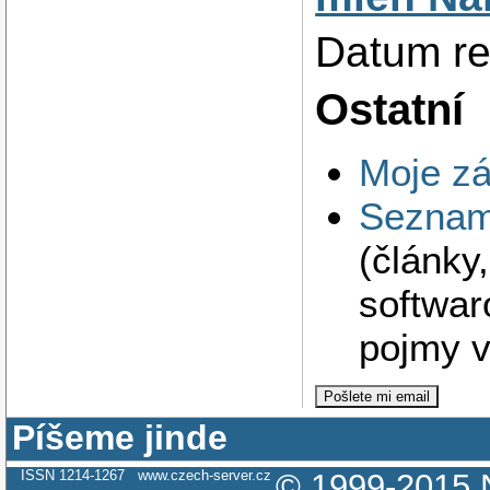
Datum re
Ostatní
Moje zá
Seznam 
(články
softwar
pojmy v
Píšeme jinde
ISSN 1214-1267
www.czech-server.cz
© 1999-2015