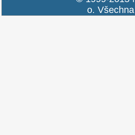
o.
Všechna 