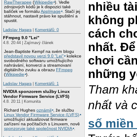
RawTherapee
(
Wikipedie
). Vedle
nhiều tà
zdrojových kódů je k dispozici také
balíček ve formátu
AppImage
. Stačí jej
không p
stáhnout, nastavit právo ke spuštění a
spustit.
cách ch
Ladislav Hagara
|
Komentářů: 0
FFmpeg 9.0 "Lei"
nhất. Đ
4.8. 20:44 | Zajímavý článek
Jean-Baptiste Kempf na svém blogu
představil novou verzi 9.0 "Lei"
kolekce
chơi cần
svobodného softwaru umožňujícího
nahrávání, konverzi a streamovaní
những y
digitálního zvuku a obrazu
FFmpeg
(
Wikipedie
).
Ladislav Hagara
|
Komentářů: 1
Tham kh
NVIDIA sponzorem služby Linux
Vendor Firmware Service (LVFS)
nhất và c
4.8. 20:11 | Komunita
Richard Hughes
oznámil
, že službu
Linux Vendor Firmware Service (LVFS)
số miền
umožňující aktualizovat firmware
zařízení na počítačích s Linuxem, nově
sponzoruje také společnost NVIDIA
.