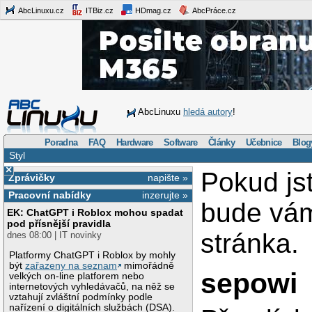
AbcLinuxu.cz
ITBiz.cz
HDmag.cz
AbcPráce.cz
AbcLinuxu
hledá autory
!
Poradna
FAQ
Hardware
Software
Články
Učebnice
Blog
Styl
×
Pokud js
Zprávičky
napište »
Pracovní nabídky
inzerujte »
bude vá
EK: ChatGPT i Roblox mohou spadat
pod přísnější pravidla
stránka.
dnes 08:00 | IT novinky
Platformy ChatGPT i Roblox by mohly
být
zařazeny na seznam
mimořádně
sepowi
velkých on-line platforem nebo
internetových vyhledávačů, na něž se
vztahují zvláštní podmínky podle
nařízení o digitálních službách (DSA).