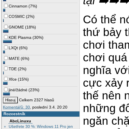
tại ➡️➡️
Cinnamon
(
7%
)
Có thể n
COSMIC
(
2%
)
GNOME
(
18%
)
thứ bảy 
KDE Plasma
(
30%
)
chơi tha
LXQt
(
6%
)
chơi quá
MATE
(
6%
)
nghĩa với
TDE
(
2%
)
cực xảy r
Xfce
(
15%
)
jiné/žádné
(
23%
)
thế nên 
Celkem 2327 hlasů
những đố
Komentářů: 30
, poslední 3.4. 20:20
Rozcestník
ngăn chặ
AbcLinuxu
Ušetřete 30 %: Windows 11 Pro jen