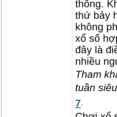
thống. K
thứ bảy 
không ph
xổ số hợ
đây là đi
nhiều ng
Tham kh
tuần siê
7
Chơi xổ 