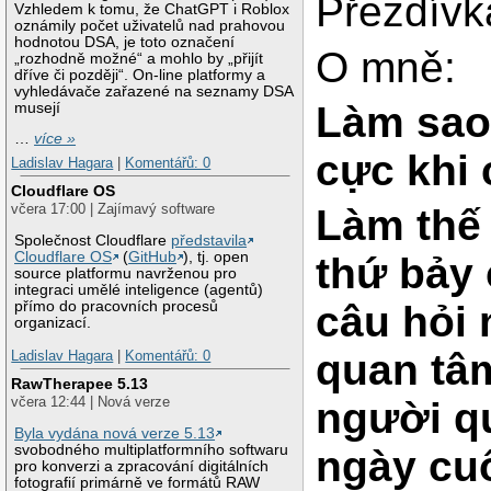
Přezdívk
Vzhledem k tomu, že ChatGPT i Roblox
oznámily počet uživatelů nad prahovou
hodnotou DSA, je toto označení
O mně:
„rozhodně možné“ a mohlo by „přijít
dříve či později“. On-line platformy a
vyhledávače zařazené na seznamy DSA
Làm sao
musejí
…
více »
cực khi
Ladislav Hagara
|
Komentářů: 0
Cloudflare OS
včera 17:00 | Zajímavý software
Làm thế
Společnost Cloudflare
představila
Cloudflare OS
(
GitHub
), tj. open
thứ bảy 
source platformu navrženou pro
integraci umělé inteligence (agentů)
přímo do pracovních procesů
câu hỏi 
organizací.
quan tâm
Ladislav Hagara
|
Komentářů: 0
RawTherapee 5.13
včera 12:44 | Nová verze
người qu
Byla vydána nová verze 5.13
svobodného multiplatformního softwaru
ngày cu
pro konverzi a zpracování digitálních
fotografií primárně ve formátů RAW