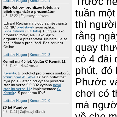
Trước hế
Ladislav Hagara
|
Komentářů: 1
SlideRshow, prohlížeč fotek, ale i
tuần một
jejich organizér a prezentátor
4.8. 12:22 | Zajímavý software
thì ngườ
Edvard Rejthar na blogu zaměstnanců
CZ.NIC
představil
svou aplikaci
SlideRshow
(
GitHub
). Funguje jako
rằng ngà
prohlížeč fotek, ale i jako jejich
organizér a prezentátor. Neinstaluje se,
běží přímo v prohlížeči. Bez serveru.
quay thư
Offline.
Ladislav Hagara
|
Komentářů: 3
có 4 đài
Kermit má 45 let. Vydán C-Kermit 11
4.8. 11:44 | Nová verze
phút, đó
Kermit
, tj. protokol pro přenos souborů,
vznikl před 45 lety
. Při této příležitosti
Phước và
byla po 15 letech od vydání poslední
stabilní verze 9.0.302 vydána
nová
stabilní verze 11
implementace
C-
chơi có t
Kermit
. S podporou IPv6.
Ladislav Hagara
|
Komentářů: 0
mà người
20 let Pandoc
4.8. 11:11 | Zajímavý článek
về cho m