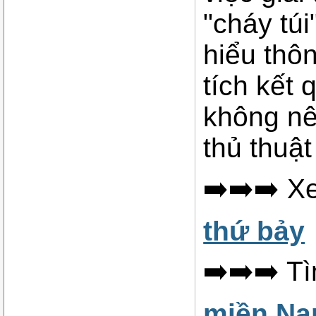
"cháy túi
hiểu thôn
tích kết 
không nê
thủ thuật
➡️➡️➡️ X
thứ bảy
➡️➡️➡️ T
miền Na