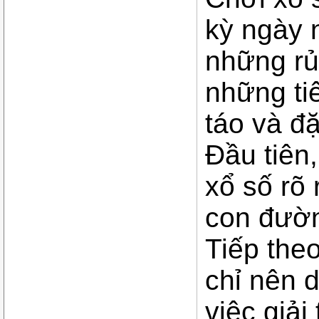
kỳ ngày 
những rủ
những ti
táo và đặ
Đầu tiên
xổ số rõ
con đườn
Tiếp theo
chỉ nên 
việc giải