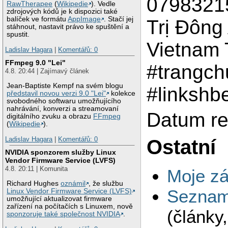
07983215
RawTherapee
(
Wikipedie
). Vedle
zdrojových kódů je k dispozici také
balíček ve formátu
AppImage
. Stačí jej
Trị Đông
stáhnout, nastavit právo ke spuštění a
spustit.
Vietnam 
Ladislav Hagara
|
Komentářů: 0
FFmpeg 9.0 "Lei"
#trangch
4.8. 20:44 | Zajímavý článek
Jean-Baptiste Kempf na svém blogu
#linkshb
představil novou verzi 9.0 "Lei"
kolekce
svobodného softwaru umožňujícího
nahrávání, konverzi a streamovaní
Datum re
digitálního zvuku a obrazu
FFmpeg
(
Wikipedie
).
Ladislav Hagara
|
Komentářů: 0
Ostatní
NVIDIA sponzorem služby Linux
Vendor Firmware Service (LVFS)
4.8. 20:11 | Komunita
Moje zá
Richard Hughes
oznámil
, že službu
Seznam 
Linux Vendor Firmware Service (LVFS)
umožňující aktualizovat firmware
zařízení na počítačích s Linuxem, nově
(články
sponzoruje také společnost NVIDIA
.