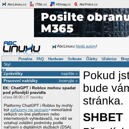
AbcLinuxu.cz
ITBiz.cz
HDmag.cz
AbcPráce.cz
AbcLinuxu
hledá autory
!
Poradna
FAQ
Hardware
Software
Články
Učebnice
Blog
Styl
×
Pokud j
Zprávičky
napište »
Pracovní nabídky
inzerujte »
bude vá
EK: ChatGPT i Roblox mohou spadat
pod přísnější pravidla
stránka.
včera 08:00 | IT novinky
Platformy ChatGPT i Roblox by mohly
být
zařazeny na seznam
mimořádně
SHBET
velkých on-line platforem nebo
internetových vyhledávačů, na něž se
vztahují zvláštní podmínky podle
nařízení o digitálních službách (DSA).