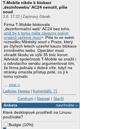
T-Mobile nikdo k blokaci
‚dezinfowebu‘ AC24 nenutil, píše
soud
3.8. 17:22 | Zajímavý článek
Firma T-Mobile blokovala
„dezinformační web“ AC24 bez toho,
aniž by k tomu měla závazný pokyn
orgánů veřejné moci
. Píše to ve svém
rozsudku Městský soud v Praze, který
po čtyřech letech uzavřel kauzu blokace
zmíněného webu. Operátor musí
uhradit škodu ve výši 35 tisíc korun.
Advokát společnosti T-Mobile se snažil i
u odvolacího senátu argumentovat tím,
že firma jednala v dobré víře, když na
stránky omezila přístup poté, co ji k
tomu vyzvalo
…
více »
Ladislav Hagara
|
Komentářů: 71
Centrum
|
Napsat
|
Starší
Anketa
navrhněte »
Které desktopové prostředí na Linuxu
používáte?
Budgie
(
10%
)