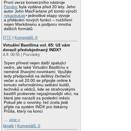
První verze konverzního nástroje
Pandoc
byla vydána před 20 lety. Jeho
autor John MacFarlane při tomto výročí
rekapituluje
jednotlivé etapy vývoje
a přidávání nových funkcí – rozšíření
nejen Markdownu a podporu mnoha
dalších formátů.
|🇵🇸
|
Komentářů: 0
Virtuální Bastlírna vol. 65: Už vám
dorazil předobjednaný INDX?
4.8. 00:55 | Pozvánky
Srpen přinesl nejen další spalující
vedro, ale také Virtuální Bastlírnu s
neméně žhavými novinkami. Využijte
tedy předpovědi na deštivý čtvrteční
večer a od 20:00 se připojte online k
tomuto neformálnímu setkání kutilů,
techniků a vědců, kde se strahovskými
bastlíři proberete nejzajímavější věci, na
které jste narazili za poslední měsíc.
Pokud jde o novinky, řeč zcela jistě
přijde na systém INDX pro tiskárny
Průša, který na konci
…
více »
bkralik
|
Komentářů: 0