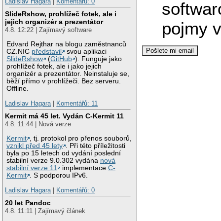
Ladislav Hagara
|
Komentářů: 0
softwar
SlideRshow, prohlížeč fotek, ale i
jejich organizér a prezentátor
pojmy v
4.8. 12:22 | Zajímavý software
Edvard Rejthar na blogu zaměstnanců
CZ.NIC
představil
svou aplikaci
SlideRshow
(
GitHub
). Funguje jako
prohlížeč fotek, ale i jako jejich
organizér a prezentátor. Neinstaluje se,
běží přímo v prohlížeči. Bez serveru.
Offline.
Ladislav Hagara
|
Komentářů: 11
Kermit má 45 let. Vydán C-Kermit 11
4.8. 11:44 | Nová verze
Kermit
, tj. protokol pro přenos souborů,
vznikl před 45 lety
. Při této příležitosti
byla po 15 letech od vydání poslední
stabilní verze 9.0.302 vydána
nová
stabilní verze 11
implementace
C-
Kermit
. S podporou IPv6.
Ladislav Hagara
|
Komentářů: 0
20 let Pandoc
4.8. 11:11 | Zajímavý článek