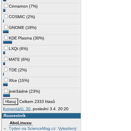
Cinnamon
(
7%
)
COSMIC
(
2%
)
GNOME
(
18%
)
KDE Plasma
(
30%
)
LXQt
(
6%
)
MATE
(
6%
)
TDE
(
2%
)
Xfce
(
15%
)
jiné/žádné
(
23%
)
Celkem 2333 hlasů
Komentářů: 30
, poslední 3.4. 20:20
Rozcestník
AbcLinuxu
Týden na ScienceMag.cz: Vylepšený