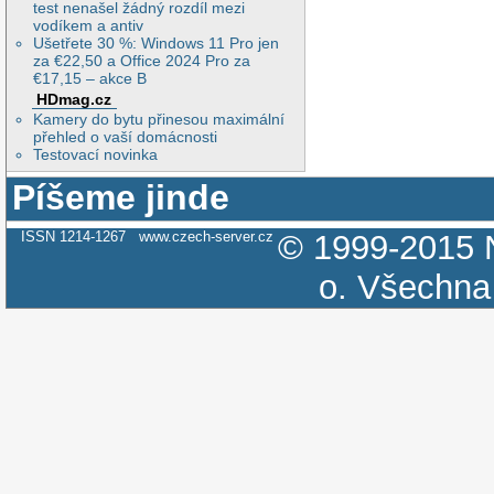
test nenašel žádný rozdíl mezi
vodíkem a antiv
Ušetřete 30 %: Windows 11 Pro jen
za €22,50 a Office 2024 Pro za
€17,15 – akce B
HDmag.cz
Kamery do bytu přinesou maximální
přehled o vaší domácnosti
Testovací novinka
Píšeme jinde
ISSN 1214-1267
www.czech-server.cz
© 1999-2015
o.
Všechna 