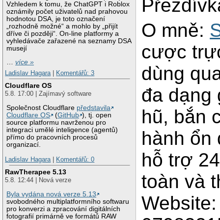
Přezdívk
Vzhledem k tomu, že ChatGPT i Roblox
oznámily počet uživatelů nad prahovou
hodnotou DSA, je toto označení
O mně:
„rozhodně možné“ a mohlo by „přijít
dříve či později“. On-line platformy a
vyhledávače zařazené na seznamy DSA
cược trự
musejí
…
více »
dùng qua
Ladislav Hagara
|
Komentářů: 3
Cloudflare OS
đa dạng 
5.8. 17:00 | Zajímavý software
Společnost Cloudflare
představila
hũ, bắn 
Cloudflare OS
(
GitHub
), tj. open
source platformu navrženou pro
integraci umělé inteligence (agentů)
hành ổn 
přímo do pracovních procesů
organizací.
hỗ trợ 24
Ladislav Hagara
|
Komentářů: 0
RawTherapee 5.13
toàn và 
5.8. 12:44 | Nová verze
Byla vydána nová verze 5.13
Website
svobodného multiplatformního softwaru
pro konverzi a zpracování digitálních
fotografií primárně ve formátů RAW