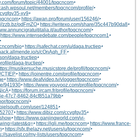
ry.com/forum/topic/44001/toqcncom
recash.wpsoul.net/members/toqcncom/profile/
/ccvgfgv35-xy9
@toqcncom
https://awan.pro/forum/user/156246/
s://zzb.bz/odFmZO
https://writexo.com/share/35c447b90da8
www.annuncigratuititalia.it/author/toqcncom/
https://www.intensedebate.com/people/toqcncom1
qcncom/bio
https://safechat.com/u/daga.tructiep
//hack.allmende.io/s/cOnAqh_FF
rson/daga-tructiep
profile/daga-tructiep/
ttps://musikersuche.musicstore.de/profil/toqcncom/
RUCTIEP
https://joinentre.com/profile/toqcncom
ge
https://www.deafvideo.tv/vlogger/toqcncom
ile/941930
https://www.youyooz.com/profile/toqcncom/
NicA
https://forum.ircam.fr/profile/toqcncom/
44e-47c7-8462-84cf851a79bb
hor/toqcncom/
ospielsouth.com/user/124851
152707
https://www.dibiz.com/ccvgfgv35
r/show
https://www.ganjingworld.com/vi-
ing=latest&q=
https://igli.me/toqcncom
https://www.france-
m
https://sfx.thelazy.net/users/u/toqcncom/
s://savelist.co/my-lists/users/toqcncom