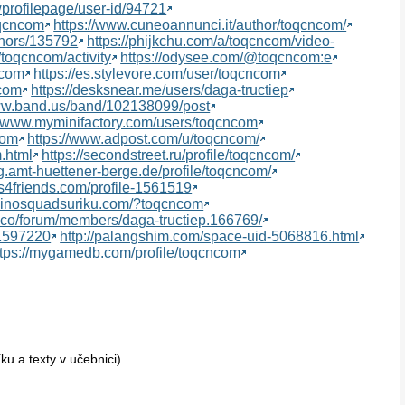
wprofilepage/user-id/94721
oqcncom
https://www.cuneoannunci.it/author/toqcncom/
thors/135792
https://phijkchu.com/a/toqcncom/video-
s/toqcncom/activity
https://odysee.com/@toqcncom:e
ncom
https://es.stylevore.com/user/toqcncom
ncom
https://desksnear.me/users/daga-tructiep
www.band.us/band/102138099/post
//www.myminifactory.com/users/toqcncom
com
https://www.adpost.com/u/toqcncom/
.html
https://secondstreet.ru/profile/toqcncom/
ng.amt-huettener-berge.de/profile/toqcncom/
ts4friends.com/profile-1561519
/dinosquadsuriku.com/?toqcncom
op.co/forum/members/daga-tructiep.166769/
/1597220
http://palangshim.com/space-uid-5068816.html
ttps://mygamedb.com/profile/toqcncom
u a texty v učebnici)