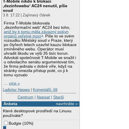
T-Mobile nikdo k blokaci
‚dezinfowebu‘ AC24 nenutil, píše
soud
3.8. 17:22 | Zajímavý článek
Firma T-Mobile blokovala
„dezinformační web“ AC24 bez toho,
aniž by k tomu měla závazný pokyn
orgánů veřejné moci
. Píše to ve svém
rozsudku Městský soud v Praze, který
po čtyřech letech uzavřel kauzu blokace
zmíněného webu. Operátor musí
uhradit škodu ve výši 35 tisíc korun.
Advokát společnosti T-Mobile se snažil i
u odvolacího senátu argumentovat tím,
že firma jednala v dobré víře, když na
stránky omezila přístup poté, co ji k
tomu vyzvalo
…
více »
Ladislav Hagara
|
Komentářů: 69
Centrum
|
Napsat
|
Starší
Anketa
navrhněte »
Které desktopové prostředí na Linuxu
používáte?
Budgie
(
10%
)