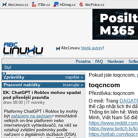
AbcLinuxu.cz
ITBiz.cz
HDmag.cz
AbcPráce.cz
AbcLinuxu
hledá autory
!
Poradna
FAQ
Hardware
Softw
Styl
×
Pokud jste toqcncom,
Zprávičky
napište »
toqcncom
Pracovní nabídky
inzerujte »
EK: ChatGPT i Roblox mohou spadat
Přezdívka: toqcncom
pod přísnější pravidla
O mně: Trang
DAGAT
dnes 08:00 | IT novinky
thể cập nhật lịch thi đ
Platformy ChatGPT i Roblox by mohly
Thông tin liên hệ: Web
být
zařazeny na seznam
mimořádně
Minh, Việt Nam Số điệ
velkých on-line platforem nebo
https://www.reddit.co
internetových vyhledávačů, na něž se
https://www.twitch.tv/
vztahují zvláštní podmínky podle
https://gitlab.com/toq
nařízení o digitálních službách (DSA).