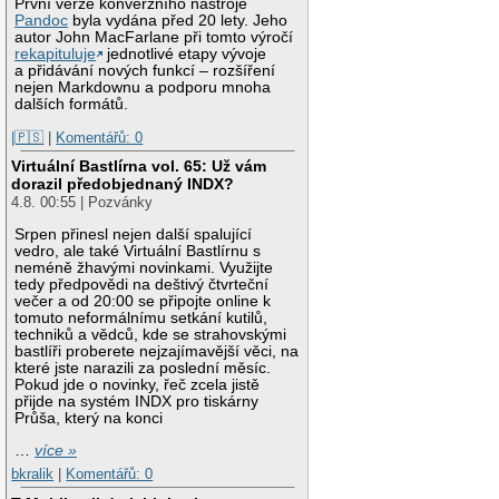
První verze konverzního nástroje
Pandoc
byla vydána před 20 lety. Jeho
autor John MacFarlane při tomto výročí
rekapituluje
jednotlivé etapy vývoje
a přidávání nových funkcí – rozšíření
nejen Markdownu a podporu mnoha
dalších formátů.
|🇵🇸
|
Komentářů: 0
Virtuální Bastlírna vol. 65: Už vám
dorazil předobjednaný INDX?
4.8. 00:55 | Pozvánky
Srpen přinesl nejen další spalující
vedro, ale také Virtuální Bastlírnu s
neméně žhavými novinkami. Využijte
tedy předpovědi na deštivý čtvrteční
večer a od 20:00 se připojte online k
tomuto neformálnímu setkání kutilů,
techniků a vědců, kde se strahovskými
bastlíři proberete nejzajímavější věci, na
které jste narazili za poslední měsíc.
Pokud jde o novinky, řeč zcela jistě
přijde na systém INDX pro tiskárny
Průša, který na konci
…
více »
bkralik
|
Komentářů: 0