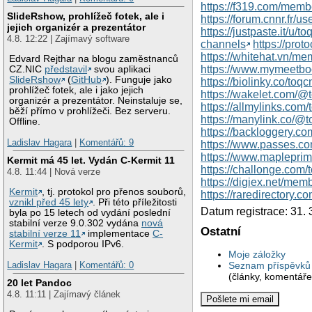
https://f319.com/mem
SlideRshow, prohlížeč fotek, ale i
https://forum.cnnr.fr/u
jejich organizér a prezentátor
https://justpaste.it/u/
4.8. 12:22 | Zajímavý software
channels
https://prot
https://whitehat.vn/
Edvard Rejthar na blogu zaměstnanců
https://www.mymeetb
CZ.NIC
představil
svou aplikaci
SlideRshow
(
GitHub
). Funguje jako
https://biolinky.co/toq
prohlížeč fotek, ale i jako jejich
https://wakelet.com/
organizér a prezentátor. Neinstaluje se,
https://allmylinks.com
běží přímo v prohlížeči. Bez serveru.
https://manylink.co/@
Offline.
https://backloggery.c
Ladislav Hagara
|
Komentářů: 9
https://www.passes.c
https://www.maplepri
Kermit má 45 let. Vydán C-Kermit 11
https://challonge.com
4.8. 11:44 | Nová verze
https://digiex.net/mem
Kermit
, tj. protokol pro přenos souborů,
https://raredirectory.
vznikl před 45 lety
. Při této příležitosti
Datum registrace: 31. 
byla po 15 letech od vydání poslední
stabilní verze 9.0.302 vydána
nová
Ostatní
stabilní verze 11
implementace
C-
Kermit
. S podporou IPv6.
Moje záložky
Ladislav Hagara
|
Komentářů: 0
Seznam příspěvků 
(články, komentáře
20 let Pandoc
4.8. 11:11 | Zajímavý článek