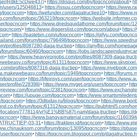
logger/RdkE5cDwe437/
https://disqus.com/by/toqcncom/about/
ht
/en/users/125046813
https://issuu.com/toqcncom
https://www.r
rg/toqcncom
https://wefunder.com/dagatructiep10
https://www.
ing.com/forum/topic/363219/toqcncom
https://website.informer.c
user/toqcncom
https://www.driedsquidathome.com/forum/topic/
/toqcncom/
https://www.diggerslist.com/toqcncom/about
https:
ncom
https://pastebin.com/u/toqcncom
https://gifyu.com/toqcnc
hailand.com/forum/topic/796498/toqcncom
https://www.speedr
om/profiles/8087280-daga-tructiep
https://anyflip.com/homepa
m/forum/topic/60460/toqcncom
https://jobs.landscapeindustryca
com
https://www.heavyironjobs.com/profiles/8087309-daga-truct
kewebeasy.co/forum/topic/61311/toqcncom
https://www.skypixel
ty.com/profiles/8087316-daga-tructiep
https://www.myebook.com
hua.makewebeasy.co/forum/topic/1949/toqcncom
https://forum
om/toqcncom
https://lifeinsys.com/user/toqcncom
https://www.a
ser/profile/228398/
https://www.myget.org/users/toqcncom
htt
ryreview.com/forum/topic/2381/toqcncom
https://www.exchangl
cncom
https://upuge.com/toqcncom
https://www.smartsmiledent
a/toqcncom
https://3dtoday.ru/blogs/toqcncom
https://www.bon
und.co.th/forum/topic/61312/toqcncom
https://pubhtml5.com/h
t/location/7778114/vi%E1%BB%87t-nam/daga-tructiep
https:/
toqcncom
https://www.bangyaimaterial.com/forum/topic/116039
AGATRUCTIEP-03-31
https://trakteer.id/toqcncom
https://www.el
www.chinauksorn.com/forum/topic/13095/toqcncom
https://pbas
rg/user/toqcncom
https://toqcncom.blogspot.com/p/dagatructiep.h