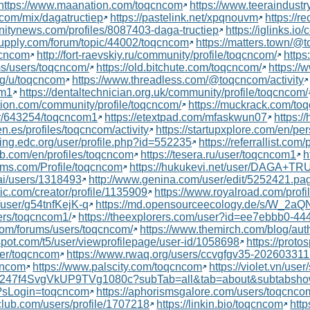
https://www.maanation.com/toqcncom
https://www.teeraindust
com/mix/dagatructiep
https://pastelink.net/xpqnouvm
https://
nitynews.com/profiles/8087403-daga-tructiep
https://iglinks.io
upply.com/forum/topic/44002/toqcncom
https://matters.town/
oqcncom
http://fort-raevskiy.ru/community/profile/toqcncom/
http
ums/users/toqcncom/
https://old.bitchute.com/toqcncom/
https://
org/u/toqcncom
https://www.threadless.com/@toqcncom/activity
om1
https://dentaltechnician.org.uk/community/profile/toqcncom/
tion.com/community/profile/toqcncom/
https://muckrack.com/to
ser/643254/toqcncom1
https://etextpad.com/mfaskwun07
https:
aen.es/profiles/toqcncom/activity
https://startupxplore.com/en/pe
ining.edc.org/user/profile.php?id=552235
https://referrallist.com/
tb.com/en/profiles/toqcncom
https://tesera.ru/user/toqcncom1
h
ams.com/Profile/toqcncom
https://hukukevi.net/user/DAGA+T
ai/users/1318493
http://www.genina.com/user/edit/5252421.pa
tic.com/creator/profile/1135909
https://www.royalroad.com/prof
i/user/g54tnfKejK-q
https://md.opensourceecology.de/s/W_2aQ
bers/toqcncom1/
https://theexplorers.com/user?id=ee7ebbb0-4
com/forums/users/toqcncom/
https://www.themirch.com/blog/aut
spot.com/t5/user/viewprofilepage/user-id/1058698
https://prot
ser/toqcncom
https://www.rwaq.org/users/ccvgfgv35-20260331
qcncom
https://www.palscity.com/toqcncom
https://violet.vn/use
n247f4SvgVkUP9TVg1080c?subTab=all&tab=about&subtabshow
p?sLogin=toqcncom
https://aphorismsgalore.com/users/toqcnco
lub.com/users/profile/1707218
https://linkin.bio/toqcncom
http