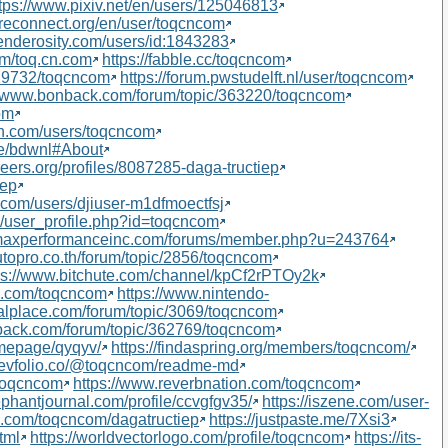
tps://www.pixiv.net/en/users/125046813
areconnect.org/en/user/toqcncom
renderosity.com/users/id:1843283
om/toq.cn.com
https://fabble.cc/toqcncom
129732/toqcncom
https://forum.pwstudelft.nl/user/toqcncom
//www.bonback.com/forum/topic/363220/toqcncom
om
un.com/users/toqcncom
ge/bdwnl#About
reers.org/profiles/8087285-daga-tructiep
iep
.com/users/djiuser-m1dfmoectfsj
/user_profile.php?id=toqcncom
s.maxperformanceinc.com/forums/member.php?u=243764
utopro.co.th/forum/topic/2856/toqcncom
ps://www.bitchute.com/channel/kpCf2rPTOy2k
e.com/toqcncom
https://www.nintendo-
alplace.com/forum/topic/3069/toqcncom
back.com/forum/topic/362769/toqcncom
omepage/qyqyv/
https://findaspring.org/members/toqcncom/
/devfolio.co/@toqcncom/readme-md
/toqcncom
https://www.reverbnation.com/toqcncom
ephantjournal.com/profile/ccvgfgv35/
https://iszene.com/user-
e.com/toqcncom/dagatructiep
https://justpaste.me/7Xsi3
tml
https://worldvectorlogo.com/profile/toqcncom
https://its-