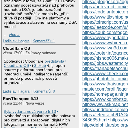
Vzhledem k tomu, že ChatGPT i Roblox
https://iplogger.org/
oznámily počet uživatelů nad prahovou
https://hub.vroid.com
hodnotou DSA, je toto označení
https://code.antopie.o
„rozhodně možné“ a mohlo by „přijít
https://www.ttlxshipp
dříve či později“. On-line platformy a
https://toirscript.com/
vyhledávače zařazené na seznamy DSA
musejí
https://leetcode.com/u
https://coub.com/toqc
…
více »
https://www.hyperlabt
Ladislav Hagara
|
Komentářů: 1
https://www.wvhired.c
https://www.lwn3d.co
Cloudflare OS
https://tooter.in/toqcn
včera 17:00 | Zajímavý software
https://njshop006.ma
Společnost Cloudflare
představila
https://jobs.westernci
Cloudflare OS
(
GitHub
), tj. open
https://thanadetsacc
source platformu navrženou pro
https://www.checkli.c
integraci umělé inteligence (agentů)
https://photohito.com/u
přímo do pracovních procesů
organizací.
https://www.thaisurge
master.com/profil/toq
Ladislav Hagara
|
Komentářů: 0
https://homepage.ninj
RawTherapee 5.13
https://www.komfortso
včera 12:44 | Nová verze
http://www.askmap.ne
https://undrtone.com/
Byla vydána nová verze 5.13
https://telegra.ph/D
svobodného multiplatformního softwaru
343635.html
https://
pro konverzi a zpracování digitálních
fotografií primárně ve formátů RAW
http://delphi.larsbo.o