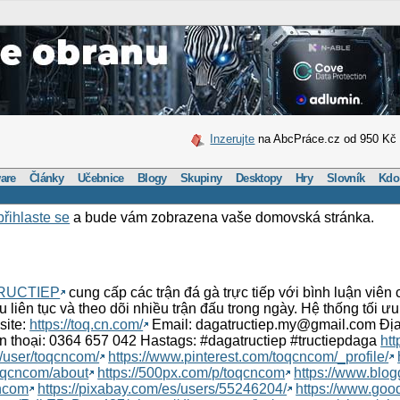
Inzerujte
na AbcPráce.cz od 950 Kč
are
Články
Učebnice
Blogy
Skupiny
Desktopy
Hry
Slovník
Kdo
přihlaste se
a bude vám zobrazena vaše domovská stránka.
RUCTIEP
cung cấp các trận đá gà trực tiếp với bình luận viê
ấu liên tục và theo dõi nhiều trận đấu trong ngày. Hệ thống tối ư
site:
https://toq.cn.com/
Email: dagatructiep.my@gmail.com Địa
n thoại: 0364 657 042 Hastags: #dagatructiep #tructiepdaga
ht
m/user/toqcncom/
https://www.pinterest.com/toqcncom/_profile/
toqcncom/about
https://500px.com/p/toqcncom
https://www.blo
cncom
https://pixabay.com/es/users/55246204/
https://www.goo