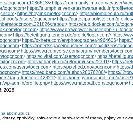
bers/toqcncom.1086613/
https://community.jmp.com/t5/user/vie
ser/toqcncom
https://triumph.srivenkateshwaraa.edu.in/profile/t
toqcncom
https://heylink.me/toqcncom/
https://biomolecula.ru/au
ocol.ooo/ja/users/toqcncom
https://partecipa.poliste.com/profile
members/toqcncom.221826/#about
https://hub.docker.com/u/toqc
ook.com/toqcncom
https://www.bmwpower.lv/user.php?u=toqc
cncom
https://beteiligung.tengen.de/profile/toqcncom/
https://
@toqcncom
https://pxhere.com/en/photographer/4964606
https:
/toqcncom
https://robertsspaceindustries.com/en/citizens/toqcn
toqcncom
https://www.rcuniverse.com/forum/members/toqcncom
om/toqcncom
https://civitai.com/user/toqcncom
https://beteiligu
om/toqcncom
https://chanylib.ru/ru/forum/user/22391/
https://pe
mes.com/users/toqcncom
https://pixelfed.uno/toqcncom
https:/
/toqcncom
https://medibang.com/author/28076280/
https://l2t
bers/daga-tructiep.142821/
https://pumpyoursound.com/u/user
com/wp-admin/profile.php
https://www.mateball.com/toqcncom
h
3. 2026
na abclinuxu.cz
, dotazy, zprávičky, softwarové a hardwarové záznamy, pojmy ve slovník