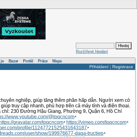
Rozšířené hledání
 je
Bazar
Portál
Práce
Mapa
Přihlášení
|
Registrace
n chuyên nghiệp, giúp tăng thêm phần hấp dẫn. Người xem có
u giúp truy cập nhanh, phù hợp trên cả máy tính và điện thoại.
 chỉ: 230 Đường Hậu Giang, Phường 9, Quận 6, Hồ Chí
tps://www.youtube.com/@toqcncom
https://gravatar.com/toqcncom
https://vimeo.com/toqcncom
gger.com/profile/11247721525431643187
dreads.com/user/show/199976677-daga-tructiep