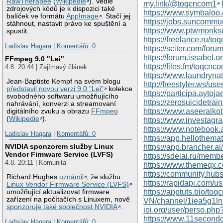
RawTherapee
(
Wikipedie
). Vedle
my.link/@toqcncom1
zdrojových kódů je k dispozici také
https://www.symbaloo.
balíček ve formátu
AppImage
. Stačí jej
https://jobs.suncommu
stáhnout, nastavit právo ke spuštění a
https://www.ptwmonks
spustit.
https://freelance.ru/t
Ladislav Hagara
|
Komentářů: 0
https://sciter.com/for
https://forum.issabel.
FFmpeg 9.0 "Lei"
https://files.fm/toqcnc
4.8. 20:44 | Zajímavý článek
https://www.laundryna
Jean-Baptiste Kempf na svém blogu
http://freestyler.ws/u
představil novou verzi 9.0 "Lei"
kolekce
https://participa.aytoj
svobodného softwaru umožňujícího
https://zerosuicidetra
nahrávání, konverzi a streamovaní
https://www.aseeralko
digitálního zvuku a obrazu
FFmpeg
(
Wikipedie
).
https://www.investagr
https://www.notebook.
Ladislav Hagara
|
Komentářů: 0
https://app.hellothema
NVIDIA sponzorem služby Linux
https://app.brancher.a
Vendor Firmware Service (LVFS)
https://sdelai.ru/mem
4.8. 20:11 | Komunita
https://www.themeqx.
https://community.hub
Richard Hughes
oznámil
, že službu
https://rapidapi.com/u
Linux Vendor Firmware Service (LVFS)
https://apptuts.bio/to
umožňující aktualizovat firmware
zařízení na počítačích s Linuxem, nově
VN/channel/1iea5g1l
sponzoruje také společnost NVIDIA
.
ioi.org/user/perso.ph
https://www.11secondc
Ladislav Hagara
|
Komentářů: 0