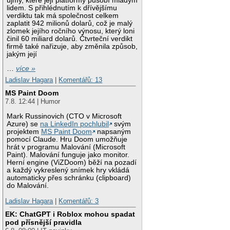
újmy, které její platformy působí mladým
lidem. S přihlédnutím k dřívějšímu
verdiktu tak má společnost celkem
zaplatit 942 milionů dolarů, což je malý
zlomek jejího ročního výnosu, který loni
činil 60 miliard dolarů. Čtvrteční verdikt
firmě také nařizuje, aby změnila způsob,
jakým její
…
více »
Ladislav Hagara
|
Komentářů: 13
MS Paint Doom
7.8. 12:44 | Humor
Mark Russinovich (CTO v Microsoft
Azure) se
na LinkedIn pochlubil
svým
projektem
MS Paint Doom
napsaným
pomocí Claude. Hru Doom umožňuje
hrát v programu Malování (Microsoft
Paint). Malování funguje jako monitor.
Herní engine (ViZDoom) běží na pozadí
a každý vykreslený snímek hry vkládá
automaticky přes schránku (clipboard)
do Malování.
Ladislav Hagara
|
Komentářů: 3
EK: ChatGPT i Roblox mohou spadat
pod přísnější pravidla