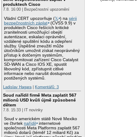
produktech Cisco
7.8. 16:00 | Bezpečnostní upozornění
Vládní CERT upozorňuje (
𝕏
) na
sérii
bezpečnostních záplat
(CVSS 9.9) v
produktech Cisco řešících kritické
zranitelnosti umožňující obejití
autentizace, eskalaci oprávnění,
vzdálené spuštění kódu a odepření
služby. Úspěšné zneužití může
útočníkům umožnit získat neoprávněný
přístup k dotčeným systémům,
kompromitovat zařízení Cisco Catalyst
SD-WAN a Cisco IOS XE, spustit
libovolný kód, zpřístupnit citlivé
informace nebo narušit dostupnost
postižených systémů.
Ladislav Hagara
|
Komentářů: 3
Soud nařídil firmě Meta zaplatit 567
milionů USD kvůli újmě způsobené
dětem
7.8. 15:33 | IT novinky
Soud v americkém státě Nové Mexiko
ve čtvrtek
nařídil
internetové
společnosti Meta Platforms zaplatit 567
milionů dolarů (téměř 12 miliard Kč) za