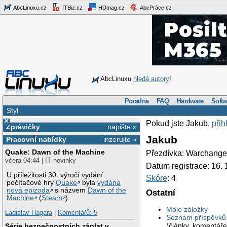
AbcLinuxu.cz
ITBiz.cz
HDmag.cz
AbcPráce.cz
AbcLinuxu
hledá autory
!
Poradna
FAQ
Hardware
Softw
Styl
×
Pokud jste Jakub,
přih
Zprávičky
napište »
Jakub
Pracovní nabídky
inzerujte »
Quake: Dawn of the Machine
Přezdívka: Warchange
včera 04:44 | IT novinky
Datum registrace: 16. 
U příležitosti 30. výročí vydání
Skóre
: 4
počítačové hry
Quake
byla
vydána
nová epizoda
s názvem
Dawn of the
Ostatní
Machine
(
Steam
).
Moje záložky
Ladislav Hagara
|
Komentářů: 5
Seznam příspěvků 
(články, komentáře
Série bezpečnostních záplat v