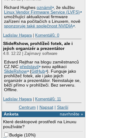
Richard Hughes
oznámil
, že službu
Linux Vendor Firmware Service (LVFS)
umožňující aktualizovat firmware
zařízení na počítačích s Linuxem, nově
sponzoruje také společnost NVIDIA
.
Ladislav Hagara
|
Komentářů: 0
SlideRshow, prohlížeč fotek, ale i
jejich organizér a prezentátor
4.8. 12:22 | Zajímavý software
Edvard Rejthar na blogu zaměstnanců
CZ.NIC
představil
svou aplikaci
SlideRshow
(
GitHub
). Funguje jako
prohlížeč fotek, ale i jako jejich
organizér a prezentátor. Neinstaluje se,
běží přímo v prohlížeči. Bez serveru.
Offline.
Ladislav Hagara
|
Komentářů: 11
Centrum
|
Napsat
|
Starší
Anketa
navrhněte »
Které desktopové prostředí na Linuxu
používáte?
Budgie
(
10%
)