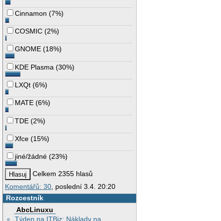
Cinnamon
(
7%
)
COSMIC
(
2%
)
GNOME
(
18%
)
KDE Plasma
(
30%
)
LXQt
(
6%
)
MATE
(
6%
)
TDE
(
2%
)
Xfce
(
15%
)
jiné/žádné
(
23%
)
Celkem 2355 hlasů
Komentářů: 30
, poslední 3.4. 20:20
Rozcestník
AbcLinuxu
Týden na ITBiz: Náklady na