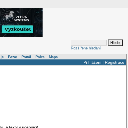
Rozšířené hledání
 je
Bazar
Portál
Práce
Mapa
Přihlášení
|
Registrace
u a texty v učebnici)