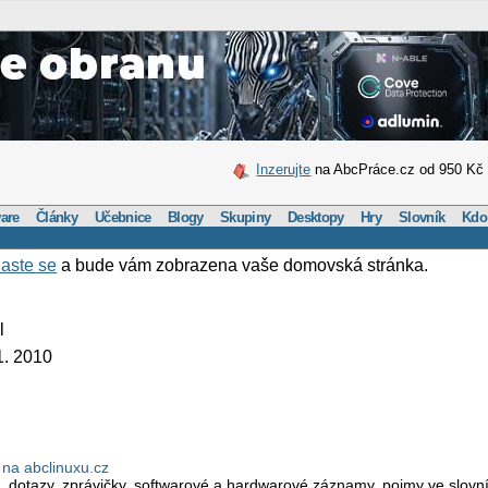
Inzerujte
na AbcPráce.cz od 950 Kč
are
Články
Učebnice
Blogy
Skupiny
Desktopy
Hry
Slovník
Kdo
laste se
a bude vám zobrazena vaše domovská stránka.
l
1. 2010
na abclinuxu.cz
, dotazy, zprávičky, softwarové a hardwarové záznamy, pojmy ve slovník