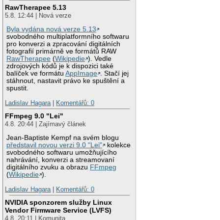
RawTherapee 5.13
5.8. 12:44 | Nová verze
Byla vydána nová verze 5.13
svobodného multiplatformního softwaru
pro konverzi a zpracování digitálních
fotografií primárně ve formátů RAW
RawTherapee
(
Wikipedie
). Vedle
zdrojových kódů je k dispozici také
balíček ve formátu
AppImage
. Stačí jej
stáhnout, nastavit právo ke spuštění a
spustit.
Ladislav Hagara
|
Komentářů: 0
FFmpeg 9.0 "Lei"
4.8. 20:44 | Zajímavý článek
Jean-Baptiste Kempf na svém blogu
představil novou verzi 9.0 "Lei"
kolekce
svobodného softwaru umožňujícího
nahrávání, konverzi a streamovaní
digitálního zvuku a obrazu
FFmpeg
(
Wikipedie
).
Ladislav Hagara
|
Komentářů: 0
NVIDIA sponzorem služby Linux
Vendor Firmware Service (LVFS)
4.8. 20:11 | Komunita