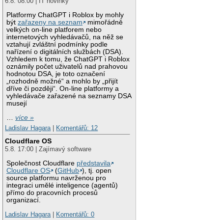
6.8. 08:00 | IT novinky
Platformy ChatGPT i Roblox by mohly
být
zařazeny na seznam
mimořádně
velkých on-line platforem nebo
internetových vyhledávačů, na něž se
vztahují zvláštní podmínky podle
nařízení o digitálních službách (DSA).
Vzhledem k tomu, že ChatGPT i Roblox
oznámily počet uživatelů nad prahovou
hodnotou DSA, je toto označení
„rozhodně možné“ a mohlo by „přijít
dříve či později“. On-line platformy a
vyhledávače zařazené na seznamy DSA
musejí
…
více »
Ladislav Hagara
|
Komentářů: 12
Cloudflare OS
5.8. 17:00 | Zajímavý software
Společnost Cloudflare
představila
Cloudflare OS
(
GitHub
), tj. open
source platformu navrženou pro
integraci umělé inteligence (agentů)
přímo do pracovních procesů
organizací.
Ladislav Hagara
|
Komentářů: 0