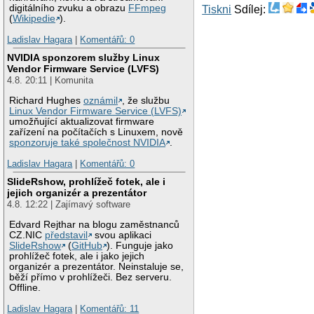
digitálního zvuku a obrazu
FFmpeg
Tiskni
Sdílej:
(
Wikipedie
).
Ladislav Hagara
|
Komentářů: 0
NVIDIA sponzorem služby Linux
Vendor Firmware Service (LVFS)
4.8. 20:11 | Komunita
Richard Hughes
oznámil
, že službu
Linux Vendor Firmware Service (LVFS)
umožňující aktualizovat firmware
zařízení na počítačích s Linuxem, nově
sponzoruje také společnost NVIDIA
.
Ladislav Hagara
|
Komentářů: 0
SlideRshow, prohlížeč fotek, ale i
jejich organizér a prezentátor
4.8. 12:22 | Zajímavý software
Edvard Rejthar na blogu zaměstnanců
CZ.NIC
představil
svou aplikaci
SlideRshow
(
GitHub
). Funguje jako
prohlížeč fotek, ale i jako jejich
organizér a prezentátor. Neinstaluje se,
běží přímo v prohlížeči. Bez serveru.
Offline.
Ladislav Hagara
|
Komentářů: 11