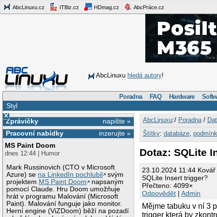
AbcLinuxu.cz
ITBiz.cz
HDmag.cz
AbcPráce.cz
AbcLinuxu
hledá autory
!
Poradna
FAQ
Hardware
Softw
Styl
×
AbcLinuxu
:/
Poradna
/
Dat
Zprávičky
napište »
Pracovní nabídky
inzerujte »
Štítky
:
databáze
,
podmín
MS Paint Doom
Dotaz: SQLite In
dnes 12:44 | Humor
Mark Russinovich (CTO v Microsoft
23.10.2024 11:44 Kovář
Azure) se
na LinkedIn pochlubil
svým
SQLite Insert trigger?
projektem
MS Paint Doom
napsaným
Přečteno: 4099×
pomocí Claude. Hru Doom umožňuje
Odpovědět
|
Admin
hrát v programu Malování (Microsoft
Paint). Malování funguje jako monitor.
Mějme tabuku v ní 3 p
Herní engine (ViZDoom) běží na pozadí
trigger která by zkont