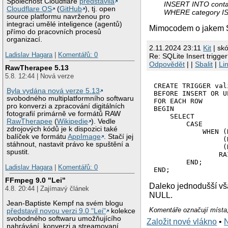
Společnost Cloudflare
představila
INSERT INTO conta
Cloudflare OS
(
GitHub
), tj. open
WHERE category I
source platformu navrženou pro
integraci umělé inteligence (agentů)
Mimocodem o jakem 
přímo do pracovních procesů
organizací.
2.11.2024 23:11
Kit
| skó
Ladislav Hagara
|
Komentářů: 0
Re: SQLite Insert trigge
Odpovědět
| |
Sbalit
|
Li
RawTherapee 5.13
5.8. 12:44 | Nová verze
CREATE TRIGGER val
Byla vydána nová verze 5.13
BEFORE INSERT OR U
svobodného multiplatformního softwaru
FOR EACH ROW

pro konverzi a zpracování digitálních
BEGIN

fotografií primárně ve formátů RAW
    SELECT

RawTherapee
(
Wikipedie
). Vedle
        CASE

zdrojových kódů je k dispozici také
            WHEN (
balíček ve formátu
AppImage
. Stačí jej
                 (
stáhnout, nastavit právo ke spuštění a
                 (
spustit.
                RA
        END;

Ladislav Hagara
|
Komentářů: 0
END;
FFmpeg 9.0 "Lei"
Daleko jednodušší vša
4.8. 20:44 | Zajímavý článek
NULL.
Jean-Baptiste Kempf na svém blogu
Komentáře označují místa,
představil novou verzi 9.0 "Lei"
kolekce
svobodného softwaru umožňujícího
Založit nové vlákno
•
nahrávání, konverzi a streamovaní