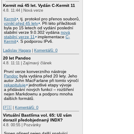
Kermit má 45 let. Vydán C-Kermit 11
4.8. 11:44 | Nová verze
Kermit
, tj. protokol pro přenos souborů,
vznikl před 45 lety
. Při této příležitosti
byla po 15 letech od vydání poslední
stabilní verze 9.0.302 vydána
nová
stabilní verze 11
implementace
C-
Kermit
. S podporou IPv6.
Ladislav Hagara
|
Komentářů: 0
20 let Pandoc
4.8. 11:11 | Zajímavý článek
První verze konverzního nástroje
Pandoc
byla vydána před 20 lety. Jeho
autor John MacFarlane při tomto výročí
rekapituluje
jednotlivé etapy vývoje
a přidávání nových funkcí – rozšíření
nejen Markdownu a podporu mnoha
dalších formátů.
|🇵🇸
|
Komentářů: 0
Virtuální Bastlírna vol. 65: Už vám
dorazil předobjednaný INDX?
4.8. 00:55 | Pozvánky
Srpen přinesl nejen další spalující