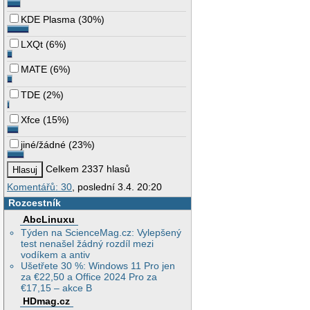
KDE Plasma
(
30%
)
LXQt
(
6%
)
MATE
(
6%
)
TDE
(
2%
)
Xfce
(
15%
)
jiné/žádné
(
23%
)
Celkem 2337 hlasů
Komentářů: 30
, poslední 3.4. 20:20
Rozcestník
AbcLinuxu
Týden na ScienceMag.cz: Vylepšený
test nenašel žádný rozdíl mezi
vodíkem a antiv
Ušetřete 30 %: Windows 11 Pro jen
za €22,50 a Office 2024 Pro za
€17,15 – akce B
HDmag.cz