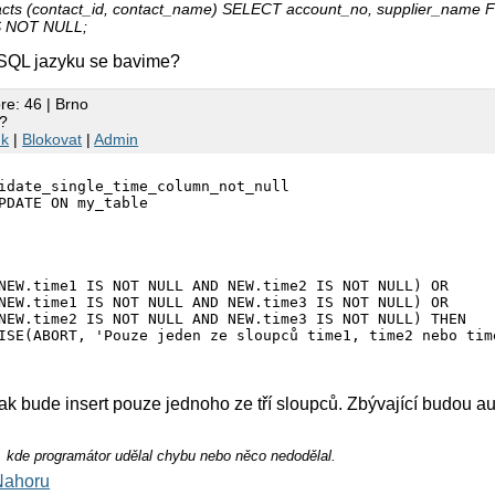
cts (contact_id, contact_name) SELECT account_no, supplier_name 
S NOT NULL;
SQL jazyku se bavime?
re: 46 | Brno
r?
nk
|
Blokovat
|
Admin
idate_single_time_column_not_null

PDATE ON my_table

NEW.time1 IS NOT NULL AND NEW.time2 IS NOT NULL) OR

NEW.time1 IS NOT NULL AND NEW.time3 IS NOT NULL) OR

NEW.time2 IS NOT NULL AND NEW.time3 IS NOT NULL) THEN

ISE(ABORT, 'Pouze jeden ze sloupců time1, time2 nebo tim
k bude insert pouze jednoho ze tří sloupců. Zbývající budou a
 kde programátor udělal chybu nebo něco nedodělal.
Nahoru