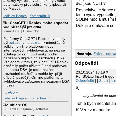
a každý vykreslený snímek hry vkládá
dva jsou NULL?
automaticky přes schránku (clipboard)
do Malování.
Respektive je šance n
tento vyraz vypočetlo
Ladislav Hagara
|
Komentářů: 0
SQLite moc a musím to
EK: ChatGPT i Roblox mohou spadat
Děkuji a omlovám se m
pod přísnější pravidla
včera 08:00 | IT novinky
Platformy ChatGPT i Roblox by mohly
být
zařazeny na seznam
mimořádně
velkých on-line platforem nebo
internetových vyhledávačů, na něž se
Nástroje:
Začni sledova
vztahují zvláštní podmínky podle
nařízení o digitálních službách (DSA).
Vzhledem k tomu, že ChatGPT i Roblox
Odpovědi
oznámily počet uživatelů nad prahovou
hodnotou DSA, je toto označení
23.10.2024 13:19 X
„rozhodně možné“ a mohlo by „přijít
Re: SQLite Insert trigge
dříve či později“. On-line platformy a
Odpovědět
| |
Sbalit
|
Li
vyhledávače zařazené na seznamy DSA
musejí
a]
…
více »
aby uživatel do pol
Ladislav Hagara
|
Komentářů: 7
Tohle bych nechtel an
Cloudflare OS
5.8. 17:00 | Zajímavý software
b] Vzor z manualu: