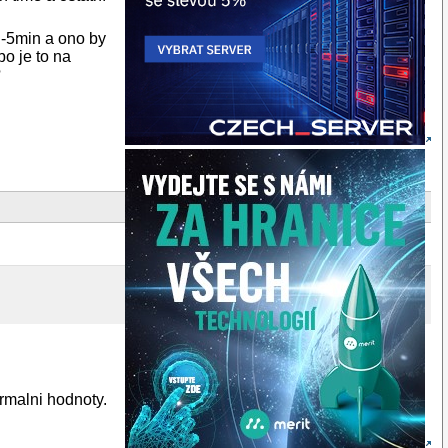
D-5min a ono by
o je to na
?
ormalni hodnoty.