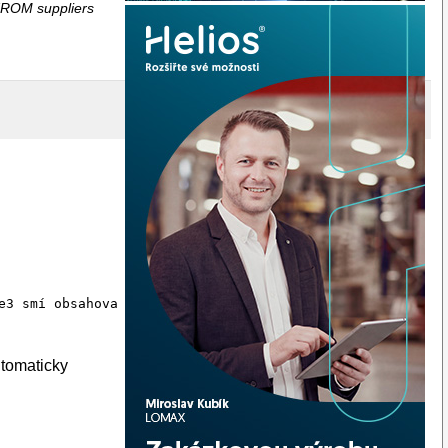
FROM suppliers
e3 smí obsahovat hodnotu NOT NULL.')

utomaticky