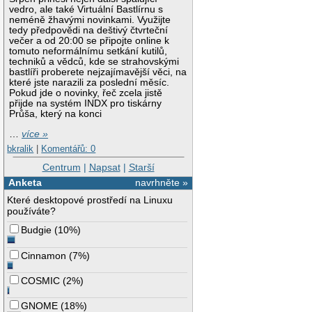
vedro, ale také Virtuální Bastlírnu s
neméně žhavými novinkami. Využijte
tedy předpovědi na deštivý čtvrteční
večer a od 20:00 se připojte online k
tomuto neformálnímu setkání kutilů,
techniků a vědců, kde se strahovskými
bastlíři proberete nejzajímavější věci, na
které jste narazili za poslední měsíc.
Pokud jde o novinky, řeč zcela jistě
přijde na systém INDX pro tiskárny
Průša, který na konci
…
více »
bkralik
|
Komentářů: 0
Centrum
|
Napsat
|
Starší
Anketa
navrhněte »
Které desktopové prostředí na Linuxu
používáte?
Budgie
(
10%
)
Cinnamon
(
7%
)
COSMIC
(
2%
)
GNOME
(
18%
)