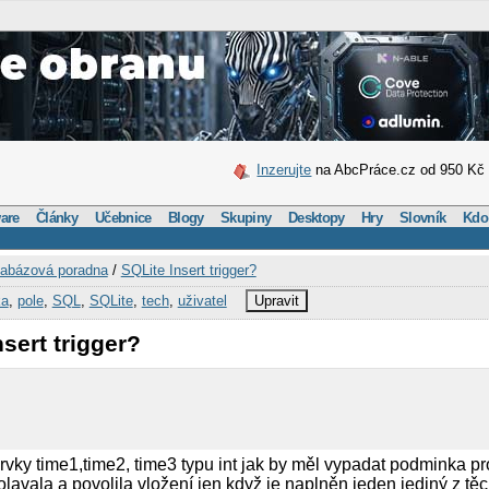
Inzerujte
na AbcPráce.cz od 950 Kč
are
Články
Učebnice
Blogy
Skupiny
Desktopy
Hry
Slovník
Kdo
abázová poradna
/
SQLite Insert trigger?
ka
,
pole
,
SQL
,
SQLite
,
tech
,
uživatel
Upravit
sert trigger?
rvky time1,time2, time3 typu int jak by měl vypadat podminka pro
rolavala a povolila vložení jen když je naplněn jeden jediný z těc