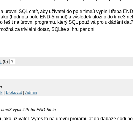
a urovni SQL chtít, aby uživatel do pole time3 vyplnil třeba EN
 jako (hodnota pole END-5minut) a výsledek uložilo do time3 neb
 řešit na úrovni programu, který SQL používá pro ukládání dat
ožná za triviální dotaz, SQLite si hru pár dní
t
(0)
?
r?
nk
|
Blokovat
|
Admin
e time3 vyplnil třeba END-5min
i jako uzivatel. Vyres to na urovni proramu at do dabaze codi n