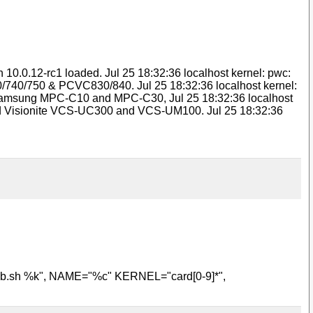
 10.0.12-rc1 loaded. Jul 25 18:32:36 localhost kernel: pwc:
40/750 & PCVC830/840. Jul 25 18:32:36 localhost kernel:
 Samsung MPC-C10 and MPC-C30, Jul 25 18:32:36 localhost
nd Visionite VCS-UC300 and VCS-UM100. Jul 25 18:32:36
vb.sh %k", NAME="%c" KERNEL="card[0-9]*",