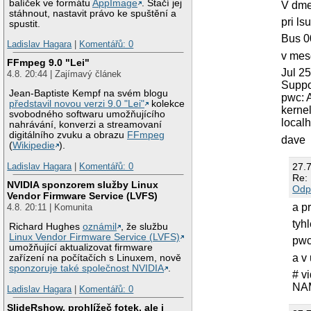
balíček ve formátu
AppImage
. Stačí jej
V dme
stáhnout, nastavit právo ke spuštění a
pri ls
spustit.
Bus 0
Ladislav Hagara
|
Komentářů: 0
v mes
FFmpeg 9.0 "Lei"
Jul 2
4.8. 20:44 | Zajímavý článek
Suppo
Jean-Baptiste Kempf na svém blogu
pwc: 
představil novou verzi 9.0 "Lei"
kolekce
kerne
svobodného softwaru umožňujícího
local
nahrávání, konverzi a streamovaní
digitálního zvuku a obrazu
FFmpeg
dave
(
Wikipedie
).
27.
Ladislav Hagara
|
Komentářů: 0
Re: 
NVIDIA sponzorem služby Linux
Odp
Vendor Firmware Service (LVFS)
a pr
4.8. 20:11 | Komunita
tyhl
Richard Hughes
oznámil
, že službu
Linux Vendor Firmware Service (LVFS)
pwc
umožňující aktualizovat firmware
a v
zařízení na počítačích s Linuxem, nově
sponzoruje také společnost NVIDIA
.
# v
NAM
Ladislav Hagara
|
Komentářů: 0
SlideRshow, prohlížeč fotek, ale i