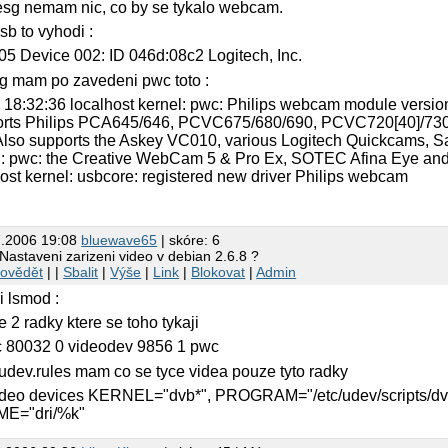
sg nemam nic, co by se tykalo webcam.
usb to vyhodi :
05 Device 002: ID 046d:08c2 Logitech, Inc.
g mam po zavedeni pwc toto :
5 18:32:36 localhost kernel: pwc: Philips webcam module version
rts Philips PCA645/646, PCVC675/680/690, PCVC720[40]/730/7
Also supports the Askey VC010, various Logitech Quickcams,
l: pwc: the Creative WebCam 5 & Pro Ex, SOTEC Afina Eye a
host kernel: usbcore: registered new driver Philips webcam
7.2006 19:08
bluewave65
| skóre: 6
Nastaveni zarizeni video v debian 2.6.8 ?
ovědět
| |
Sbalit
|
Výše
|
Link
|
Blokovat
|
Admin
i lsmod :
e 2 radky ktere se toho tykaji
 80032 0 videodev 9856 1 pwc
 udev.rules mam co se tyce videa pouze tyto radky
ideo devices KERNEL="dvb*", PROGRAM="/etc/udev/scripts/d
E="dri/%k"