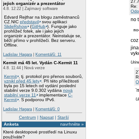
27.
jejich organizér a prezentátor
Re: 
4.8. 12:22 | Zajímavý software
Odp
Edvard Rejthar na blogu zaměstnanců
no 
CZ.NIC
představil
svou aplikaci
SlideRshow
(
GitHub
). Funguje jako
mo
prohlížeč fotek, ale i jako jejich
organizér a prezentátor. Neinstaluje se,
coz 
běží přímo v prohlížeči. Bez serveru.
Offline.
jin
vyk
Ladislav Hagara
|
Komentářů: 11
Urin
Kermit má 45 let. Vydán C-Kermit 11
4.8. 11:44 | Nová verze
2
Kermit
, tj. protokol pro přenos souborů,
R
vznikl před 45 lety
. Při této příležitosti
O
byla po 15 letech od vydání poslední
'
stabilní verze 9.0.302 vydána
nová
stabilní verze 11
implementace
C-
U
Kermit
. S podporou IPv6.
Ladislav Hagara
|
Komentářů: 0
Centrum
|
Napsat
|
Starší
Anketa
navrhněte »
Které desktopové prostředí na Linuxu
používáte?