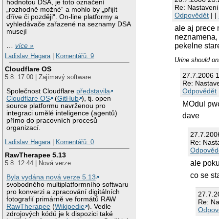
hodnotou DSA, je toto označení
Re: Nastaveni 
„rozhodně možné“ a mohlo by „přijít
Odpovědět
| |
dříve či později“. On-line platformy a
vyhledávače zařazené na seznamy DSA
ale aj prece
musejí
neznamena, ze
pekelne star
…
více »
Ladislav Hagara
|
Komentářů: 9
Urine should on
Cloudflare OS
27.7.2006 
5.8. 17:00 | Zajímavý software
Re: Nastave
Odpovědět
Společnost Cloudflare
představila
Cloudflare OS
(
GitHub
), tj. open
MOdul pwc 
source platformu navrženou pro
integraci umělé inteligence (agentů)
dave
přímo do pracovních procesů
organizací.
27.7.200
Ladislav Hagara
|
Komentářů: 0
Re: Nasta
Odpověd
RawTherapee 5.13
ale poku
5.8. 12:44 | Nová verze
co se s
Byla vydána nová verze 5.13
svobodného multiplatformního softwaru
pro konverzi a zpracování digitálních
27.7.
fotografií primárně ve formátů RAW
Re: Na
RawTherapee
(
Wikipedie
). Vedle
Odpov
zdrojových kódů je k dispozici také