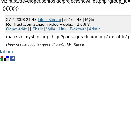
viz http://developer.berlios.de/project/showfiles.php?group_id
:)))))))))))
27.7.2006 21:45
Libor Klepac
| skóre: 45 | Mýto
Re: Nastaveni zarizeni video v debian 2.6.8 ?
Odpovědět
| |
Sbalit
|
Výše
|
Link
|
Blokovat
|
Admin
maji svn myslim, prip. http://packages.debian.org/unstable/g
Urine should only be green if you're Mr. Spock.
Nahoru