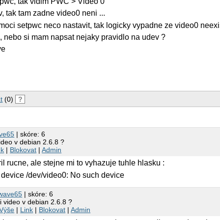
pwc, tak vidim PWC > Video 0
, tak tam zadne video0 neni ...
oci setpwc neco nastavit, tak logicky vypadne ze video0 neexi
, nebo si mam napsat nejaky pravidlo na udev ?
ve
t
(0)
?
ve65
| skóre: 6
ideo v debian 2.6.8 ?
nk
|
Blokovat
|
Admin
il rucne, ale stejne mi to vyhazuje tuhle hlasku :
 device /dev/video0: No such device
wave65
| skóre: 6
i video v debian 2.6.8 ?
Výše
|
Link
|
Blokovat
|
Admin