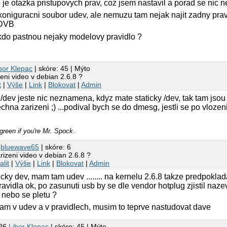
je otazka pristupovych prav, coz jsem nastavil a porad se nic ne
koniguracni soubor udev, ale nemuzu tam nejak najit zadny prav
 DVB
do pastnou nejaky modelovy pravidlo ?
bor Klepac
| skóre: 45 | Mýto
eni video v debian 2.6.8 ?
t
|
Výše
|
Link
|
Blokovat
|
Admin
/dev jeste nic neznamena, kdyz mate staticky /dev, tak tam jso
chna zarizeni ;) ...podival bych se do dmesg, jestli se po vlozen
green if you're Mr. Spock.
7
bluewave65
| skóre: 6
rizeni video v debian 2.6.8 ?
alit
|
Výše
|
Link
|
Blokovat
|
Admin
cky dev, mam tam udev ........ na kernelu 2.6.8 takze predpokl
avidla ok, po zasunuti usb by se dle vendor hotplug zjistil naze
, nebo se pletu ?
m v udev a v pravidlech, musim to teprve nastudovat dave
:26
Libor Klepac
| skóre: 45 | Mýto