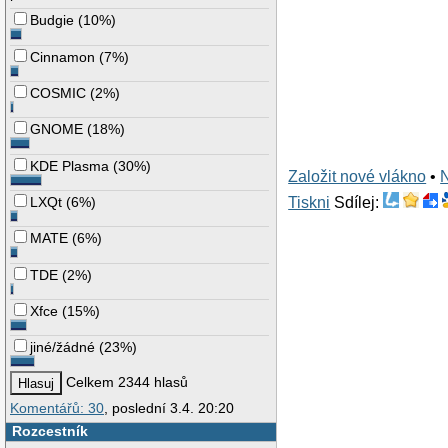
Budgie
(
10%
)
Cinnamon
(
7%
)
COSMIC
(
2%
)
GNOME
(
18%
)
KDE Plasma
(
30%
)
Založit nové vlákno
•
LXQt
(
6%
)
Tiskni
Sdílej:
MATE
(
6%
)
TDE
(
2%
)
Xfce
(
15%
)
jiné/žádné
(
23%
)
Celkem 2344 hlasů
Komentářů: 30
, poslední 3.4. 20:20
Rozcestník