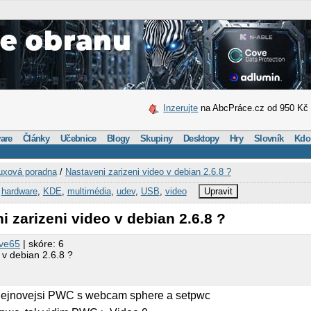
Inzerujte
na AbcPráce.cz od 950 Kč
are
Články
Učebnice
Blogy
Skupiny
Desktopy
Hry
Slovník
Kdo
uxová poradna
/
Nastaveni zarizeni video v debian 2.6.8 ?
,
hardware
,
KDE
,
multimédia
,
udev
,
USB
,
video
Upravit
i zarizeni video v debian 2.6.8 ?
ve65
| skóre: 6
 v debian 2.6.8 ?
 nejnovejsi PWC s webcam sphere a setpwc