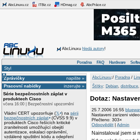
AbcLinuxu.cz
ITBiz.cz
HDmag.cz
AbcPráce.cz
AbcLinuxu
hledá autory
!
Poradna
FAQ
Hardware
Softw
Styl
×
AbcLinuxu
:/
Poradna
/
Lin
Zprávičky
napište »
Pracovní nabídky
inzerujte »
Štítky
:
Debian
,
distribuce
Série bezpečnostních záplat v
Dotaz: Nastaven
produktech Cisco
včera 16:00 | Bezpečnostní upozornění
25.7.2006 16:55
bluewa
Vládní CERT upozorňuje (
𝕏
) na
sérii
Nastaveni zarizeni video
bezpečnostních záplat
(CVSS 9.9) v
Přečteno: 303×
produktech Cisco řešících kritické
Odpovědět
|
Admin
zranitelnosti umožňující obejití
autentizace, eskalaci oprávnění,
Nainstaloval jsem si
vzdálené spuštění kódu a odepření