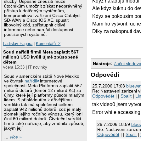
Kdyz naladuju modul 
služby. Úspěšné zneužití může
útočníkům umožnit získat neoprávněný
Ale kdyz kuknu do dev
přístup k dotčeným systémům,
kompromitovat zařízení Cisco Catalyst
Kdyz se pokousim pom
SD-WAN a Cisco IOS XE, spustit
Mam ho vytvorit rucne
libovolný kód, zpřístupnit citlivé
informace nebo narušit dostupnost
Diky za nakopnuti da
postižených systémů.
Ladislav Hagara
|
Komentářů: 2
Soud nařídil firmě Meta zaplatit 567
milionů USD kvůli újmě způsobené
dětem
Nástroje:
Začni sledova
včera 15:33 | IT novinky
Odpovědi
Soud v americkém státě Nové Mexiko
ve čtvrtek
nařídil
internetové
společnosti Meta Platforms zaplatit 567
25.7.2006 17:03
bluewa
milionů dolarů (téměř 12 miliard Kč) za
Re: Nastaveni zarizeni v
újmy, které její platformy působí mladým
Odpovědět
| |
Sbalit
|
Li
lidem. S přihlédnutím k dřívějšímu
tak video0 jsem vytvor
verdiktu tak má společnost celkem
zaplatit 942 milionů dolarů, což je malý
Error while accessing
zlomek jejího ročního výnosu, který loni
činil 60 miliard dolarů. Čtvrteční verdikt
firmě také nařizuje, aby změnila způsob,
26.7.2006 18:59
blue
jakým její
Re: Nastaveni zarizen
Odpovědět
| |
Sbalit
|
…
více »