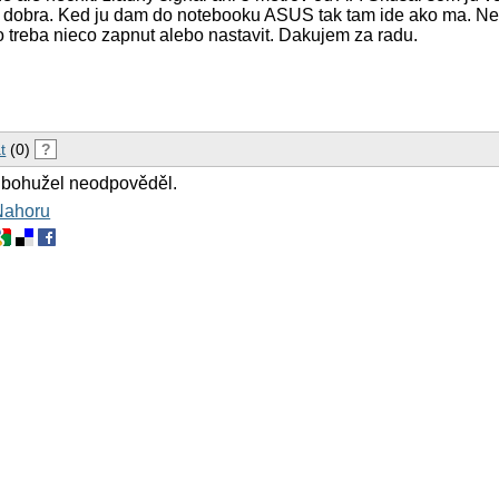
ite dobra. Ked ju dam do notebooku ASUS tak tam ide ako ma. 
 treba nieco zapnut alebo nastavit. Dakujem za radu.
t
(0)
?
 bohužel neodpověděl.
Nahoru