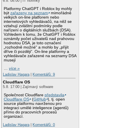
6.8. 08:00 | IT novinky
Platformy ChatGPT i Roblox by mohly
být
zařazeny na seznam
mimořádně
velkých on-line platforem nebo
internetových vyhledávačů, na něž se
vztahují zvláštní podmínky podle
nařízení o digitálních službách (DSA).
Vzhledem k tomu, že ChatGPT i Roblox
oznámily počet uživatelů nad prahovou
hodnotou DSA, je toto označení
„rozhodně možné“ a mohlo by „přijít
dříve či později“. On-line platformy a
vyhledávače zařazené na seznamy DSA
musejí
…
více »
Ladislav Hagara
|
Komentářů: 9
Cloudflare OS
5.8. 17:00 | Zajímavý software
Společnost Cloudflare
představila
Cloudflare OS
(
GitHub
), tj. open
source platformu navrženou pro
integraci umělé inteligence (agentů)
přímo do pracovních procesů
organizací.
Ladislav Hagara
|
Komentářů: 0