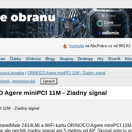
Inzerujte
na AbcPráce.cz od 950 Kč
are
Články
Učebnice
Blogy
Skupiny
Desktopy
Hry
Slovník
Kdo
uxová poradna
/
ORiNOCO Agere miniPCI 11M - Ziadny signal
ebook
,
programování
Upravit
 Agere miniPCI 11M - Ziadny signal
11M - Ziadny signal
ravelMate 2414LMi a WiFi kartu ORiNOCO Agere miniPCI 11M. 
e ale nechiti ziadny signal ani 5 metrov od AP. Skusal som ju 