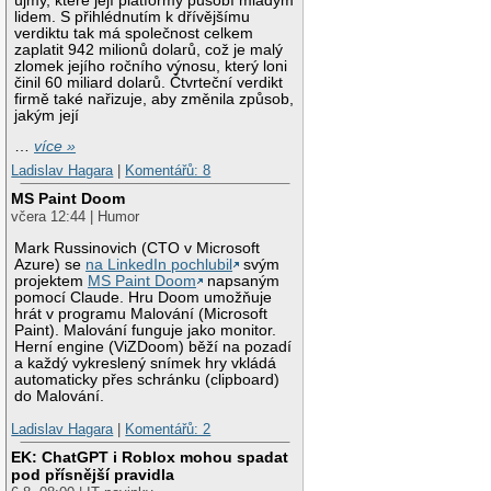
újmy, které její platformy působí mladým
lidem. S přihlédnutím k dřívějšímu
verdiktu tak má společnost celkem
zaplatit 942 milionů dolarů, což je malý
zlomek jejího ročního výnosu, který loni
činil 60 miliard dolarů. Čtvrteční verdikt
firmě také nařizuje, aby změnila způsob,
jakým její
…
více »
Ladislav Hagara
|
Komentářů: 8
MS Paint Doom
včera 12:44 | Humor
Mark Russinovich (CTO v Microsoft
Azure) se
na LinkedIn pochlubil
svým
projektem
MS Paint Doom
napsaným
pomocí Claude. Hru Doom umožňuje
hrát v programu Malování (Microsoft
Paint). Malování funguje jako monitor.
Herní engine (ViZDoom) běží na pozadí
a každý vykreslený snímek hry vkládá
automaticky přes schránku (clipboard)
do Malování.
Ladislav Hagara
|
Komentářů: 2
EK: ChatGPT i Roblox mohou spadat
pod přísnější pravidla