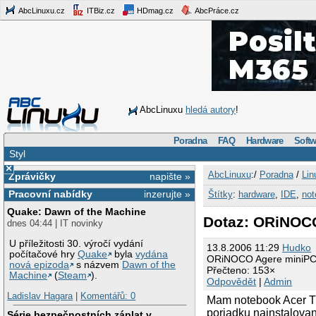
AbcLinuxu.cz
ITBiz.cz
HDmag.cz
AbcPráce.cz
AbcLinuxu
hledá autory
!
Poradna
FAQ
Hardware
Softw
Styl
×
AbcLinuxu
:/
Poradna
/
Lin
Zprávičky
napište »
Pracovní nabídky
inzerujte »
Štítky
:
hardware
,
IDE
,
not
Quake: Dawn of the Machine
Dotaz: ORiNOCO
dnes 04:44 | IT novinky
U příležitosti 30. výročí vydání
13.8.2006 11:29
Hudko
počítačové hry
Quake
byla
vydána
ORiNOCO Agere miniPCI 
nová epizoda
s názvem
Dawn of the
Přečteno: 153×
Machine
(
Steam
).
Odpovědět
|
Admin
Ladislav Hagara
|
Komentářů: 0
Mam notebook Acer T
poriadku nainstalovan
Série bezpečnostních záplat v