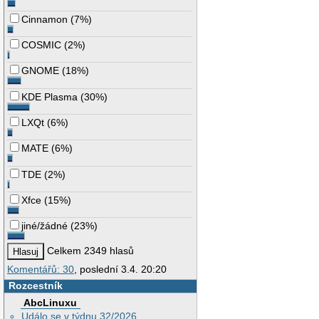
Cinnamon
(
7%
)
COSMIC
(
2%
)
GNOME
(
18%
)
KDE Plasma
(
30%
)
LXQt
(
6%
)
MATE
(
6%
)
TDE
(
2%
)
Xfce
(
15%
)
jiné/žádné
(
23%
)
Celkem 2349 hlasů
Komentářů: 30
, poslední 3.4. 20:20
Rozcestník
AbcLinuxu
Událo se v týdnu 32/2026