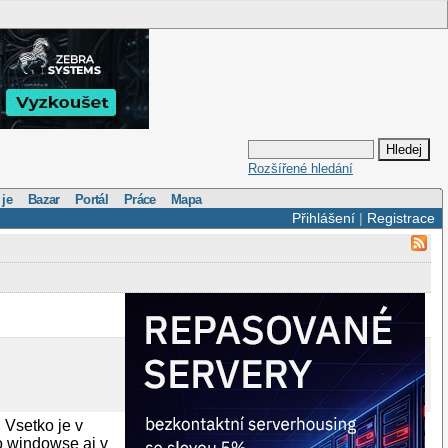
Rozšířené hledání
 je
Bazar
Portál
Práce
Mapa
Přihlášení
|
Registrace
Vsetko je v
vo windowse aj v