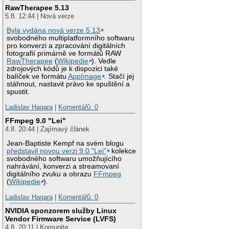
RawTherapee 5.13
5.8. 12:44 | Nová verze
Byla vydána nová verze 5.13
svobodného multiplatformního softwaru
pro konverzi a zpracování digitálních
fotografií primárně ve formátů RAW
RawTherapee
(
Wikipedie
). Vedle
zdrojových kódů je k dispozici také
balíček ve formátu
AppImage
. Stačí jej
stáhnout, nastavit právo ke spuštění a
spustit.
Ladislav Hagara
|
Komentářů: 0
FFmpeg 9.0 "Lei"
4.8. 20:44 | Zajímavý článek
Jean-Baptiste Kempf na svém blogu
představil novou verzi 9.0 "Lei"
kolekce
svobodného softwaru umožňujícího
nahrávání, konverzi a streamovaní
digitálního zvuku a obrazu
FFmpeg
(
Wikipedie
).
Ladislav Hagara
|
Komentářů: 0
NVIDIA sponzorem služby Linux
Vendor Firmware Service (LVFS)
4.8. 20:11 | Komunita