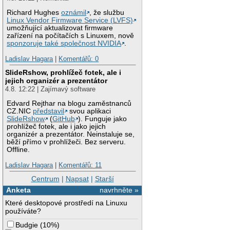
Richard Hughes
oznámil
, že službu
Linux Vendor Firmware Service (LVFS)
umožňující aktualizovat firmware
zařízení na počítačích s Linuxem, nově
sponzoruje také společnost NVIDIA
.
Ladislav Hagara
|
Komentářů: 0
SlideRshow, prohlížeč fotek, ale i
jejich organizér a prezentátor
4.8. 12:22 | Zajímavý software
Edvard Rejthar na blogu zaměstnanců
CZ.NIC
představil
svou aplikaci
SlideRshow
(
GitHub
). Funguje jako
prohlížeč fotek, ale i jako jejich
organizér a prezentátor. Neinstaluje se,
běží přímo v prohlížeči. Bez serveru.
Offline.
Ladislav Hagara
|
Komentářů: 11
Centrum
|
Napsat
|
Starší
Anketa
navrhněte »
Které desktopové prostředí na Linuxu
používáte?
Budgie
(
10%
)