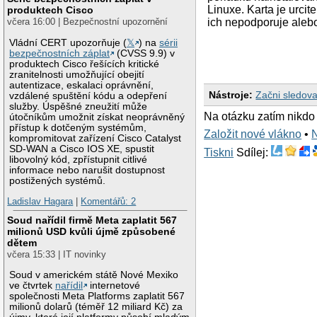
Linuxe. Karta je urc
produktech Cisco
včera 16:00 | Bezpečnostní upozornění
ich nepodporuje alebo
Vládní CERT upozorňuje (
𝕏
) na
sérii
bezpečnostních záplat
(CVSS 9.9) v
produktech Cisco řešících kritické
zranitelnosti umožňující obejití
autentizace, eskalaci oprávnění,
Nástroje:
Začni sledova
vzdálené spuštění kódu a odepření
služby. Úspěšné zneužití může
Na otázku zatím nikdo
útočníkům umožnit získat neoprávněný
přístup k dotčeným systémům,
Založit nové vlákno
•
kompromitovat zařízení Cisco Catalyst
SD-WAN a Cisco IOS XE, spustit
Tiskni
Sdílej:
libovolný kód, zpřístupnit citlivé
informace nebo narušit dostupnost
postižených systémů.
Ladislav Hagara
|
Komentářů: 2
Soud nařídil firmě Meta zaplatit 567
milionů USD kvůli újmě způsobené
dětem
včera 15:33 | IT novinky
Soud v americkém státě Nové Mexiko
ve čtvrtek
nařídil
internetové
společnosti Meta Platforms zaplatit 567
milionů dolarů (téměř 12 miliard Kč) za