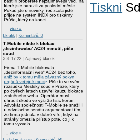
bastlíři proberete nejzajímavější věci, na
Tiskni
Sd
které jste narazili za poslední měsíc.
Pokud jde o novinky, řeč zcela jistě
přijde na systém INDX pro tiskárny
Průša, který na konci
…
více »
bkralik
|
Komentářů: 0
T-Mobile nikdo k blokaci
‚dezinfowebu‘ AC24 nenutil, píše
soud
3.8. 17:22 | Zajímavý článek
Firma T-Mobile blokovala
„dezinformační web“ AC24 bez toho,
aniž by k tomu měla závazný pokyn
orgánů veřejné moci
. Píše to ve svém
rozsudku Městský soud v Praze, který
po čtyřech letech uzavřel kauzu blokace
zmíněného webu. Operátor musí
uhradit škodu ve výši 35 tisíc korun.
Advokát společnosti T-Mobile se snažil i
u odvolacího senátu argumentovat tím,
že firma jednala v dobré víře, když na
stránky omezila přístup poté, co ji k
tomu vyzvalo
…
více »
Ladislav Hagara
|
Komentářů: 50