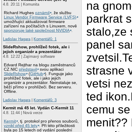
na gnom
4.8. 20:11 | Komunita
Richard Hughes
oznámil
, že službu
parkrat 
Linux Vendor Firmware Service (LVFS)
umožňující aktualizovat firmware
zařízení na počítačích s Linuxem, nově
stalo,ze 
sponzoruje také společnost NVIDIA
.
Ladislav Hagara
|
Komentářů: 1
panel s
SlideRshow, prohlížeč fotek, ale i
jejich organizér a prezentátor
zvetsil.
4.8. 12:22 | Zajímavý software
Edvard Rejthar na blogu zaměstnanců
strasne 
CZ.NIC
představil
svou aplikaci
SlideRshow
(
GitHub
). Funguje jako
prohlížeč fotek, ale i jako jejich
vetsi n
organizér a prezentátor. Neinstaluje se,
běží přímo v prohlížeči. Bez serveru.
Offline.
ted ikon.
Ladislav Hagara
|
Komentářů: 3
cemu se
Kermit má 45 let. Vydán C-Kermit 11
4.8. 11:44 | Nová verze
menit?? 
Kermit
, tj. protokol pro přenos souborů,
vznikl před 45 lety
. Při této příležitosti
byla po 15 letech od vydání poslední