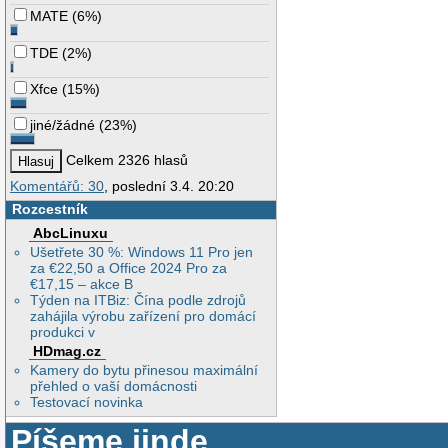
MATE
(
6%
)
TDE
(
2%
)
Xfce
(
15%
)
jiné/žádné
(
23%
)
Celkem 2326 hlasů
Komentářů: 30
, poslední 3.4. 20:20
Rozcestník
AbcLinuxu
Ušetřete 30 %: Windows 11 Pro jen
za €22,50 a Office 2024 Pro za
€17,15 – akce B
Týden na ITBiz: Čína podle zdrojů
zahájila výrobu zařízení pro domácí
produkci v
HDmag.cz
Kamery do bytu přinesou maximální
přehled o vaší domácnosti
Testovací novinka
Píšeme jinde