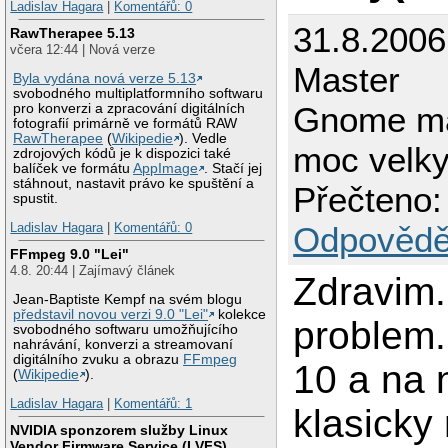
Ladislav Hagara
|
Komentářů: 0
31.8.2006
RawTherapee 5.13
včera 12:44 | Nová verze
Master
Byla vydána nová verze 5.13
svobodného multiplatformního softwaru
Gnome ma
pro konverzi a zpracování digitálních
fotografií primárně ve formátů RAW
RawTherapee
(
Wikipedie
). Vedle
moc velky
zdrojových kódů je k dispozici také
balíček ve formátu
AppImage
. Stačí jej
stáhnout, nastavit právo ke spuštění a
Přečteno:
spustit.
Odpovědě
Ladislav Hagara
|
Komentářů: 0
FFmpeg 9.0 "Lei"
4.8. 20:44 | Zajímavý článek
Zdravim
Jean-Baptiste Kempf na svém blogu
představil novou verzi 9.0 "Lei"
kolekce
problem
svobodného softwaru umožňujícího
nahrávání, konverzi a streamovaní
digitálního zvuku a obrazu
FFmpeg
10 a na
(
Wikipedie
).
Ladislav Hagara
|
Komentářů: 1
klasicky
NVIDIA sponzorem služby Linux
Vendor Firmware Service (LVFS)