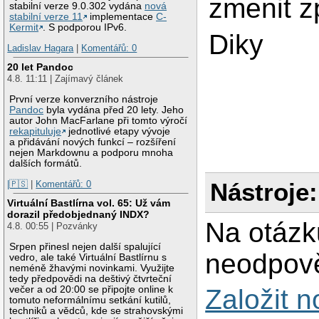
zmenit z
stabilní verze 9.0.302 vydána
nová
stabilní verze 11
implementace
C-
Kermit
. S podporou IPv6.
Diky
Ladislav Hagara
|
Komentářů: 0
20 let Pandoc
4.8. 11:11 | Zajímavý článek
První verze konverzního nástroje
Pandoc
byla vydána před 20 lety. Jeho
autor John MacFarlane při tomto výročí
rekapituluje
jednotlivé etapy vývoje
a přidávání nových funkcí – rozšíření
nejen Markdownu a podporu mnoha
dalších formátů.
Nástroje:
|🇵🇸
|
Komentářů: 0
Virtuální Bastlírna vol. 65: Už vám
dorazil předobjednaný INDX?
Na otázk
4.8. 00:55 | Pozvánky
Srpen přinesl nejen další spalující
neodpově
vedro, ale také Virtuální Bastlírnu s
neméně žhavými novinkami. Využijte
tedy předpovědi na deštivý čtvrteční
večer a od 20:00 se připojte online k
Založit 
tomuto neformálnímu setkání kutilů,
techniků a vědců, kde se strahovskými