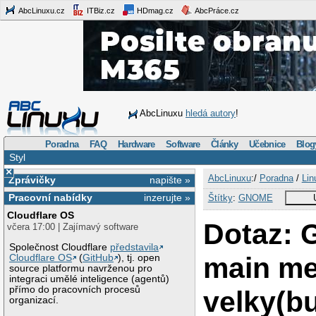
AbcLinuxu.cz
ITBiz.cz
HDmag.cz
AbcPráce.cz
AbcLinuxu
hledá autory
!
Poradna
FAQ
Hardware
Software
Články
Učebnice
Blog
Styl
×
AbcLinuxu
:/
Poradna
/
Lin
Zprávičky
napište »
Pracovní nabídky
inzerujte »
Štítky
:
GNOME
Cloudflare OS
Dotaz:
včera 17:00 | Zajímavý software
Společnost Cloudflare
představila
main m
Cloudflare OS
(
GitHub
), tj. open
source platformu navrženou pro
integraci umělé inteligence (agentů)
přímo do pracovních procesů
velky(b
organizací.