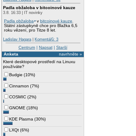
Padla obžaloba v bitcoinové kauze
3.8. 16:33 | IT novinky
Padla obžaloba
v
bitcoinové kauze
.
Státní zástupkyně chce pro Blažka 6,5
roku vězení, pro Titze 8 let.
Ladislav Hagara
|
Komentářů: 3
Centrum
|
Napsat
|
Starší
Anketa
navrhněte »
Které desktopové prostředí na Linuxu
používáte?
Budgie
(
10%
)
Cinnamon
(
7%
)
COSMIC
(
2%
)
GNOME
(
18%
)
KDE Plasma
(
30%
)
LXQt
(
6%
)