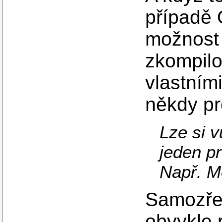
případě
možnost 
zkompilo
vlastními
někdy pr
Lze si v
jeden p
Např. Mo
Samozře
obvykle r