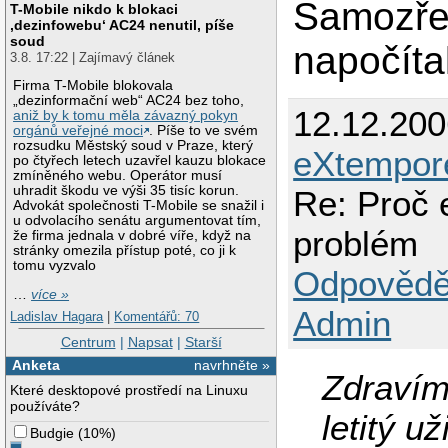
Samozře
T-Mobile nikdo k blokaci
‚dezinfowebu‘ AC24 nenutil, píše
soud
napočíta
3.8. 17:22 | Zajímavý článek
Firma T-Mobile blokovala
„dezinformační web“ AC24 bez toho,
12.12.20
aniž by k tomu měla závazný pokyn
orgánů veřejné moci
. Píše to ve svém
rozsudku Městský soud v Praze, který
eXtempor
po čtyřech letech uzavřel kauzu blokace
zmíněného webu. Operátor musí
uhradit škodu ve výši 35 tisíc korun.
Re: Proč 
Advokát společnosti T-Mobile se snažil i
u odvolacího senátu argumentovat tím,
problém
že firma jednala v dobré víře, když na
stránky omezila přístup poté, co ji k
tomu vyzvalo
Odpovědě
…
více »
Admin
Ladislav Hagara
|
Komentářů: 70
Centrum
|
Napsat
|
Starší
Anketa
navrhněte »
Zdravím
Které desktopové prostředí na Linuxu
používáte?
letitý u
Budgie
(
10%
)