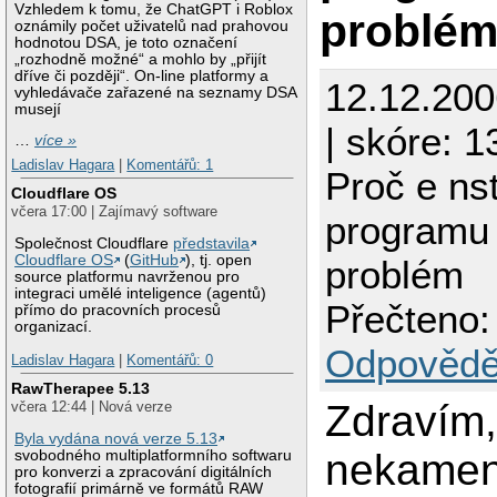
Vzhledem k tomu, že ChatGPT i Roblox
problé
oznámily počet uživatelů nad prahovou
hodnotou DSA, je toto označení
„rozhodně možné“ a mohlo by „přijít
dříve či později“. On-line platformy a
12.12.20
vyhledávače zařazené na seznamy DSA
musejí
| skóre: 1
…
více »
Ladislav Hagara
|
Komentářů: 1
Proč e ns
Cloudflare OS
včera 17:00 | Zajímavý software
programu
Společnost Cloudflare
představila
Cloudflare OS
(
GitHub
), tj. open
problém
source platformu navrženou pro
integraci umělé inteligence (agentů)
Přečteno:
přímo do pracovních procesů
organizací.
Odpovědě
Ladislav Hagara
|
Komentářů: 0
RawTherapee 5.13
Zdravím
včera 12:44 | Nová verze
Byla vydána nová verze 5.13
nekamen
svobodného multiplatformního softwaru
pro konverzi a zpracování digitálních
fotografií primárně ve formátů RAW