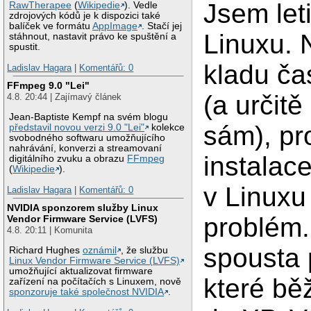
Jsem leti
RawTherapee
(
Wikipedie
). Vedle
zdrojových kódů je k dispozici také
balíček ve formátu
AppImage
. Stačí jej
Linuxu. 
stáhnout, nastavit právo ke spuštění a
spustit.
kladu ča
Ladislav Hagara
|
Komentářů: 0
FFmpeg 9.0 "Lei"
(a určit
4.8. 20:44 | Zajímavý článek
Jean-Baptiste Kempf na svém blogu
sám), pr
představil novou verzi 9.0 "Lei"
kolekce
svobodného softwaru umožňujícího
nahrávání, konverzi a streamovaní
instalac
digitálního zvuku a obrazu
FFmpeg
(
Wikipedie
).
v Linuxu
Ladislav Hagara
|
Komentářů: 0
NVIDIA sponzorem služby Linux
problém.
Vendor Firmware Service (LVFS)
4.8. 20:11 | Komunita
spousta
Richard Hughes
oznámil
, že službu
Linux Vendor Firmware Service (LVFS)
umožňující aktualizovat firmware
které bě
zařízení na počítačích s Linuxem, nově
sponzoruje také společnost NVIDIA
.