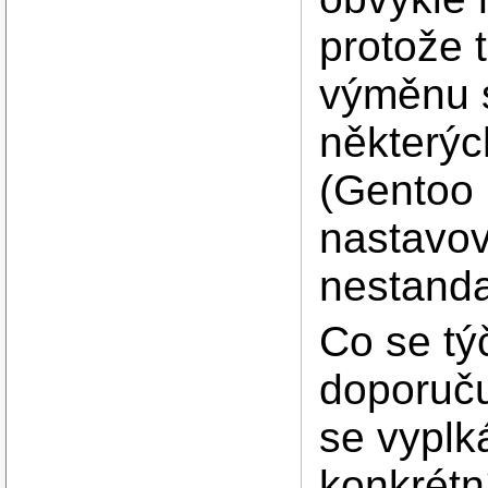
protože 
výměnu st
některých
(Gentoo 
nastavov
nestanda
Co se tý
doporuču
se vyplk
konkrétn