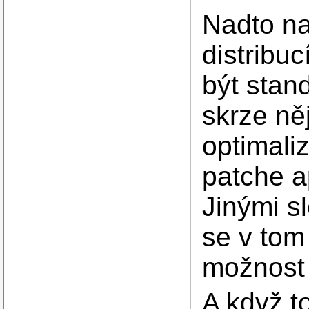
Nadto na
distribuc
být stan
skrze ně
optimaliz
patche a
Jinými s
se v tom
možnost 
A když t