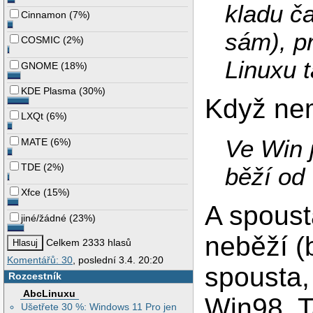
kladu ča
Cinnamon
(
7%
)
sám), p
COSMIC
(
2%
)
Linuxu 
GNOME
(
18%
)
KDE Plasma
(
30%
)
Když ne
LXQt
(
6%
)
Ve Win 
MATE
(
6%
)
TDE
(
2%
)
běží od
Xfce
(
15%
)
A spoust
jiné/žádné
(
23%
)
neběží (b
Celkem 2333 hlasů
Komentářů: 30
, poslední 3.4. 20:20
spousta,
Rozcestník
AbcLinuxu
Win98. T
Ušetřete 30 %: Windows 11 Pro jen