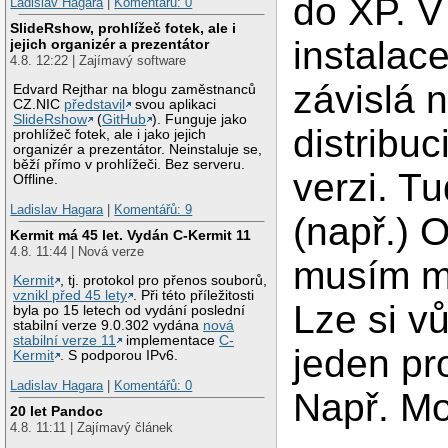
do XP. V
Ladislav Hagara
|
Komentářů: 0
SlideRshow, prohlížeč fotek, ale i
instalac
jejich organizér a prezentátor
4.8. 12:22 | Zajímavý software
závislá 
Edvard Rejthar na blogu zaměstnanců
CZ.NIC
představil
svou aplikaci
SlideRshow
(
GitHub
). Funguje jako
distribuci
prohlížeč fotek, ale i jako jejich
organizér a prezentátor. Neinstaluje se,
běží přímo v prohlížeči. Bez serveru.
verzi. Tu
Offline.
Ladislav Hagara
|
Komentářů: 9
(např.) 
Kermit má 45 let. Vydán C-Kermit 11
4.8. 11:44 | Nová verze
musím mít
Kermit
, tj. protokol pro přenos souborů,
vznikl před 45 lety
. Při této příležitosti
Lze si v
byla po 15 letech od vydání poslední
stabilní verze 9.0.302 vydána
nová
stabilní verze 11
implementace
C-
jeden pr
Kermit
. S podporou IPv6.
Ladislav Hagara
|
Komentářů: 0
Např. Mo
20 let Pandoc
4.8. 11:11 | Zajímavý článek