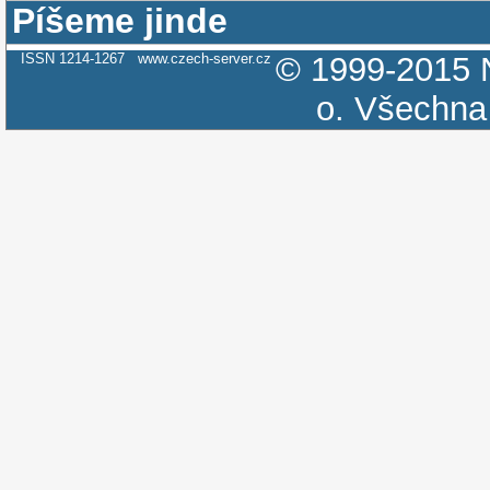
Píšeme jinde
ISSN 1214-1267
www.czech-server.cz
© 1999-2015
o.
Všechna 