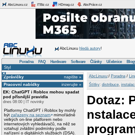
AbcLinuxu.cz
ITBiz.cz
HDmag.cz
AbcPráce.cz
AbcLinuxu
hledá autory
!
Poradna
FAQ
Hardware
Software
Články
Učebnice
Blog
Styl
×
AbcLinuxu
:/
Poradna
/
Lin
Zprávičky
napište »
Pracovní nabídky
inzerujte »
Štítky
:
distribuce
,
instalac
EK: ChatGPT i Roblox mohou spadat
Dotaz: 
pod přísnější pravidla
dnes 08:00 | IT novinky
nstalac
Platformy ChatGPT i Roblox by mohly
být
zařazeny na seznam
mimořádně
velkých on-line platforem nebo
internetových vyhledávačů, na něž se
program
vztahují zvláštní podmínky podle
nařízení o digitálních službách (DSA).