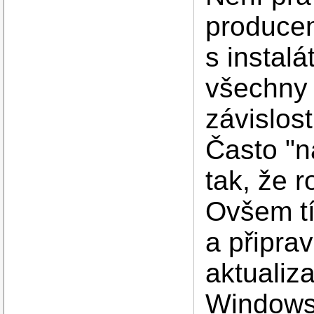
producen
s instalá
všechny 
závislost
Často "n
tak, že r
Ovšem tí
a připra
aktualiz
Windows.