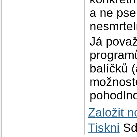
a ne pse
nesmrtel
Já považ
programů
balíčků 
možnost
pohodln
Založit 
Tiskni
Sd