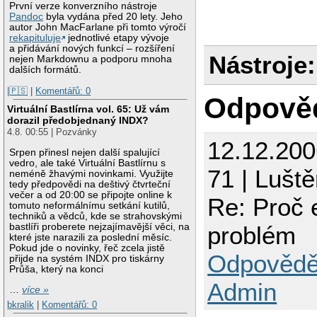
První verze konverzního nástroje
Pandoc
byla vydána před 20 lety. Jeho
autor John MacFarlane při tomto výročí
rekapituluje
jednotlivé etapy vývoje
a přidávání nových funkcí – rozšíření
Nástroje:
nejen Markdownu a podporu mnoha
dalších formátů.
|🇵🇸
|
Komentářů: 0
Odpově
Virtuální Bastlírna vol. 65: Už vám
dorazil předobjednaný INDX?
4.8. 00:55 | Pozvánky
12.12.20
Srpen přinesl nejen další spalující
vedro, ale také Virtuální Bastlírnu s
71 | Luště
neméně žhavými novinkami. Využijte
tedy předpovědi na deštivý čtvrteční
večer a od 20:00 se připojte online k
Re: Proč 
tomuto neformálnímu setkání kutilů,
techniků a vědců, kde se strahovskými
problém
bastlíři proberete nejzajímavější věci, na
které jste narazili za poslední měsíc.
Pokud jde o novinky, řeč zcela jistě
Odpovědě
přijde na systém INDX pro tiskárny
Průša, který na konci
Admin
…
více »
bkralik
|
Komentářů: 0