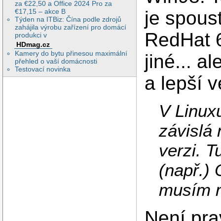
za €22,50 a Office 2024 Pro za
€17,15 – akce B
je spous
Týden na ITBiz: Čína podle zdrojů
zahájila výrobu zařízení pro domácí
RedHat 
produkci v
HDmag.cz
Kamery do bytu přinesou maximální
jiné... a
přehled o vaší domácnosti
Testovací novinka
a lepší v
V Linux
závislá 
verzi. T
(např.)
musím mí
Není pra