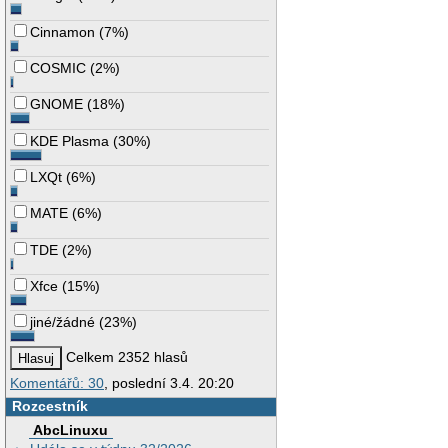
Cinnamon
(
7%
)
COSMIC
(
2%
)
GNOME
(
18%
)
KDE Plasma
(
30%
)
LXQt
(
6%
)
MATE
(
6%
)
TDE
(
2%
)
Xfce
(
15%
)
jiné/žádné
(
23%
)
Celkem 2352 hlasů
Komentářů: 30
, poslední 3.4. 20:20
Rozcestník
AbcLinuxu