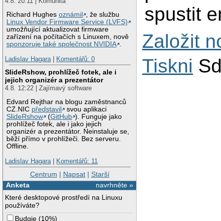
4.8. 20:11 | Komunita
spustit 
Richard Hughes
oznámil
, že službu
Linux Vendor Firmware Service (LVFS)
umožňující aktualizovat firmware
Založit 
zařízení na počítačích s Linuxem, nově
sponzoruje také společnost NVIDIA
.
Ladislav Hagara
|
Komentářů: 0
Tiskni
Sd
SlideRshow, prohlížeč fotek, ale i
jejich organizér a prezentátor
4.8. 12:22 | Zajímavý software
Edvard Rejthar na blogu zaměstnanců
CZ.NIC
představil
svou aplikaci
SlideRshow
(
GitHub
). Funguje jako
prohlížeč fotek, ale i jako jejich
organizér a prezentátor. Neinstaluje se,
běží přímo v prohlížeči. Bez serveru.
Offline.
Ladislav Hagara
|
Komentářů: 11
Centrum
|
Napsat
|
Starší
Anketa
navrhněte »
Které desktopové prostředí na Linuxu
používáte?
Budgie
(
10%
)