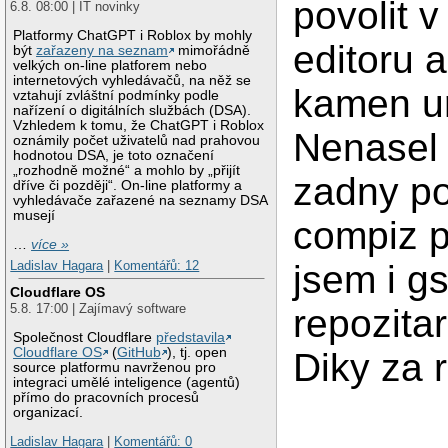
povolit v
6.8. 08:00 | IT novinky
Platformy ChatGPT i Roblox by mohly
editoru a
být
zařazeny na seznam
mimořádně
velkých on-line platforem nebo
internetových vyhledávačů, na něž se
kamen u
vztahují zvláštní podmínky podle
nařízení o digitálních službách (DSA).
Vzhledem k tomu, že ChatGPT i Roblox
Nenasel
oznámily počet uživatelů nad prahovou
hodnotou DSA, je toto označení
„rozhodně možné“ a mohlo by „přijít
zadny po
dříve či později“. On-line platformy a
vyhledávače zařazené na seznamy DSA
musejí
compiz p
…
více »
Ladislav Hagara
|
Komentářů: 12
jsem i g
Cloudflare OS
5.8. 17:00 | Zajímavý software
repozita
Společnost Cloudflare
představila
Cloudflare OS
(
GitHub
), tj. open
Diky za r
source platformu navrženou pro
integraci umělé inteligence (agentů)
přímo do pracovních procesů
organizací.
Ladislav Hagara
|
Komentářů: 0