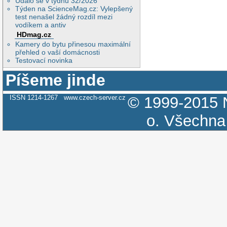
Událo se v týdnu 32/2026
Týden na ScienceMag.cz: Vylepšený
test nenašel žádný rozdíl mezi
vodíkem a antiv
HDmag.cz
Kamery do bytu přinesou maximální
přehled o vaší domácnosti
Testovací novinka
Píšeme jinde
ISSN 1214-1267
www.czech-server.cz
© 1999-2015
o.
Všechna 