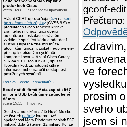
Série bezpečnostních záplat v
produktech Cisco
gconf-edit
včera 16:00 | Bezpečnostní upozornění
Přečteno:
Vládní CERT upozorňuje (
𝕏
) na
sérii
bezpečnostních záplat
(CVSS 9.9) v
produktech Cisco řešících kritické
Odpovědě
zranitelnosti umožňující obejití
autentizace, eskalaci oprávnění,
vzdálené spuštění kódu a odepření
Zdravim,
služby. Úspěšné zneužití může
útočníkům umožnit získat neoprávněný
přístup k dotčeným systémům,
stravena
kompromitovat zařízení Cisco Catalyst
SD-WAN a Cisco IOS XE, spustit
libovolný kód, zpřístupnit citlivé
ve forec
informace nebo narušit dostupnost
postižených systémů.
vysledku
Ladislav Hagara
|
Komentářů: 2
Soud nařídil firmě Meta zaplatit 567
prosim o
milionů USD kvůli újmě způsobené
dětem
včera 15:33 | IT novinky
sveho u
Soud v americkém státě Nové Mexiko
ve čtvrtek
nařídil
internetové
jsem si n
společnosti Meta Platforms zaplatit 567
milionů dolarů (téměř 12 miliard Kč) za