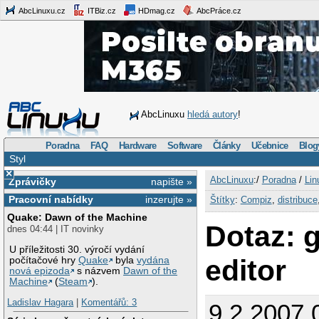
AbcLinuxu.cz
ITBiz.cz
HDmag.cz
AbcPráce.cz
AbcLinuxu
hledá autory
!
Poradna
FAQ
Hardware
Software
Články
Učebnice
Blog
Styl
×
AbcLinuxu
:/
Poradna
/
Lin
Zprávičky
napište »
Pracovní nabídky
inzerujte »
Štítky
:
Compiz
,
distribuce
Quake: Dawn of the Machine
Dotaz: 
dnes 04:44 | IT novinky
U příležitosti 30. výročí vydání
editor
počítačové hry
Quake
byla
vydána
nová epizoda
s názvem
Dawn of the
Machine
(
Steam
).
Ladislav Hagara
|
Komentářů: 3
9.2.2007 