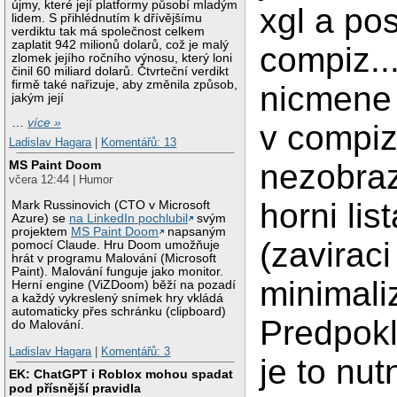
újmy, které její platformy působí mladým
xgl a pos
lidem. S přihlédnutím k dřívějšímu
verdiktu tak má společnost celkem
zaplatit 942 milionů dolarů, což je malý
compiz..
zlomek jejího ročního výnosu, který loni
činil 60 miliard dolarů. Čtvrteční verdikt
firmě také nařizuje, aby změnila způsob,
nicmene
jakým její
…
více »
v compiz
Ladislav Hagara
|
Komentářů: 13
nezobraz
MS Paint Doom
včera 12:44 | Humor
horni lis
Mark Russinovich (CTO v Microsoft
Azure) se
na LinkedIn pochlubil
svým
projektem
MS Paint Doom
napsaným
(zaviraci
pomocí Claude. Hru Doom umožňuje
hrát v programu Malování (Microsoft
Paint). Malování funguje jako monitor.
minimaliz
Herní engine (ViZDoom) běží na pozadí
a každý vykreslený snímek hry vkládá
automaticky přes schránku (clipboard)
Predpok
do Malování.
Ladislav Hagara
|
Komentářů: 3
je to nu
EK: ChatGPT i Roblox mohou spadat
pod přísnější pravidla