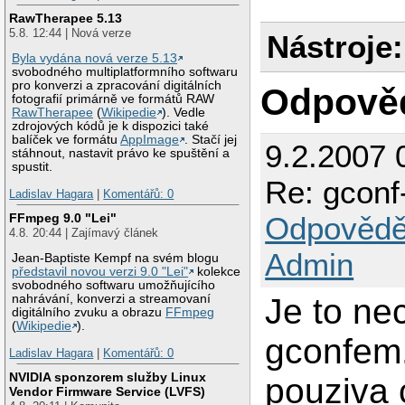
RawTherapee 5.13
5.8. 12:44 | Nová verze
Nástroje:
Byla vydána nová verze 5.13
svobodného multiplatformního softwaru
pro konverzi a zpracování digitálních
Odpově
fotografií primárně ve formátů RAW
RawTherapee
(
Wikipedie
). Vedle
zdrojových kódů je k dispozici také
balíček ve formátu
AppImage
. Stačí jej
9.2.2007 
stáhnout, nastavit právo ke spuštění a
spustit.
Re: gconf
Ladislav Hagara
|
Komentářů: 0
Odpovědě
FFmpeg 9.0 "Lei"
4.8. 20:44 | Zajímavý článek
Admin
Jean-Baptiste Kempf na svém blogu
představil novou verzi 9.0 "Lei"
kolekce
svobodného softwaru umožňujícího
Je to ne
nahrávání, konverzi a streamovaní
digitálního zvuku a obrazu
FFmpeg
(
Wikipedie
).
gconfem.
Ladislav Hagara
|
Komentářů: 0
NVIDIA sponzorem služby Linux
pouziva 
Vendor Firmware Service (LVFS)