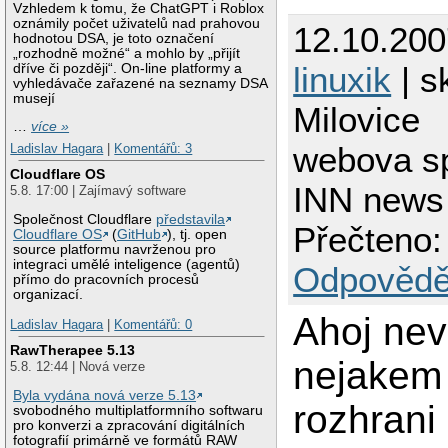
Vzhledem k tomu, že ChatGPT i Roblox
oznámily počet uživatelů nad prahovou
12.10.200
hodnotou DSA, je toto označení
„rozhodně možné“ a mohlo by „přijít
linuxik
| s
dříve či později“. On-line platformy a
vyhledávače zařazené na seznamy DSA
musejí
Milovice
…
více »
webova s
Ladislav Hagara
|
Komentářů: 3
Cloudflare OS
INN news
5.8. 17:00 | Zajímavý software
Společnost Cloudflare
představila
Přečteno:
Cloudflare OS
(
GitHub
), tj. open
source platformu navrženou pro
integraci umělé inteligence (agentů)
Odpovědě
přímo do pracovních procesů
organizací.
Ahoj nev
Ladislav Hagara
|
Komentářů: 0
RawTherapee 5.13
nejakem
5.8. 12:44 | Nová verze
Byla vydána nová verze 5.13
rozhrani
svobodného multiplatformního softwaru
pro konverzi a zpracování digitálních
fotografií primárně ve formátů RAW