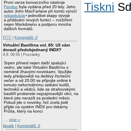
První verze konverzního nástroje
Tiskni
Sd
Pandoc
byla vydána před 20 lety. Jeho
autor John MacFarlane při tomto výročí
rekapituluje
jednotlivé etapy vývoje
a přidávání nových funkcí – rozšíření
nejen Markdownu a podporu mnoha
dalších formátů.
|🇵🇸
|
Komentářů: 0
Virtuální Bastlírna vol. 65: Už vám
dorazil předobjednaný INDX?
4.8. 00:55 | Pozvánky
Srpen přinesl nejen další spalující
vedro, ale také Virtuální Bastlírnu s
neméně žhavými novinkami. Využijte
tedy předpovědi na deštivý čtvrteční
večer a od 20:00 se připojte online k
tomuto neformálnímu setkání kutilů,
techniků a vědců, kde se strahovskými
bastlíři proberete nejzajímavější věci, na
které jste narazili za poslední měsíc.
Pokud jde o novinky, řeč zcela jistě
přijde na systém INDX pro tiskárny
Průša, který na konci
…
více »
bkralik
|
Komentářů: 0