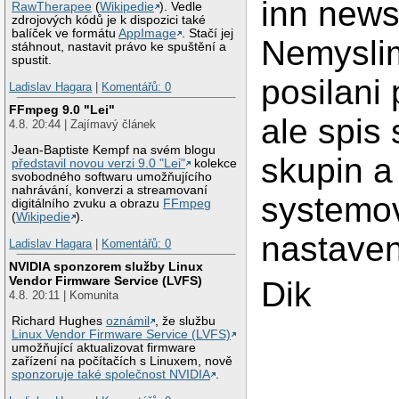
inn news
RawTherapee
(
Wikipedie
). Vedle
zdrojových kódů je k dispozici také
balíček ve formátu
AppImage
. Stačí jej
Nemyslim
stáhnout, nastavit právo ke spuštění a
spustit.
posilani
Ladislav Hagara
|
Komentářů: 0
FFmpeg 9.0 "Lei"
ale spis
4.8. 20:44 | Zajímavý článek
Jean-Baptiste Kempf na svém blogu
skupin a
představil novou verzi 9.0 "Lei"
kolekce
svobodného softwaru umožňujícího
nahrávání, konverzi a streamovaní
systemo
digitálního zvuku a obrazu
FFmpeg
(
Wikipedie
).
nastaven
Ladislav Hagara
|
Komentářů: 0
NVIDIA sponzorem služby Linux
Vendor Firmware Service (LVFS)
Dik
4.8. 20:11 | Komunita
Richard Hughes
oznámil
, že službu
Linux Vendor Firmware Service (LVFS)
umožňující aktualizovat firmware
zařízení na počítačích s Linuxem, nově
sponzoruje také společnost NVIDIA
.