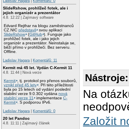
Ladislav Hagara
|
Komentářů: 0
SlideRshow, prohlížeč fotek, ale i
jejich organizér a prezentátor
4.8. 12:22 | Zajímavý software
Edvard Rejthar na blogu zaměstnanců
CZ.NIC
představil
svou aplikaci
SlideRshow
(
GitHub
). Funguje jako
prohlížeč fotek, ale i jako jejich
organizér a prezentátor. Neinstaluje se,
běží přímo v prohlížeči. Bez serveru.
Offline.
Ladislav Hagara
|
Komentářů: 11
Kermit má 45 let. Vydán C-Kermit 11
4.8. 11:44 | Nová verze
Nástroje:
Kermit
, tj. protokol pro přenos souborů,
vznikl před 45 lety
. Při této příležitosti
byla po 15 letech od vydání poslední
Na otázk
stabilní verze 9.0.302 vydána
nová
stabilní verze 11
implementace
C-
Kermit
. S podporou IPv6.
neodpově
Ladislav Hagara
|
Komentářů: 0
Založit 
20 let Pandoc
4.8. 11:11 | Zajímavý článek