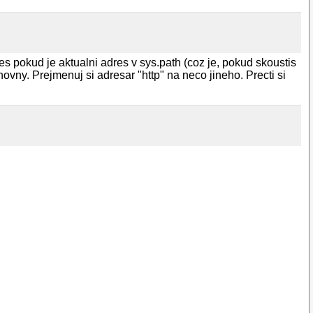
on.

zes pokud je aktualni adres v sys.path (coz je, pokud skoustis
ovny. Prejmenuj si adresar "http" na neco jineho. Precti si