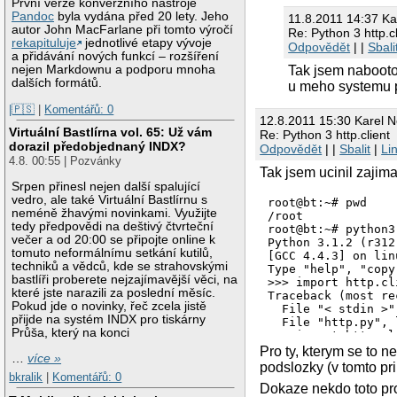
První verze konverzního nástroje
Pandoc
byla vydána před 20 lety. Jeho
11.8.2011 14:37 Ka
autor John MacFarlane při tomto výročí
Re: Python 3 http.cl
rekapituluje
jednotlivé etapy vývoje
Odpovědět
| |
Sbali
a přidávání nových funkcí – rozšíření
nejen Markdownu a podporu mnoha
Tak jsem nabooto
dalších formátů.
u meho systemu p
|🇵🇸
|
Komentářů: 0
12.8.2011 15:30 Karel 
Virtuální Bastlírna vol. 65: Už vám
Re: Python 3 http.client
dorazil předobjednaný INDX?
Odpovědět
| |
Sbalit
|
Li
4.8. 00:55 | Pozvánky
Tak jsem ucinil zajima
Srpen přinesl nejen další spalující
vedro, ale také Virtuální Bastlírnu s
root@bt:~# pwd

neméně žhavými novinkami. Využijte
/root

tedy předpovědi na deštivý čtvrteční
root@bt:~# python3

večer a od 20:00 se připojte online k
Python 3.1.2 (r312
tomuto neformálnímu setkání kutilů,
[GCC 4.4.3] on linu
techniků a vědců, kde se strahovskými
Type "help", "copy
bastlíři proberete nejzajímavější věci, na
>>> import http.cli
které jste narazili za poslední měsíc.
Traceback (most re
Pokud jde o novinky, řeč zcela jistě
  File "< stdin >"
přijde na systém INDX pro tiskárny
  File "http.py", 
Průša, který na konci
    import http.cli
ImportError: No mo
Pro ty, kterym se to n
…
více »
>>> 

podslozky (v tomto pr
root@bt:~# cd xyz/

bkralik
|
Komentářů: 0
Dokaze nekdo toto pro
root@bt:~/xyz# pyth