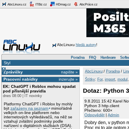
AbcLinuxu.cz
ITBiz.cz
HDmag.cz
AbcPráce.cz
AbcLinuxu
hledá autory
!
Poradna
FAQ
Hardware
Softw
Styl
×
AbcLinuxu
:/
Poradna
/
Lin
Zprávičky
napište »
Pracovní nabídky
inzerujte »
Štítky
:
For
,
import
,
modul
EK: ChatGPT i Roblox mohou spadat
Dotaz: Python 3 
pod přísnější pravidla
dnes 08:00 | IT novinky
9.8.2011 15:42 Karel No
Platformy ChatGPT i Roblox by mohly
Python 3 http.client
být
zařazeny na seznam
mimořádně
Přečteno: 600×
velkých on-line platforem nebo
Odpovědět
|
Admin
internetových vyhledávačů, na něž se
vztahují zvláštní podmínky podle
Dobry den, v python m
nařízení o digitálních službách (DSA).
Proc mi to ale potom 