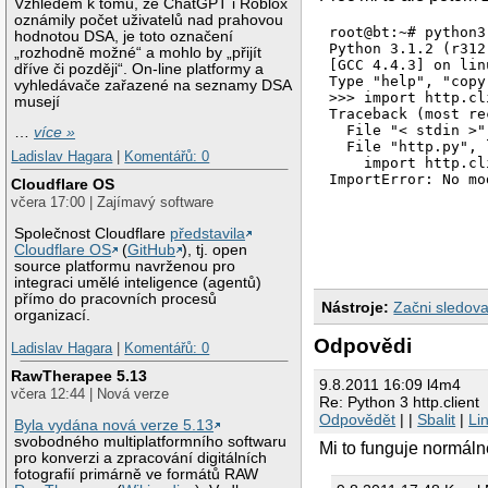
Vzhledem k tomu, že ChatGPT i Roblox
oznámily počet uživatelů nad prahovou
root@bt:~# python3

hodnotou DSA, je toto označení
Python 3.1.2 (r312
„rozhodně možné“ a mohlo by „přijít
[GCC 4.4.3] on linu
dříve či později“. On-line platformy a
Type "help", "copy
vyhledávače zařazené na seznamy DSA
>>> import http.cli
musejí
Traceback (most re
  File "< stdin >"
…
více »
  File "http.py", 
Ladislav Hagara
|
Komentářů: 0
    import http.cli
Cloudflare OS
včera 17:00 | Zajímavý software
Společnost Cloudflare
představila
Cloudflare OS
(
GitHub
), tj. open
source platformu navrženou pro
integraci umělé inteligence (agentů)
přímo do pracovních procesů
Nástroje:
Začni sledova
organizací.
Odpovědi
Ladislav Hagara
|
Komentářů: 0
RawTherapee 5.13
9.8.2011 16:09 l4m4
včera 12:44 | Nová verze
Re: Python 3 http.client
Odpovědět
| |
Sbalit
|
Li
Byla vydána nová verze 5.13
svobodného multiplatformního softwaru
Mi to funguje normáln
pro konverzi a zpracování digitálních
fotografií primárně ve formátů RAW