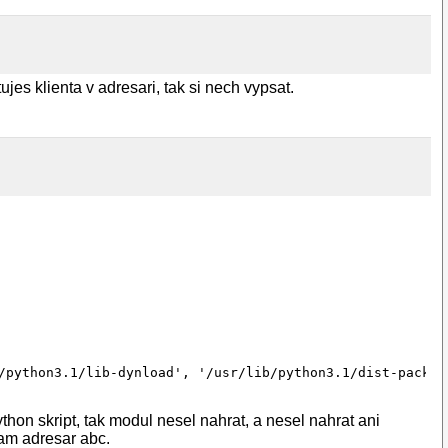
s klienta v adresari, tak si nech vypsat.
/python3.1/lib-dynload', '/usr/lib/python3.1/dist-packag
on skript, tak modul nesel nahrat, a nesel nahrat ani
vam adresar abc.