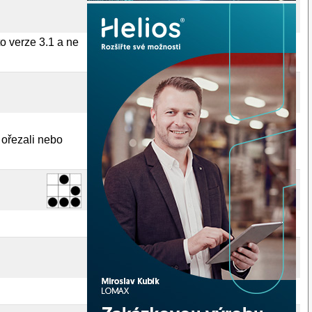
to verze 3.1 a ne
 ořezali nebo