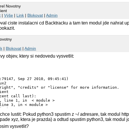
rel Novotny
ient
t
|
Výše
|
Link
|
Blokovat
|
Admin
val ciste instalacni cd Backtracku a tam ten modul jde nahrat
okazit.
Novotny
nk
|
Blokovat
|
Admin
vy objev, ktery si nedovedu vysvetlit:
:79147, Sep 27 2010, 09:45:41) 

x2

right", "credits" or "license" for more information.

ent

cent call last):

, line 1, in  < module >

line 3, in < module >

ent

dule named client

echce lustit: Pokud python3 spustim z ~/ adresare, tak modul htt
ipade xyz, ktera je prazda) a odtud spustim python3, tak modul 
sim vysvetlit?
on3
