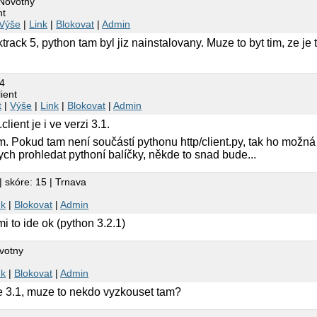
 Novotny
nt
Výše
|
Link
|
Blokovat
|
Admin
rack 5, python tam byl jiz nainstalovany. Muze to byt tim, ze je 
m4
ient
t
|
Výše
|
Link
|
Blokovat
|
Admin
.client je i ve verzi 3.1.
. Pokud tam není součástí pythonu http/client.py, tak ho možná
 bych prohledat pythoní balíčky, někde to snad bude...
| skóre: 15 | Trnava
nk
|
Blokovat
|
Admin
mi to ide ok (python 3.2.1)
votny
nk
|
Blokovat
|
Admin
e 3.1, muze to nekdo vyzkouset tam?