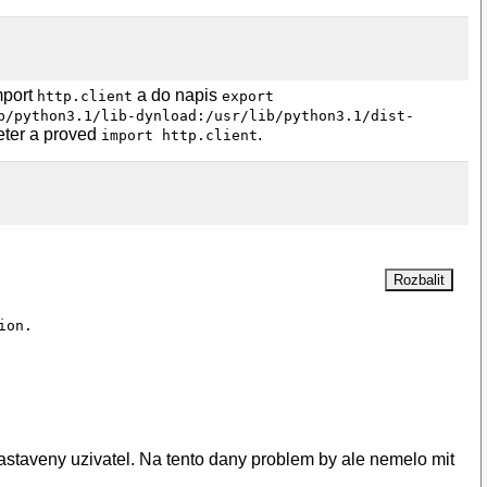
mport
a do napis
http.client
export
b/python3.1/lib-dynload:/usr/lib/python3.1/dist-
reter a proved
.
import http.client
on.

hon3.1/plat-linux2:/usr/lib/python3.1/lib-dynload:/usr/l
nastaveny uzivatel. Na tento dany problem by ale nemelo mit