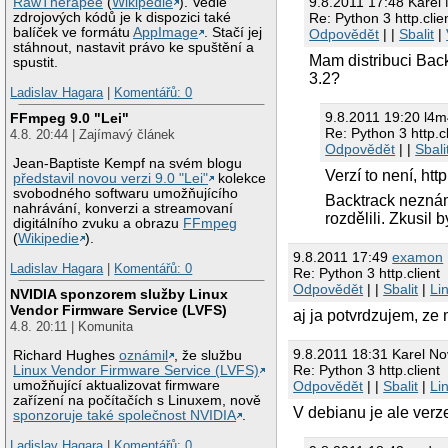
9.8.2011 17:48 Karel
RawTherapee
(
Wikipedie
). Vedle
zdrojových kódů je k dispozici také
Re: Python 3 http.clie
balíček ve formátu
AppImage
. Stačí jej
Odpovědět
| |
Sbalit
|
stáhnout, nastavit právo ke spuštění a
Mam distribuci Backt
spustit.
3.2?
Ladislav Hagara
|
Komentářů: 0
9.8.2011 19:20 l4
FFmpeg 9.0 "Lei"
Re: Python 3 http.cl
4.8. 20:44 | Zajímavý článek
Odpovědět
| |
Sbali
Jean-Baptiste Kempf na svém blogu
Verzí to není, http
představil novou verzi 9.0 "Lei"
kolekce
svobodného softwaru umožňujícího
Backtrack neznám
nahrávání, konverzi a streamovaní
rozdělili. Zkusil
digitálního zvuku a obrazu
FFmpeg
(
Wikipedie
).
9.8.2011 17:49
examon
Ladislav Hagara
|
Komentářů: 0
Re: Python 3 http.client
Odpovědět
| |
Sbalit
|
Li
NVIDIA sponzorem služby Linux
Vendor Firmware Service (LVFS)
aj ja potvrdzujem, ze 
4.8. 20:11 | Komunita
9.8.2011 18:31 Karel No
Richard Hughes
oznámil
, že službu
Re: Python 3 http.client
Linux Vendor Firmware Service (LVFS)
Odpovědět
| |
Sbalit
|
Li
umožňující aktualizovat firmware
zařízení na počítačích s Linuxem, nově
V debianu je ale verz
sponzoruje také společnost NVIDIA
.
Ladislav Hagara
|
Komentářů: 0