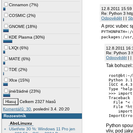
Cinnamon
(
7%
)
12.8.2011 15:59
Re: Python 3 http
COSMIC
(
2%
)
Odpovědět
| |
Sb
A proc vubec s
GNOME
(
18%
)
PYTHONPATH=:/
packages:/usr
KDE Plasma
(
30%
)
LXQt
(
6%
)
12.8.2011 16:
Re: Python 3 h
Odpovědět
| |
MATE
(
6%
)
Tak bohuzel:
TDE
(
2%
)
root@bt:~/
Python 3.1
Xfce
(
15%
)
[GCC 4.4.3
Type "help
jiné/žádné
(
23%
)
>>> import
Traceback 
Celkem 2327 hlasů
  File "< 
  File "ht
Komentářů: 30
, poslední 3.4. 20:20
    import
ImportErro
Rozcestník
>>> 

AbcLinuxu
root@bt:~/
Python spous
Ušetřete 30 %: Windows 11 Pro jen
root@bt:~/
vliv, pod ja