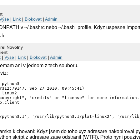
:79147, Sep 27 2010, 09:45:41) 

x2

right", "credits" or "license" for more information.

nt
ent

Výše
|
Link
|
Blokovat
|
Admin
NPATH v ~/.bashrc nebo ~/.bash_profile. Kdyz uspesne importuje
th
rel Novotny
ient
t
|
Výše
|
Link
|
Blokovat
|
Admin
am ani v jednom z tech souboru.
viz:
 python3

r312:79147, Sep 27 2010, 09:45:41) 

 linux2

copyright", "credits" or "license" for more information.

p.client

/python3.1', '/usr/lib/python3.1/plat-linux2', '/usr/lib
mka k chovani: Kdyz jsem do toho xyz adresare nakopiroval pyth
thon skript z adresare zase odstranil (WTF!). Proto nyni pouzi