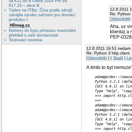
Python 3.1
za €22,50 a Office 2024 Pro za
[GCC 4.4.3
€17,15 – akce B
12.8.2011 1
Type "help
Týden na ITBiz: Čína podle zdrojů
Re: Python 3
>>> import
zahájila výrobu zařízení pro domácí
Traceback 
Odpovědět
produkci v
  File "< 
HDmag.cz
Aha, uz vi
  File "ht
Kamery do bytu přinesou maximální
klienta) a
    import
přehled o vaší domácnosti
ImportErro
PEP-0328 
Testovací novinka
12.8.2011 16:51 nedam
Re: Python 3 http.client
Odpovědět
| |
Sbalit
|
Li
A timto to byt nemuze?
adam@pcdes:~/smaza
Python 3.2.1 (defa
[GCC 4.6.1] on lin
Type "help", "copy
>>> import http.cl
>>>
adam@pcdes:~/smaza
adam@pcdes:~/smaza
Python 3.2.1 (defa
[GCC 4.6.1] on lin
Type "help", "copy
>>> import http.cl