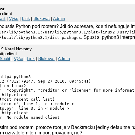
 wr
.client
alit
|
Výše
|
Link
|
Blokovat
|
Admin
poustis Python pod rootem? Jdi do adresare, kde ti nefunguje i
usr/lib/python3.1:/usr/lib/python3.1/plat-linux2:/usr/li
. Spust si python3 interp
/local/lib/python3.1/dist-packages
19 Karel Novotny
ttp.client
Sbalit
|
Výše
|
Link
|
Blokovat
|
Admin
http# python3

.2 (r312:79147, Sep 27 2010, 09:45:41) 

] on linux2

", "copyright", "credits" or "license" for more informati
 http.client

(most recent call last):

stdin >", line 1, in < module >

tp.py", line 3, in < module >

 http.client

r: No module named client

http# export PYTHONPATH=:/usr/lib/python3.1:/usr/lib/pyt
tim pod rootem, protoze root je v Backtracku jediny defaultne 
http# python3

kym uzivatelem ten import provadim, ne?