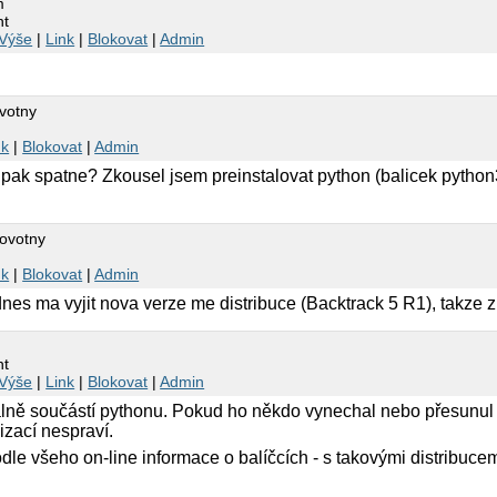
m
nt
Výše
|
Link
|
Blokovat
|
Admin
votny
nk
|
Blokovat
|
Admin
 pak spatne? Zkousel jsem preinstalovat python (balicek python3
Novotny
nk
|
Blokovat
|
Admin
nes ma vyjit nova verze me distribuce (Backtrack 5 R1), takze
nt
Výše
|
Link
|
Blokovat
|
Admin
lně součástí pythonu. Pokud ho někdo vynechal nebo přesunul d
izací nespraví.
e všeho on-line informace o balíčcích - s takovými distribucemi j