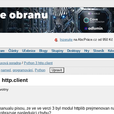
Inzerujte
na AbcPráce.cz od 950 Kč
are
Články
Učebnice
Blogy
Skupiny
Desktopy
Hry
Slovník
Kdo
uxová poradna
/
Python 3 http.client
,
named
,
programování
,
Python
Upravit
http.client
votny
anualu pisou, ze ve ve verzi 3 byl modul httplib prejmenovan na 
zobrazuje nasledujici chybu?