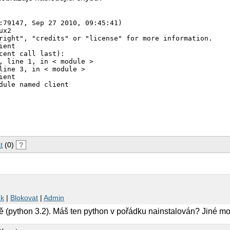
:79147, Sep 27 2010, 09:45:41) 

x2

right", "credits" or "license" for more information.

ent

cent call last):

, line 1, in < module >

line 3, in < module >

ent

t
(0)
?
nk
|
Blokovat
|
Admin
ě (python 3.2). Máš ten python v pořádku nainstalován? Jiné m