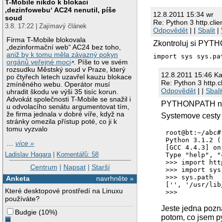
T-Mobile nikdo k blokaci
Python 3.1.2 (r312
‚dezinfowebu‘ AC24 nenutil, píše
[GCC 4.4.3] on linu
12.8.2011 15:34 wr
soud
Type "help", "copy
Re: Python 3 http.clie
>>> import http.cli
3.8. 17:22 | Zajímavý článek
Odpovědět
| |
Sbalit
|
Firma T-Mobile blokovala
Zkontroluj si PYTHO
„dezinformační web“ AC24 bez toho,
aniž by k tomu měla závazný pokyn
import sys sys.pa
orgánů veřejné moci
. Píše to ve svém
rozsudku Městský soud v Praze, který
12.8.2011 15:46 Ka
po čtyřech letech uzavřel kauzu blokace
Re: Python 3 http.cl
zmíněného webu. Operátor musí
Odpovědět
| |
Sbali
uhradit škodu ve výši 35 tisíc korun.
Advokát společnosti T-Mobile se snažil i
PYTHONPATH nem
u odvolacího senátu argumentovat tím,
že firma jednala v dobré víře, když na
Systemove cesty 
stránky omezila přístup poté, co ji k
tomu vyzvalo
root@bt:~/abc#
Python 3.1.2 (
…
více »
[GCC 4.4.3] on
Ladislav Hagara
|
Komentářů: 58
Type "help", "
>>> import htt
Centrum
|
Napsat
|
Starší
>>> import sys

>>> sys.path

Anketa
navrhněte »
['', '/usr/lib
Které desktopové prostředí na Linuxu
používáte?
Jeste jedna pozna
Budgie
(
10%
)
potom, co jsem py