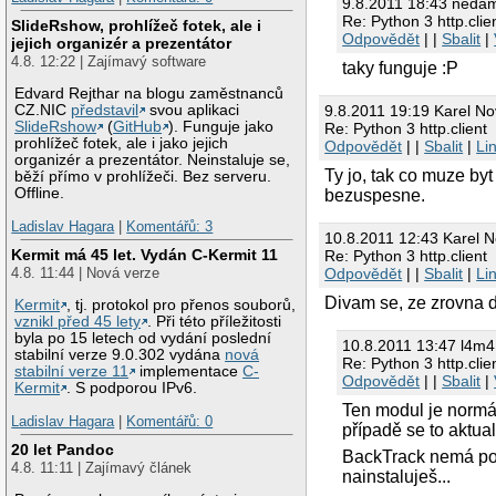
9.8.2011 18:43 neda
Re: Python 3 http.clie
SlideRshow, prohlížeč fotek, ale i
Odpovědět
| |
Sbalit
|
jejich organizér a prezentátor
4.8. 12:22 | Zajímavý software
taky funguje :P
Edvard Rejthar na blogu zaměstnanců
9.8.2011 19:19 Karel No
CZ.NIC
představil
svou aplikaci
SlideRshow
(
GitHub
). Funguje jako
Re: Python 3 http.client
prohlížeč fotek, ale i jako jejich
Odpovědět
| |
Sbalit
|
Li
organizér a prezentátor. Neinstaluje se,
Ty jo, tak co muze byt
běží přímo v prohlížeči. Bez serveru.
Offline.
bezuspesne.
Ladislav Hagara
|
Komentářů: 3
10.8.2011 12:43 Karel 
Kermit má 45 let. Vydán C-Kermit 11
Re: Python 3 http.client
Odpovědět
| |
Sbalit
|
Li
4.8. 11:44 | Nová verze
Divam se, ze zrovna d
Kermit
, tj. protokol pro přenos souborů,
vznikl před 45 lety
. Při této příležitosti
byla po 15 letech od vydání poslední
10.8.2011 13:47 l4m4
stabilní verze 9.0.302 vydána
nová
Re: Python 3 http.clie
stabilní verze 11
implementace
C-
Odpovědět
| |
Sbalit
|
Kermit
. S podporou IPv6.
Ten modul je normá
Ladislav Hagara
|
Komentářů: 0
případě se to aktual
20 let Pandoc
BackTrack nemá podl
4.8. 11:11 | Zajímavý článek
nainstaluješ...