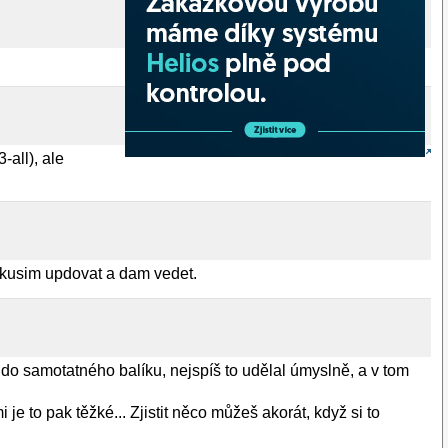
-all), ale
 zkusim updovat a dam vedet.
o samotatného balíku, nejspíš to udělal úmyslně, a v tom
e to pak těžké... Zjistit něco můžeš akorát, když si to