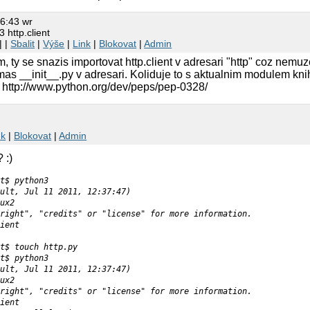
.2 (r312:79147, Sep 27 2010, 09:45:41) 

] on linux2

6:43 wr
", "copyright", "credits" or "license" for more informati
 http.client
 http.client

(most recent call last):

| |
Sbalit
|
Výše
|
Link
|
Blokovat
|
Admin
stdin >", line 1, in < module >

m, ty se snazis importovat http.client v adresari "http" coz nemu
tp.py", line 3, in < module >

 mas __init__.py v adresari. Koliduje to s aktualnim modulem knih
 http.client

r: No module named client

http://www.python.org/dev/peps/pep-0328/
nk
|
Blokovat
|
Admin
 :)
t$ python3
ult, Jul 11 2011, 12:37:47)
ux2
right", "credits" or "license" for more information.
ient
t$ touch http.py
t$ python3
ult, Jul 11 2011, 12:37:47)
ux2
right", "credits" or "license" for more information.
ient