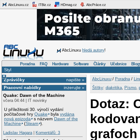
AbcLinuxu.cz
ITBiz.cz
HDmag.cz
AbcPráce.cz
AbcLinuxu
hledá autory
!
Poradna
FAQ
Hardware
Software
Články
Učebnice
Blog
Styl
×
AbcLinuxu
:/
Poradna
/
Lin
Zprávičky
napište »
Pracovní nabídky
inzerujte »
Štítky
:
diakritika
,
Písmo
,
Quake: Dawn of the Machine
Dotaz: 
včera 04:44 | IT novinky
U příležitosti 30. výročí vydání
kodovan
počítačové hry
Quake
byla
vydána
nová epizoda
s názvem
Dawn of the
Machine
(
Steam
).
grafoch
Ladislav Hagara
|
Komentářů: 3