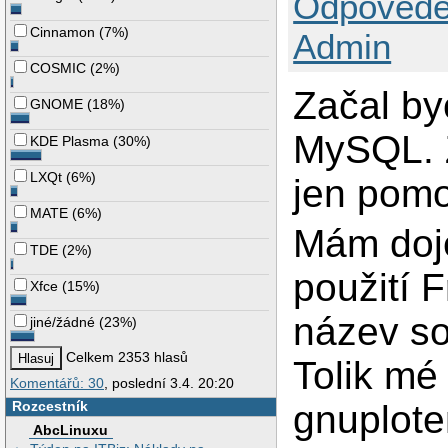
Odpovědě
Cinnamon
(
7%
)
Admin
COSMIC
(
2%
)
Začal b
GNOME
(
18%
)
MySQL. 
KDE Plasma
(
30%
)
LXQt
(
6%
)
jen pomo
MATE
(
6%
)
Mám doj
TDE
(
2%
)
použití 
Xfce
(
15%
)
název s
jiné/žádné
(
23%
)
Celkem 2353 hlasů
Tolik mé
Komentářů: 30
, poslední 3.4. 20:20
Rozcestník
gnuplot
AbcLinuxu