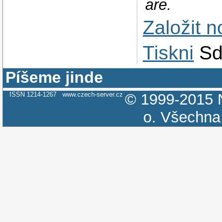
are.
Založit 
Tiskni
Sd
Píšeme jinde
ISSN 1214-1267
www.czech-server.cz
© 1999-2015
o.
Všechna 