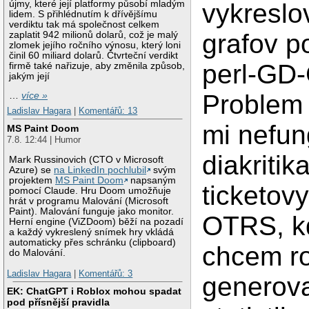
újmy, které její platformy působí mladým
vykreslo
lidem. S přihlédnutím k dřívějšímu
verdiktu tak má společnost celkem
grafov 
zaplatit 942 milionů dolarů, což je malý
zlomek jejího ročního výnosu, který loni
činil 60 miliard dolarů. Čtvrteční verdikt
perl-GD-
firmě také nařizuje, aby změnila způsob,
jakým její
Problem 
…
více »
Ladislav Hagara
|
Komentářů: 13
mi nefun
MS Paint Doom
7.8. 12:44 | Humor
diakriti
Mark Russinovich (CTO v Microsoft
Azure) se
na LinkedIn pochlubil
svým
projektem
MS Paint Doom
napsaným
ticketov
pomocí Claude. Hru Doom umožňuje
hrát v programu Malování (Microsoft
Paint). Malování funguje jako monitor.
OTRS, k
Herní engine (ViZDoom) běží na pozadí
a každý vykreslený snímek hry vkládá
automaticky přes schránku (clipboard)
chcem ro
do Malování.
Ladislav Hagara
|
Komentářů: 3
generov
EK: ChatGPT i Roblox mohou spadat
pod přísnější pravidla