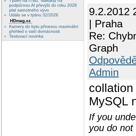
Týden na ITBiz: Náklady na
podpůrnou AI převýší do roku 2028
9.2.2012 
plat samotného vývo
Událo se v týdnu 32/2026
| Praha
HDmag.cz
Kamery do bytu přinesou maximální
přehled o vaší domácnosti
Re: Chybn
Testovací novinka
Graph
Odpovědě
Admin
collation
MySQL na
If you unde
you do not 