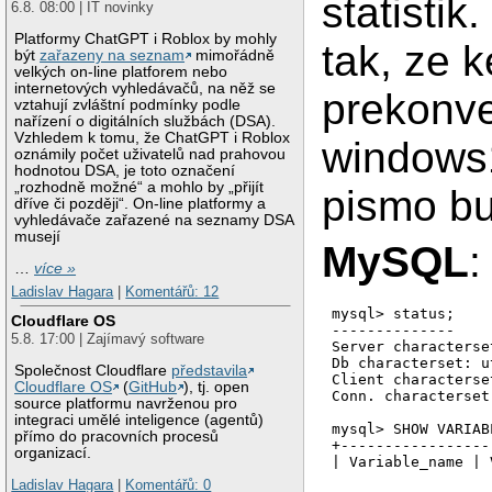
statistik
6.8. 08:00 | IT novinky
Platformy ChatGPT i Roblox by mohly
tak, ze 
být
zařazeny na seznam
mimořádně
velkých on-line platforem nebo
internetových vyhledávačů, na něž se
prekonve
vztahují zvláštní podmínky podle
nařízení o digitálních službách (DSA).
Vzhledem k tomu, že ChatGPT i Roblox
windows1
oznámily počet uživatelů nad prahovou
hodnotou DSA, je toto označení
„rozhodně možné“ a mohlo by „přijít
pismo bu
dříve či později“. On-line platformy a
vyhledávače zařazené na seznamy DSA
musejí
MySQL
:
…
více »
Ladislav Hagara
|
Komentářů: 12
mysql> status;

Cloudflare OS
--------------

5.8. 17:00 | Zajímavý software
Server characterse
Db characterset: ut
Společnost Cloudflare
představila
Client characterse
Cloudflare OS
(
GitHub
), tj. open
Conn. characterset
source platformu navrženou pro
integraci umělé inteligence (agentů)
mysql> SHOW VARIAB
přímo do pracovních procesů
+-----------------
organizací.
| Variable_name | 
+-----------------
Ladislav Hagara
|
Komentářů: 0