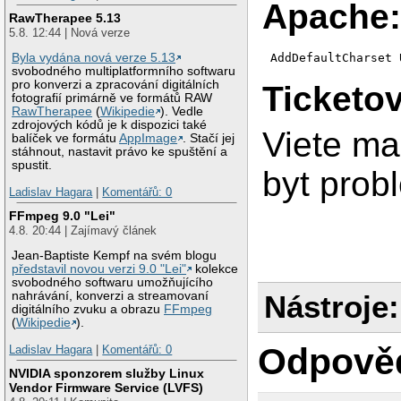
| character_set_cl
Apache
| character_set_co
RawTherapee 5.13
| character_set_da
5.8. 12:44 | Nová verze
| character_set_fi
| character_set_re
AddDefaultCharset 
Byla vydána nová verze 5.13
| character_set_se
svobodného multiplatformního softwaru
| character_set_sy
pro konverzi a zpracování digitálních
Ticketo
fotografií primárně ve formátů RAW
RawTherapee
(
Wikipedie
). Vedle
zdrojových kódů je k dispozici také
Viete ma
balíček ve formátu
AppImage
. Stačí jej
stáhnout, nastavit právo ke spuštění a
spustit.
byt prob
Ladislav Hagara
|
Komentářů: 0
FFmpeg 9.0 "Lei"
4.8. 20:44 | Zajímavý článek
Jean-Baptiste Kempf na svém blogu
představil novou verzi 9.0 "Lei"
kolekce
svobodného softwaru umožňujícího
nahrávání, konverzi a streamovaní
Nástroje:
digitálního zvuku a obrazu
FFmpeg
(
Wikipedie
).
Odpově
Ladislav Hagara
|
Komentářů: 0
NVIDIA sponzorem služby Linux
Vendor Firmware Service (LVFS)