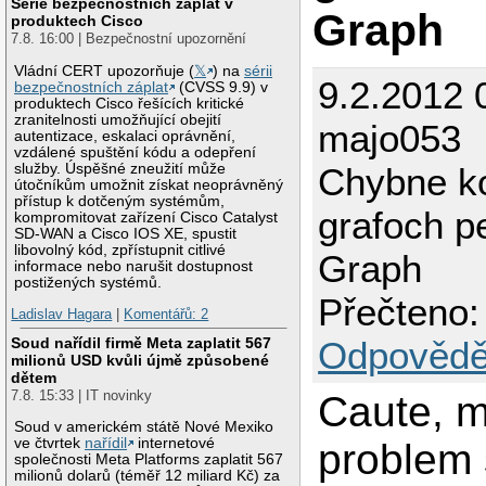
Série bezpečnostních záplat v
Graph
produktech Cisco
7.8. 16:00 | Bezpečnostní upozornění
Vládní CERT upozorňuje (
𝕏
) na
sérii
9.2.2012 
bezpečnostních záplat
(CVSS 9.9) v
produktech Cisco řešících kritické
zranitelnosti umožňující obejití
majo053
autentizace, eskalaci oprávnění,
vzdálené spuštění kódu a odepření
služby. Úspěšné zneužití může
Chybne k
útočníkům umožnit získat neoprávněný
přístup k dotčeným systémům,
grafoch p
kompromitovat zařízení Cisco Catalyst
SD-WAN a Cisco IOS XE, spustit
libovolný kód, zpřístupnit citlivé
Graph
informace nebo narušit dostupnost
postižených systémů.
Přečteno:
Ladislav Hagara
|
Komentářů: 2
Soud nařídil firmě Meta zaplatit 567
Odpovědě
milionů USD kvůli újmě způsobené
dětem
7.8. 15:33 | IT novinky
Caute, 
Soud v americkém státě Nové Mexiko
ve čtvrtek
nařídil
internetové
problem 
společnosti Meta Platforms zaplatit 567
milionů dolarů (téměř 12 miliard Kč) za