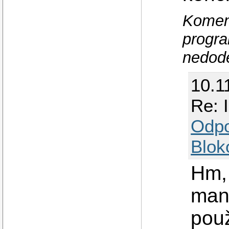
Koment
progra
nedodě
10.1
Re: 
Odp
Blok
Hm, 
man
použ