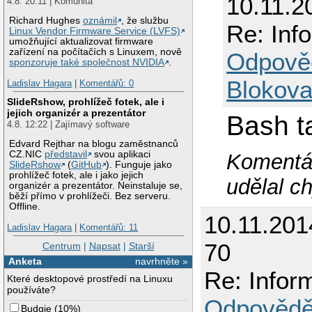
10.11.2
4.8. 20:11 | Komunita
Richard Hughes
oznámil
, že službu
Re: Inf
Linux Vendor Firmware Service (LVFS)
umožňující aktualizovat firmware
zařízení na počítačích s Linuxem, nově
Odpově
sponzoruje také společnost NVIDIA
.
Blokova
Ladislav Hagara
|
Komentářů: 0
SlideRshow, prohlížeč fotek, ale i
jejich organizér a prezentátor
Bash t
4.8. 12:22 | Zajímavý software
Edvard Rejthar na blogu zaměstnanců
CZ.NIC
představil
svou aplikaci
Komentář
SlideRshow
(
GitHub
). Funguje jako
prohlížeč fotek, ale i jako jejich
udělal c
organizér a prezentátor. Neinstaluje se,
běží přímo v prohlížeči. Bez serveru.
Offline.
10.11.201
Ladislav Hagara
|
Komentářů: 11
70
Centrum
|
Napsat
|
Starší
Anketa
navrhněte »
Re: Info
Které desktopové prostředí na Linuxu
používáte?
Odpovědě
Budgie
(
10%
)