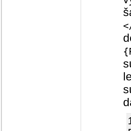
š
<
d
{
s
l
s
d