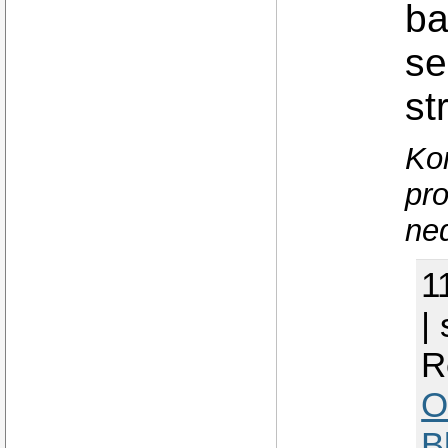
ba
se
st
Ko
pr
ned
1
|
R
O
B