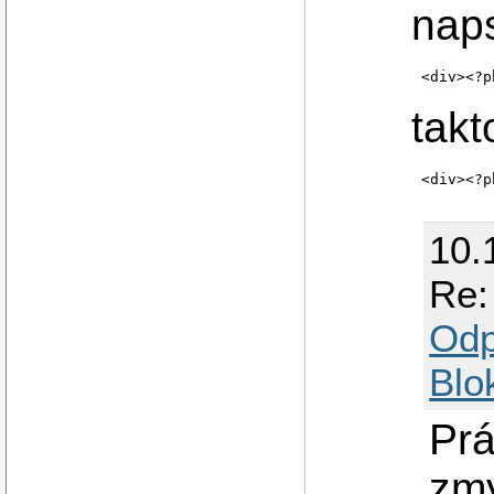
naps
<div><?p
tak
<div><?p
10.
Re:
Odp
Blo
Prá
zmy