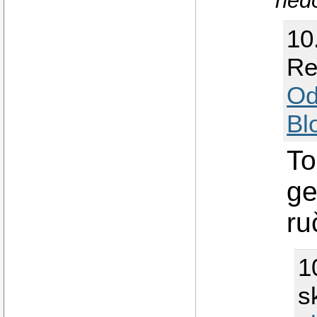
nedo
10
Re
Od
Bl
To
ge
ru
1
s