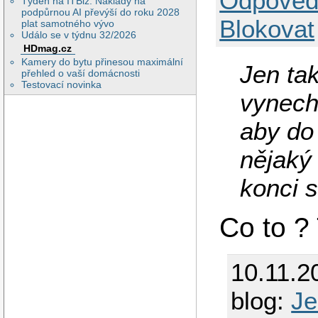
Odpověd
Týden na ITBiz: Náklady na
podpůrnou AI převýší do roku 2028
Blokovat
plat samotného vývo
Událo se v týdnu 32/2026
HDmag.cz
Kamery do bytu přinesou maximální
Jen ta
přehled o vaší domácnosti
Testovací novinka
vynech
aby do
nějaký
konci 
Co to ?
10.11.2
blog:
Je