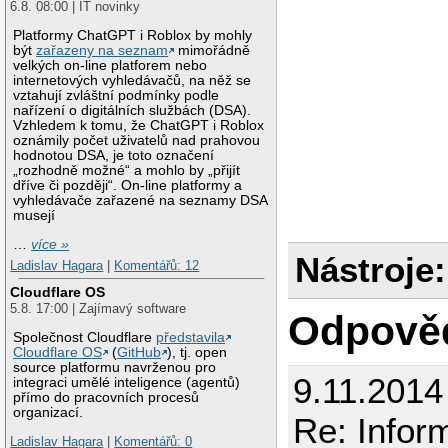
6.8. 08:00 | IT novinky
Platformy ChatGPT i Roblox by mohly
být
zařazeny na seznam
mimořádně
velkých on-line platforem nebo
internetových vyhledávačů, na něž se
vztahují zvláštní podmínky podle
nařízení o digitálních službách (DSA).
Vzhledem k tomu, že ChatGPT i Roblox
oznámily počet uživatelů nad prahovou
hodnotou DSA, je toto označení
„rozhodně možné“ a mohlo by „přijít
dříve či později“. On-line platformy a
vyhledávače zařazené na seznamy DSA
musejí
…
více »
Nástroje:
Ladislav Hagara
|
Komentářů: 12
Cloudflare OS
5.8. 17:00 | Zajímavý software
Odpově
Společnost Cloudflare
představila
Cloudflare OS
(
GitHub
), tj. open
source platformu navrženou pro
9.11.2014
integraci umělé inteligence (agentů)
přímo do pracovních procesů
organizací.
Re: Info
Ladislav Hagara
|
Komentářů: 0