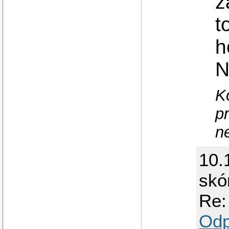
z
t
h
N
K
p
n
10.
skó
Re:
Odp