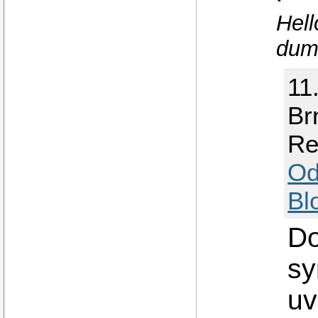
Hell
dum
11
Br
Re
Od
Bl
Do
sy
uv