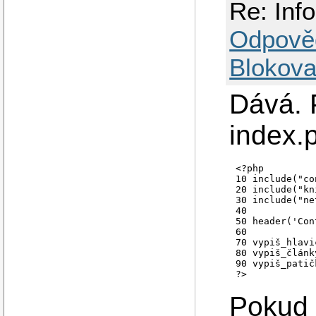
Re: Inf
Odpově
Blokova
Dává. 
index.p
<?php

10 include("co
20 include("kn
30 include("ne
40 

50 header('Con
60 

70 vypiš_hlavi
80 vypiš_články
90 vypiš_patič
Pokud 