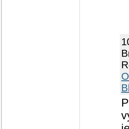
1
B
R
O
B
P
v
j