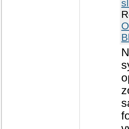
s
R
O
B
N
s
o
z
s
f
v