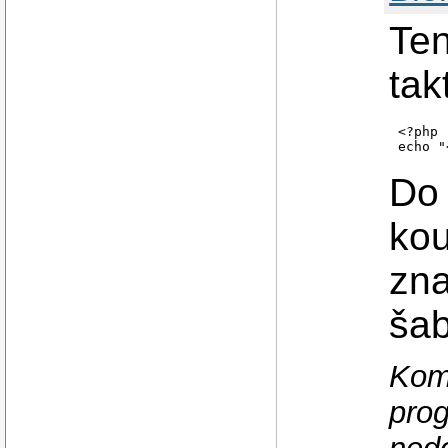
Ten
tak
<?php

Do
ko
zna
šab
Kom
pro