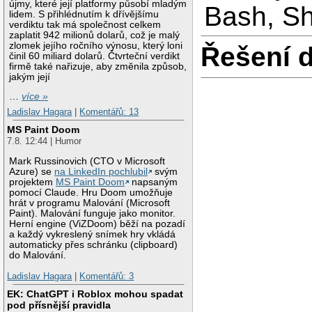
újmy, které její platformy působí mladým
Bash, Sh
lidem. S přihlédnutím k dřívějšímu
verdiktu tak má společnost celkem
zaplatit 942 milionů dolarů, což je malý
zlomek jejího ročního výnosu, který loni
Řešení 
činil 60 miliard dolarů. Čtvrteční verdikt
firmě také nařizuje, aby změnila způsob,
jakým její
…
více »
Ladislav Hagara
|
Komentářů: 13
MS Paint Doom
7.8. 12:44 | Humor
Mark Russinovich (CTO v Microsoft
Azure) se
na LinkedIn pochlubil
svým
projektem
MS Paint Doom
napsaným
pomocí Claude. Hru Doom umožňuje
hrát v programu Malování (Microsoft
Paint). Malování funguje jako monitor.
Herní engine (ViZDoom) běží na pozadí
a každý vykreslený snímek hry vkládá
automaticky přes schránku (clipboard)
do Malování.
Ladislav Hagara
|
Komentářů: 3
EK: ChatGPT i Roblox mohou spadat
pod přísnější pravidla