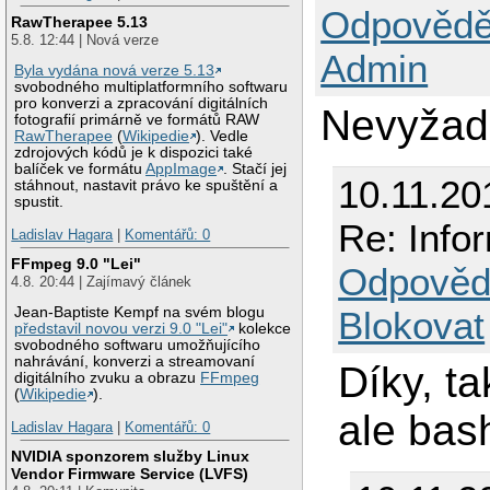
Odpovědě
RawTherapee 5.13
5.8. 12:44 | Nová verze
Admin
Byla vydána nová verze 5.13
svobodného multiplatformního softwaru
pro konverzi a zpracování digitálních
Nevyžadu
fotografií primárně ve formátů RAW
RawTherapee
(
Wikipedie
). Vedle
zdrojových kódů je k dispozici také
balíček ve formátu
AppImage
. Stačí jej
10.11.20
stáhnout, nastavit právo ke spuštění a
spustit.
Re: Info
Ladislav Hagara
|
Komentářů: 0
FFmpeg 9.0 "Lei"
Odpověd
4.8. 20:44 | Zajímavý článek
Blokovat
Jean-Baptiste Kempf na svém blogu
představil novou verzi 9.0 "Lei"
kolekce
svobodného softwaru umožňujícího
nahrávání, konverzi a streamovaní
Díky, t
digitálního zvuku a obrazu
FFmpeg
(
Wikipedie
).
ale bas
Ladislav Hagara
|
Komentářů: 0
NVIDIA sponzorem služby Linux
Vendor Firmware Service (LVFS)