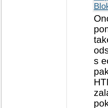
Blo
Ono
pom
tak
ods
s e
pak
HT
zal
pok