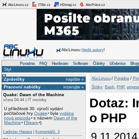
AbcLinuxu.cz
ITBiz.cz
HDmag.cz
AbcPráce.cz
AbcLinuxu
hledá autory
!
Poradna
FAQ
Hardware
Software
Články
Učebnice
Blog
Styl
×
AbcLinuxu
:/
Poradna
/
Pro
Zprávičky
napište »
Pracovní nabídky
inzerujte »
Štítky
:
Bash
,
PHP
,
progr
Quake: Dawn of the Machine
Dotaz: 
včera 04:44 | IT novinky
U příležitosti 30. výročí vydání
o PHP
počítačové hry
Quake
byla
vydána
nová epizoda
s názvem
Dawn of the
Machine
(
Steam
).
Ladislav Hagara
|
Komentářů: 3
9.11.201