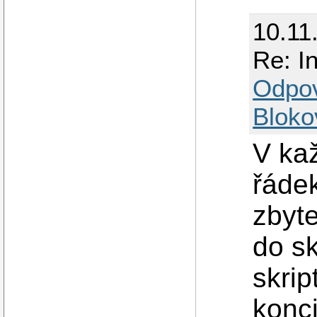
10.11
Re: I
Odpo
Bloko
V ka
řádek
zbyte
do sk
skri
konci