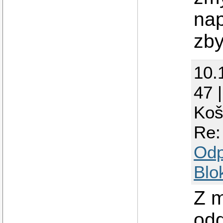
nap
zby
10.
47 
Koš
Re:
Odp
Blo
Z m
odd