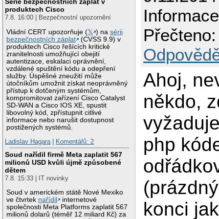
Série bezpečnostních záplat v
produktech Cisco
Informac
7.8. 16:00 | Bezpečnostní upozornění
Přečteno:
Vládní CERT upozorňuje (
𝕏
) na
sérii
bezpečnostních záplat
(CVSS 9.9) v
produktech Cisco řešících kritické
Odpovědě
zranitelnosti umožňující obejití
autentizace, eskalaci oprávnění,
vzdálené spuštění kódu a odepření
Ahoj, ne
služby. Úspěšné zneužití může
útočníkům umožnit získat neoprávněný
přístup k dotčeným systémům,
někdo, 
kompromitovat zařízení Cisco Catalyst
SD-WAN a Cisco IOS XE, spustit
libovolný kód, zpřístupnit citlivé
vyžaduje
informace nebo narušit dostupnost
postižených systémů.
php kód
Ladislav Hagara
|
Komentářů: 2
Soud nařídil firmě Meta zaplatit 567
odřádkov
milionů USD kvůli újmě způsobené
dětem
7.8. 15:33 | IT novinky
(prázdný
Soud v americkém státě Nové Mexiko
ve čtvrtek
nařídil
internetové
konci ja
společnosti Meta Platforms zaplatit 567
milionů dolarů (téměř 12 miliard Kč) za