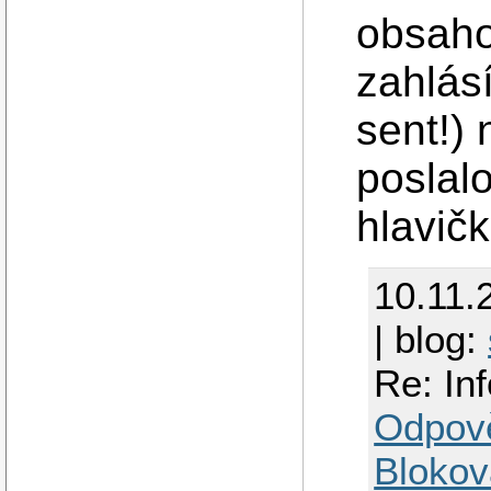
obsaho
zahlás
sent!) 
poslal
hlavič
10.11.
| blog:
Re: In
Odpov
Blokov