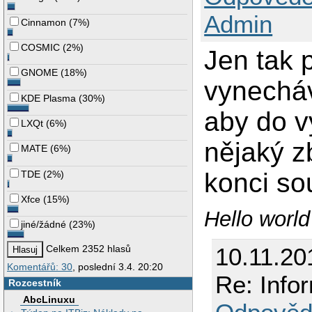
Admin
Cinnamon
(
7%
)
COSMIC
(
2%
)
Jen tak 
GNOME
(
18%
)
vynecháv
KDE Plasma
(
30%
)
aby do v
LXQt
(
6%
)
nějaký z
MATE
(
6%
)
konci so
TDE
(
2%
)
Xfce
(
15%
)
Hello worl
jiné/žádné
(
23%
)
10.11.20
Celkem 2352 hlasů
Komentářů: 30
, poslední 3.4. 20:20
Re: Info
Rozcestník
AbcLinuxu