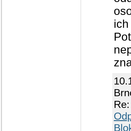
oso
ich
Pot
nep
zna
10.
Brn
Re:
Odp
Blo