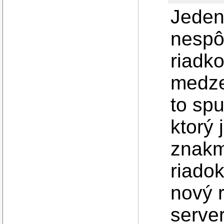
Jeden
nespô
riadko
medze
to spu
ktorý 
znakm
riadok
nový 
server