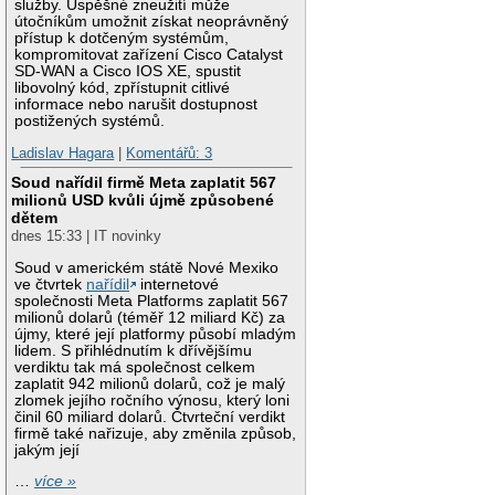
služby. Úspěšné zneužití může
útočníkům umožnit získat neoprávněný
přístup k dotčeným systémům,
kompromitovat zařízení Cisco Catalyst
SD-WAN a Cisco IOS XE, spustit
libovolný kód, zpřístupnit citlivé
informace nebo narušit dostupnost
postižených systémů.
Ladislav Hagara
|
Komentářů: 3
Soud nařídil firmě Meta zaplatit 567
milionů USD kvůli újmě způsobené
dětem
dnes 15:33 | IT novinky
Soud v americkém státě Nové Mexiko
ve čtvrtek
nařídil
internetové
společnosti Meta Platforms zaplatit 567
milionů dolarů (téměř 12 miliard Kč) za
újmy, které její platformy působí mladým
lidem. S přihlédnutím k dřívějšímu
verdiktu tak má společnost celkem
zaplatit 942 milionů dolarů, což je malý
zlomek jejího ročního výnosu, který loni
činil 60 miliard dolarů. Čtvrteční verdikt
firmě také nařizuje, aby změnila způsob,
jakým její
…
více »