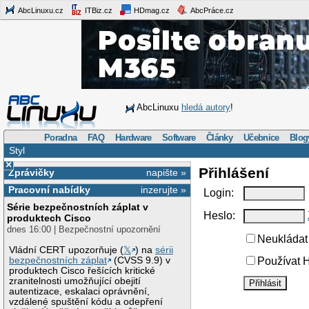
AbcLinuxu.cz
ITBiz.cz
HDmag.cz
AbcPráce.cz
AbcLinuxu
hledá autory
!
Poradna
FAQ
Hardware
Software
Články
Učebnice
Blog
Styl
×
Přihlášení
Zprávičky
napište »
Pracovní nabídky
inzerujte »
Login:
Série bezpečnostních záplat v
Heslo:
produktech Cisco
dnes 16:00 | Bezpečnostní upozornění
Neukládat 
Vládní CERT upozorňuje (
𝕏
) na
sérii
bezpečnostních záplat
(CVSS 9.9) v
Používat H
produktech Cisco řešících kritické
zranitelnosti umožňující obejití
autentizace, eskalaci oprávnění,
vzdálené spuštění kódu a odepření