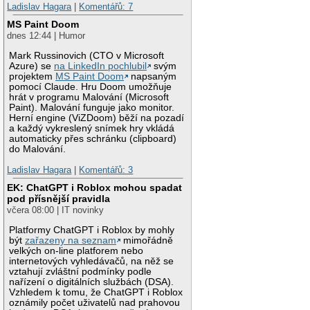
Ladislav Hagara
|
Komentářů: 7
MS Paint Doom
dnes 12:44 | Humor
Mark Russinovich (CTO v Microsoft
Azure) se
na LinkedIn pochlubil
svým
projektem
MS Paint Doom
napsaným
pomocí Claude. Hru Doom umožňuje
hrát v programu Malování (Microsoft
Paint). Malování funguje jako monitor.
Herní engine (ViZDoom) běží na pozadí
a každý vykreslený snímek hry vkládá
automaticky přes schránku (clipboard)
do Malování.
Ladislav Hagara
|
Komentářů: 3
EK: ChatGPT i Roblox mohou spadat
pod přísnější pravidla
včera 08:00 | IT novinky
Platformy ChatGPT i Roblox by mohly
být
zařazeny na seznam
mimořádně
velkých on-line platforem nebo
internetových vyhledávačů, na něž se
vztahují zvláštní podmínky podle
nařízení o digitálních službách (DSA).
Vzhledem k tomu, že ChatGPT i Roblox
oznámily počet uživatelů nad prahovou