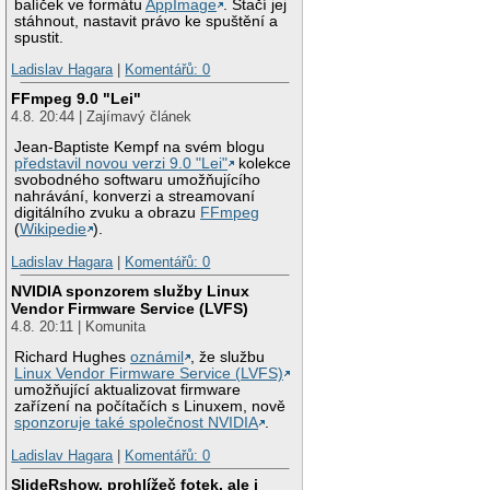
balíček ve formátu
AppImage
. Stačí jej
stáhnout, nastavit právo ke spuštění a
spustit.
Ladislav Hagara
|
Komentářů: 0
FFmpeg 9.0 "Lei"
4.8. 20:44 | Zajímavý článek
Jean-Baptiste Kempf na svém blogu
představil novou verzi 9.0 "Lei"
kolekce
svobodného softwaru umožňujícího
nahrávání, konverzi a streamovaní
digitálního zvuku a obrazu
FFmpeg
(
Wikipedie
).
Ladislav Hagara
|
Komentářů: 0
NVIDIA sponzorem služby Linux
Vendor Firmware Service (LVFS)
4.8. 20:11 | Komunita
Richard Hughes
oznámil
, že službu
Linux Vendor Firmware Service (LVFS)
umožňující aktualizovat firmware
zařízení na počítačích s Linuxem, nově
sponzoruje také společnost NVIDIA
.
Ladislav Hagara
|
Komentářů: 0
SlideRshow, prohlížeč fotek, ale i