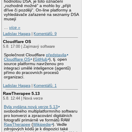
hodnotou DSA, je toto označení
„rozhodně možné“ a mohlo by „přijít
dříve či později“. On-line platformy a
vyhledávače zařazené na seznamy DSA
musejí
…
více »
Ladislav Hagara
|
Komentářů: 9
Cloudflare OS
5.8. 17:00 | Zajímavý software
Společnost Cloudflare
představila
Cloudflare OS
(
GitHub
), tj. open
source platformu navrženou pro
integraci umělé inteligence (agentů)
přímo do pracovních procesů
organizací.
Ladislav Hagara
|
Komentářů: 1
RawTherapee 5.13
5.8. 12:44 | Nová verze
Byla vydána nová verze 5.13
svobodného multiplatformního softwaru
pro konverzi a zpracování digitálních
fotografií primárně ve formátů RAW
RawTherapee
(
Wikipedie
). Vedle
zdrojových kódů je k dispozici také