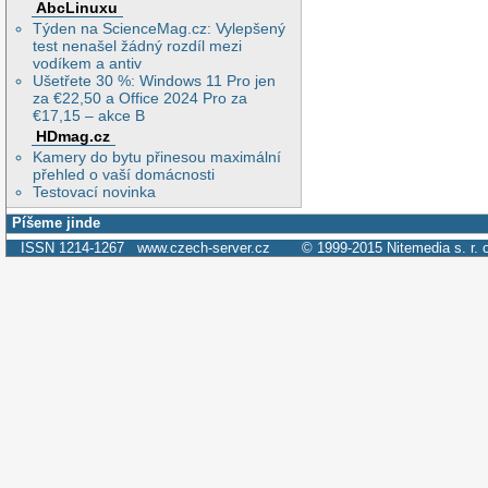
AbcLinuxu
Týden na ScienceMag.cz: Vylepšený
test nenašel žádný rozdíl mezi
vodíkem a antiv
Ušetřete 30 %: Windows 11 Pro jen
za €22,50 a Office 2024 Pro za
€17,15 – akce B
HDmag.cz
Kamery do bytu přinesou maximální
přehled o vaší domácnosti
Testovací novinka
Píšeme jinde
ISSN 1214-1267
www.czech-server.cz
© 1999-2015
Nitemedia s. r. 