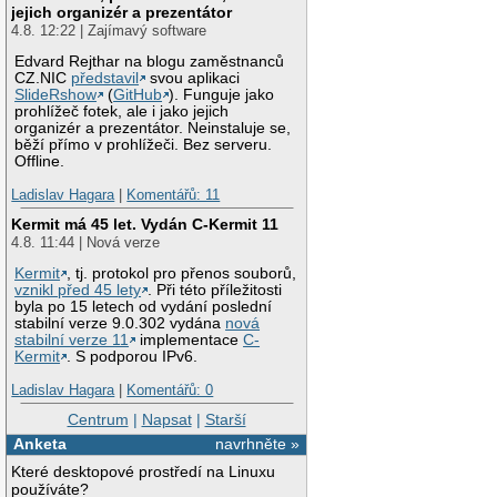
jejich organizér a prezentátor
4.8. 12:22 | Zajímavý software
Edvard Rejthar na blogu zaměstnanců
CZ.NIC
představil
svou aplikaci
SlideRshow
(
GitHub
). Funguje jako
prohlížeč fotek, ale i jako jejich
organizér a prezentátor. Neinstaluje se,
běží přímo v prohlížeči. Bez serveru.
Offline.
Ladislav Hagara
|
Komentářů: 11
Kermit má 45 let. Vydán C-Kermit 11
4.8. 11:44 | Nová verze
Kermit
, tj. protokol pro přenos souborů,
vznikl před 45 lety
. Při této příležitosti
byla po 15 letech od vydání poslední
stabilní verze 9.0.302 vydána
nová
stabilní verze 11
implementace
C-
Kermit
. S podporou IPv6.
Ladislav Hagara
|
Komentářů: 0
Centrum
|
Napsat
|
Starší
Anketa
navrhněte »
Které desktopové prostředí na Linuxu
používáte?