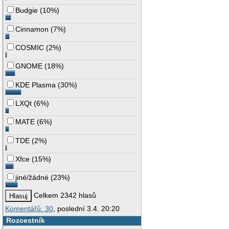
Budgie
(
10%
)
Cinnamon
(
7%
)
COSMIC
(
2%
)
GNOME
(
18%
)
KDE Plasma
(
30%
)
LXQt
(
6%
)
MATE
(
6%
)
TDE
(
2%
)
Xfce
(
15%
)
jiné/žádné
(
23%
)
Celkem 2342 hlasů
Komentářů: 30
, poslední 3.4. 20:20
Rozcestník