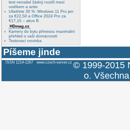
test nenašel žádný rozdíl mezi
vodíkem a antiv
Ušetřete 30 %: Windows 11 Pro jen
za €22,50 a Office 2024 Pro za
€17,15 – akce B
HDmag.cz
Kamery do bytu přinesou maximální
přehled o vaší domácnosti
Testovací novinka
Píšeme jinde
ISSN 1214-1267
www.czech-server.cz
© 1999-2015
o.
Všechna 