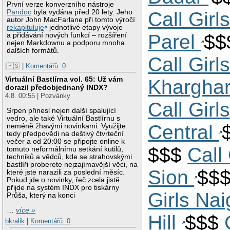
První verze konverzního nástroje
Call Girl
Pandoc
byla vydána před 20 lety. Jeho
autor John MacFarlane při tomto výročí
rekapituluje
jednotlivé etapy vývoje
Parel
$
a přidávání nových funkcí – rozšíření
nejen Markdownu a podporu mnoha
dalších formátů.
Call Gir
|🇵🇸
|
Komentářů: 0
Virtuální Bastlírna vol. 65: Už vám
Khargha
dorazil předobjednaný INDX?
4.8. 00:55 | Pozvánky
Call Girl
Srpen přinesl nejen další spalující
vedro, ale také Virtuální Bastlírnu s
Central
neméně žhavými novinkami. Využijte
tedy předpovědi na deštivý čtvrteční
večer a od 20:00 se připojte online k
$$$
Call
tomuto neformálnímu setkání kutilů,
techniků a vědců, kde se strahovskými
bastlíři proberete nejzajímavější věci, na
Sion
$$
které jste narazili za poslední měsíc.
Pokud jde o novinky, řeč zcela jistě
přijde na systém INDX pro tiskárny
Girls Na
Průša, který na konci
…
více »
Hill
$$$
bkralik
|
Komentářů: 0