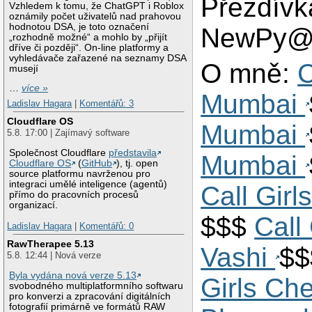
Přezdívk
Vzhledem k tomu, že ChatGPT i Roblox
oznámily počet uživatelů nad prahovou
hodnotou DSA, je toto označení
NewPy@
„rozhodně možné“ a mohlo by „přijít
dříve či později“. On-line platformy a
vyhledávače zařazené na seznamy DSA
O mně:
C
musejí
…
více »
Mumbai
Ladislav Hagara
|
Komentářů: 3
Cloudflare OS
Mumbai
5.8. 17:00 | Zajímavý software
Společnost Cloudflare
představila
Mumbai
Cloudflare OS
(
GitHub
), tj. open
source platformu navrženou pro
integraci umělé inteligence (agentů)
Call Gir
přímo do pracovních procesů
organizací.
$$$
Call
Ladislav Hagara
|
Komentářů: 0
RawTherapee 5.13
Vashi
$
5.8. 12:44 | Nová verze
Byla vydána nová verze 5.13
Girls C
svobodného multiplatformního softwaru
pro konverzi a zpracování digitálních
fotografií primárně ve formátů RAW