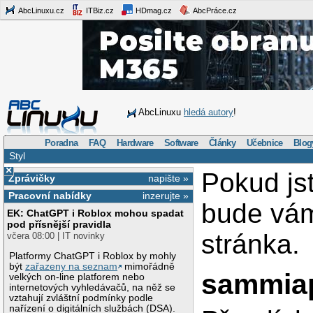
AbcLinuxu.cz
ITBiz.cz
HDmag.cz
AbcPráce.cz
AbcLinuxu
hledá autory
!
Poradna
FAQ
Hardware
Software
Články
Učebnice
Blog
Styl
×
Pokud js
Zprávičky
napište »
Pracovní nabídky
inzerujte »
bude vá
EK: ChatGPT i Roblox mohou spadat
pod přísnější pravidla
stránka.
včera 08:00 | IT novinky
Platformy ChatGPT i Roblox by mohly
být
zařazeny na seznam
mimořádně
sammia
velkých on-line platforem nebo
internetových vyhledávačů, na něž se
vztahují zvláštní podmínky podle
nařízení o digitálních službách (DSA).