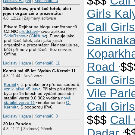
$$$
Call
Ladislav Hagara
|
Komentářů: 0
SlideRshow, prohlížeč fotek, ale i
Girls Ka
jejich organizér a prezentátor
4.8. 12:22 | Zajímavý software
Call Gir
Edvard Rejthar na blogu zaměstnanců
CZ.NIC
představil
svou aplikaci
Sakinak
SlideRshow
(
GitHub
). Funguje jako
prohlížeč fotek, ale i jako jejich
organizér a prezentátor. Neinstaluje se,
Koparkh
běží přímo v prohlížeči. Bez serveru.
Offline.
Road
$
Ladislav Hagara
|
Komentářů: 11
Kermit má 45 let. Vydán C-Kermit 11
Call Gir
4.8. 11:44 | Nová verze
Kermit
, tj. protokol pro přenos souborů,
Vile Par
vznikl před 45 lety
. Při této příležitosti
byla po 15 letech od vydání poslední
stabilní verze 9.0.302 vydána
nová
Call Girl
stabilní verze 11
implementace
C-
Kermit
. S podporou IPv6.
$$$
Call
Ladislav Hagara
|
Komentářů: 0
20 let Pandoc
Dadar
$
4.8. 11:11 | Zajímavý článek