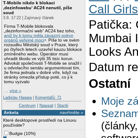
T-Mobile nikdo k blokaci
Call Gir
‚dezinfowebu‘ AC24 nenutil, píše
soud
3.8. 17:22 | Zajímavý článek
Patička: 
Firma T-Mobile blokovala
„dezinformační web“ AC24 bez toho,
Mumbai I
aniž by k tomu měla závazný pokyn
orgánů veřejné moci
. Píše to ve svém
rozsudku Městský soud v Praze, který
Looks An
po čtyřech letech uzavřel kauzu blokace
zmíněného webu. Operátor musí
uhradit škodu ve výši 35 tisíc korun.
Datum re
Advokát společnosti T-Mobile se snažil i
u odvolacího senátu argumentovat tím,
že firma jednala v dobré víře, když na
stránky omezila přístup poté, co ji k
Ostatní
tomu vyzvalo
…
více »
Moje zá
Ladislav Hagara
|
Komentářů: 71
Centrum
|
Napsat
|
Starší
Seznam 
Anketa
navrhněte »
Které desktopové prostředí na Linuxu
(články
používáte?
Budgie
(
10%
)
softwar