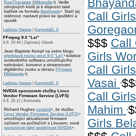
Bhayand
RawTherapee
(
Wikipedie
). Vedle
zdrojových kódů je k dispozici také
balíček ve formátu
AppImage
. Stačí jej
Call Girl
stáhnout, nastavit právo ke spuštění a
spustit.
Gorega
Ladislav Hagara
|
Komentářů: 0
FFmpeg 9.0 "Lei"
$$$
Call
4.8. 20:44 | Zajímavý článek
Jean-Baptiste Kempf na svém blogu
Girls Wor
představil novou verzi 9.0 "Lei"
kolekce
svobodného softwaru umožňujícího
nahrávání, konverzi a streamovaní
Call Girl
digitálního zvuku a obrazu
FFmpeg
(
Wikipedie
).
Vasai
$
Ladislav Hagara
|
Komentářů: 0
NVIDIA sponzorem služby Linux
Call Girl
Vendor Firmware Service (LVFS)
4.8. 20:11 | Komunita
Mahim
$
Richard Hughes
oznámil
, že službu
Linux Vendor Firmware Service (LVFS)
umožňující aktualizovat firmware
Girls Be
zařízení na počítačích s Linuxem, nově
sponzoruje také společnost NVIDIA
.