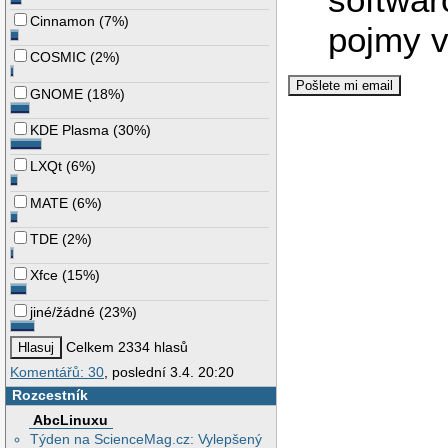
Cinnamon
(
7%
)
pojmy v
COSMIC
(
2%
)
GNOME
(
18%
)
KDE Plasma
(
30%
)
LXQt
(
6%
)
MATE
(
6%
)
TDE
(
2%
)
Xfce
(
15%
)
jiné/žádné
(
23%
)
Celkem 2334 hlasů
Komentářů: 30
, poslední 3.4. 20:20
Rozcestník
AbcLinuxu
Týden na ScienceMag.cz: Vylepšený