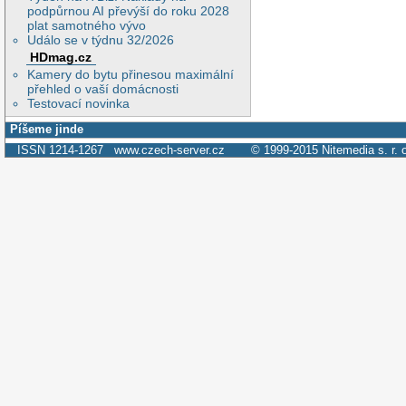
podpůrnou AI převýší do roku 2028
plat samotného vývo
Událo se v týdnu 32/2026
HDmag.cz
Kamery do bytu přinesou maximální
přehled o vaší domácnosti
Testovací novinka
Píšeme jinde
ISSN 1214-1267
www.czech-server.cz
© 1999-2015
Nitemedia s. r. 