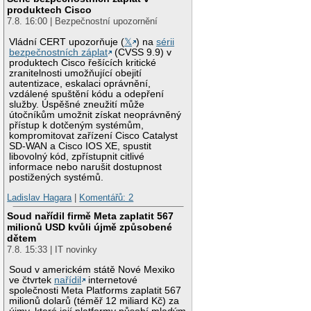
produktech Cisco
7.8. 16:00 | Bezpečnostní upozornění
Vládní CERT upozorňuje (
𝕏
) na
sérii
bezpečnostních záplat
(CVSS 9.9) v
produktech Cisco řešících kritické
zranitelnosti umožňující obejití
autentizace, eskalaci oprávnění,
vzdálené spuštění kódu a odepření
služby. Úspěšné zneužití může
útočníkům umožnit získat neoprávněný
přístup k dotčeným systémům,
kompromitovat zařízení Cisco Catalyst
SD-WAN a Cisco IOS XE, spustit
libovolný kód, zpřístupnit citlivé
informace nebo narušit dostupnost
postižených systémů.
Ladislav Hagara
|
Komentářů: 2
Soud nařídil firmě Meta zaplatit 567
milionů USD kvůli újmě způsobené
dětem
7.8. 15:33 | IT novinky
Soud v americkém státě Nové Mexiko
ve čtvrtek
nařídil
internetové
společnosti Meta Platforms zaplatit 567
milionů dolarů (téměř 12 miliard Kč) za