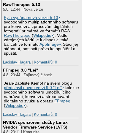
RawTherapee 5.13
5.8. 12:44 | Nová verze
Byla vydána nová verze 5.13
svobodného multiplatformního softwaru
pro konverzi a zpracování digitálních
fotografií primárně ve formátů RAW
RawTherapee
(
Wikipedie
). Vedle
zdrojových kódů je k dispozici také
balíček ve formátu
AppImage
. Stačí jej
stáhnout, nastavit právo ke spuštění a
spustit.
Ladislav Hagara
|
Komentářů: 0
FFmpeg 9.0 "Lei"
4.8. 20:44 | Zajímavý článek
Jean-Baptiste Kempf na svém blogu
představil novou verzi 9.0 "Lei"
kolekce
svobodného softwaru umožňujícího
nahrávání, konverzi a streamovaní
digitálního zvuku a obrazu
FFmpeg
(
Wikipedie
).
Ladislav Hagara
|
Komentářů: 0
NVIDIA sponzorem služby Linux
Vendor Firmware Service (LVFS)
4.8. 20:11 | Komunita