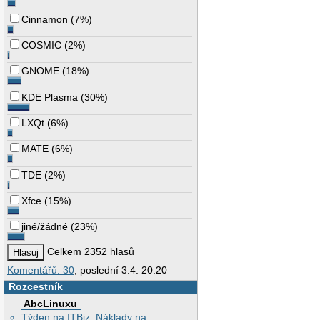
Cinnamon
(
7%
)
COSMIC
(
2%
)
GNOME
(
18%
)
KDE Plasma
(
30%
)
LXQt
(
6%
)
MATE
(
6%
)
TDE
(
2%
)
Xfce
(
15%
)
jiné/žádné
(
23%
)
Celkem 2352 hlasů
Komentářů: 30
, poslední 3.4. 20:20
Rozcestník
AbcLinuxu
Týden na ITBiz: Náklady na