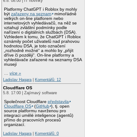
6.8. 08:00 | IT novinky
Platformy ChatGPT i Roblox by mohly
být
zařazeny na seznam
mimořádně
velkých on-line platforem nebo
internetových vyhledávačů, na něž se
vztahují zvláštní podmínky podle
nařízení o digitálních službách (DSA).
Vzhledem k tomu, že ChatGPT i Roblox
oznámily počet uživatelů nad prahovou
hodnotou DSA, je toto označení
„rozhodně možné“ a mohlo by „přijít
dříve či později“. On-line platformy a
vyhledávače zařazené na seznamy DSA
musejí
…
více »
Ladislav Hagara
|
Komentářů: 12
Cloudflare OS
5.8. 17:00 | Zajímavý software
Společnost Cloudflare
představila
Cloudflare OS
(
GitHub
), tj. open
source platformu navrženou pro
integraci umělé inteligence (agentů)
přímo do pracovních procesů
organizací.
Ladislav Hagara
|
Komentářů: 0