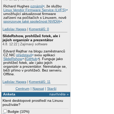
Richard Hughes
oznámil
, že službu
Linux Vendor Firmware Service (LVFS)
umožňující aktualizovat firmware
zařízení na počítačích s Linuxem, nově
sponzoruje také společnost NVIDIA
.
Ladislav Hagara
|
Komentářů: 0
SlideRshow, prohlížeč fotek, ale i
jejich organizér a prezentátor
4.8. 12:22 | Zajímavý software
Edvard Rejthar na blogu zaměstnanců
CZ.NIC
představil
svou aplikaci
SlideRshow
(
GitHub
). Funguje jako
prohlížeč fotek, ale i jako jejich
organizér a prezentátor. Neinstaluje se,
běží přímo v prohlížeči. Bez serveru.
Offline.
Ladislav Hagara
|
Komentářů: 11
Centrum
|
Napsat
|
Starší
Anketa
navrhněte »
Které desktopové prostředí na Linuxu
používáte?
Budgie
(
10%
)