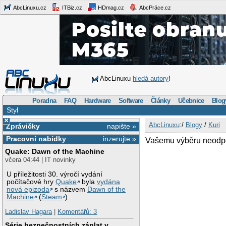
AbcLinuxu.cz
ITBiz.cz
HDmag.cz
AbcPráce.cz
AbcLinuxu
hledá autory
!
Poradna
FAQ
Hardware
Software
Články
Učebnice
Blog
Styl
×
AbcLinuxu
:/
Blogy
/
Kuri
Zprávičky
napište »
Pracovní nabídky
inzerujte »
Vašemu výběru neodpo
Quake: Dawn of the Machine
včera 04:44 | IT novinky
U příležitosti 30. výročí vydání
počítačové hry
Quake
byla
vydána
nová epizoda
s názvem
Dawn of the
Machine
(
Steam
).
Ladislav Hagara
|
Komentářů: 3
Série bezpečnostních záplat v