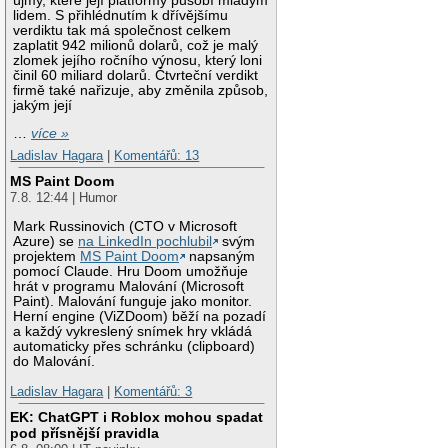
újmy, které její platformy působí mladým
lidem. S přihlédnutím k dřívějšímu
verdiktu tak má společnost celkem
zaplatit 942 milionů dolarů, což je malý
zlomek jejího ročního výnosu, který loni
činil 60 miliard dolarů. Čtvrteční verdikt
firmě také nařizuje, aby změnila způsob,
jakým její
…
více »
Ladislav Hagara
|
Komentářů: 13
MS Paint Doom
7.8. 12:44 | Humor
Mark Russinovich (CTO v Microsoft
Azure) se
na LinkedIn pochlubil
svým
projektem
MS Paint Doom
napsaným
pomocí Claude. Hru Doom umožňuje
hrát v programu Malování (Microsoft
Paint). Malování funguje jako monitor.
Herní engine (ViZDoom) běží na pozadí
a každý vykreslený snímek hry vkládá
automaticky přes schránku (clipboard)
do Malování.
Ladislav Hagara
|
Komentářů: 3
EK: ChatGPT i Roblox mohou spadat
pod přísnější pravidla