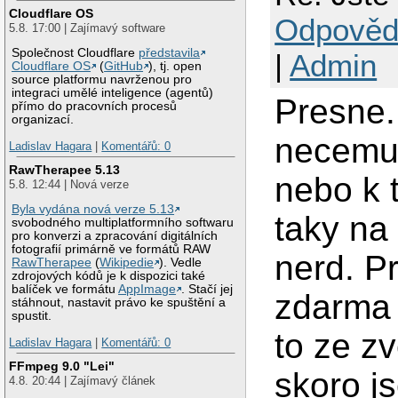
Cloudflare OS
Odpověd
5.8. 17:00 | Zajímavý software
Společnost Cloudflare
představila
|
Admin
Cloudflare OS
(
GitHub
), tj. open
source platformu navrženou pro
integraci umělé inteligence (agentů)
Presne. 
přímo do pracovních procesů
organizací.
necemu c
Ladislav Hagara
|
Komentářů: 0
RawTherapee 5.13
nebo k 
5.8. 12:44 | Nová verze
Byla vydána nová verze 5.13
taky na
svobodného multiplatformního softwaru
pro konverzi a zpracování digitálních
fotografií primárně ve formátů RAW
nerd. P
RawTherapee
(
Wikipedie
). Vedle
zdrojových kódů je k dispozici také
balíček ve formátu
AppImage
. Stačí jej
zdarma 
stáhnout, nastavit právo ke spuštění a
spustit.
to ze z
Ladislav Hagara
|
Komentářů: 0
FFmpeg 9.0 "Lei"
skoro j
4.8. 20:44 | Zajímavý článek