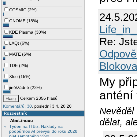
COSMIC
(
2%
)
24.5.20
GNOME
(
18%
)
Life_in
KDE Plasma
(
30%
)
Re: Jst
LXQt
(
6%
)
Odpově
MATE
(
6%
)
Blokova
TDE
(
2%
)
Xfce
(
15%
)
My při
jiné/žádné
(
23%
)
anténí 
Celkem 2356 hlasů
Komentářů: 30
, poslední 3.4. 20:20
Nevěděl z
Rozcestník
dělat, al
AbcLinuxu
Týden na ITBiz: Náklady na
podpůrnou AI převýší do roku 2028
plat samotného vývo