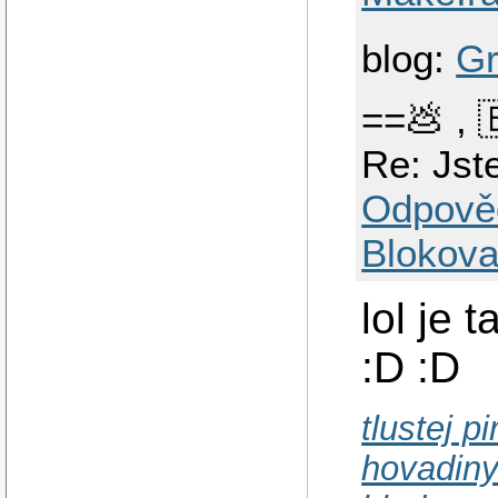
blog:
Gr
==💩 ,
Re: Jst
Odpově
Blokova
lol je
:D :D
tlustej p
hovadin