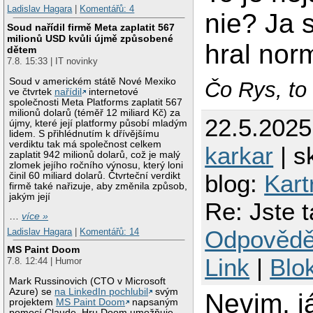
Ladislav Hagara
|
Komentářů: 4
nie? Ja
Soud nařídil firmě Meta zaplatit 567
milionů USD kvůli újmě způsobené
hral nor
dětem
7.8. 15:33 | IT novinky
Soud v americkém státě Nové Mexiko
Čo Rys, to 
ve čtvrtek
nařídil
internetové
společnosti Meta Platforms zaplatit 567
milionů dolarů (téměř 12 miliard Kč) za
22.5.2025
újmy, které její platformy působí mladým
lidem. S přihlédnutím k dřívějšímu
verdiktu tak má společnost celkem
karkar
| s
zaplatit 942 milionů dolarů, což je malý
zlomek jejího ročního výnosu, který loni
blog:
Kart
činil 60 miliard dolarů. Čtvrteční verdikt
firmě také nařizuje, aby změnila způsob,
jakým její
Re: Jste 
…
více »
Odpovědě
Ladislav Hagara
|
Komentářů: 14
MS Paint Doom
Link
|
Blo
7.8. 12:44 | Humor
Mark Russinovich (CTO v Microsoft
Azure) se
na LinkedIn pochlubil
svým
Nevim, j
projektem
MS Paint Doom
napsaným
pomocí Claude. Hru Doom umožňuje