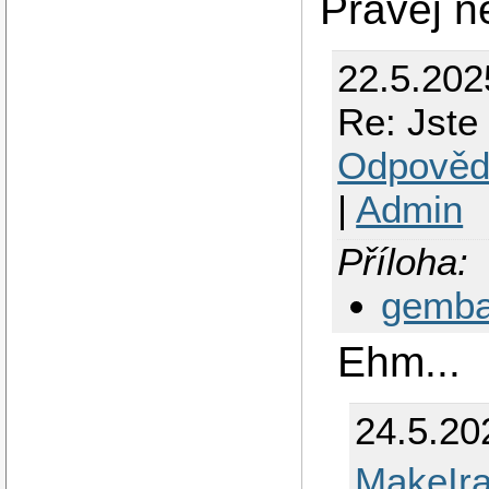
Pravej 
22.5.202
Re: Jste
Odpověd
|
Admin
Příloha:
gemba
Ehm...
24.5.20
MakeIr