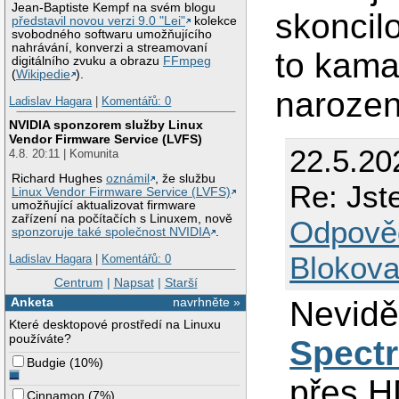
Jean-Baptiste Kempf na svém blogu
skoncil
představil novou verzi 9.0 "Lei"
kolekce
svobodného softwaru umožňujícího
nahrávání, konverzi a streamovaní
to kama
digitálního zvuku a obrazu
FFmpeg
(
Wikipedie
).
narozen
Ladislav Hagara
|
Komentářů: 0
NVIDIA sponzorem služby Linux
Vendor Firmware Service (LVFS)
22.5.20
4.8. 20:11 | Komunita
Richard Hughes
oznámil
, že službu
Re: Jst
Linux Vendor Firmware Service (LVFS)
umožňující aktualizovat firmware
zařízení na počítačích s Linuxem, nově
Odpově
sponzoruje také společnost NVIDIA
.
Blokova
Ladislav Hagara
|
Komentářů: 0
Centrum
|
Napsat
|
Starší
Neviděl
Anketa
navrhněte »
Které desktopové prostředí na Linuxu
používáte?
Spect
Budgie
(
10%
)
přes H
Cinnamon
(
7%
)