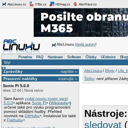
AbcLinuxu.cz
ITBiz.cz
HDmag.cz
AbcPráce.cz
AbcLinuxu
hledá autory
!
Poradna
FAQ
Hardware
Software
Články
Učebnice
Blog
Styl
×
AbcLinuxu
:/
Blogy
/
Life_
Zprávičky
napište »
Pracovní nabídky
inzerujte »
Štítky
:
není přiřazen žádn
Sonic Pi 5.0.0
dnes 12:44 | Nová verze
Sam Aaron
vydal novou major verzi
5.0.0
aplikace
Sonic Pi
(
Wikipedie
)
určené také pro výuku programování
Nástroje:
pomocí skládání hudby. Přehled
novinek na
GitHubu
. Instalovat lze také
z
Flathubu
.
sledovat