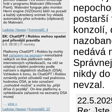
hrát v programu Malování (Microsoft
nepochop
Paint). Malování funguje jako monitor.
Herní engine (ViZDoom) běží na pozadí
a každý vykreslený snímek hry vkládá
postarší
automaticky přes schránku (clipboard)
do Malování.
konzolí, 
Ladislav Hagara
|
Komentářů: 4
EK: ChatGPT i Roblox mohou spadat
nazobane
pod přísnější pravidla
6.8. 08:00 | IT novinky
nedává m
Platformy ChatGPT i Roblox by mohly
být
zařazeny na seznam
mimořádně
velkých on-line platforem nebo
Správne
internetových vyhledávačů, na něž se
vztahují zvláštní podmínky podle
nikdy do
nařízení o digitálních službách (DSA).
Vzhledem k tomu, že ChatGPT i Roblox
oznámily počet uživatelů nad prahovou
nevzal.
hodnotou DSA, je toto označení
„rozhodně možné“ a mohlo by „přijít
dříve či později“. On-line platformy a
vyhledávače zařazené na seznamy DSA
musejí
22.5.202
…
více »
Re: Jste
Ladislav Hagara
|
Komentářů: 13