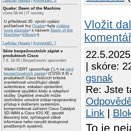
Ladislav Hagara
|
Komentářů: 0
Quake: Dawn of the Machine
včera 04:44 | IT novinky
Vložit da
U příležitosti 30. výročí vydání
počítačové hry
Quake
byla
vydána
nová epizoda
s názvem
Dawn of the
komentá
Machine
(
Steam
).
Ladislav Hagara
|
Komentářů: 7
22.5.202
Série bezpečnostních záplat v
produktech Cisco
7.8. 16:00 | Bezpečnostní upozornění
| skóre: 22
Vládní CERT upozorňuje (
𝕏
) na
sérii
bezpečnostních záplat
(CVSS 9.9) v
gsnak
produktech Cisco řešících kritické
zranitelnosti umožňující obejití
Re: Jste 
autentizace, eskalaci oprávnění,
vzdálené spuštění kódu a odepření
služby. Úspěšné zneužití může
Odpovědě
útočníkům umožnit získat neoprávněný
přístup k dotčeným systémům,
kompromitovat zařízení Cisco Catalyst
Link
|
Blo
SD-WAN a Cisco IOS XE, spustit
libovolný kód, zpřístupnit citlivé
informace nebo narušit dostupnost
To je ne
postižených systémů.