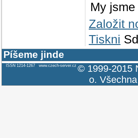
My jsme 
Založit 
Tiskni
Sd
Píšeme jinde
ISSN 1214-1267
www.czech-server.cz
© 1999-2015
o.
Všechna 