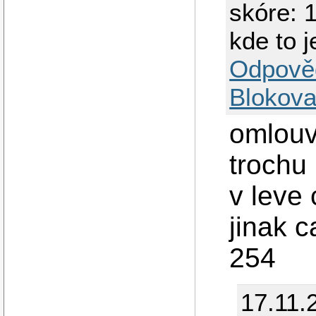
skóre: 
kde to j
Odpově
Blokova
omlouv
trochu
v leve 
jinak 
254
17.11.