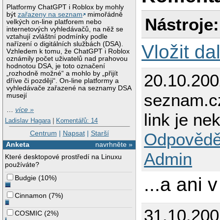
Platformy ChatGPT i Roblox by mohly
být
zařazeny na seznam
mimořádně
Nástroje:
velkých on-line platforem nebo
internetových vyhledávačů, na něž se
vztahují zvláštní podmínky podle
nařízení o digitálních službách (DSA).
Vložit da
Vzhledem k tomu, že ChatGPT i Roblox
oznámily počet uživatelů nad prahovou
hodnotou DSA, je toto označení
„rozhodně možné“ a mohlo by „přijít
20.10.200
dříve či později“. On-line platformy a
vyhledávače zařazené na seznamy DSA
seznam.c
musejí
…
více »
link je n
Ladislav Hagara
|
Komentářů: 14
Centrum
|
Napsat
|
Starší
Odpovědě
Anketa
navrhněte »
Admin
Které desktopové prostředí na Linuxu
používáte?
Budgie
(
10%
)
...a ani
Cinnamon
(
7%
)
31.10.200
COSMIC
(
2%
)