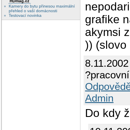
HDmag.cz
nepodaril
Kamery do bytu přinesou maximální
přehled o vaší domácnosti
grafike 
Testovací novinka
akymsi 
)) (slovo
8.11.2002
?pracovní
Odpovědě
Admin
Do kdy ž