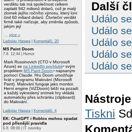
Další č
verdiktu tak má společnost celkem
zaplatit 942 milionů dolarů, což je malý
zlomek jejího ročního výnosu, který loni
Událo se
činil 60 miliard dolarů. Čtvrteční verdikt
firmě také nařizuje, aby změnila způsob,
jakým její
Událo se
…
více »
Událo se
Ladislav Hagara
|
Komentářů: 20
MS Paint Doom
Událo se
7.8. 12:44 | Humor
Mark Russinovich (CTO v Microsoft
Událo se
Azure) se
na LinkedIn pochlubil
svým
projektem
MS Paint Doom
napsaným
pomocí Claude. Hru Doom umožňuje
hrát v programu Malování (Microsoft
Paint). Malování funguje jako monitor.
Herní engine (ViZDoom) běží na pozadí
a každý vykreslený snímek hry vkládá
Nástroje
automaticky přes schránku (clipboard)
do Malování.
Tiskni
Sd
Ladislav Hagara
|
Komentářů: 4
EK: ChatGPT i Roblox mohou spadat
pod přísnější pravidla
Koment
6.8. 08:00 | IT novinky