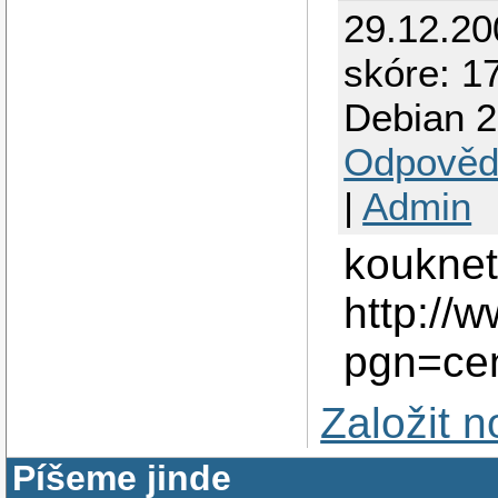
29.12.2
skóre: 1
Debian 2
Odpověd
|
Admin
kouknet
http://
pgn=ce
Založit 
Píšeme jinde