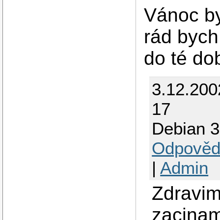
Vánoc by
rád bych
do té do
3.12.200
17
Debian 3
Odpověd
|
Admin
Zdravim
zaciname