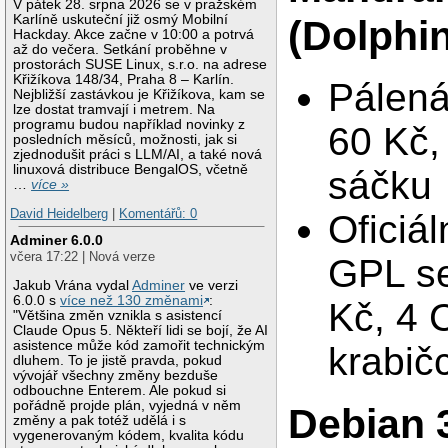
V pátek 28. srpna 2026 se v pražském
Karlíně uskuteční již osmý Mobilní
(Dolphi
Hackday. Akce začne v 10:00 a potrvá
až do večera. Setkání proběhne v
prostorách SUSE Linux, s.r.o. na adrese
Křižíkova 148/34, Praha 8 – Karlín.
Pálená
Nejbližší zastávkou je Křižíkova, kam se
lze dostat tramvají i metrem. Na
programu budou například novinky z
60 Kč,
posledních měsíců, možnosti, jak si
zjednodušit práci s LLM/AI, a také nová
linuxová distribuce BengalOS, včetně
sáčku
…
více »
David Heidelberg
|
Komentářů: 0
Oficiál
Adminer 6.0.0
včera 17:22 | Nová verze
GPL se
Jakub Vrána vydal
Adminer
ve verzi
6.0.0 s
více než 130 změnami
:
Kč, 4 
"Většina změn vznikla s asistencí
Claude Opus 5. Někteří lidi se bojí, že AI
asistence může kód zamořit technickým
krabič
dluhem. To je jistě pravda, pokud
vývojář všechny změny bezduše
odbouchne Enterem. Ale pokud si
pořádně projde plán, vyjedná v něm
Debian 
změny a pak totéž udělá i s
vygenerovaným kódem, kvalita kódu