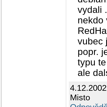
vydali
nekdo 
RedHat
vubec 
popr. j
typu te
ale dal
4.12.2002
Misto
Odpovědě