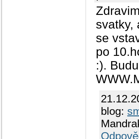
Zdravim
svatky,
se vsta
po 10.h
:). Budu
WWW.M
21.12.2
blog:
s
Mandra
Odpově