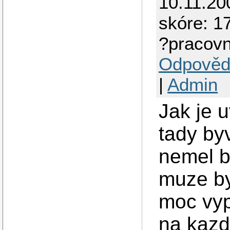
10.11.20
skóre: 1
?pracovn
Odpověd
|
Admin
Jak je 
tady by
nemel b
muze by
moc vyp
na kazd