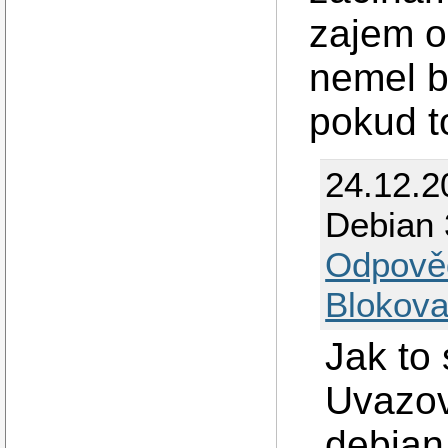
zajem o 
nemel b
pokud t
24.12.2
Debian 
Odpově
Blokova
Jak to
Uvazov
debian.