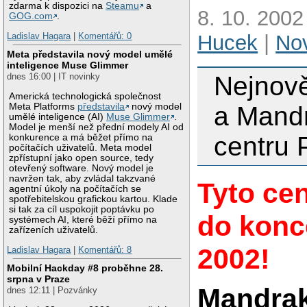
zdarma k dispozici na
Steamu
a
8. 10. 2002
GOG.com
.
Ladislav Hagara
|
Komentářů: 0
Hucek
|
No
Meta představila nový model umělé
inteligence Muse Glimmer
dnes 16:00 | IT novinky
Nejnově
Americká technologická společnost
Meta Platforms
představila
nový model
a Mand
umělé inteligence (AI)
Muse Glimmer
.
Model je menší než přední modely AI od
centru 
konkurence a má běžet přímo na
počítačích uživatelů. Meta model
zpřístupní jako open source, tedy
otevřený software. Nový model je
navržen tak, aby zvládal takzvané
Tyto cen
agentní úkoly na počítačích se
spotřebitelskou grafickou kartou. Klade
si tak za cíl uspokojit poptávku po
do konc
systémech AI, které běží přímo na
zařízeních uživatelů.
2002!
Ladislav Hagara
|
Komentářů: 8
Mobilní Hackday #8 proběhne 28.
srpna v Praze
Mandrak
dnes 12:11 | Pozvánky