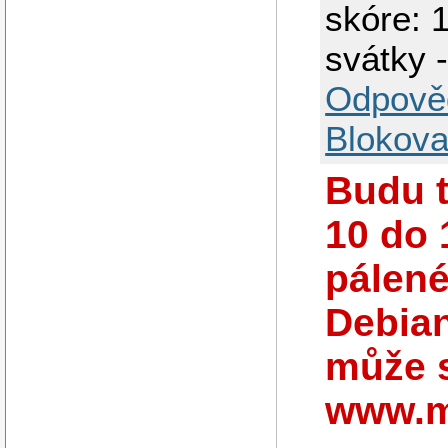
skóre: 
svátky -
Odpově
Blokova
Budu t
10 do 
pálené
Debian
může s
www.m