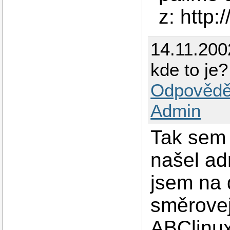
z: http:
14.11.200
kde to je?
Odpovědě
Admin
Tak sem 
našel adr
jsem na 
směrovej
ABClinux