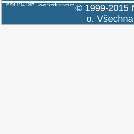
ISSN 1214-1267
www.czech-server.cz
© 1999-2015
o.
Všechna 