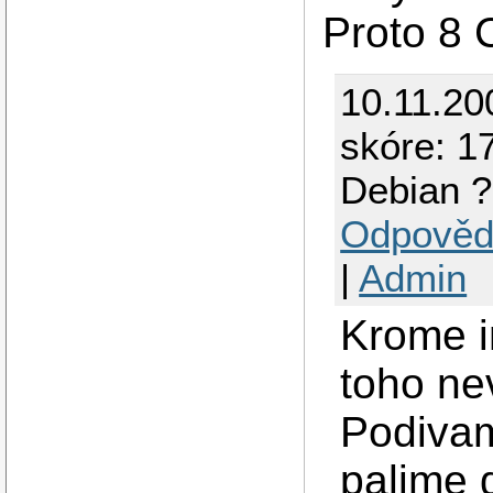
Proto 8 
10.11.20
skóre: 1
Debian ?
Odpověd
|
Admin
Krome i
toho nev
Podivam
palime d