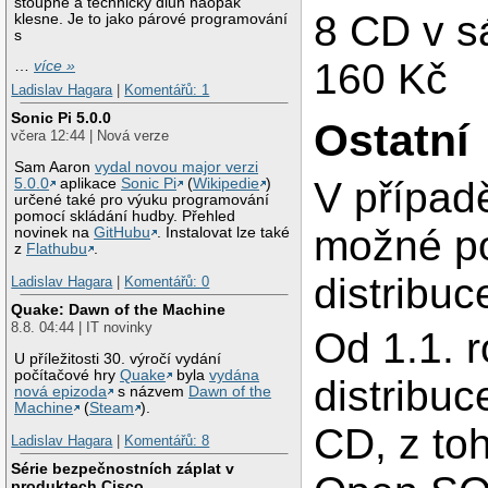
stoupne a technický dluh naopak
8 CD v s
klesne. Je to jako párové programování
s
160 Kč
…
více »
Ladislav Hagara
|
Komentářů: 1
Sonic Pi 5.0.0
Ostatní
včera 12:44 | Nová verze
Sam Aaron
vydal novou major verzi
V případ
5.0.0
aplikace
Sonic Pi
(
Wikipedie
)
určené také pro výuku programování
pomocí skládání hudby. Přehled
možné po 
novinek na
GitHubu
. Instalovat lze také
z
Flathubu
.
distribuc
Ladislav Hagara
|
Komentářů: 0
Quake: Dawn of the Machine
8.8. 04:44 | IT novinky
Od 1.1. r
U příležitosti 30. výročí vydání
počítačové hry
Quake
byla
vydána
distribu
nová epizoda
s názvem
Dawn of the
Machine
(
Steam
).
CD, z to
Ladislav Hagara
|
Komentářů: 8
Série bezpečnostních záplat v
produktech Cisco