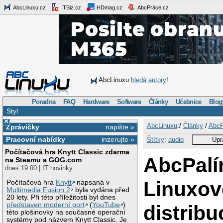
AbcLinuxu.cz
ITBiz.cz
HDmag.cz
AbcPráce.cz
AbcLinuxu
hledá autory
!
Poradna
FAQ
Hardware
Software
Články
Učebnice
Blog
Styl
×
AbcLinuxu
:/
Články
/
AbcP
Zprávičky
napište »
Pracovní nabídky
inzerujte »
Štítky
:
audio
Upr
Počítačová hra Knytt Classic zdarma
AbcPalír
na Steamu a GOG.com
dnes 19:00 | IT novinky
Linuxov
Počítačová hra
Knytt
napsaná v
Multimedia Fusion 2
byla vydána před
20 lety. Při této příležitosti byl dnes
představen moderní port
(
YouTube
)
distribu
této plošinovky na současné operační
systémy pod názvem Knytt Classic. Je