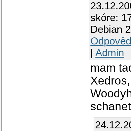
23.12.2
skóre: 1
Debian 2
Odpověd
|
Admin
mam tad
Xedros,
Woodyho
schanet
24.12.2