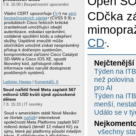
Open SOu
7.8. 16:00 | Bezpečnostní upozornění
CDčka zá
Vládní CERT upozorňuje (
𝕏
) na
sérii
bezpečnostních záplat
(CVSS 9.9) v
produktech Cisco řešících kritické
mimopraž
zranitelnosti umožňující obejití
autentizace, eskalaci oprávnění,
vzdálené spuštění kódu a odepření
CD
.
služby. Úspěšné zneužití může
útočníkům umožnit získat neoprávněný
přístup k dotčeným systémům,
kompromitovat zařízení Cisco Catalyst
SD-WAN a Cisco IOS XE, spustit
Nejčtenější
libovolný kód, zpřístupnit citlivé
informace nebo narušit dostupnost
Týden na ITBi
postižených systémů.
než polovina
Ladislav Hagara
|
Komentářů: 6
pro AI
Soud nařídil firmě Meta zaplatit 567
Týden na ITBi
milionů USD kvůli újmě způsobené
dětem
menší, nestab
7.8. 15:33 | IT novinky
Událo se v t
Soud v americkém státě Nové Mexiko
ve čtvrtek
nařídil
internetové
Nejkomento
společnosti Meta Platforms zaplatit 567
milionů dolarů (téměř 12 miliard Kč) za
všechny stat
újmy, které její platformy působí mladým
lidem. S přihlédnutím k dřívějšímu