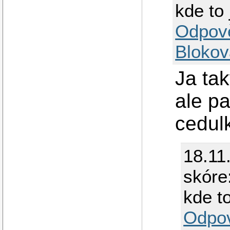
kde to 
Odpov
Blokov
Ja tak
ale p
cedulk
18.11
skóre
kde to
Odpo