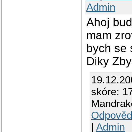
Admin
Ahoj bud
mam zrov
bych se 
Diky Zb
19.12.20
skóre: 1
Mandrak
Odpověd
|
Admin