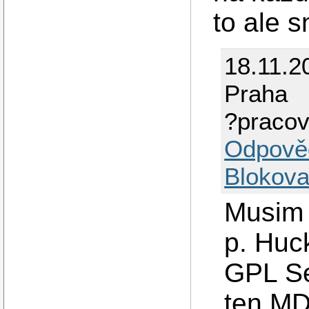
to ale s
18.11.2
Praha
?pracov
Odpově
Blokova
Musim 
p. Huck
GPL Se
ten MD