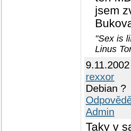
jsem z
Bukov
"Sex is l
Linus To
9.11.2002
rexxor
Debian ?
Odpovědě
Admin
Taky v s