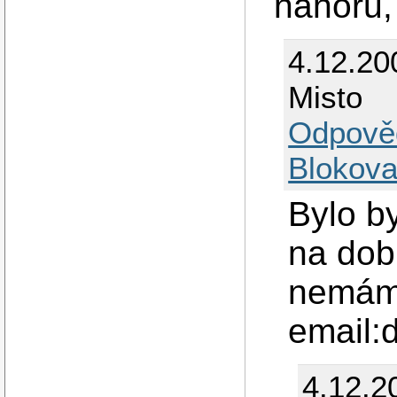
nahoru, 
4.12.20
Misto
Odpově
Blokova
Bylo b
na dob
nemám
email:
4.12.2