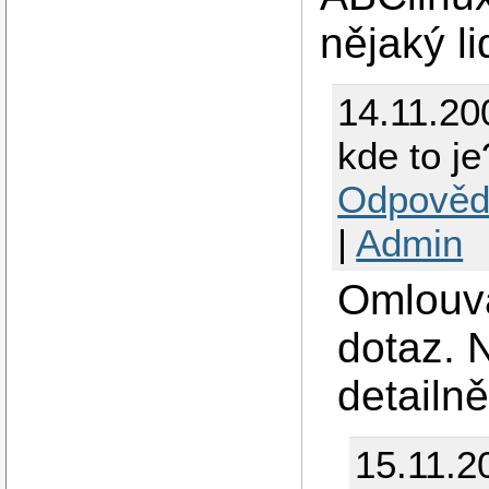
nějaký li
14.11.20
kde to je
Odpověd
|
Admin
Omlouv
dotaz. 
detailn
15.11.2