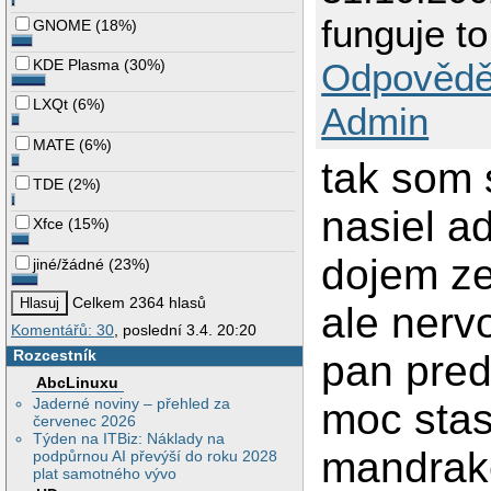
funguje to
GNOME
(
18%
)
KDE Plasma
(
30%
)
Odpovědě
LXQt
(
6%
)
Admin
MATE
(
6%
)
tak som 
TDE
(
2%
)
nasiel a
Xfce
(
15%
)
dojem ze
jiné/žádné
(
23%
)
Celkem 2364 hlasů
ale nerv
Komentářů: 30
, poslední 3.4. 20:20
Rozcestník
pan pre
AbcLinuxu
Jaderné noviny – přehled za
moc stas
červenec 2026
Týden na ITBiz: Náklady na
mandrake
podpůrnou AI převýší do roku 2028
plat samotného vývo