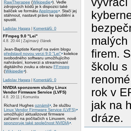
vyvrací
RawTherapee
(
Wikipedie
). Vedle
zdrojových kódů je k dispozici také
kyberne
balíček ve formátu
AppImage
. Stačí jej
stáhnout, nastavit právo ke spuštění a
spustit.
bezpečn
Ladislav Hagara
|
Komentářů: 0
FFmpeg 9.0 "Lei"
malých 
4.8. 20:44 | Zajímavý článek
Jean-Baptiste Kempf na svém blogu
firem. 
představil novou verzi 9.0 "Lei"
kolekce
svobodného softwaru umožňujícího
školu s
nahrávání, konverzi a streamovaní
digitálního zvuku a obrazu
FFmpeg
(
Wikipedie
).
renomé.
Ladislav Hagara
|
Komentářů: 0
NVIDIA sponzorem služby Linux
rok v E
Vendor Firmware Service (LVFS)
4.8. 20:11 | Komunita
jak na 
Richard Hughes
oznámil
, že službu
Linux Vendor Firmware Service (LVFS)
dráze.
umožňující aktualizovat firmware
zařízení na počítačích s Linuxem, nově
sponzoruje také společnost NVIDIA
.