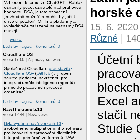
Vzhledem k tomu, že ChatGPT i Roblox
horské 
oznámily počet uživatelů nad prahovou
hodnotou DSA, je toto označení
„rozhodně možné“ a mohlo by „přijít
dříve či později“. On-line platformy a
15. 6. 2020
vyhledávače zařazené na seznamy DSA
musejí
Různé
| 14
…
více »
Ladislav Hagara
|
Komentářů: 0
Cloudflare OS
Účetní
včera 17:00 | Zajímavý software
Společnost Cloudflare
představila
pracova
Cloudflare OS
(
GitHub
), tj. open
source platformu navrženou pro
integraci umělé inteligence (agentů)
blockc
přímo do pracovních procesů
organizací.
Excel a
Ladislav Hagara
|
Komentářů: 0
RawTherapee 5.13
stačit 
včera 12:44 | Nová verze
Byla vydána nová verze 5.13
Studie 
svobodného multiplatformního softwaru
pro konverzi a zpracování digitálních
fotografií primárně ve formátů RAW