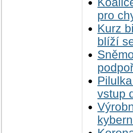
Koalic
pro ch
Kurz bi
blíží 
Sněmov
podpoř
Pilulka
vstup 
Výrobn
kybern
Korona