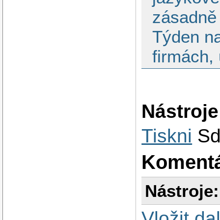
zásadně 
Týden na
firmách, 
Nástroje
Tiskni
Sd
Koment
Nástroje:
Vložit da