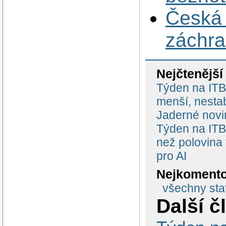
Česká 
záchra
Nejčtenější
Týden na ITBi
menší, nestab
Jaderné novi
Týden na ITBi
než polovina
pro AI
Nejkomento
všechny stat
Další č