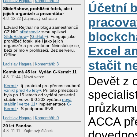
Ladislav Hagara
|
Komentářů: 0
Účetní 
SlideRshow, prohlížeč fotek, ale i
jejich organizér a prezentátor
pracova
4.8. 12:22 | Zajímavý software
Edvard Rejthar na blogu zaměstnanců
blockch
CZ.NIC
představil
svou aplikaci
SlideRshow
(
GitHub
). Funguje jako
prohlížeč fotek, ale i jako jejich
organizér a prezentátor. Neinstaluje se,
Excel a
běží přímo v prohlížeči. Bez serveru.
Offline.
stačit 
Ladislav Hagara
|
Komentářů: 3
Kermit má 45 let. Vydán C-Kermit 11
4.8. 11:44 | Nová verze
Devět z d
Kermit
, tj. protokol pro přenos souborů,
vznikl před 45 lety
. Při této příležitosti
specialis
byla po 15 letech od vydání poslední
stabilní verze 9.0.302 vydána
nová
průzkumu
stabilní verze 11
implementace
C-
Kermit
. S podporou IPv6.
ACCA pře
Ladislav Hagara
|
Komentářů: 0
20 let Pandoc
4.8. 11:11 | Zajímavý článek
dovednost