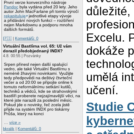
První verze konverzního nástroje
Pandoc
byla vydána před 20 lety. Jeho
důležité,
autor John MacFarlane při tomto výročí
rekapituluje
jednotlivé etapy vývoje
profesion
a přidávání nových funkcí – rozšíření
nejen Markdownu a podporu mnoha
dalších formátů.
Excelu. 
|🇵🇸
|
Komentářů: 0
Virtuální Bastlírna vol. 65: Už vám
dokáže p
dorazil předobjednaný INDX?
4.8. 00:55 | Pozvánky
technolog
Srpen přinesl nejen další spalující
vedro, ale také Virtuální Bastlírnu s
umělá in
neméně žhavými novinkami. Využijte
tedy předpovědi na deštivý čtvrteční
večer a od 20:00 se připojte online k
učení.
tomuto neformálnímu setkání kutilů,
techniků a vědců, kde se strahovskými
bastlíři proberete nejzajímavější věci, na
které jste narazili za poslední měsíc.
Studie 
Pokud jde o novinky, řeč zcela jistě
přijde na systém INDX pro tiskárny
Průša, který na konci
kyberne
…
více »
bkralik
|
Komentářů: 0