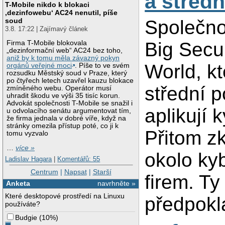
a středn
T-Mobile nikdo k blokaci
‚dezinfowebu‘ AC24 nenutil, píše
soud
Společnos
3.8. 17:22 | Zajímavý článek
Big Secur
Firma T-Mobile blokovala
„dezinformační web“ AC24 bez toho,
aniž by k tomu měla závazný pokyn
World, kt
orgánů veřejné moci
. Píše to ve svém
rozsudku Městský soud v Praze, který
po čtyřech letech uzavřel kauzu blokace
střední p
zmíněného webu. Operátor musí
uhradit škodu ve výši 35 tisíc korun.
Advokát společnosti T-Mobile se snažil i
aplikují
u odvolacího senátu argumentovat tím,
že firma jednala v dobré víře, když na
stránky omezila přístup poté, co ji k
Přitom z
tomu vyzvalo
…
více »
okolo ky
Ladislav Hagara
|
Komentářů: 55
Centrum
|
Napsat
|
Starší
firem. Ty
Anketa
navrhněte »
Které desktopové prostředí na Linuxu
předpokl
používáte?
Budgie
(
10%
)