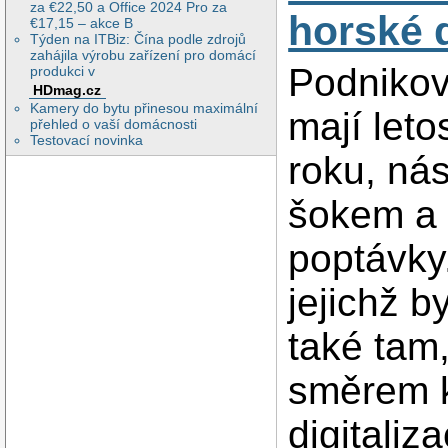
za €22,50 a Office 2024 Pro za
horské 
€17,15 – akce B
Týden na ITBiz: Čína podle zdrojů
zahájila výrobu zařízení pro domácí
Podnikov
produkci v
HDmag.cz
Kamery do bytu přinesou maximální
mají leto
přehled o vaší domácnosti
Testovací novinka
roku, ná
šokem a
poptávky.
jejichž 
také tam
směrem k
digitaliz