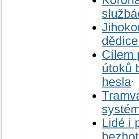
službá
Jihoko
dědic
Cílem 
útoků 
hesla
Tramva
systém
Lidé i
bezhot