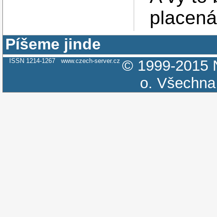
placená
Píšeme jinde
ISSN 1214-1267
www.czech-server.cz
© 1999-2015
o.
Všechna 