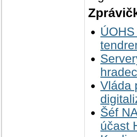
Zprávič
ÚOHS 
tendre
Server
hradec
Vláda p
digital
Šéf NA
účast 