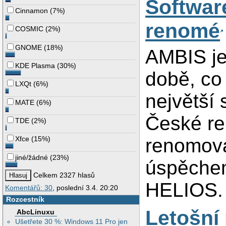
Softwar
Cinnamon
(
7%
)
renomé
COSMIC
(
2%
)
GNOME
(
18%
)
AMBIS je
KDE Plasma
(
30%
)
době, co
LXQt
(
6%
)
největší
MATE
(
6%
)
České re
TDE
(
2%
)
renomova
Xfce
(
15%
)
jiné/žádné
(
23%
)
úspěchem
Celkem 2327 hlasů
HELIOS.
Komentářů: 30
, poslední 3.4. 20:20
Rozcestník
Letošní 
AbcLinuxu
Ušetřete 30 %: Windows 11 Pro jen