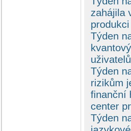
Týden na
zahájila
produkci
Týden na
kvantový
uživatel
Týden na
rizikům 
finanční
center pr
Týden na
jazykové