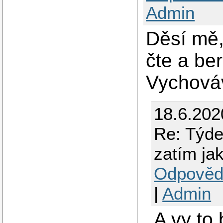
Admin
Děsí mě,
čte a be
Vychováv
18.6.202
Re: Týde
zatím ja
Odpověd
|
Admin
A vy to