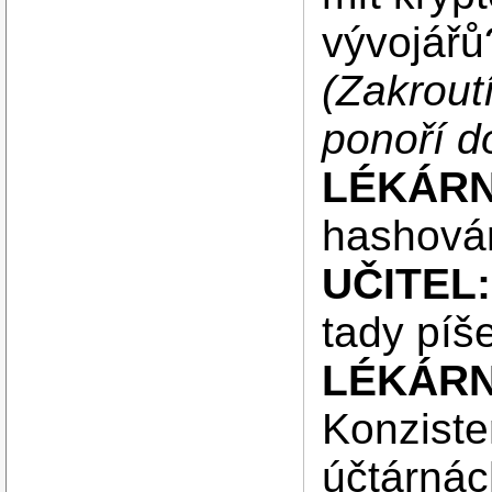
vývojářů
(Zakrout
ponoří do
LÉKÁRN
hashován
UČITEL:
tady píš
LÉKÁRN
Konzisten
účtárnác