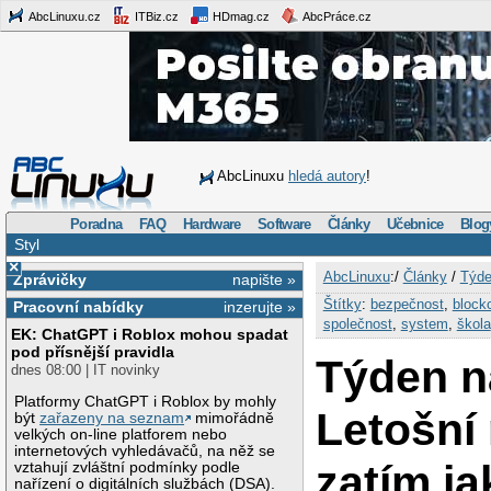
AbcLinuxu.cz
ITBiz.cz
HDmag.cz
AbcPráce.cz
AbcLinuxu
hledá autory
!
Poradna
FAQ
Hardware
Software
Články
Učebnice
Blog
Styl
×
AbcLinuxu
:/
Články
/
Týde
Zprávičky
napište »
Štítky
:
bezpečnost
,
block
Pracovní nabídky
inzerujte »
společnost
,
system
,
škola
EK: ChatGPT i Roblox mohou spadat
pod přísnější pravidla
Týden n
dnes 08:00 | IT novinky
Platformy ChatGPT i Roblox by mohly
Letošní
být
zařazeny na seznam
mimořádně
velkých on-line platforem nebo
internetových vyhledávačů, na něž se
zatím ja
vztahují zvláštní podmínky podle
nařízení o digitálních službách (DSA).