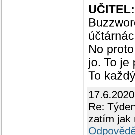
UČITEL:
Buzzword
účtárnách
No proto
jo. To je
To každý
17.6.2020
Re: Týden
zatím jak
Odpovědě