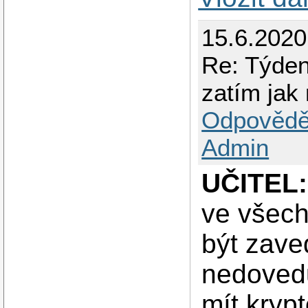
15.6.2020
Re: Týden
zatím jak
Odpovědě
Admin
UČITEL:
ve všec
být zave
nedovedu
mít kryp