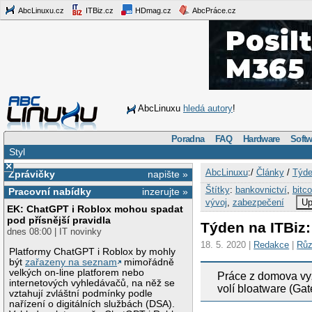
AbcLinuxu.cz
ITBiz.cz
HDmag.cz
AbcPráce.cz
AbcLinuxu
hledá autory
!
Poradna
FAQ
Hardware
Softw
Styl
×
AbcLinuxu
:/
Články
/
Týde
Zprávičky
napište »
Štítky
:
bankovnictví
,
bitco
Pracovní nabídky
inzerujte »
vývoj
,
zabezpečení
Up
EK: ChatGPT i Roblox mohou spadat
pod přísnější pravidla
Týden na ITBiz:
dnes 08:00 | IT novinky
18. 5. 2020 |
Redakce
|
Rů
Platformy ChatGPT i Roblox by mohly
být
zařazeny na seznam
mimořádně
velkých on-line platforem nebo
Práce z domova vyž
internetových vyhledávačů, na něž se
volí bloatware (Ga
vztahují zvláštní podmínky podle
nařízení o digitálních službách (DSA).