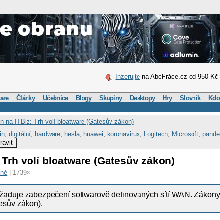
Inzerujte
na AbcPráce.cz od 950 Kč
are
Články
Učebnice
Blogy
Skupiny
Desktopy
Hry
Slovník
Kdo
n na ITBiz: Trh volí bloatware (Gatesův zákon)
in
,
digitální
,
hardware
,
hesla
,
huawei
,
koronavirus
,
Logitech
,
Microsoft
,
pande
ravit
 Trh volí bloatware (Gatesův zákon)
zné
| 1739×
aduje zabezpečení softwarově definovaných sítí WAN. Zákony i
tesův zákon).