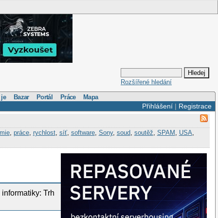
Rozšířené hledání
 je
Bazar
Portál
Práce
Mapa
Přihlášení
|
Registrace
mie
,
práce
,
rychlost
,
síť
,
software
,
Sony
,
soud
,
soutěž
,
SPAM
,
USA
,
nformatiky: Trh