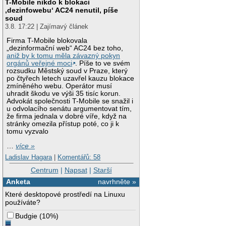
T-Mobile nikdo k blokaci
‚dezinfowebu‘ AC24 nenutil, píše
soud
3.8. 17:22 | Zajímavý článek
Firma T-Mobile blokovala
„dezinformační web“ AC24 bez toho,
aniž by k tomu měla závazný pokyn
orgánů veřejné moci
. Píše to ve svém
rozsudku Městský soud v Praze, který
po čtyřech letech uzavřel kauzu blokace
zmíněného webu. Operátor musí
uhradit škodu ve výši 35 tisíc korun.
Advokát společnosti T-Mobile se snažil i
u odvolacího senátu argumentovat tím,
že firma jednala v dobré víře, když na
stránky omezila přístup poté, co ji k
tomu vyzvalo
…
více »
Ladislav Hagara
|
Komentářů: 58
Centrum
|
Napsat
|
Starší
Anketa
navrhněte »
Které desktopové prostředí na Linuxu
používáte?
Budgie
(
10%
)