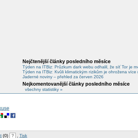
Nejčtenější články posledního měsíce
Týden na ITBiz: Průzkum dark webu odhalil, že síť Tor je men
Týden na ITBiz: Kvůli klimatickým rizikům je ohrožena více
Jaderné noviny – přehled za červen 2026
Nejkomentovanější články posledního měsíce
všechny statistiky »
skuse
t
(0)
?
,
Tisk