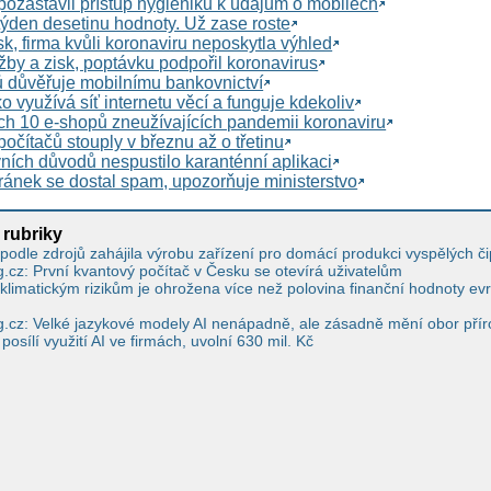
ozastavil přístup hygieniků k údajům o mobilech
a týden desetinu hodnoty. Už zase roste
sk, firma kvůli koronaviru neposkytla výhled
ržby a zisk, poptávku podpořil koronavirus
ů důvěřuje mobilnímu bankovnictví
o využívá síť internetu věcí a funguje kdekoliv
ch 10 e-shopů zneužívajících pandemii koronaviru
očítačů stouply v březnu až o třetinu
ních důvodů nespustilo karanténní aplikaci
ánek se dostal spam, upozorňuje ministerstvo
 rubriky
podle zdrojů zahájila výrobu zařízení pro domácí produkci vyspělých č
cz: První kvantový počítač v Česku se otevírá uživatelům
 klimatickým rizikům je ohrožena více než polovina finanční hodnoty e
cz: Velké jazykové modely AI nenápadně, ale zásadně mění obor přír
sílí využití AI ve firmách, uvolní 630 mil. Kč