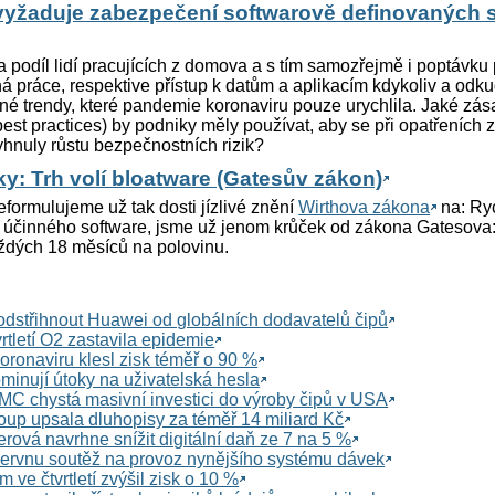
yžaduje zabezpečení softwarově definovaných s
la podíl lidí pracujících z domova a s tím samozřejmě i poptávku
á práce, respektive přístup k datům a aplikacím kdykoliv a odku
né trendy, které pandemie koronaviru pouze urychlila. Jaké zás
st practices) by podniky měly používat, aby se při opatřeních za
yhnuly růstu bezpečnostních rizik?
y: Trh volí bloatware (Gatesův zákon)
řeformulujeme už tak dosti jízlivé znění
Wirthova zákona
na: Ry
účinného software, jsme už jenom krůček od zákona Gatesova:
aždých 18 měsíců na polovinu.
odstřihnout Huawei od globálních dodavatelů čipů
vrtletí O2 zastavila epidemie
oronaviru klesl zisk téměř o 90 %
minují útoky na uživatelská hesla
C chystá masivní investici do výroby čipů v USA
up upsala dluhopisy za téměř 14 miliard Kč
erová navrhne snížit digitální daň ze 7 na 5 %
ervnu soutěž na provoz nynějšího systému dávek
ve čtvrtletí zvýšil zisk o 10 %