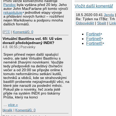
První verze konverzního nástroje
Pandoc
byla vydána před 20 lety. Jeho
Vložit další komentář
autor John MacFarlane při tomto výročí
rekapituluje
jednotlivé etapy vývoje
18.5.2020 03:41
Jendа
|
a přidávání nových funkcí – rozšíření
Re: Týden na ITBiz: Trh
nejen Markdownu a podporu mnoha
Odpovědět
|
Sbalit
|
Lin
dalších formátů.
|🇵🇸
|
Komentářů: 0
Fortinet
Fortinet!
Virtuální Bastlírna vol. 65: Už vám
dorazil předobjednaný INDX?
Fortinet!!
4.8. 00:55 | Pozvánky
Srpen přinesl nejen další spalující
vedro, ale také Virtuální Bastlírnu s
neméně žhavými novinkami. Využijte
tedy předpovědi na deštivý čtvrteční
večer a od 20:00 se připojte online k
tomuto neformálnímu setkání kutilů,
techniků a vědců, kde se strahovskými
bastlíři proberete nejzajímavější věci, na
které jste narazili za poslední měsíc.
Pokud jde o novinky, řeč zcela jistě
přijde na systém INDX pro tiskárny
Průša, který na konci
…
více »
bkralik
|
Komentářů: 0