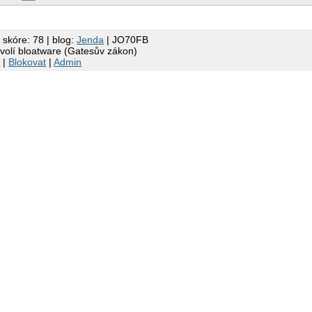
 skóre: 78 | blog:
Jenda
| JO70FB
 volí bloatware (Gatesův zákon)
k
|
Blokovat
|
Admin