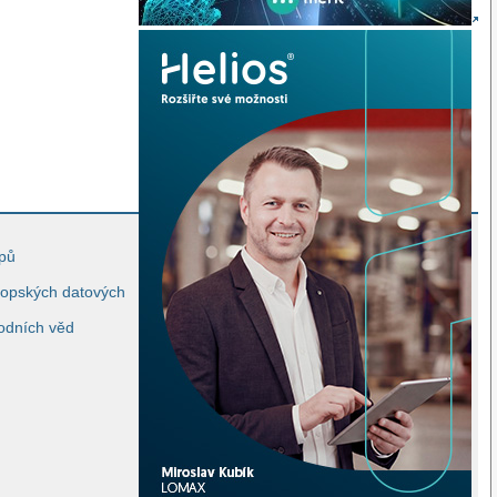
ipů
vropských datových
odních věd