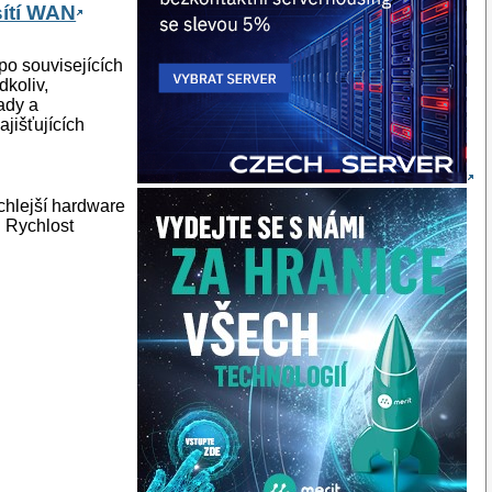
ítí WAN
 po souvisejících
dkoliv,
ady a
jišťujících
chlejší hardware
 Rychlost