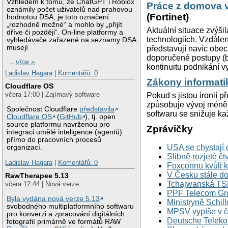
Vzhledem k tomu, že ChatGPT i Roblox
Práce z domova v
oznámily počet uživatelů nad prahovou
(Fortinet)
hodnotou DSA, je toto označení
„rozhodně možné“ a mohlo by „přijít
Aktuální situace zvýši
dříve či později“. On-line platformy a
technologiích. Vzdálen
vyhledávače zařazené na seznamy DSA
musejí
představují navíc obec
doporučené postupy (be
…
více »
kontinuitu podnikání v
Ladislav Hagara
|
Komentářů: 0
Zákony informatik
Cloudflare OS
včera 17:00 | Zajímavý software
Pokud s jistou ironií p
způsobuje vývoj méně 
Společnost Cloudflare
představila
softwaru se snižuje k
Cloudflare OS
(
GitHub
), tj. open
source platformu navrženou pro
Zprávičky
integraci umělé inteligence (agentů)
přímo do pracovních procesů
USA se chystají 
organizací.
Slibně rozjeté čt
Ladislav Hagara
|
Komentářů: 0
Foxconnu kvůli k
V Česku stále do
RawTherapee 5.13
Tchajwanská TSM
včera 12:44 | Nová verze
PPF Telecom Gro
Byla vydána nová verze 5.13
Ministryně Schill
svobodného multiplatformního softwaru
MPSV vypíše v č
pro konverzi a zpracování digitálních
Deutsche Telekom 
fotografií primárně ve formátů RAW