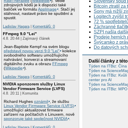
Slovenský soud p
RawTherapee
(
Wikipedie
). Vedle
zdrojových kódů je k dispozici také
Bitcoin ztratil z
balíček ve formátu
AppImage
. Stačí jej
Sony má nižší zi
stáhnout, nastavit právo ke spuštění a
Logitech zvýšil t
spustit.
72 % spotřebitel
Ladislav Hagara
|
Komentářů: 0
Záchranné tlačítk
SZPI našla další
FFmpeg 9.0 "Lei"
Prodeje herních p
4.8. 20:44 | Zajímavý článek
Švýcarsko z práv
Jean-Baptiste Kempf na svém blogu
Do datových schr
představil novou verzi 9.0 "Lei"
kolekce
svobodného softwaru umožňujícího
nahrávání, konverzi a streamovaní
Další články z této
digitálního zvuku a obrazu
FFmpeg
Týden na ITBiz: Čína 
(
Wikipedie
).
Týden na ScienceMag.
Týden na ITBiz: Kvůli
Ladislav Hagara
|
Komentářů: 0
center pro AI
NVIDIA sponzorem služby Linux
Týden na ScienceMag.
Vendor Firmware Service (LVFS)
Týden na ITBiz: MPO po
4.8. 20:11 | Komunita
Richard Hughes
oznámil
, že službu
Linux Vendor Firmware Service (LVFS)
umožňující aktualizovat firmware
zařízení na počítačích s Linuxem, nově
sponzoruje také společnost NVIDIA
.
Ladislav Hagara
|
Komentářů: 0