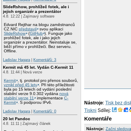
SlideRshow, prohlížeč fotek, ale i
jejich organizér a prezentátor
4.8. 12:22 | Zajímavý software
Edvard Rejthar na blogu zaměstnanců
CZ.NIC
představil
svou aplikaci
SlideRshow
(
GitHub
). Funguje jako
prohlížeč fotek, ale i jako jejich
organizér a prezentátor. Neinstaluje se,
běží přímo v prohlížeči. Bez serveru.
Offline.
Ladislav Hagara
|
Komentářů: 3
Kermit má 45 let. Vydán C-Kermit 11
4.8. 11:44 | Nová verze
Kermit
, tj. protokol pro přenos souborů,
vznikl před 45 lety
. Při této příležitosti
byla po 15 letech od vydání poslední
stabilní verze 9.0.302 vydána
nová
stabilní verze 11
implementace
C-
Nástroje
:
Tisk bez di
Kermit
. S podporou IPv6.
Tiskni
Sdílej:
Ladislav Hagara
|
Komentářů: 0
Komentáře
20 let Pandoc
4.8. 11:11 | Zajímavý článek
Nástroje:
Začni sledova