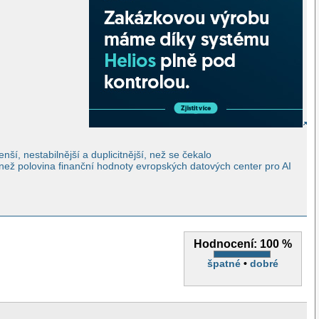
ší, nestabilnější a duplicitnější, než se čekalo
 než polovina finanční hodnoty evropských datových center pro AI
Hodnocení:
100 %
špatné
•
dobré