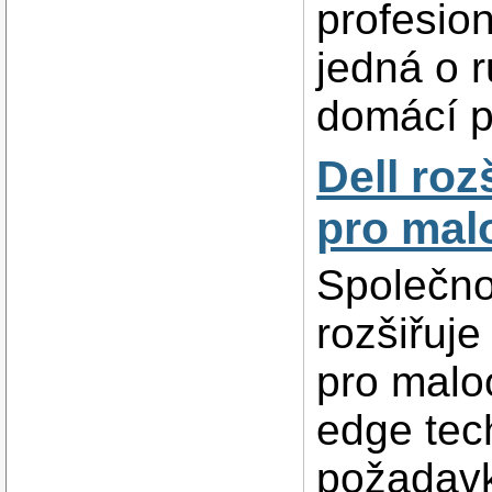
profesion
jedná o r
domácí p
Dell roz
pro mal
Společno
rozšiřuj
pro malo
edge tech
požadavk