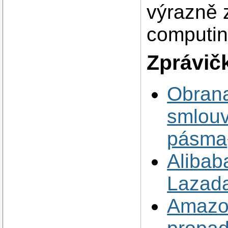
výrazně 
computin
Zprávič
Obrana
smlouv
pásma
Alibaba
Lazada
Amazon