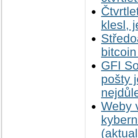
Čtvrtl
klesl, 
Středoa
bitcoi
GFI So
pošty 
nejdůl
Weby v
kybern
(aktua