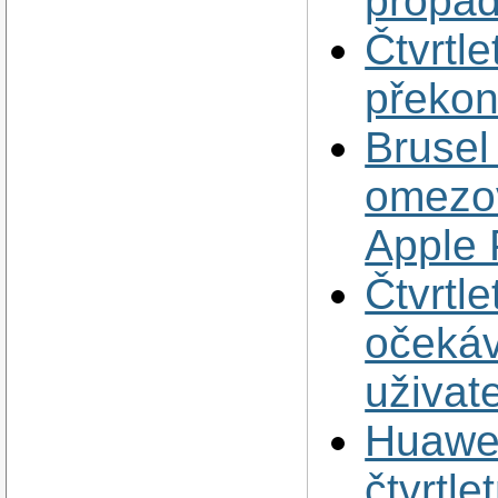
propad
Čtvrtle
překon
Brusel
omezov
Apple
Čtvrtle
očekáv
uživat
Huawei
čtvrtle