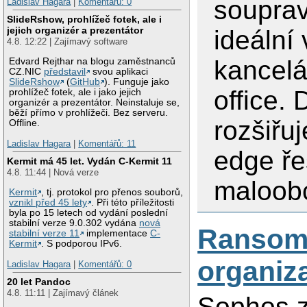
souprav
Ladislav Hagara
|
Komentářů: 0
SlideRshow, prohlížeč fotek, ale i
jejich organizér a prezentátor
ideální
4.8. 12:22 | Zajímavý software
kancelá
Edvard Rejthar na blogu zaměstnanců
CZ.NIC
představil
svou aplikaci
SlideRshow
(
GitHub
). Funguje jako
office. 
prohlížeč fotek, ale i jako jejich
organizér a prezentátor. Neinstaluje se,
běží přímo v prohlížeči. Bez serveru.
rozšiřu
Offline.
Ladislav Hagara
|
Komentářů: 11
edge ře
Kermit má 45 let. Vydán C-Kermit 11
4.8. 11:44 | Nová verze
maloob
Kermit
, tj. protokol pro přenos souborů,
vznikl před 45 lety
. Při této příležitosti
byla po 15 letech od vydání poslední
stabilní verze 9.0.302 vydána
nová
Ransomw
stabilní verze 11
implementace
C-
Kermit
. S podporou IPv6.
organiz
Ladislav Hagara
|
Komentářů: 0
20 let Pandoc
4.8. 11:11 | Zajímavý článek
Sophos z