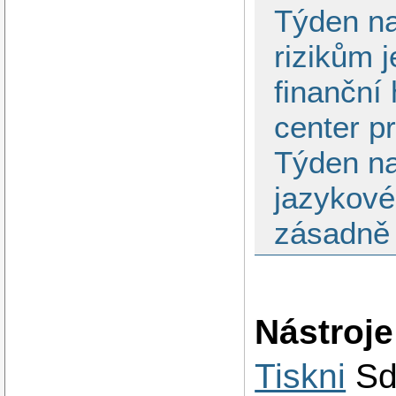
Týden na
rizikům 
finanční
center pr
Týden na
jazykové
zásadně 
Nástroje
Tiskni
Sd