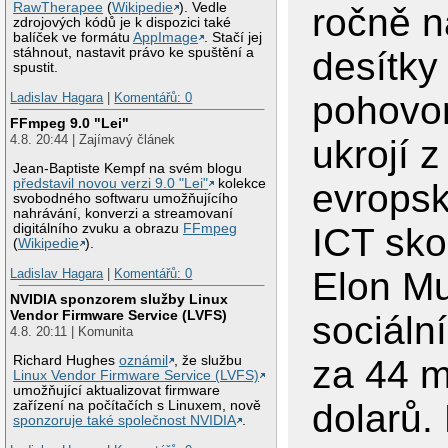
RawTherapee
(
Wikipedie
). Vedle
ročně n
zdrojových kódů je k dispozici také
balíček ve formátu
AppImage
. Stačí jej
desítky 
stáhnout, nastavit právo ke spuštění a
spustit.
pohovor
Ladislav Hagara
|
Komentářů: 0
FFmpeg 9.0 "Lei"
4.8. 20:44 | Zajímavý článek
ukrojí z
Jean-Baptiste Kempf na svém blogu
představil novou verzi 9.0 "Lei"
kolekce
evropsk
svobodného softwaru umožňujícího
nahrávání, konverzi a streamovaní
ICT sko
digitálního zvuku a obrazu
FFmpeg
(
Wikipedie
).
Elon M
Ladislav Hagara
|
Komentářů: 0
NVIDIA sponzorem služby Linux
Vendor Firmware Service (LVFS)
sociální
4.8. 20:11 | Komunita
za 44 m
Richard Hughes
oznámil
, že službu
Linux Vendor Firmware Service (LVFS)
umožňující aktualizovat firmware
dolarů.
zařízení na počítačích s Linuxem, nově
sponzoruje také společnost NVIDIA
.