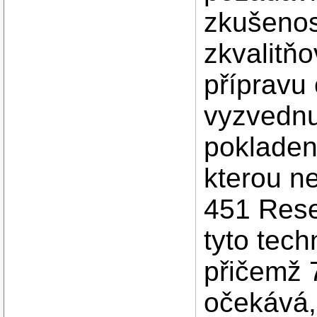
zkušenos
zkvalitňo
přípravu
vyzvednu
pokladen 
kterou n
451 Resea
tyto tec
přičemž
očekává, 