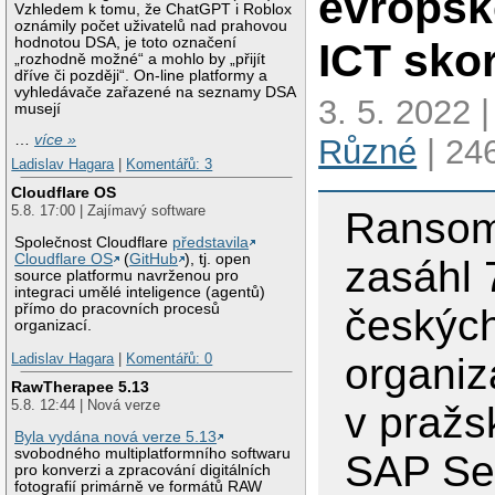
evropsk
Vzhledem k tomu, že ChatGPT i Roblox
oznámily počet uživatelů nad prahovou
ICT sko
hodnotou DSA, je toto označení
„rozhodně možné“ a mohlo by „přijít
dříve či později“. On-line platformy a
vyhledávače zařazené na seznamy DSA
3. 5. 2022 
musejí
…
více »
Různé
| 24
Ladislav Hagara
|
Komentářů: 3
Cloudflare OS
5.8. 17:00 | Zajímavý software
Ranso
Společnost Cloudflare
představila
Cloudflare OS
(
GitHub
), tj. open
zasáhl
source platformu navrženou pro
integraci umělé inteligence (agentů)
přímo do pracovních procesů
českýc
organizací.
Ladislav Hagara
|
Komentářů: 0
organiz
RawTherapee 5.13
5.8. 12:44 | Nová verze
v pražs
Byla vydána nová verze 5.13
svobodného multiplatformního softwaru
SAP Se
pro konverzi a zpracování digitálních
fotografií primárně ve formátů RAW