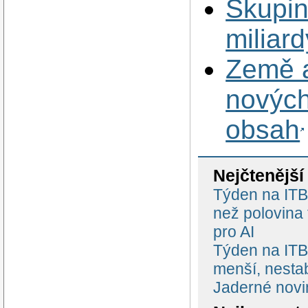
Skupina
miliar
Země a
nových
obsah
Nejčtenější
Týden na ITBi
než polovina
pro AI
Týden na ITBi
menší, nestab
Jaderné novi