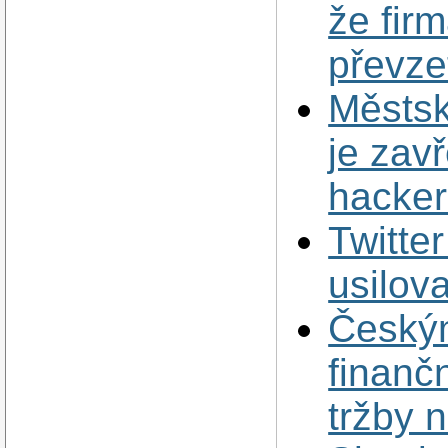
že fir
převze
Městsk
je zav
hacke
Twitte
usilov
Český
finanč
tržby 