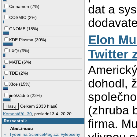
dat a sys
Cinnamon
(
7%
)
COSMIC
(
2%
)
dodavate
GNOME
(
18%
)
Elon Mus
KDE Plasma
(
30%
)
Twitter 
LXQt
(
6%
)
MATE
(
6%
)
Americký
TDE
(
2%
)
dohodl, 
Xfce
(
15%
)
společnos
jiné/žádné
(
23%
)
Celkem 2333 hlasů
(zhruba b
Komentářů: 30
, poslední 3.4. 20:20
firma. Mu
Rozcestník
AbcLinuxu
Týden na ScienceMag.cz: Vylepšený