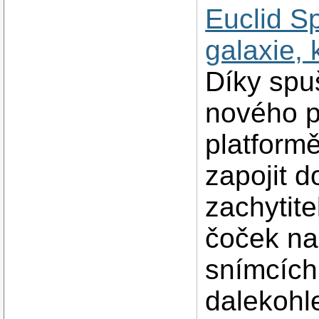
Euclid S
galaxie, 
Díky spu
nového p
platform
zapojit 
zachytite
čoček na
snímcích
dalekohl