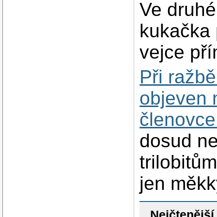
Ve druhé
kukačka 
vejce pří
Při ražb
objeven 
členovce
dosud ne
trilobitů
jen měkk
Nejčtenější