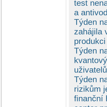
test nen
a antivo
Týden na
zahájila
produkci
Týden na
kvantový
uživatel
Týden na
rizikům 
finanční