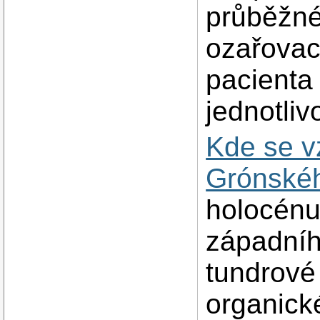
průběžné
ozařovac
pacienta
jednotliv
Kde se v
Grónské
holocénu
západníh
tundrové
organick