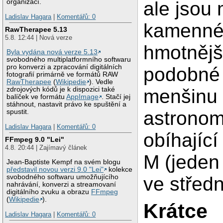
ale jsou
organizací.
Ladislav Hagara
|
Komentářů: 0
kamenné 
RawTherapee 5.13
5.8. 12:44 | Nová verze
hmotnějš
Byla vydána nová verze 5.13
svobodného multiplatformního softwaru
pro konverzi a zpracování digitálních
podobné 
fotografií primárně ve formátů RAW
RawTherapee
(
Wikipedie
). Vedle
menšinu 
zdrojových kódů je k dispozici také
balíček ve formátu
AppImage
. Stačí jej
stáhnout, nastavit právo ke spuštění a
astronom
spustit.
Ladislav Hagara
|
Komentářů: 0
obíhající
FFmpeg 9.0 "Lei"
4.8. 20:44 | Zajímavý článek
M (jeden
Jean-Baptiste Kempf na svém blogu
představil novou verzi 9.0 "Lei"
kolekce
ve středn
svobodného softwaru umožňujícího
nahrávání, konverzi a streamovaní
digitálního zvuku a obrazu
FFmpeg
(
Wikipedie
).
Krátce
Ladislav Hagara
|
Komentářů: 0