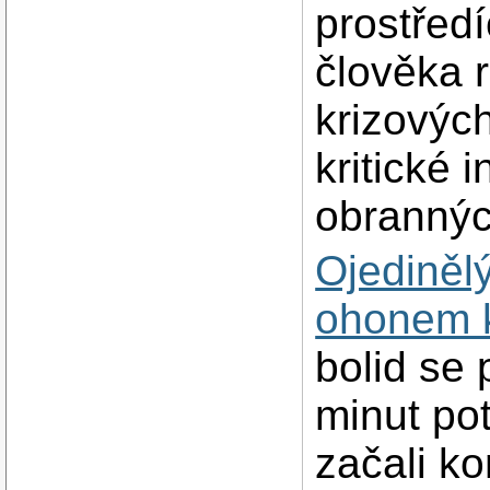
prostřed
člověka r
krizových
kritické 
obrannýc
Ojediněl
ohonem 
bolid se 
minut po
začali k