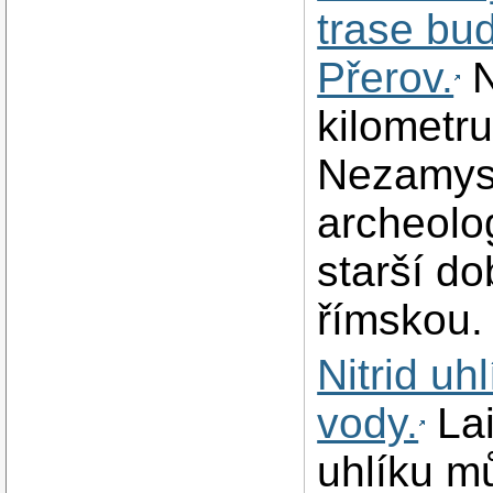
trase bu
Přerov.
N
kilometru
Nezamysl
archeolog
starší d
římskou.
Nitrid uh
vody.
Lai
uhlíku mů