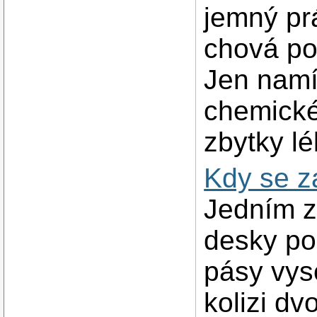
jemný pr
chová po
Jen namí
chemické
zbytky l
Kdy se z
Jedním z 
desky po
pásy vyso
kolizi dv