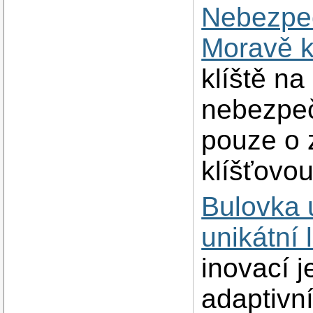
Nebezpeč
Moravě k
klíště n
nebezpeč
pouze o 
klíšťovou
Bulovka 
unikátní 
inovací j
adaptivní