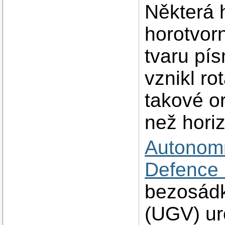
Některá 
horotvor
tvaru pís
vznikl ro
takové or
než hori
Autonomn
Defence 
bezosádk
(UGV) ur