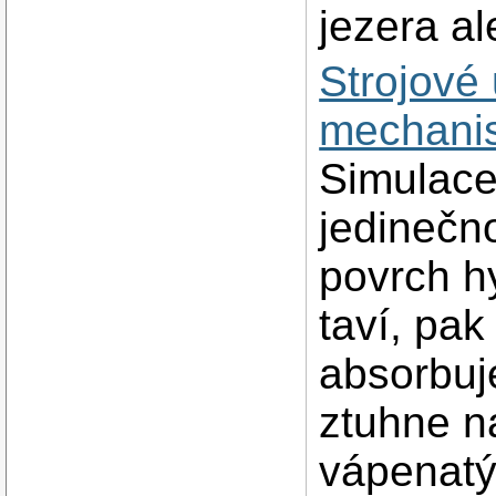
jezera a
Strojové
mechanis
Simulace
jedinečno
povrch h
taví, pak
absorbuj
ztuhne n
vápenatý