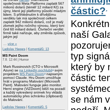
společnosti Meta Platforms zaplatit 567
částic?
milionů dolarů (téměř 12 miliard Kč) za
újmy, které její platformy působí mladým
lidem. S přihlédnutím k dřívějšímu
verdiktu tak má společnost celkem
Konkrétn
zaplatit 942 milionů dolarů, což je malý
zlomek jejího ročního výnosu, který loni
činil 60 miliard dolarů. Čtvrteční verdikt
naší Gal
firmě také nařizuje, aby změnila způsob,
jakým její
pozoruje
…
více »
Ladislav Hagara
|
Komentářů: 13
typ sign
MS Paint Doom
7.8. 12:44 | Humor
který by
Mark Russinovich (CTO v Microsoft
Azure) se
na LinkedIn pochlubil
svým
projektem
MS Paint Doom
napsaným
částic t
pomocí Claude. Hru Doom umožňuje
hrát v programu Malování (Microsoft
Paint). Malování funguje jako monitor.
systémech
Herní engine (ViZDoom) běží na pozadí
a každý vykreslený snímek hry vkládá
se nám v
automaticky přes schránku (clipboard)
do Malování.
Ladislav Hagara
|
Komentářů: 5