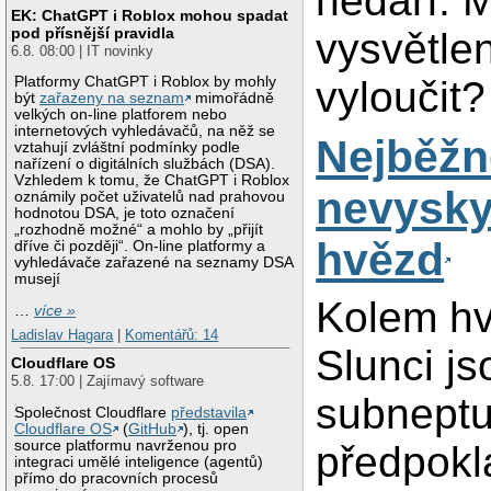
nedaří. 
EK: ChatGPT i Roblox mohou spadat
pod přísnější pravidla
vysvětle
6.8. 08:00 | IT novinky
vyloučit?
Platformy ChatGPT i Roblox by mohly
být
zařazeny na seznam
mimořádně
velkých on-line platforem nebo
internetových vyhledávačů, na něž se
Nejběžn
vztahují zvláštní podmínky podle
nařízení o digitálních službách (DSA).
Vzhledem k tomu, že ChatGPT i Roblox
nevysky
oznámily počet uživatelů nad prahovou
hodnotou DSA, je toto označení
„rozhodně možné“ a mohlo by „přijít
hvězd
dříve či později“. On-line platformy a
vyhledávače zařazené na seznamy DSA
musejí
Kolem h
…
více »
Ladislav Hagara
|
Komentářů: 14
Slunci j
Cloudflare OS
5.8. 17:00 | Zajímavý software
subneptu
Společnost Cloudflare
představila
Cloudflare OS
(
GitHub
), tj. open
source platformu navrženou pro
předpokl
integraci umělé inteligence (agentů)
přímo do pracovních procesů