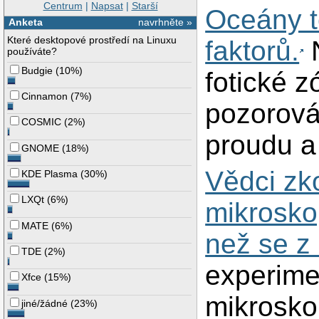
Centrum
|
Napsat
|
Starší
Oceány te
Anketa
navrhněte »
Které desktopové prostředí na Linuxu
faktorů.
N
používáte?
Budgie
(
10%
)
fotické 
Cinnamon
(
7%
)
pozorová
COSMIC
(
2%
)
proudu a 
GNOME
(
18%
)
Vědci zko
KDE Plasma
(
30%
)
LXQt
(
6%
)
mikroskop
MATE
(
6%
)
než se z 
TDE
(
2%
)
experime
Xfce
(
15%
)
mikrosko
jiné/žádné
(
23%
)