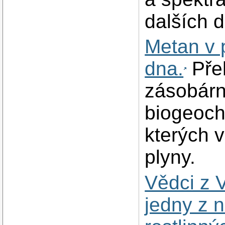
dalších 
Metan v 
dna.
Pře
zásobárn
biogeoch
kterých v
plyny.
Vědci z 
jedny z 