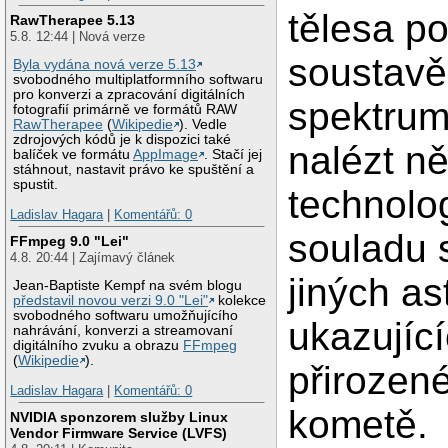
tělesa p
RawTherapee 5.13
5.8. 12:44 | Nová verze
soustavě
Byla vydána nová verze 5.13
svobodného multiplatformního softwaru
pro konverzi a zpracování digitálních
spektrum
fotografií primárně ve formátů RAW
RawTherapee
(
Wikipedie
). Vedle
zdrojových kódů je k dispozici také
nalézt 
balíček ve formátu
AppImage
. Stačí jej
stáhnout, nastavit právo ke spuštění a
spustit.
technolog
Ladislav Hagara
|
Komentářů: 0
souladu 
FFmpeg 9.0 "Lei"
4.8. 20:44 | Zajímavý článek
jiných a
Jean-Baptiste Kempf na svém blogu
představil novou verzi 9.0 "Lei"
kolekce
svobodného softwaru umožňujícího
ukazujíc
nahrávání, konverzi a streamovaní
digitálního zvuku a obrazu
FFmpeg
(
Wikipedie
).
přirozen
Ladislav Hagara
|
Komentářů: 0
kometě.
NVIDIA sponzorem služby Linux
Vendor Firmware Service (LVFS)