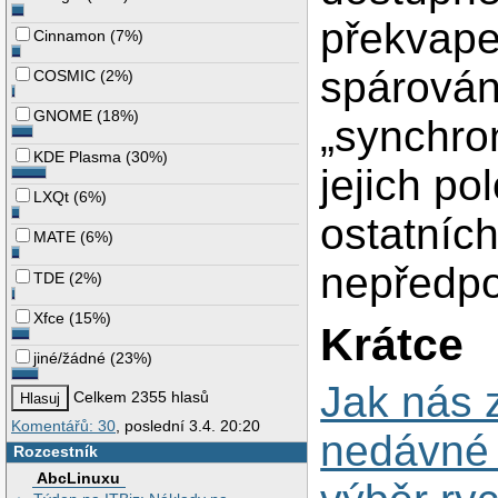
překvape
Cinnamon
(
7%
)
spárován
COSMIC
(
2%
)
GNOME
(
18%
)
„synchro
KDE Plasma
(
30%
)
jejich po
LXQt
(
6%
)
ostatníc
MATE
(
6%
)
nepředpo
TDE
(
2%
)
Xfce
(
15%
)
Krátce
jiné/žádné
(
23%
)
Jak nás 
Celkem 2355 hlasů
Komentářů: 30
, poslední 3.4. 20:20
nedávné l
Rozcestník
AbcLinuxu