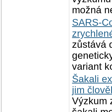
možná nen
SARS-CoV
zrychlen
zůstává 
geneticky
variant k
Šakali e
jim člově
Výzkum z
šakali mo