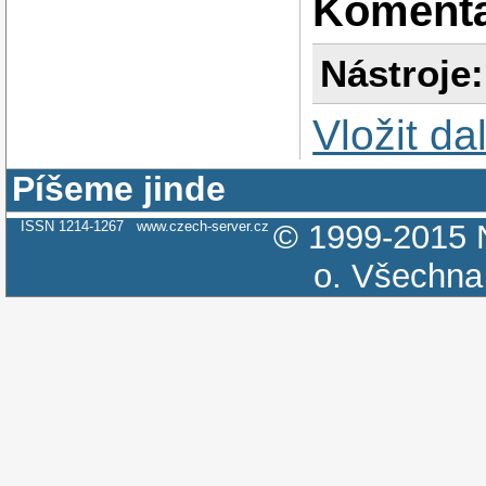
Koment
Nástroje:
Vložit da
Píšeme jinde
ISSN 1214-1267
www.czech-server.cz
© 1999-2015
o.
Všechna 