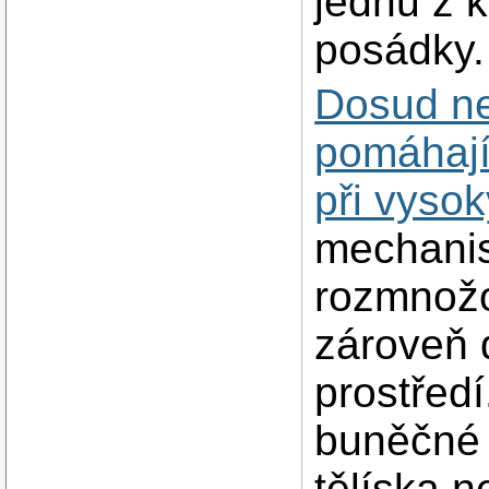
jednu z k
posádky.
Dosud ne
pomáhají
při vysok
mechanis
rozmnožo
zároveň 
prostředí
buněčné 
tělíska n