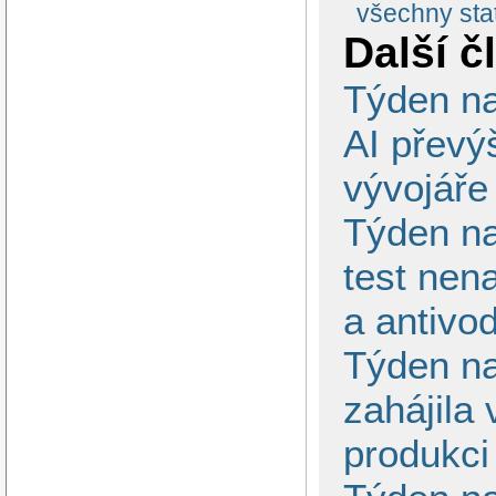
všechny stat
Další č
Týden na
AI převý
vývojáře
Týden n
test nen
a antivo
Týden na
zahájila
produkci