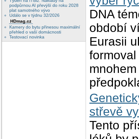
výběr ryc
Týden na ITBiz: Náklady na
podpůrnou AI převýší do roku 2028
DNA téměř
plat samotného vývo
Událo se v týdnu 32/2026
HDmag.cz
období v
Kamery do bytu přinesou maximální
přehled o vaší domácnosti
Testovací novinka
Eurasii u
formoval
mnohem v
předpokl
Genetick
střevě vy
Tento př
léků by 