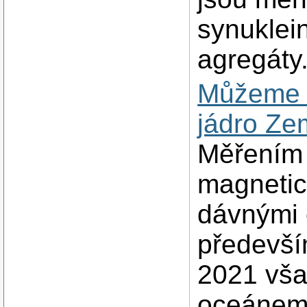
synuklein
agregáty
Můžeme z
jádro Ze
Měřením
magnetic
dávnými č
předevší
2021 vša
oceánem