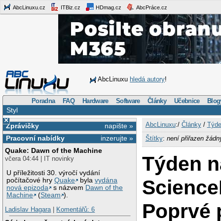
AbcLinuxu.cz
ITBiz.cz
HDmag.cz
AbcPráce.cz
AbcLinuxu
hledá autory
!
Poradna
FAQ
Hardware
Software
Články
Učebnice
Blog
Styl
×
AbcLinuxu
:/
Články
/
Týde
Zprávičky
napište »
Pracovní nabídky
inzerujte »
Štítky
:
není přiřazen žádn
Quake: Dawn of the Machine
Týden n
včera 04:44 | IT novinky
U příležitosti 30. výročí vydání
Science
počítačové hry
Quake
byla
vydána
nová epizoda
s názvem
Dawn of the
Machine
(
Steam
).
Poprvé 
Ladislav Hagara
|
Komentářů: 6