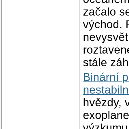
začalo s
východ. P
nevysvět
roztaven
stále zá
Binární 
nestabiln
hvězdy, v
exoplane
výzkumu 