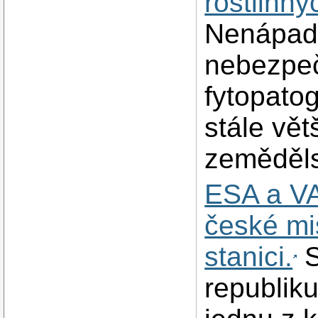
rostlinn
Nenápad
nebezpe
fytopato
stále vět
zeměděls
ESA a V
české mi
stanici.
S
republiku