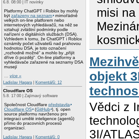
6.8. 08:00 | IT novinky
misi na
Platformy ChatGPT i Roblox by mohly
být
zařazeny na seznam
mimořádně
velkých on-line platforem nebo
Meziná
internetových vyhledávačů, na něž se
vztahují zvláštní podmínky podle
nařízení o digitálních službách (DSA).
kosmick
Vzhledem k tomu, že ChatGPT i Roblox
oznámily počet uživatelů nad prahovou
hodnotou DSA, je toto označení
„rozhodně možné“ a mohlo by „přijít
Mezihv
dříve či později“. On-line platformy a
vyhledávače zařazené na seznamy DSA
musejí
objekt 
…
více »
Ladislav Hagara
|
Komentářů: 12
technos
Cloudflare OS
5.8. 17:00 | Zajímavý software
Vědci z I
Společnost Cloudflare
představila
Cloudflare OS
(
GitHub
), tj. open
source platformu navrženou pro
technolo
integraci umělé inteligence (agentů)
přímo do pracovních procesů
organizací.
3I/ATLAS
Ladislav Hagara
|
Komentářů: 0