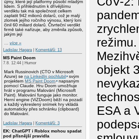
CoV-2: 
újmy, které její platformy působí mladým
lidem. S přihlédnutím k dřívějšímu
pandemi
verdiktu tak má společnost celkem
zaplatit 942 milionů dolarů, což je malý
zlomek jejího ročního výnosu, který loni
zrychl
činil 60 miliard dolarů. Čtvrteční verdikt
firmě také nařizuje, aby změnila způsob,
jakým její
režimu.
…
více »
Ladislav Hagara
|
Komentářů: 13
Mezihv
MS Paint Doom
7.8. 12:44 | Humor
objekt 
Mark Russinovich (CTO v Microsoft
Azure) se
na LinkedIn pochlubil
svým
nevyka
projektem
MS Paint Doom
napsaným
pomocí Claude. Hru Doom umožňuje
hrát v programu Malování (Microsoft
technos
Paint). Malování funguje jako monitor.
Herní engine (ViZDoom) běží na pozadí
a každý vykreslený snímek hry vkládá
ESA a 
automaticky přes schránku (clipboard)
do Malování.
podeps
Ladislav Hagara
|
Komentářů: 3
EK: ChatGPT i Roblox mohou spadat
smlouv
pod přísnější pravidla