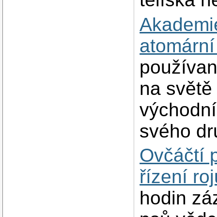
Akademie
atomární
používan
na světě
východní 
svého dr
Ovčáčtí ps
řízení ro
hodin zá