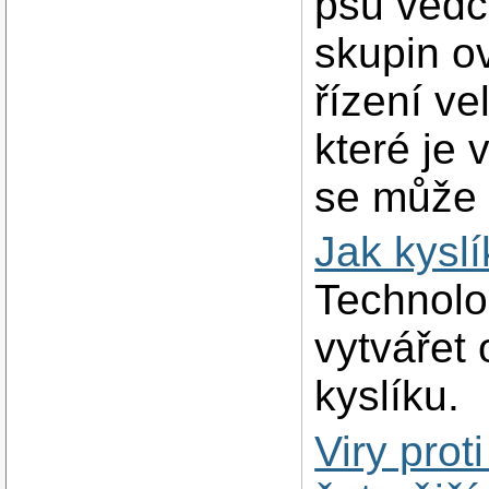
psů vědci
skupin o
řízení ve
které je 
se může 
Jak kyslí
Technolo
vytvářet 
kyslíku.
Viry prot