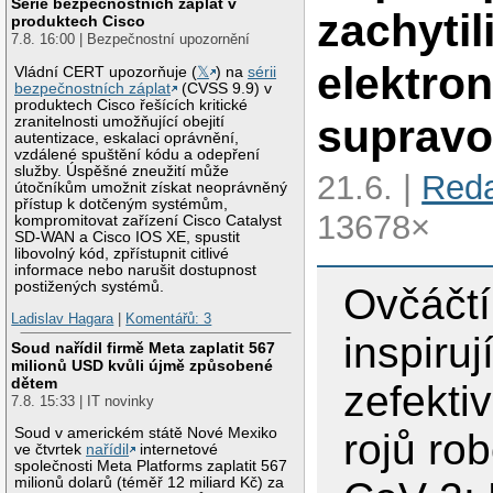
Série bezpečnostních záplat v
zachytil
produktech Cisco
7.8. 16:00 | Bezpečnostní upozornění
elektron
Vládní CERT upozorňuje (
𝕏
) na
sérii
bezpečnostních záplat
(CVSS 9.9) v
produktech Cisco řešících kritické
supravo
zranitelnosti umožňující obejití
autentizace, eskalaci oprávnění,
vzdálené spuštění kódu a odepření
služby. Úspěšné zneužití může
21.6. |
Red
útočníkům umožnit získat neoprávněný
přístup k dotčeným systémům,
13678×
kompromitovat zařízení Cisco Catalyst
SD-WAN a Cisco IOS XE, spustit
libovolný kód, zpřístupnit citlivé
informace nebo narušit dostupnost
postižených systémů.
Ovčáčtí
Ladislav Hagara
|
Komentářů: 3
inspirují
Soud nařídil firmě Meta zaplatit 567
milionů USD kvůli újmě způsobené
dětem
zefektiv
7.8. 15:33 | IT novinky
Soud v americkém státě Nové Mexiko
rojů ro
ve čtvrtek
nařídil
internetové
společnosti Meta Platforms zaplatit 567
milionů dolarů (téměř 12 miliard Kč) za