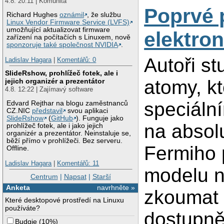
4.8. 20:11 | Komunita
Poprvé p
Richard Hughes
oznámil
, že službu
Linux Vendor Firmware Service (LVFS)
umožňující aktualizovat firmware
elektro
zařízení na počítačích s Linuxem, nově
sponzoruje také společnost NVIDIA
.
Autoři st
Ladislav Hagara
|
Komentářů: 0
SlideRshow, prohlížeč fotek, ale i
atomy, k
jejich organizér a prezentátor
4.8. 12:22 | Zajímavý software
speciáln
Edvard Rejthar na blogu zaměstnanců
CZ.NIC
představil
svou aplikaci
SlideRshow
(
GitHub
). Funguje jako
na absolu
prohlížeč fotek, ale i jako jejich
organizér a prezentátor. Neinstaluje se,
běží přímo v prohlížeči. Bez serveru.
Fermiho 
Offline.
Ladislav Hagara
|
Komentářů: 11
modelu n
Centrum
|
Napsat
|
Starší
Anketa
navrhněte »
zkoumat 
Které desktopové prostředí na Linuxu
používáte?
dostupně
Budgie
(
10%
)