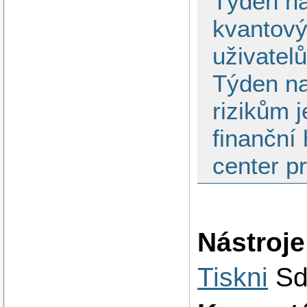
Týden na
kvantový
uživatel
Týden na
rizikům 
finanční
center pr
Nástroje
Tiskni
Sd