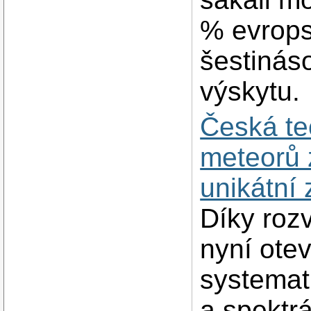
% evrops
šestinás
výskytu.
Česká te
meteorů 
unikátní
Díky rozv
nyní otev
systemat
a spektr