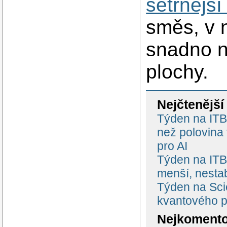
šetrnější
směs, v n
snadno n
plochy.
Nejčtenější
Týden na ITBi
než polovina
pro AI
Týden na ITBi
menší, nestab
Týden na Scie
kvantového p
Nejkomento