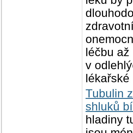
dlouhodo
zdravotn
onemocně
léčbu až
v odlehl
lékařské
Tubulin 
shluků b
hladiny t
jsou méně