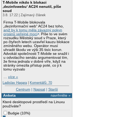
T-Mobile nikdo k blokaci
‚dezinfowebu‘ AC24 nenutil, píše
soud
3.8. 17:22 | Zajímavý článek
Firma T-Mobile blokovala
„dezinformační web“ AC24 bez toho,
aniž by k tomu měla závazný pokyn
orgánů veřejné moci
. Píše to ve svém
rozsudku Městský soud v Praze, který
po čtyřech letech uzavřel kauzu blokace
zmíněného webu. Operátor musí
uhradit škodu ve výši 35 tisíc korun.
Advokát společnosti T-Mobile se snažil i
u odvolacího senátu argumentovat tím,
že firma jednala v dobré víře, když na
stránky omezila přístup poté, co ji k
tomu vyzvalo
…
více »
Ladislav Hagara
|
Komentářů: 70
Centrum
|
Napsat
|
Starší
Anketa
navrhněte »
Které desktopové prostředí na Linuxu
používáte?
Budgie
(
10%
)