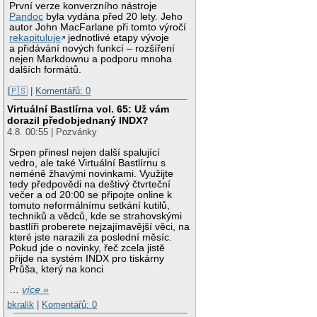
První verze konverzního nástroje
Pandoc
byla vydána před 20 lety. Jeho
autor John MacFarlane při tomto výročí
rekapituluje
jednotlivé etapy vývoje
a přidávání nových funkcí – rozšíření
nejen Markdownu a podporu mnoha
dalších formátů.
|🇵🇸
|
Komentářů: 0
Virtuální Bastlírna vol. 65: Už vám
dorazil předobjednaný INDX?
4.8. 00:55 | Pozvánky
Srpen přinesl nejen další spalující
vedro, ale také Virtuální Bastlírnu s
neméně žhavými novinkami. Využijte
tedy předpovědi na deštivý čtvrteční
večer a od 20:00 se připojte online k
tomuto neformálnímu setkání kutilů,
techniků a vědců, kde se strahovskými
bastlíři proberete nejzajímavější věci, na
které jste narazili za poslední měsíc.
Pokud jde o novinky, řeč zcela jistě
přijde na systém INDX pro tiskárny
Průša, který na konci
…
více »
bkralik
|
Komentářů: 0