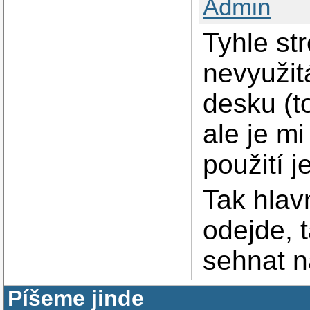
Admin
Tyhle st
nevyužit
desku (to
ale je mi
použití j
Tak hlav
odejde, 
sehnat n
Píšeme jinde