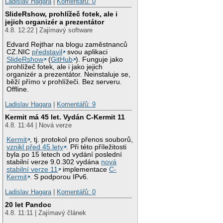
Ladislav Hagara
|
Komentářů: 0
SlideRshow, prohlížeč fotek, ale i
jejich organizér a prezentátor
4.8. 12:22 | Zajímavý software
Edvard Rejthar na blogu zaměstnanců
CZ.NIC
představil
svou aplikaci
SlideRshow
(
GitHub
). Funguje jako
prohlížeč fotek, ale i jako jejich
organizér a prezentátor. Neinstaluje se,
běží přímo v prohlížeči. Bez serveru.
Offline.
Ladislav Hagara
|
Komentářů: 9
Kermit má 45 let. Vydán C-Kermit 11
4.8. 11:44 | Nová verze
Kermit
, tj. protokol pro přenos souborů,
vznikl před 45 lety
. Při této příležitosti
byla po 15 letech od vydání poslední
stabilní verze 9.0.302 vydána
nová
stabilní verze 11
implementace
C-
Kermit
. S podporou IPv6.
Ladislav Hagara
|
Komentářů: 0
20 let Pandoc
4.8. 11:11 | Zajímavý článek