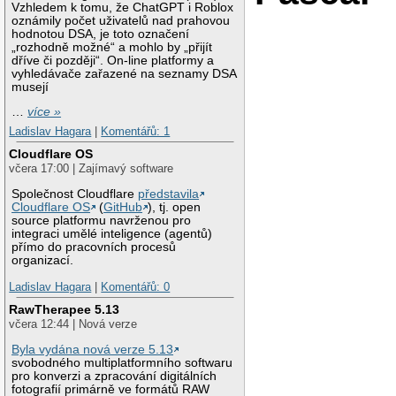
Vzhledem k tomu, že ChatGPT i Roblox
oznámily počet uživatelů nad prahovou
hodnotou DSA, je toto označení
„rozhodně možné“ a mohlo by „přijít
dříve či později“. On-line platformy a
vyhledávače zařazené na seznamy DSA
musejí
…
více »
Ladislav Hagara
|
Komentářů: 1
Cloudflare OS
včera 17:00 | Zajímavý software
Společnost Cloudflare
představila
Cloudflare OS
(
GitHub
), tj. open
source platformu navrženou pro
integraci umělé inteligence (agentů)
přímo do pracovních procesů
organizací.
Ladislav Hagara
|
Komentářů: 0
RawTherapee 5.13
včera 12:44 | Nová verze
Byla vydána nová verze 5.13
svobodného multiplatformního softwaru
pro konverzi a zpracování digitálních
fotografií primárně ve formátů RAW