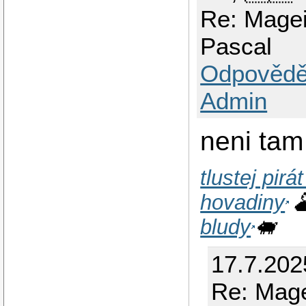
Re: Mage
Pascal
Odpovědě
Admin
neni tam
tlustej pirá
hovadiny

bludy
🐖
17.7.202
Re: Mag