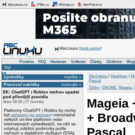
AbcLinuxu.cz
ITBiz.cz
HDmag.cz
AbcPráce.cz
AbcLinuxu
hledá autory
!
Poradna
FAQ
Hardware
Software
Články
Učebnice
Blog
Styl
×
AbcLinuxu
:/
Desktopy
/
M
Zprávičky
napište »
Pascal
Pracovní nabídky
inzerujte »
Štítky
:
GNOME
,
Mageia
,
EK: ChatGPT i Roblox mohou spadat
pod přísnější pravidla
Mageia
dnes 08:00 | IT novinky
Platformy ChatGPT i Roblox by mohly
+ Broad
být
zařazeny na seznam
mimořádně
velkých on-line platforem nebo
internetových vyhledávačů, na něž se
Pascal
vztahují zvláštní podmínky podle
nařízení o digitálních službách (DSA).