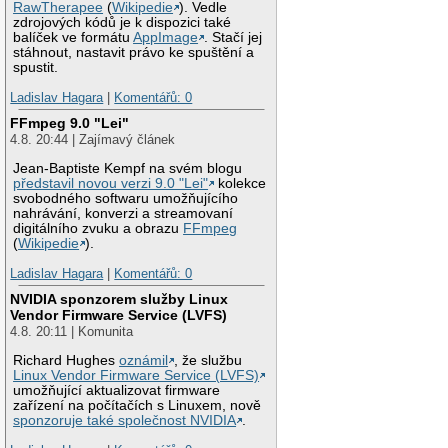
RawTherapee
(
Wikipedie
). Vedle
zdrojových kódů je k dispozici také
balíček ve formátu
AppImage
. Stačí jej
stáhnout, nastavit právo ke spuštění a
spustit.
Ladislav Hagara
|
Komentářů: 0
FFmpeg 9.0 "Lei"
4.8. 20:44 | Zajímavý článek
Jean-Baptiste Kempf na svém blogu
představil novou verzi 9.0 "Lei"
kolekce
svobodného softwaru umožňujícího
nahrávání, konverzi a streamovaní
digitálního zvuku a obrazu
FFmpeg
(
Wikipedie
).
Ladislav Hagara
|
Komentářů: 0
NVIDIA sponzorem služby Linux
Vendor Firmware Service (LVFS)
4.8. 20:11 | Komunita
Richard Hughes
oznámil
, že službu
Linux Vendor Firmware Service (LVFS)
umožňující aktualizovat firmware
zařízení na počítačích s Linuxem, nově
sponzoruje také společnost NVIDIA
.