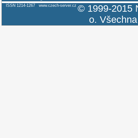
ISSN 1214-1267
www.czech-server.cz
© 1999-2015
o.
Všechna 