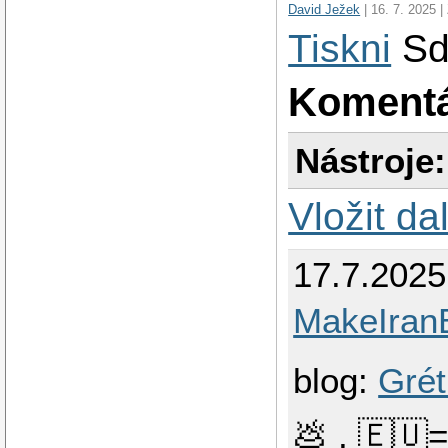
David Ježek
| 16. 7. 2025 |
Tiskni
Sd
Koment
Nástroje:
Vložit da
17.7.2025
MakeIran
blog:
Grét
💩 , 🇪🇺