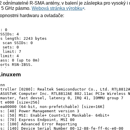
2 odnímatelné R-SMA antény, v balení je záslepka pro vysoký i n
 a 5 GHz pásmo.
Webová stránka výrobku
.
opnostmi hardwaru a ovladače:
 Linuxem
nn

ntroller [0280]: Realtek Semiconductor Co., Ltd. RTL8812A
ASUSTeK Computer Inc. RTL8812AE 802.11ac PCIe Wireless N
master, fast devsel, latency 0, IRQ 41, IOMMU group 7

t e000 [size=256]

ea00000 (64-bit, non-prefetchable) [size=16K]

s: [40] Power Management version 3

s: [50] MSI: Enable+ Count=1/1 Maskable- 64bit+

s: [70] Express Endpoint, MSI 00

s: [100] Advanced Error Reporting

s: [140] Device Serial Number 00-12-88-fe-ff-4c-e0-00
