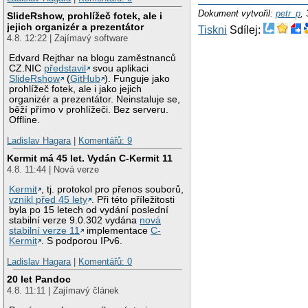
			* 36.0 M
			* 48.0 M
Dokument vytvořil:
petr_p
,
SlideRshow, prohlížeč fotek, ale i
			* 54.0 M
jejich organizér a prezentátor
Tiskni
Sdílej:
		Frequencies:

4.8. 12:22 | Zajímavý software
			* 2412 MHz [1] (20.
			* 2417 MHz [2] (20.
Edvard Rejthar na blogu zaměstnanců
			* 2422 MHz [3] (20.
CZ.NIC
představil
svou aplikaci
			* 2427 MHz [4] (20.
SlideRshow
(
GitHub
). Funguje jako
			* 2432 MHz [5] (20.
prohlížeč fotek, ale i jako jejich
			* 2437 MHz [6] (20.
organizér a prezentátor. Neinstaluje se,
			* 2442 MHz [7] (20.
běží přímo v prohlížeči. Bez serveru.
			* 2447 MHz [8] (20.
Offline.
			* 2452 MHz [9] (20.
			* 2457 MHz [10] (20.
Ladislav Hagara
|
Komentářů: 9
			* 2462 MHz [11] (20.
			* 2467 MHz [12] (20.
Kermit má 45 let. Vydán C-Kermit 11
			* 2472 MHz [13] (20.
4.8. 11:44 | Nová verze
			* 2484 MHz [14] (dis
	Band 2:

Kermit
, tj. protokol pro přenos souborů,
		Capabilities: 0x186e

vznikl před 45 lety
. Při této příležitosti
			HT20/HT
byla po 15 letech od vydání poslední
			SM Power Save dis
stabilní verze 9.0.302 vydána
nová
			RX HT20 
stabilní verze 11
implementace
C-
			RX HT40 
Kermit
. S podporou IPv6.
			No RX S
			Max AMSDU length: 7935
Ladislav Hagara
|
Komentářů: 0
			DSSS/CCK H
20 let Pandoc
		Maximum RX AMPDU length 65535 bytes (exponent: 0x003)

		Minimum RX AMPDU time spacing: 16 usec (0x07)

4.8. 11:11 | Zajímavý článek
		HT Max RX data rate: 300 Mbps
