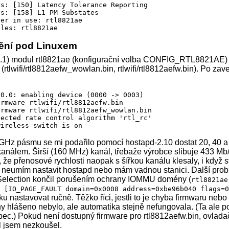
s: [150] Latency Tolerance Reporting

s: [158] L1 PM Substates

er in use: rtl8821ae

ules: rtl8821ae
ění pod Linuxem
17.1) modul rtl8821ae (konfigurační volba CONFIG_RTL8821AE)
 (rtlwifi/rtl8812aefw_wowlan.bin, rtlwifi/rtl8812aefw.bin). Po za
40

abled

SGI

SGI

0.0: enabling device (0000 -> 0003)

TBC

rmware rtlwifi/rtl8812aefw.bin

 bytes

rmware rtlwifi/rtl8812aefw_wowlan.bin

T40

ected rate control algorithm 'rtl_rc'

wireless switch is on
GHz pásmu se mi podařilo pomocí hostapd-2.10 dostat 20, 40 a
kanálem. Širší (160 MHz) kanál, třebaže výrobce slibuje 433 Mb/
o, že přenosové rychlosti naopak s šířkou kanálu klesaly, i když 
bps

bps

en neumím nastavit hostapd nebo mám vadnou stanici. Další prob
bps

Selection končil porušením ochrany IOMMU domény (
rtl8821ae
bps

d [IO_PAGE_FAULT domain=0x0008 address=0xbe96b040 flags=
bps

u nastavovat ručně. Těžko říci, jestli to je chyba firmwaru nebo
bps

y hlášeno nebylo, ale automatika stejně nefungovala. (Ta ale p
bps

bps

ec.) Pokud není dostupný firmware pro rtl8812aefw.bin, ovladač
bps

l jsem nezkoušel.