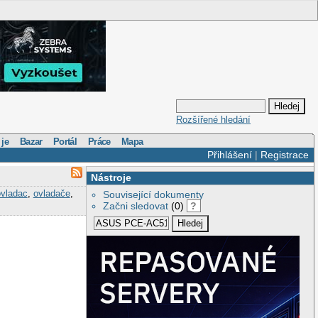
Rozšířené hledání
 je
Bazar
Portál
Práce
Mapa
Přihlášení
|
Registrace
Nástroje
ovladac
,
ovladače
,
Související dokumenty
Začni sledovat
(0)
?