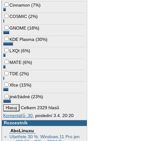
			* 5745 MHz [149] (13.
Cinnamon
(
7%
)
			* 5765 MHz [153] (13.
			* 5785 MHz [157] (13.
COSMIC
(
2%
)
			* 5805 MHz [161] (13.
			* 5825 MHz [165] (13.
	Supported commands:

GNOME
(
18%
)
		 * new_interface

		 * set_interface

KDE Plasma
(
30%
)
		 * new_key

		 * start_ap

		 * new_station

LXQt
(
6%
)
		 * set_bss

		 * authenticate

MATE
(
6%
)
		 * associate

		 * deauthenticate

		 * disassociate

TDE
(
2%
)
		 * join_ibss

		 * remain_on_channel

Xfce
(
15%
)
		 * set_tx_bitrate_mask

		 * frame

jiné/žádné
(
23%
)
		 * frame_wait_cancel

		 * set_wiphy_netns

		 * set_channel

Celkem 2329 hlasů
		 * probe_client

Komentářů: 30
, poslední 3.4. 20:20
		 * set_noack_map

		 * register_beacons

Rozcestník
		 * start_p2p_device

		 * set_mcast_rate

AbcLinuxu
		 * connect

Ušetřete 30 %: Windows 11 Pro jen
		 * disconnect
