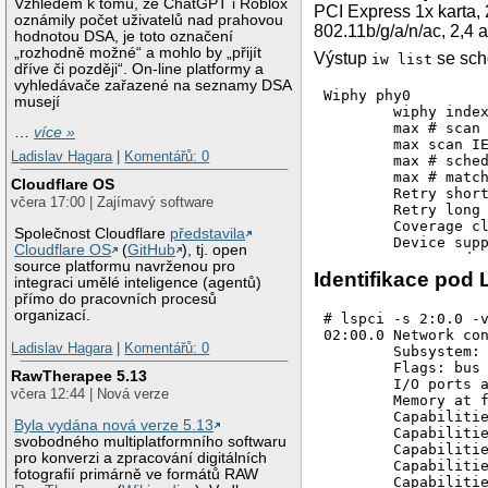
Vzhledem k tomu, že ChatGPT i Roblox
PCI Express 1x karta, 
oznámily počet uživatelů nad prahovou
802.11b/g/a/n/ac, 2,4
hodnotou DSA, je toto označení
„rozhodně možné“ a mohlo by „přijít
Výstup
se sch
iw list
dříve či později“. On-line platformy a
vyhledávače zařazené na seznamy DSA
Wiphy phy0

musejí
	wiphy index: 0

	max # scan SSIDs: 4

…
více »
	max scan IEs length: 2243 bytes

Ladislav Hagara
|
Komentářů: 0
	max # sched scan SSIDs: 0

	max # match sets: 0

Cloudflare OS
	Retry short limit: 7

včera 17:00 | Zajímavý software
	Retry long limit: 4

	Coverage class: 0 (up to 0m)

Společnost Cloudflare
představila
	Device supports RSN-IBSS.

Cloudflare OS
(
GitHub
), tj. open
	Supported Ciphers:

source platformu navrženou pro
		* WEP40 (00-0f-ac:1)

Identifikace pod
integraci umělé inteligence (agentů)
		* WEP104 (00-0f-ac:5)

přímo do pracovních procesů
		* TKIP (00-0f-ac:2)

organizací.
# lspci -s 2:0.0 -v
		* CCMP-128 (00-0f-ac:4)

02:00.0 Network co
		* CCMP-256 (00-0f-ac:10)

Ladislav Hagara
|
Komentářů: 0
        Subsystem: 
		* GCMP-128 (00-0f-ac:8)

        Flags: bus 
		* GCMP-256 (00-0f-ac:9)

RawTherapee 5.13
        I/O ports a
		* CMAC (00-0f-ac:6)

včera 12:44 | Nová verze
        Memory at f
		* CMAC-256 (00-0f-ac:13)

        Capabilitie
		* GMAC-128 (00-0f-ac:11)

Byla vydána nová verze 5.13
        Capabilitie
		* GMAC-256 (00-0f-ac:12)

svobodného multiplatformního softwaru
        Capabilitie
	Available Antennas: TX 0 RX 0

pro konverzi a zpracování digitálních
        Capabilitie
	Supported interface modes:

fotografií primárně ve formátů RAW
        Capabilitie
		 * IBSS
