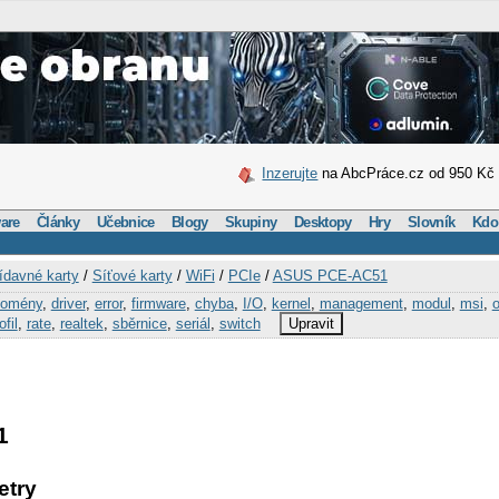
Inzerujte
na AbcPráce.cz od 950 Kč
are
Články
Učebnice
Blogy
Skupiny
Desktopy
Hry
Slovník
Kdo
ídavné karty
/
Síťové karty
/
WiFi
/
PCIe
/
ASUS PCE-AC51
domény
,
driver
,
error
,
firmware
,
chyba
,
I/O
,
kernel
,
management
,
modul
,
msi
,
ofil
,
rate
,
realtek
,
sběrnice
,
seriál
,
switch
Upravit
1
etry