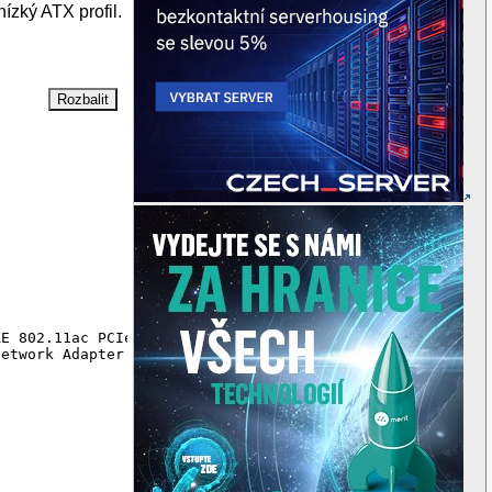
ízký ATX profil.
E 802.11ac PCIe Wireless Network Adapter [10ec:8812] (re
etwork Adapter [1043:86dd]
