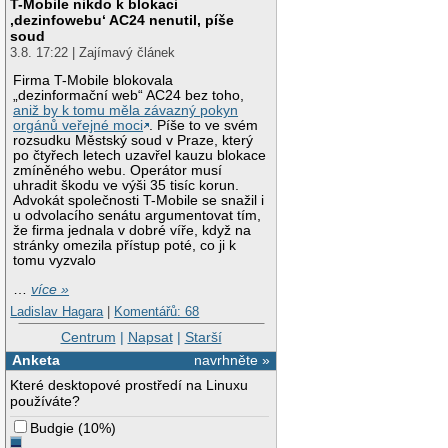
T-Mobile nikdo k blokaci
		VHT TX highest supported: 867 Mbps

‚dezinfowebu‘ AC24 nenutil, píše
		Bitrates (non-HT):

			* 6.0 M
soud
			* 9.0 M
3.8. 17:22 | Zajímavý článek
			* 12.0 M
			* 18.0 M
Firma T-Mobile blokovala
			* 24.0 M
„dezinformační web“ AC24 bez toho,
			* 36.0 M
aniž by k tomu měla závazný pokyn
			* 48.0 M
orgánů veřejné moci
. Píše to ve svém
			* 54.0 M
rozsudku Městský soud v Praze, který
		Frequencies:

po čtyřech letech uzavřel kauzu blokace
			* 5180 MHz [36] (23.
zmíněného webu. Operátor musí
			* 5200 MHz [40] (23.
uhradit škodu ve výši 35 tisíc korun.
			* 5220 MHz [44] (23.
Advokát společnosti T-Mobile se snažil i
			* 5240 MHz [48] (23.
u odvolacího senátu argumentovat tím,
			* 5260 MHz [52] (20.0 dBm) (no IR, radar
že firma jednala v dobré víře, když na
			* 5280 MHz [56] (20.0 dBm) (no IR, radar
stránky omezila přístup poté, co ji k
			* 5300 MHz [60] (20.0 dBm) (no IR, radar
tomu vyzvalo
			* 5320 MHz [64] (20.0 dBm) (no IR, radar
…
více »
			* 5500 MHz [100] (26.0 dBm) (no IR, rada
			* 5520 MHz [104] (26.0 dBm) (no IR, rada
Ladislav Hagara
|
Komentářů: 68
			* 5540 MHz [108] (26.0 dBm) (no IR, rada
			* 5560 MHz [112] (26.0 dBm) (no IR, rada
Centrum
|
Napsat
|
Starší
			* 5580 MHz [116] (26.0 dBm) (no IR, rada
Anketa
navrhněte »
			* 5600 MHz [120] (26.0 dBm) (no IR, rada
			* 5620 MHz [124] (26.0 dBm) (no IR, rada
Které desktopové prostředí na Linuxu
			* 5640 MHz [128] (26.0 dBm) (no IR, rada
používáte?
			* 5660 MHz [132] (26.0 dBm) (no IR, rada
			* 5680 MHz [136] (26.0 dBm) (no IR, rada
Budgie
(
10%
)
			* 5700 MHz [140] (26.0 dBm) (no IR, rada