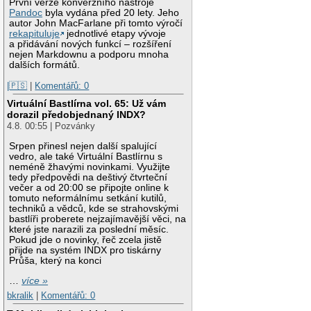
		HT TX/RX MCS rate indexes supported: 0-15, 32

První verze konverzního nástroje
		VHT Capabilities (0x33c019a2):

Pandoc
byla vydána před 20 lety. Jeho
			Max MPDU length: 
autor John MacFarlane při tomto výročí
			Supported Channel Width: neither 160
rekapituluje
jednotlivé etapy vývoje
			short GI (80 
a přidávání nových funkcí – rozšíření
			TX ST
nejen Markdownu a podporu mnoha
			SU Beamfor
dalších formátů.
			SU Beamfor
			+HTC-V
|🇵🇸
|
Komentářů: 0
			RX antenna pattern cons
Virtuální Bastlírna vol. 65: Už vám
			TX antenna pattern cons
dorazil předobjednaný INDX?
		VHT RX MCS set:

4.8. 00:55 | Pozvánky
			1 streams: MCS
			2 streams: MCS
Srpen přinesl nejen další spalující
			3 streams: not sup
vedro, ale také Virtuální Bastlírnu s
			4 streams: not sup
neméně žhavými novinkami. Využijte
			5 streams: not sup
tedy předpovědi na deštivý čtvrteční
			6 streams: not sup
večer a od 20:00 se připojte online k
			7 streams: not sup
tomuto neformálnímu setkání kutilů,
			8 streams: not sup
techniků a vědců, kde se strahovskými
		VHT RX highest supported: 867 Mbps

bastlíři proberete nejzajímavější věci, na
		VHT TX MCS set:

které jste narazili za poslední měsíc.
			1 streams: MCS
Pokud jde o novinky, řeč zcela jistě
			2 streams: MCS
přijde na systém INDX pro tiskárny
			3 streams: not sup
Průša, který na konci
			4 streams: not sup
			5 streams: not sup
…
více »
			6 streams: not sup
			7 streams: not sup
bkralik
|
Komentářů: 0
			8 streams: not sup