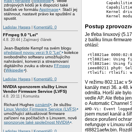
RawTherapee
(
Wikipedie
). Vedle
        Capabilitie
		 * managed

zdrojových kódů je k dispozici také
        Capabilitie
		 * AP

balíček ve formátu
AppImage
. Stačí jej
        Kernel driv
		 * AP/VLAN

stáhnout, nastavit právo ke spuštění a
        Kernel mod
		 * monitor

spustit.
		 * P2P-client

Postup zprovozn
		 * P2P-GO

Ladislav Hagara
|
Komentářů: 0
	Band 1:

Je třeba linuxový (5.
FFmpeg 9.0 "Lei"
		Capabilities: 0x186e

z balíku linux-firmware
			HT20/HT
4.8. 20:44 | Zajímavý článek
			SM Power Save dis
ohlásí:
Jean-Baptiste Kempf na svém blogu
			RX HT20 
představil novou verzi 9.0 "Lei"
kolekce
			RX HT40 
rtl8821ae 0000:02:0
svobodného softwaru umožňujícího
			No RX S
rtl8821ae: Using fi
nahrávání, konverzi a streamovaní
			Max AMSDU length: 7935
rtl8821ae: Using fi
digitálního zvuku a obrazu
FFmpeg
			DSSS/CCK H
ieee80211 phy0: Sel
(
Wikipedie
).
		Maximum RX AMPDU length 65535 bytes (exponent: 0x003)

rtlwifi: rtlwifi: 
		Minimum RX AMPDU time spacing: 16 usec (0x07)

Ladislav Hagara
|
Komentářů: 0
		HT Max RX data rate: 300 Mbps

V režimu 802.11ac v 5
		HT TX/RX MCS rate indexes supported: 0-15, 32

NVIDIA sponzorem služby Linux
kanály mezi 36. a 48. 
		Bitrates (non-HT):

Vendor Firmware Service (LVFS)
odmítla. Horší ale byl
			* 1.0 M
4.8. 20:11 | Komunita
			* 2.0 M
vedle AP. Ale třeba j
			* 5.5 M
o Automatic Channel 
Richard Hughes
oznámil
, že službu
			* 11.0 M
AMD-Vi: Event logge
Linux Vendor Firmware Service (LVFS)
			* 6.0 M
umožňující aktualizovat firmware
jsem musel kanál a šířk
			* 9.0 M
zařízení na počítačích s Linuxem, nově
desce porušení ochran
			* 12.0 M
sponzoruje také společnost NVIDIA
.
			* 18.0 M
nefunguje v Linuxu vůb
			* 24.0 M
rtl8821aefw.bin. Rozdí
Ladislav Hagara
|
Komentářů: 0