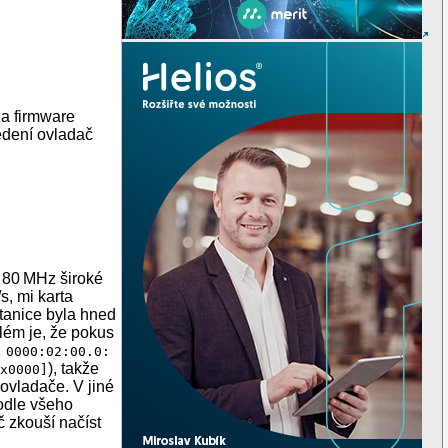
 a firmware
vedení ovladač
 80 MHz široké
s, mi karta
stanice byla hned
lém je, že pokus
 0000:02:00.0:
), takže
0x0000]
 ovladače. V jiné
odle všeho
 zkouší načíst