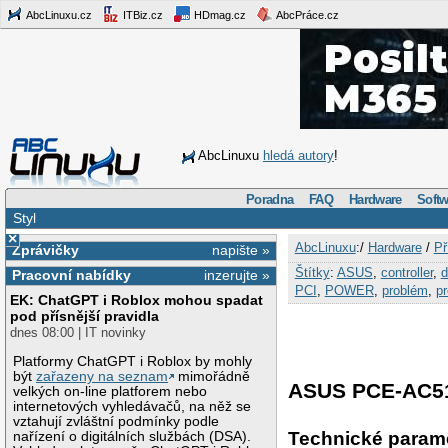
AbcLinuxu.cz
ITBiz.cz
HDmag.cz
AbcPráce.cz
AbcLinuxu
hledá autory
!
Poradna
FAQ
Hardware
Softw
Styl
×
AbcLinuxu
:/
Hardware
/
Př
Zprávičky
napište »
Štítky
:
ASUS
,
controller
,
Pracovní nabídky
inzerujte »
PCI
,
POWER
,
problém
,
pr
EK: ChatGPT i Roblox mohou spadat
pod přísnější pravidla
dnes 08:00 | IT novinky
Platformy ChatGPT i Roblox by mohly
být
zařazeny na seznam
mimořádně
ASUS PCE-AC5
velkých on-line platforem nebo
internetových vyhledávačů, na něž se
vztahují zvláštní podmínky podle
Technické param
nařízení o digitálních službách (DSA).