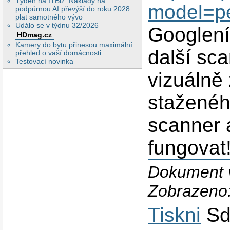
Týden na ITBiz: Náklady na
model=pe
podpůrnou AI převýší do roku 2028
plat samotného vývo
Událo se v týdnu 32/2026
Googlením
HDmag.cz
Kamery do bytu přinesou maximální
další sc
přehled o vaší domácnosti
Testovací novinka
vizuálně
staženéh
scanner 
fungovat
Dokument v
Zobrazeno
Tiskni
Sd