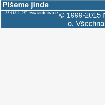
Píšeme jinde
ISSN 1214-1267
www.czech-server.cz
© 1999-2015
o.
Všechna 