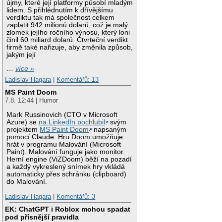
újmy, které její platformy působí mladým
lidem. S přihlédnutím k dřívějšímu
verdiktu tak má společnost celkem
zaplatit 942 milionů dolarů, což je malý
zlomek jejího ročního výnosu, který loni
činil 60 miliard dolarů. Čtvrteční verdikt
firmě také nařizuje, aby změnila způsob,
jakým její
…
více »
Ladislav Hagara
|
Komentářů: 13
MS Paint Doom
7.8. 12:44 | Humor
Mark Russinovich (CTO v Microsoft
Azure) se
na LinkedIn pochlubil
svým
projektem
MS Paint Doom
napsaným
pomocí Claude. Hru Doom umožňuje
hrát v programu Malování (Microsoft
Paint). Malování funguje jako monitor.
Herní engine (ViZDoom) běží na pozadí
a každý vykreslený snímek hry vkládá
automaticky přes schránku (clipboard)
do Malování.
Ladislav Hagara
|
Komentářů: 3
EK: ChatGPT i Roblox mohou spadat
pod přísnější pravidla