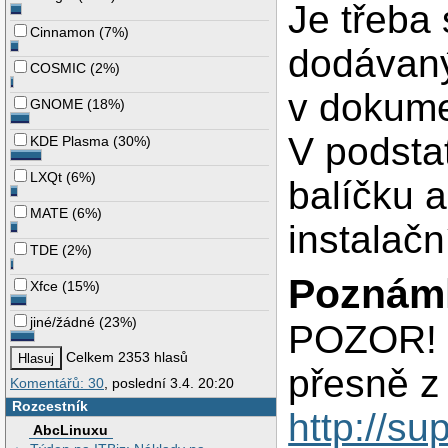
Je třeba 
Cinnamon
(
7%
)
dodávaný
COSMIC
(
2%
)
v dokum
GNOME
(
18%
)
V podstat
KDE Plasma
(
30%
)
LXQt
(
6%
)
balíčku a
MATE
(
6%
)
instalační
TDE
(
2%
)
Poznám
Xfce
(
15%
)
jiné/žádné
(
23%
)
POZOR! m
Celkem 2353 hlasů
přesně z
Komentářů: 30
, poslední 3.4. 20:20
Rozcestník
http://su
AbcLinuxu