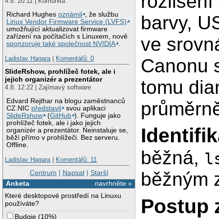
rozlišení
4.8. 20:11 | Komunita
Richard Hughes
oznámil
, že službu
barvy, US
Linux Vendor Firmware Service (LVFS)
umožňující aktualizovat firmware
zařízení na počítačích s Linuxem, nově
ve srovn
sponzoruje také společnost NVIDIA
.
Ladislav Hagara
|
Komentářů: 0
Canonu s
SlideRshow, prohlížeč fotek, ale i
jejich organizér a prezentátor
tomu dian
4.8. 12:22 | Zajímavý software
Edvard Rejthar na blogu zaměstnanců
průměrně
CZ.NIC
představil
svou aplikaci
SlideRshow
(
GitHub
). Funguje jako
prohlížeč fotek, ale i jako jejich
Identif
organizér a prezentátor. Neinstaluje se,
běží přímo v prohlížeči. Bez serveru.
Offline.
běžná,
l
Ladislav Hagara
|
Komentářů: 11
Centrum
|
Napsat
|
Starší
běžným 
Anketa
navrhněte »
Které desktopové prostředí na Linuxu
Postup 
používáte?
Budgie
(
10%
)