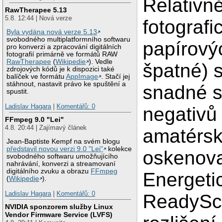
Relativně
RawTherapee 5.13
5.8. 12:44 | Nová verze
fotograf
Byla vydána nová verze 5.13
svobodného multiplatformního softwaru
papírový
pro konverzi a zpracování digitálních
fotografií primárně ve formátů RAW
RawTherapee
(
Wikipedie
). Vedle
špatné) 
zdrojových kódů je k dispozici také
balíček ve formátu
AppImage
. Stačí jej
stáhnout, nastavit právo ke spuštění a
snadné sk
spustit.
Ladislav Hagara
|
Komentářů: 0
negativů
FFmpeg 9.0 "Lei"
4.8. 20:44 | Zajímavý článek
amatérsk
Jean-Baptiste Kempf na svém blogu
představil novou verzi 9.0 "Lei"
kolekce
oskenova
svobodného softwaru umožňujícího
nahrávání, konverzi a streamovaní
digitálního zvuku a obrazu
FFmpeg
Energeti
(
Wikipedie
).
Ladislav Hagara
|
Komentářů: 0
ReadySc
NVIDIA sponzorem služby Linux
Vendor Firmware Service (LVFS)