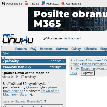
AbcLinuxu.cz
ITBiz.cz
HDmag.cz
AbcPráce.cz
AbcLinuxu
hledá autory
!
Poradna
FAQ
Hardware
Software
Články
Učebnice
Blog
Styl
×
AbcLinuxu
:/
Hardware
/
Vs
Zprávičky
napište »
Epson
/
Epson Perfection
Pracovní nabídky
inzerujte »
Štítky
:
Epson
,
hardware
,
Quake: Dawn of the Machine
USB
Upravit
včera 04:44 | IT novinky
U příležitosti 30. výročí vydání
počítačové hry
Quake
byla
vydána
nová epizoda
s názvem
Dawn of the
Machine
(
Steam
).
Ladislav Hagara
|
Komentářů: 3