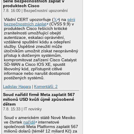
Série bezpečnostních záplat v
produktech Cisco
7.8. 16:00 | Bezpečnostní upozornění
Vládní CERT upozorňuje (
𝕏
) na
sérii
bezpečnostních záplat
(CVSS 9.9) v
produktech Cisco řešících kritické
zranitelnosti umožňující obejití
autentizace, eskalaci oprávnění,
vzdálené spuštění kódu a odepření
služby. Úspěšné zneužití může
útočníkům umožnit získat neoprávněný
přístup k dotčeným systémům,
kompromitovat zařízení Cisco Catalyst
SD-WAN a Cisco IOS XE, spustit
libovolný kód, zpřístupnit citlivé
informace nebo narušit dostupnost
postižených systémů.
Ladislav Hagara
|
Komentářů: 2
Soud nařídil firmě Meta zaplatit 567
milionů USD kvůli újmě způsobené
dětem
7.8. 15:33 | IT novinky
Soud v americkém státě Nové Mexiko
ve čtvrtek
nařídil
internetové
společnosti Meta Platforms zaplatit 567
milionů dolarů (téměř 12 miliard Kč) za