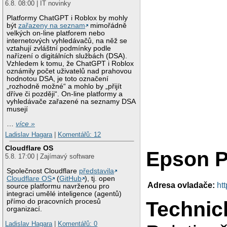
6.8. 08:00 | IT novinky
Platformy ChatGPT i Roblox by mohly
být
zařazeny na seznam
mimořádně
velkých on-line platforem nebo
internetových vyhledávačů, na něž se
vztahují zvláštní podmínky podle
nařízení o digitálních službách (DSA).
Vzhledem k tomu, že ChatGPT i Roblox
oznámily počet uživatelů nad prahovou
hodnotou DSA, je toto označení
„rozhodně možné“ a mohlo by „přijít
dříve či později“. On-line platformy a
vyhledávače zařazené na seznamy DSA
musejí
…
více »
Ladislav Hagara
|
Komentářů: 12
Cloudflare OS
Epson P
5.8. 17:00 | Zajímavý software
Společnost Cloudflare
představila
Cloudflare OS
(
GitHub
), tj. open
Adresa ovladače:
ht
source platformu navrženou pro
integraci umělé inteligence (agentů)
přímo do pracovních procesů
Technic
organizací.
Ladislav Hagara
|
Komentářů: 0