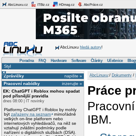
AbcLinuxu.cz
ITBiz.cz
HDmag.cz
AbcPráce.cz
AbcLinuxu
hledá autory
!
Poradna
FAQ
Hardware
Software
Články
Učebnice
Blog
Styl
×
AbcLinuxu
:/
Dokumenty
/
Zprávičky
napište »
Pracovní nabídky
inzerujte »
Práce p
EK: ChatGPT i Roblox mohou spadat
pod přísnější pravidla
dnes 08:00 | IT novinky
Pracovní
Platformy ChatGPT i Roblox by mohly
být
zařazeny na seznam
mimořádně
IBM.
velkých on-line platforem nebo
internetových vyhledávačů, na něž se
vztahují zvláštní podmínky podle
nařízení o digitálních službách (DSA).