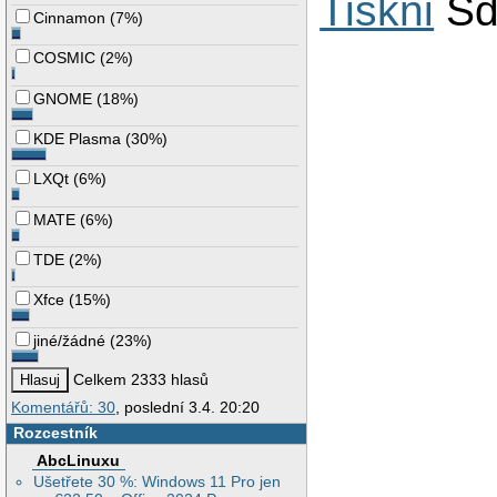
Tiskni
Sd
Cinnamon
(
7%
)
COSMIC
(
2%
)
GNOME
(
18%
)
KDE Plasma
(
30%
)
LXQt
(
6%
)
MATE
(
6%
)
TDE
(
2%
)
Xfce
(
15%
)
jiné/žádné
(
23%
)
Celkem 2333 hlasů
Komentářů: 30
, poslední 3.4. 20:20
Rozcestník
AbcLinuxu
Ušetřete 30 %: Windows 11 Pro jen