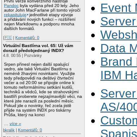
První verze konverzního nástroje
Event 
Pandoc
byla vydána před 20 lety. Jeho
autor John MacFarlane při tomto výročí
rekapituluje
jednotlivé etapy vývoje
Serve
a přidávání nových funkcí – rozšíření
nejen Markdownu a podporu mnoha
dalších formátů.
Websho
|🇵🇸
|
Komentářů: 0
Data 
Virtuální Bastlírna vol. 65: Už vám
dorazil předobjednaný INDX?
4.8. 00:55 | Pozvánky
Brand 
Srpen přinesl nejen další spalující
vedro, ale také Virtuální Bastlírnu s
IBM H
neméně žhavými novinkami. Využijte
tedy předpovědi na deštivý čtvrteční
večer a od 20:00 se připojte online k
tomuto neformálnímu setkání kutilů,
Server
techniků a vědců, kde se strahovskými
bastlíři proberete nejzajímavější věci, na
které jste narazili za poslední měsíc.
AS/40
Pokud jde o novinky, řeč zcela jistě
přijde na systém INDX pro tiskárny
Průša, který na konci
Custom
…
více »
Spani
bkralik
|
Komentářů: 0