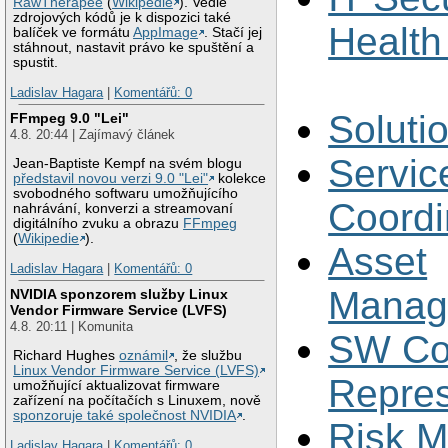
RawTherapee
(
Wikipedie
). Vedle
zdrojových kódů je k dispozici také
Health
balíček ve formátu
AppImage
. Stačí jej
stáhnout, nastavit právo ke spuštění a
spustit.
Ladislav Hagara
|
Komentářů: 0
Soluti
FFmpeg 9.0 "Lei"
4.8. 20:44 | Zajímavý článek
Servic
Jean-Baptiste Kempf na svém blogu
představil novou verzi 9.0 "Lei"
kolekce
svobodného softwaru umožňujícího
Coordi
nahrávání, konverzi a streamovaní
digitálního zvuku a obrazu
FFmpeg
(
Wikipedie
).
Asset
Ladislav Hagara
|
Komentářů: 0
Manag
NVIDIA sponzorem služby Linux
Vendor Firmware Service (LVFS)
4.8. 20:11 | Komunita
SW Co
Richard Hughes
oznámil
, že službu
Linux Vendor Firmware Service (LVFS)
Repres
umožňující aktualizovat firmware
zařízení na počítačích s Linuxem, nově
sponzoruje také společnost NVIDIA
.
Risk 
Ladislav Hagara
|
Komentářů: 0