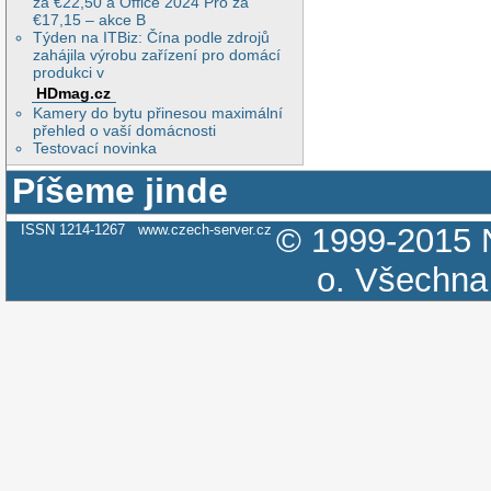
za €22,50 a Office 2024 Pro za
€17,15 – akce B
Týden na ITBiz: Čína podle zdrojů
zahájila výrobu zařízení pro domácí
produkci v
HDmag.cz
Kamery do bytu přinesou maximální
přehled o vaší domácnosti
Testovací novinka
Píšeme jinde
ISSN 1214-1267
www.czech-server.cz
© 1999-2015
o.
Všechna 