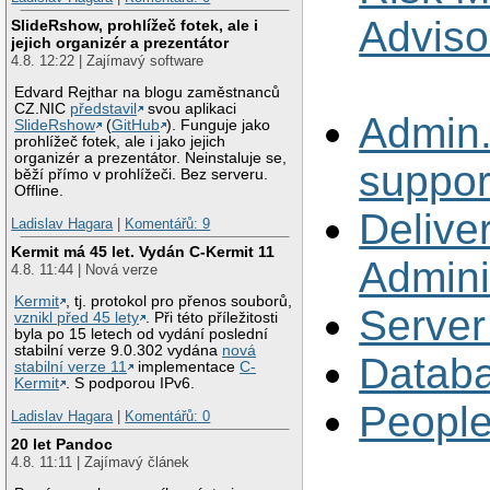
Adviso
SlideRshow, prohlížeč fotek, ale i
jejich organizér a prezentátor
4.8. 12:22 | Zajímavý software
Edvard Rejthar na blogu zaměstnanců
CZ.NIC
představil
svou aplikaci
Admin.
SlideRshow
(
GitHub
). Funguje jako
prohlížeč fotek, ale i jako jejich
organizér a prezentátor. Neinstaluje se,
suppor
běží přímo v prohlížeči. Bez serveru.
Offline.
Delive
Ladislav Hagara
|
Komentářů: 9
Kermit má 45 let. Vydán C-Kermit 11
Admini
4.8. 11:44 | Nová verze
Kermit
, tj. protokol pro přenos souborů,
Serve
vznikl před 45 lety
. Při této příležitosti
byla po 15 letech od vydání poslední
stabilní verze 9.0.302 vydána
nová
Databa
stabilní verze 11
implementace
C-
Kermit
. S podporou IPv6.
Peopl
Ladislav Hagara
|
Komentářů: 0
20 let Pandoc
4.8. 11:11 | Zajímavý článek