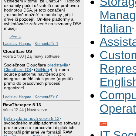
Storag
Vzhledem k tomu, že ChatGPT i Roblox
oznámily počet uživatelů nad prahovou
hodnotou DSA, je toto označení
Manag
„rozhodně možné“ a mohlo by „přijít
dříve či později“. On-line platformy a
vyhledávače zařazené na seznamy DSA
Italian
musejí
…
více »
Assist
Ladislav Hagara
|
Komentářů: 1
Custom
Cloudflare OS
včera 17:00 | Zajímavý software
Repres
Společnost Cloudflare
představila
Cloudflare OS
(
GitHub
), tj. open
source platformu navrženou pro
Englis
integraci umělé inteligence (agentů)
přímo do pracovních procesů
organizací.
Compu
Ladislav Hagara
|
Komentářů: 0
Operat
RawTherapee 5.13
včera 12:44 | Nová verze
Byla vydána nová verze 5.13
svobodného multiplatformního softwaru
pro konverzi a zpracování digitálních
IT Secu
fotografií primárně ve formátů RAW