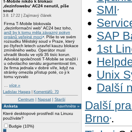
T-Mobile nikdo k blokaci
‚dezinfowebu‘ AC24 nenutil, píše
SMI
soud
3.8. 17:22 | Zajímavý článek
Servic
Firma T-Mobile blokovala
„dezinformační web“ AC24 bez toho,
SAP Ba
aniž by k tomu měla závazný pokyn
orgánů veřejné moci
. Píše to ve svém
rozsudku Městský soud v Praze, který
1st Li
po čtyřech letech uzavřel kauzu blokace
zmíněného webu. Operátor musí
uhradit škodu ve výši 35 tisíc korun.
Helpde
Advokát společnosti T-Mobile se snažil i
u odvolacího senátu argumentovat tím,
že firma jednala v dobré víře, když na
Unix S
stránky omezila přístup poté, co ji k
tomu vyzvalo
Další 
…
více »
Ladislav Hagara
|
Komentářů: 70
Centrum
|
Napsat
|
Starší
Další pr
Anketa
navrhněte »
Které desktopové prostředí na Linuxu
Brno
.
používáte?
Budgie
(
10%
)