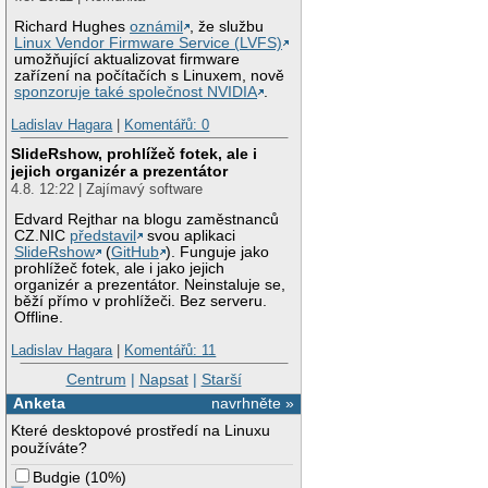
Richard Hughes
oznámil
, že službu
Linux Vendor Firmware Service (LVFS)
umožňující aktualizovat firmware
zařízení na počítačích s Linuxem, nově
sponzoruje také společnost NVIDIA
.
Ladislav Hagara
|
Komentářů: 0
SlideRshow, prohlížeč fotek, ale i
jejich organizér a prezentátor
4.8. 12:22 | Zajímavý software
Edvard Rejthar na blogu zaměstnanců
CZ.NIC
představil
svou aplikaci
SlideRshow
(
GitHub
). Funguje jako
prohlížeč fotek, ale i jako jejich
organizér a prezentátor. Neinstaluje se,
běží přímo v prohlížeči. Bez serveru.
Offline.
Ladislav Hagara
|
Komentářů: 11
Centrum
|
Napsat
|
Starší
Anketa
navrhněte »
Které desktopové prostředí na Linuxu
používáte?
Budgie
(
10%
)