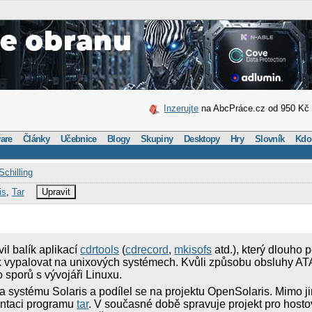
Inzerujte
na AbcPráce.cz od 950 Kč
are
Články
Učebnice
Blogy
Skupiny
Desktopy
Hry
Slovník
Kdo
Schilling
is
,
Tar
Upravit
vil balík aplikací
cdrtools
(
cdrecord
,
mkisofs
atd.), který dlouho 
k vypalovat na unixových systémech. Kvůli způsobu obsluhy A
o sporů s vývojáři Linuxu.
a systému Solaris a podílel se na projektu OpenSolaris. Mimo jin
ntaci programu
tar
. V současné době spravuje projekt pro hosto