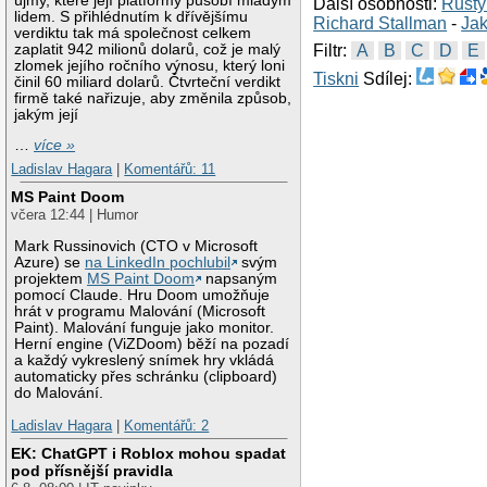
újmy, které její platformy působí mladým
Další osobnosti:
Rusty
lidem. S přihlédnutím k dřívějšímu
Richard Stallman
-
Jak
verdiktu tak má společnost celkem
zaplatit 942 milionů dolarů, což je malý
Filtr:
A
B
C
D
E
zlomek jejího ročního výnosu, který loni
Tiskni
Sdílej:
činil 60 miliard dolarů. Čtvrteční verdikt
firmě také nařizuje, aby změnila způsob,
jakým její
…
více »
Ladislav Hagara
|
Komentářů: 11
MS Paint Doom
včera 12:44 | Humor
Mark Russinovich (CTO v Microsoft
Azure) se
na LinkedIn pochlubil
svým
projektem
MS Paint Doom
napsaným
pomocí Claude. Hru Doom umožňuje
hrát v programu Malování (Microsoft
Paint). Malování funguje jako monitor.
Herní engine (ViZDoom) běží na pozadí
a každý vykreslený snímek hry vkládá
automaticky přes schránku (clipboard)
do Malování.
Ladislav Hagara
|
Komentářů: 2
EK: ChatGPT i Roblox mohou spadat
pod přísnější pravidla