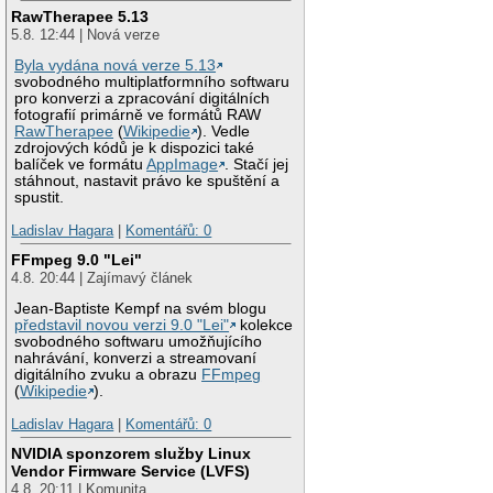
RawTherapee 5.13
5.8. 12:44 | Nová verze
Byla vydána nová verze 5.13
svobodného multiplatformního softwaru
pro konverzi a zpracování digitálních
fotografií primárně ve formátů RAW
RawTherapee
(
Wikipedie
). Vedle
zdrojových kódů je k dispozici také
balíček ve formátu
AppImage
. Stačí jej
stáhnout, nastavit právo ke spuštění a
spustit.
Ladislav Hagara
|
Komentářů: 0
FFmpeg 9.0 "Lei"
4.8. 20:44 | Zajímavý článek
Jean-Baptiste Kempf na svém blogu
představil novou verzi 9.0 "Lei"
kolekce
svobodného softwaru umožňujícího
nahrávání, konverzi a streamovaní
digitálního zvuku a obrazu
FFmpeg
(
Wikipedie
).
Ladislav Hagara
|
Komentářů: 0
NVIDIA sponzorem služby Linux
Vendor Firmware Service (LVFS)
4.8. 20:11 | Komunita