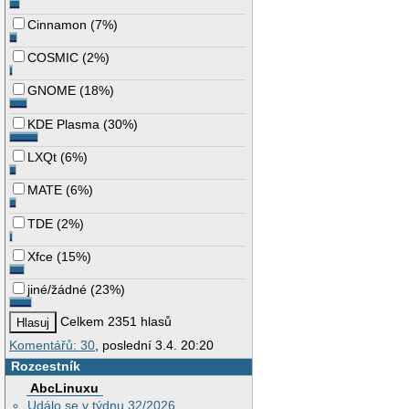
Cinnamon
(
7%
)
COSMIC
(
2%
)
GNOME
(
18%
)
KDE Plasma
(
30%
)
LXQt
(
6%
)
MATE
(
6%
)
TDE
(
2%
)
Xfce
(
15%
)
jiné/žádné
(
23%
)
Celkem 2351 hlasů
Komentářů: 30
, poslední 3.4. 20:20
Rozcestník
AbcLinuxu
Událo se v týdnu 32/2026