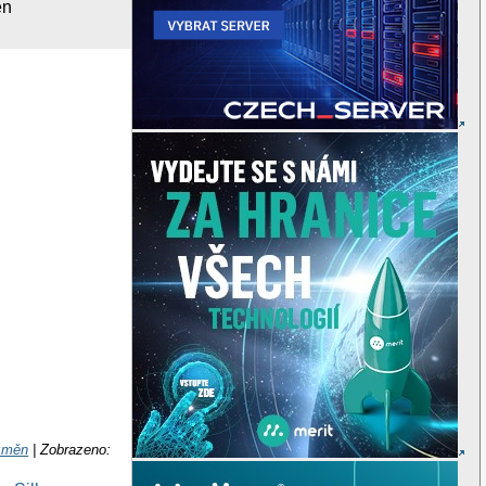
en
 změn
| Zobrazeno: