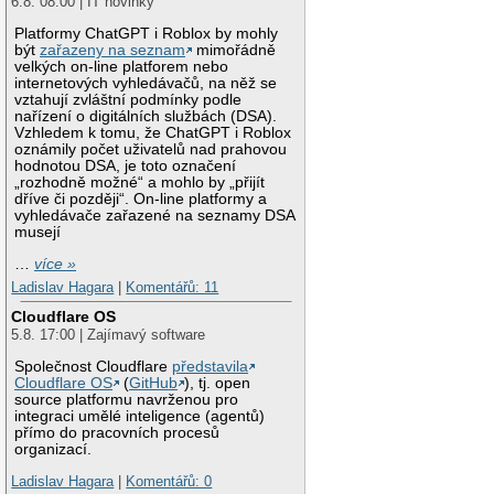
6.8. 08:00 | IT novinky
Platformy ChatGPT i Roblox by mohly
být
zařazeny na seznam
mimořádně
velkých on-line platforem nebo
internetových vyhledávačů, na něž se
vztahují zvláštní podmínky podle
nařízení o digitálních službách (DSA).
Vzhledem k tomu, že ChatGPT i Roblox
oznámily počet uživatelů nad prahovou
hodnotou DSA, je toto označení
„rozhodně možné“ a mohlo by „přijít
dříve či později“. On-line platformy a
vyhledávače zařazené na seznamy DSA
musejí
…
více »
Ladislav Hagara
|
Komentářů: 11
Cloudflare OS
5.8. 17:00 | Zajímavý software
Společnost Cloudflare
představila
Cloudflare OS
(
GitHub
), tj. open
source platformu navrženou pro
integraci umělé inteligence (agentů)
přímo do pracovních procesů
organizací.
Ladislav Hagara
|
Komentářů: 0