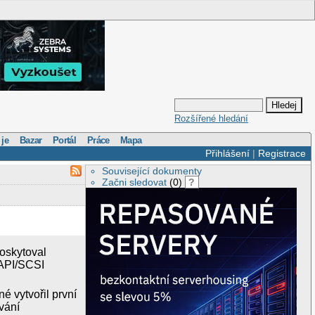
Rozšířené hledání
 je
Bazar
Portál
Práce
Mapa
Přihlášení
|
Registrace
Související dokumenty
Začni sledovat
(0)
?
poskytoval
TAPI/SCSI
é vytvořil první
vání