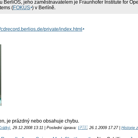
 BerliOS, jeho zaměstnavatelem je Fraunhofer Institute for Op
tems (
FOKUS
) v Berlíně.
6
//cdrecord.berlios.de/private/index.html
ten, je prázdný nebo obsahuje chybu.
Krátký
, 29.12.2008 13:11 | Poslední úprava:
|🇵🇸
, 26.1.2009 17:27 |
Historie