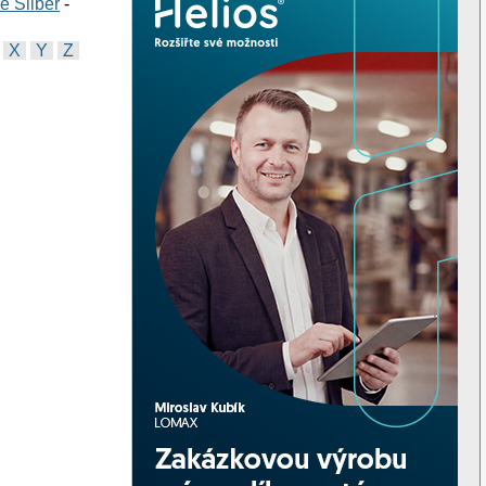
e Silber
-
X
Y
Z