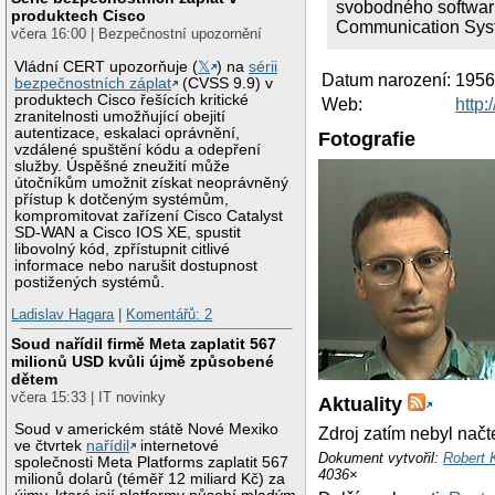
svobodného softwaru
produktech Cisco
Communication Sys
včera 16:00 | Bezpečnostní upozornění
Vládní CERT upozorňuje (
𝕏
) na
sérii
Datum narození:
195
bezpečnostních záplat
(CVSS 9.9) v
produktech Cisco řešících kritické
Web:
http:
zranitelnosti umožňující obejití
autentizace, eskalaci oprávnění,
Fotografie
vzdálené spuštění kódu a odepření
služby. Úspěšné zneužití může
útočníkům umožnit získat neoprávněný
přístup k dotčeným systémům,
kompromitovat zařízení Cisco Catalyst
SD-WAN a Cisco IOS XE, spustit
libovolný kód, zpřístupnit citlivé
informace nebo narušit dostupnost
postižených systémů.
Ladislav Hagara
|
Komentářů: 2
Soud nařídil firmě Meta zaplatit 567
milionů USD kvůli újmě způsobené
dětem
včera 15:33 | IT novinky
Aktuality
Soud v americkém státě Nové Mexiko
Zdroj zatím nebyl nač
ve čtvrtek
nařídil
internetové
Dokument vytvořil:
Robert 
společnosti Meta Platforms zaplatit 567
4036×
milionů dolarů (téměř 12 miliard Kč) za