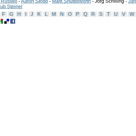
 Russell
-
Aaron Seigo
-
Mark Shuttleworth
- Jörg Schilling -
Jan
ub Steiner
F
G
H
I
J
K
L
M
N
O
P
Q
R
S
T
U
V
W