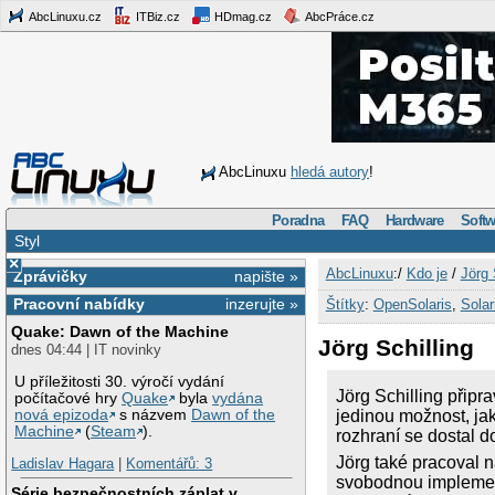
AbcLinuxu.cz
ITBiz.cz
HDmag.cz
AbcPráce.cz
AbcLinuxu
hledá autory
!
Poradna
FAQ
Hardware
Softw
Styl
×
AbcLinuxu
:/
Kdo je
/
Jörg 
Zprávičky
napište »
Pracovní nabídky
inzerujte »
Štítky
:
OpenSolaris
,
Solar
Quake: Dawn of the Machine
Jörg Schilling
dnes 04:44 | IT novinky
U příležitosti 30. výročí vydání
Jörg Schilling připra
počítačové hry
Quake
byla
vydána
nová epizoda
s názvem
Dawn of the
jedinou možnost, ja
Machine
(
Steam
).
rozhraní se dostal d
Jörg také pracoval n
Ladislav Hagara
|
Komentářů: 3
svobodnou impleme
Série bezpečnostních záplat v