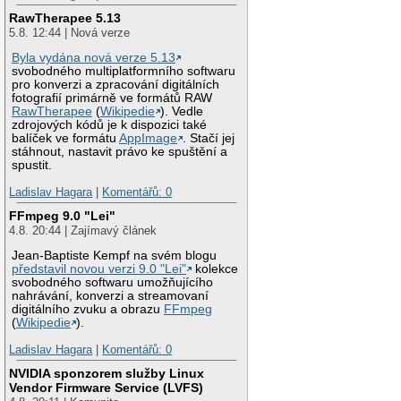
RawTherapee 5.13
5.8. 12:44 | Nová verze
Byla vydána nová verze 5.13
svobodného multiplatformního softwaru
pro konverzi a zpracování digitálních
fotografií primárně ve formátů RAW
RawTherapee
(
Wikipedie
). Vedle
zdrojových kódů je k dispozici také
balíček ve formátu
AppImage
. Stačí jej
stáhnout, nastavit právo ke spuštění a
spustit.
Ladislav Hagara
|
Komentářů: 0
FFmpeg 9.0 "Lei"
4.8. 20:44 | Zajímavý článek
Jean-Baptiste Kempf na svém blogu
představil novou verzi 9.0 "Lei"
kolekce
svobodného softwaru umožňujícího
nahrávání, konverzi a streamovaní
digitálního zvuku a obrazu
FFmpeg
(
Wikipedie
).
Ladislav Hagara
|
Komentářů: 0
NVIDIA sponzorem služby Linux
Vendor Firmware Service (LVFS)