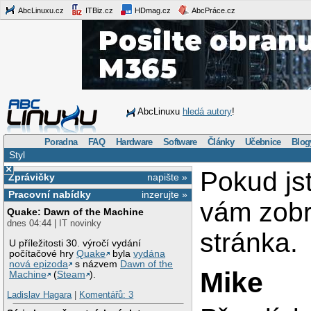
AbcLinuxu.cz
ITBiz.cz
HDmag.cz
AbcPráce.cz
AbcLinuxu
hledá autory
!
Poradna
FAQ
Hardware
Software
Články
Učebnice
Blog
Styl
×
Pokud js
Zprávičky
napište »
Pracovní nabídky
inzerujte »
vám zob
Quake: Dawn of the Machine
dnes 04:44 | IT novinky
stránka.
U příležitosti 30. výročí vydání
počítačové hry
Quake
byla
vydána
nová epizoda
s názvem
Dawn of the
Mike
Machine
(
Steam
).
Ladislav Hagara
|
Komentářů: 3