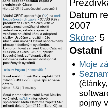
Přezdívk
Série bezpečnostních záplat v
produktech Cisco
včera 16:00 | Bezpečnostní upozornění
Datum reg
Vládní CERT upozorňuje (
𝕏
) na
sérii
bezpečnostních záplat
(CVSS 9.9) v
2007
produktech Cisco řešících kritické
zranitelnosti umožňující obejití
autentizace, eskalaci oprávnění,
vzdálené spuštění kódu a odepření
Skóre
: 5
služby. Úspěšné zneužití může
útočníkům umožnit získat neoprávněný
přístup k dotčeným systémům,
Ostatní
kompromitovat zařízení Cisco Catalyst
SD-WAN a Cisco IOS XE, spustit
libovolný kód, zpřístupnit citlivé
informace nebo narušit dostupnost
Moje zá
postižených systémů.
Ladislav Hagara
|
Komentářů: 2
Seznam 
Soud nařídil firmě Meta zaplatit 567
milionů USD kvůli újmě způsobené
(články
dětem
včera 15:33 | IT novinky
softwar
Soud v americkém státě Nové Mexiko
ve čtvrtek
nařídil
internetové
pojmy v
společnosti Meta Platforms zaplatit 567
milionů dolarů (téměř 12 miliard Kč) za