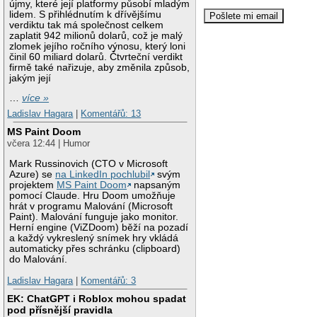
újmy, které její platformy působí mladým
lidem. S přihlédnutím k dřívějšímu
verdiktu tak má společnost celkem
zaplatit 942 milionů dolarů, což je malý
zlomek jejího ročního výnosu, který loni
činil 60 miliard dolarů. Čtvrteční verdikt
firmě také nařizuje, aby změnila způsob,
jakým její
…
více »
Ladislav Hagara
|
Komentářů: 13
MS Paint Doom
včera 12:44 | Humor
Mark Russinovich (CTO v Microsoft
Azure) se
na LinkedIn pochlubil
svým
projektem
MS Paint Doom
napsaným
pomocí Claude. Hru Doom umožňuje
hrát v programu Malování (Microsoft
Paint). Malování funguje jako monitor.
Herní engine (ViZDoom) běží na pozadí
a každý vykreslený snímek hry vkládá
automaticky přes schránku (clipboard)
do Malování.
Ladislav Hagara
|
Komentářů: 3
EK: ChatGPT i Roblox mohou spadat
pod přísnější pravidla