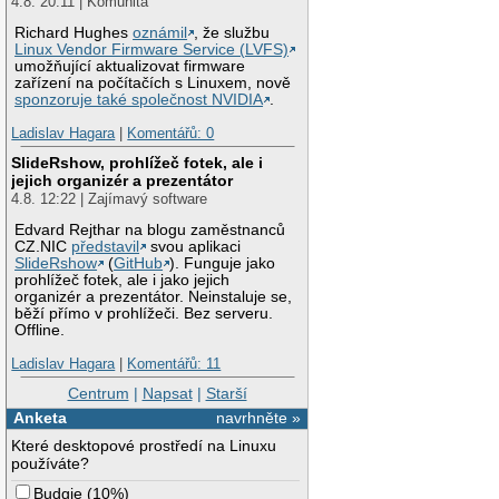
4.8. 20:11 | Komunita
Richard Hughes
oznámil
, že službu
Linux Vendor Firmware Service (LVFS)
umožňující aktualizovat firmware
zařízení na počítačích s Linuxem, nově
sponzoruje také společnost NVIDIA
.
Ladislav Hagara
|
Komentářů: 0
SlideRshow, prohlížeč fotek, ale i
jejich organizér a prezentátor
4.8. 12:22 | Zajímavý software
Edvard Rejthar na blogu zaměstnanců
CZ.NIC
představil
svou aplikaci
SlideRshow
(
GitHub
). Funguje jako
prohlížeč fotek, ale i jako jejich
organizér a prezentátor. Neinstaluje se,
běží přímo v prohlížeči. Bez serveru.
Offline.
Ladislav Hagara
|
Komentářů: 11
Centrum
|
Napsat
|
Starší
Anketa
navrhněte »
Které desktopové prostředí na Linuxu
používáte?
Budgie
(
10%
)