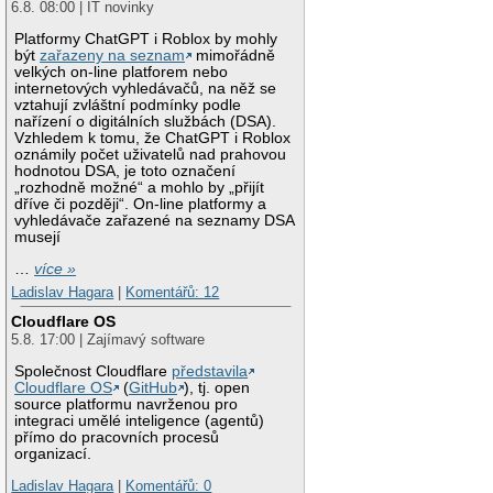
6.8. 08:00 | IT novinky
Platformy ChatGPT i Roblox by mohly
být
zařazeny na seznam
mimořádně
velkých on-line platforem nebo
internetových vyhledávačů, na něž se
vztahují zvláštní podmínky podle
nařízení o digitálních službách (DSA).
Vzhledem k tomu, že ChatGPT i Roblox
oznámily počet uživatelů nad prahovou
hodnotou DSA, je toto označení
„rozhodně možné“ a mohlo by „přijít
dříve či později“. On-line platformy a
vyhledávače zařazené na seznamy DSA
musejí
…
více »
Ladislav Hagara
|
Komentářů: 12
Cloudflare OS
5.8. 17:00 | Zajímavý software
Společnost Cloudflare
představila
Cloudflare OS
(
GitHub
), tj. open
source platformu navrženou pro
integraci umělé inteligence (agentů)
přímo do pracovních procesů
organizací.
Ladislav Hagara
|
Komentářů: 0