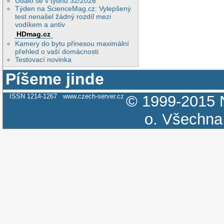
Událo se v týdnu 32/2026
Týden na ScienceMag.cz: Vylepšený
test nenašel žádný rozdíl mezi
vodíkem a antiv
HDmag.cz
Kamery do bytu přinesou maximální
přehled o vaší domácnosti
Testovací novinka
Píšeme jinde
ISSN 1214-1267
www.czech-server.cz
© 1999-2015
o.
Všechna 