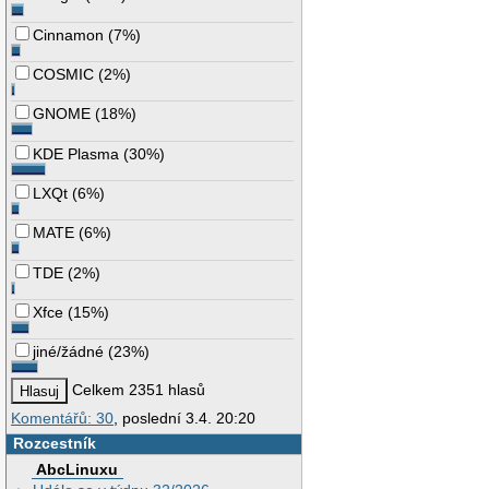
Cinnamon
(
7%
)
COSMIC
(
2%
)
GNOME
(
18%
)
KDE Plasma
(
30%
)
LXQt
(
6%
)
MATE
(
6%
)
TDE
(
2%
)
Xfce
(
15%
)
jiné/žádné
(
23%
)
Celkem 2351 hlasů
Komentářů: 30
, poslední 3.4. 20:20
Rozcestník
AbcLinuxu