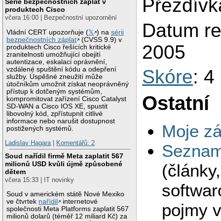
Přezdívk
Série bezpečnostních záplat v
produktech Cisco
včera 16:00 | Bezpečnostní upozornění
Datum reg
Vládní CERT upozorňuje (
𝕏
) na
sérii
bezpečnostních záplat
(CVSS 9.9) v
2005
produktech Cisco řešících kritické
zranitelnosti umožňující obejití
autentizace, eskalaci oprávnění,
vzdálené spuštění kódu a odepření
Skóre
: 4
služby. Úspěšné zneužití může
útočníkům umožnit získat neoprávněný
přístup k dotčeným systémům,
Ostatní
kompromitovat zařízení Cisco Catalyst
SD-WAN a Cisco IOS XE, spustit
libovolný kód, zpřístupnit citlivé
informace nebo narušit dostupnost
Moje zá
postižených systémů.
Ladislav Hagara
|
Komentářů: 2
Seznam 
Soud nařídil firmě Meta zaplatit 567
milionů USD kvůli újmě způsobené
(články
dětem
včera 15:33 | IT novinky
softwar
Soud v americkém státě Nové Mexiko
ve čtvrtek
nařídil
internetové
pojmy v
společnosti Meta Platforms zaplatit 567
milionů dolarů (téměř 12 miliard Kč) za