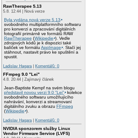
RawTherapee 5.13
5.8. 12:44 | Nová verze
Byla vydána nová verze 5.13
svobodného multiplatformního softwaru
pro konverzi a zpracování digitálních
fotografií primárně ve formátů RAW
RawTherapee
(
Wikipedie
). Vedle
zdrojových kódů je k dispozici také
balíček ve formátu
AppImage
. Stačí jej
stáhnout, nastavit právo ke spuštění a
spustit.
Ladislav Hagara
|
Komentářů: 0
FFmpeg 9.0 "Lei"
4.8. 20:44 | Zajímavý článek
Jean-Baptiste Kempf na svém blogu
představil novou verzi 9.0 "Lei"
kolekce
svobodného softwaru umožňujícího
nahrávání, konverzi a streamovaní
digitálního zvuku a obrazu
FFmpeg
(
Wikipedie
).
Ladislav Hagara
|
Komentářů: 0
NVIDIA sponzorem služby Linux
Vendor Firmware Service (LVFS)