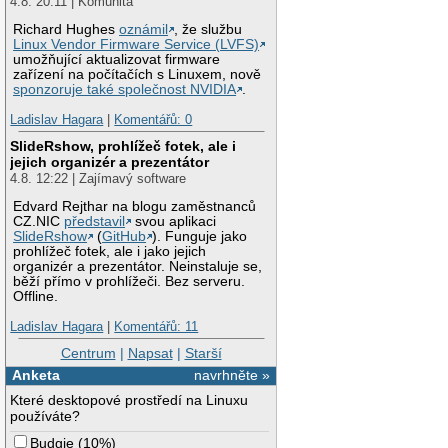
4.8. 20:11 | Komunita
Richard Hughes
oznámil
, že službu
Linux Vendor Firmware Service (LVFS)
umožňující aktualizovat firmware
zařízení na počítačích s Linuxem, nově
sponzoruje také společnost NVIDIA
.
Ladislav Hagara
|
Komentářů: 0
SlideRshow, prohlížeč fotek, ale i
jejich organizér a prezentátor
4.8. 12:22 | Zajímavý software
Edvard Rejthar na blogu zaměstnanců
CZ.NIC
představil
svou aplikaci
SlideRshow
(
GitHub
). Funguje jako
prohlížeč fotek, ale i jako jejich
organizér a prezentátor. Neinstaluje se,
běží přímo v prohlížeči. Bez serveru.
Offline.
Ladislav Hagara
|
Komentářů: 11
Centrum
|
Napsat
|
Starší
Anketa
navrhněte »
Které desktopové prostředí na Linuxu
používáte?
Budgie
(
10%
)