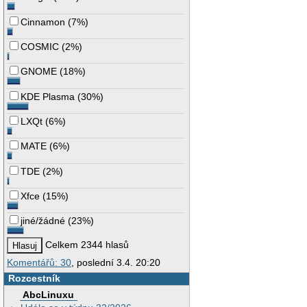
Cinnamon
(
7%
)
COSMIC
(
2%
)
GNOME
(
18%
)
KDE Plasma
(
30%
)
LXQt
(
6%
)
MATE
(
6%
)
TDE
(
2%
)
Xfce
(
15%
)
jiné/žádné
(
23%
)
Celkem 2344 hlasů
Komentářů: 30
, poslední 3.4. 20:20
Rozcestník
AbcLinuxu