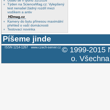
Událo se v týdnu 32/2026
Týden na ScienceMag.cz: Vylepšený
test nenašel žádný rozdíl mezi
vodíkem a antiv
HDmag.cz
Kamery do bytu přinesou maximální
přehled o vaší domácnosti
Testovací novinka
Píšeme jinde
ISSN 1214-1267
www.czech-server.cz
© 1999-2015
o.
Všechna 