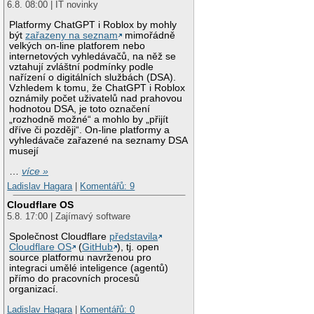
6.8. 08:00 | IT novinky
Platformy ChatGPT i Roblox by mohly
být
zařazeny na seznam
mimořádně
velkých on-line platforem nebo
internetových vyhledávačů, na něž se
vztahují zvláštní podmínky podle
nařízení o digitálních službách (DSA).
Vzhledem k tomu, že ChatGPT i Roblox
oznámily počet uživatelů nad prahovou
hodnotou DSA, je toto označení
„rozhodně možné“ a mohlo by „přijít
dříve či později“. On-line platformy a
vyhledávače zařazené na seznamy DSA
musejí
…
více »
Ladislav Hagara
|
Komentářů: 9
Cloudflare OS
5.8. 17:00 | Zajímavý software
Společnost Cloudflare
představila
Cloudflare OS
(
GitHub
), tj. open
source platformu navrženou pro
integraci umělé inteligence (agentů)
přímo do pracovních procesů
organizací.
Ladislav Hagara
|
Komentářů: 0