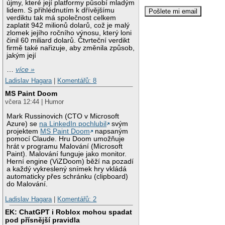
újmy, které její platformy působí mladým
lidem. S přihlédnutím k dřívějšímu
verdiktu tak má společnost celkem
zaplatit 942 milionů dolarů, což je malý
zlomek jejího ročního výnosu, který loni
činil 60 miliard dolarů. Čtvrteční verdikt
firmě také nařizuje, aby změnila způsob,
jakým její
…
více »
Ladislav Hagara
|
Komentářů: 8
MS Paint Doom
včera 12:44 | Humor
Mark Russinovich (CTO v Microsoft
Azure) se
na LinkedIn pochlubil
svým
projektem
MS Paint Doom
napsaným
pomocí Claude. Hru Doom umožňuje
hrát v programu Malování (Microsoft
Paint). Malování funguje jako monitor.
Herní engine (ViZDoom) běží na pozadí
a každý vykreslený snímek hry vkládá
automaticky přes schránku (clipboard)
do Malování.
Ladislav Hagara
|
Komentářů: 2
EK: ChatGPT i Roblox mohou spadat
pod přísnější pravidla