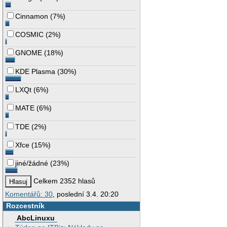
Cinnamon
(
7%
)
COSMIC
(
2%
)
GNOME
(
18%
)
KDE Plasma
(
30%
)
LXQt
(
6%
)
MATE
(
6%
)
TDE
(
2%
)
Xfce
(
15%
)
jiné/žádné
(
23%
)
Celkem 2352 hlasů
Komentářů: 30
, poslední 3.4. 20:20
Rozcestník
AbcLinuxu