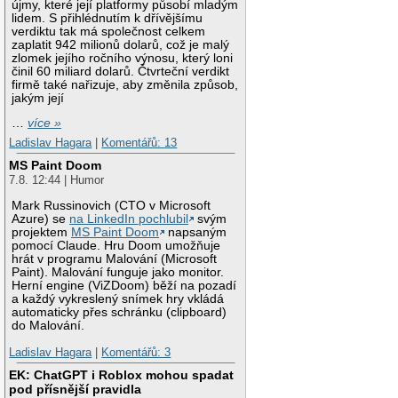
újmy, které její platformy působí mladým
lidem. S přihlédnutím k dřívějšímu
verdiktu tak má společnost celkem
zaplatit 942 milionů dolarů, což je malý
zlomek jejího ročního výnosu, který loni
činil 60 miliard dolarů. Čtvrteční verdikt
firmě také nařizuje, aby změnila způsob,
jakým její
…
více »
Ladislav Hagara
|
Komentářů: 13
MS Paint Doom
7.8. 12:44 | Humor
Mark Russinovich (CTO v Microsoft
Azure) se
na LinkedIn pochlubil
svým
projektem
MS Paint Doom
napsaným
pomocí Claude. Hru Doom umožňuje
hrát v programu Malování (Microsoft
Paint). Malování funguje jako monitor.
Herní engine (ViZDoom) běží na pozadí
a každý vykreslený snímek hry vkládá
automaticky přes schránku (clipboard)
do Malování.
Ladislav Hagara
|
Komentářů: 3
EK: ChatGPT i Roblox mohou spadat
pod přísnější pravidla