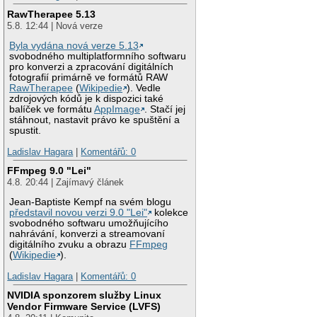
RawTherapee 5.13
5.8. 12:44 | Nová verze
Byla vydána nová verze 5.13
svobodného multiplatformního softwaru
pro konverzi a zpracování digitálních
fotografií primárně ve formátů RAW
RawTherapee
(
Wikipedie
). Vedle
zdrojových kódů je k dispozici také
balíček ve formátu
AppImage
. Stačí jej
stáhnout, nastavit právo ke spuštění a
spustit.
Ladislav Hagara
|
Komentářů: 0
FFmpeg 9.0 "Lei"
4.8. 20:44 | Zajímavý článek
Jean-Baptiste Kempf na svém blogu
představil novou verzi 9.0 "Lei"
kolekce
svobodného softwaru umožňujícího
nahrávání, konverzi a streamovaní
digitálního zvuku a obrazu
FFmpeg
(
Wikipedie
).
Ladislav Hagara
|
Komentářů: 0
NVIDIA sponzorem služby Linux
Vendor Firmware Service (LVFS)