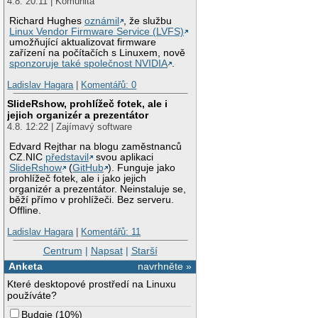
4.8. 20:11 | Komunita
Richard Hughes
oznámil
, že službu
Linux Vendor Firmware Service (LVFS)
umožňující aktualizovat firmware
zařízení na počítačích s Linuxem, nově
sponzoruje také společnost NVIDIA
.
Ladislav Hagara
|
Komentářů: 0
SlideRshow, prohlížeč fotek, ale i
jejich organizér a prezentátor
4.8. 12:22 | Zajímavý software
Edvard Rejthar na blogu zaměstnanců
CZ.NIC
představil
svou aplikaci
SlideRshow
(
GitHub
). Funguje jako
prohlížeč fotek, ale i jako jejich
organizér a prezentátor. Neinstaluje se,
běží přímo v prohlížeči. Bez serveru.
Offline.
Ladislav Hagara
|
Komentářů: 11
Centrum
|
Napsat
|
Starší
Anketa
navrhněte »
Které desktopové prostředí na Linuxu
používáte?
Budgie
(
10%
)