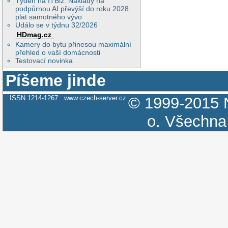
Týden na ITBiz: Náklady na
podpůrnou AI převýší do roku 2028
plat samotného vývo
Událo se v týdnu 32/2026
HDmag.cz
Kamery do bytu přinesou maximální
přehled o vaší domácnosti
Testovací novinka
Píšeme jinde
ISSN 1214-1267
www.czech-server.cz
© 1999-2015
o.
Všechna 