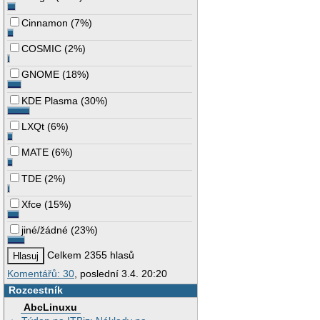
Cinnamon
(
7%
)
COSMIC
(
2%
)
GNOME
(
18%
)
KDE Plasma
(
30%
)
LXQt
(
6%
)
MATE
(
6%
)
TDE
(
2%
)
Xfce
(
15%
)
jiné/žádné
(
23%
)
Celkem 2355 hlasů
Komentářů: 30
, poslední 3.4. 20:20
Rozcestník
AbcLinuxu