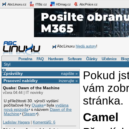
AbcLinuxu.cz
ITBiz.cz
HDmag.cz
AbcPráce.cz
AbcLinuxu
hledá autory
!
Poradna
FAQ
Hardware
Software
Články
Učebnice
Blog
Styl
×
Pokud js
Zprávičky
napište »
Pracovní nabídky
inzerujte »
vám zob
Quake: Dawn of the Machine
včera 04:44 | IT novinky
stránka.
U příležitosti 30. výročí vydání
počítačové hry
Quake
byla
vydána
nová epizoda
s názvem
Dawn of the
Camel
Machine
(
Steam
).
Ladislav Hagara
|
Komentářů: 6