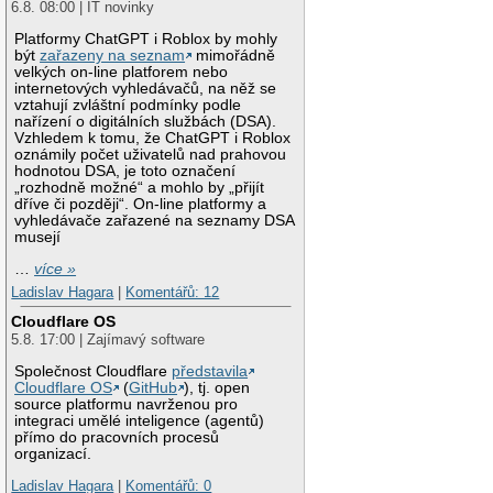
6.8. 08:00 | IT novinky
Platformy ChatGPT i Roblox by mohly
být
zařazeny na seznam
mimořádně
velkých on-line platforem nebo
internetových vyhledávačů, na něž se
vztahují zvláštní podmínky podle
nařízení o digitálních službách (DSA).
Vzhledem k tomu, že ChatGPT i Roblox
oznámily počet uživatelů nad prahovou
hodnotou DSA, je toto označení
„rozhodně možné“ a mohlo by „přijít
dříve či později“. On-line platformy a
vyhledávače zařazené na seznamy DSA
musejí
…
více »
Ladislav Hagara
|
Komentářů: 12
Cloudflare OS
5.8. 17:00 | Zajímavý software
Společnost Cloudflare
představila
Cloudflare OS
(
GitHub
), tj. open
source platformu navrženou pro
integraci umělé inteligence (agentů)
přímo do pracovních procesů
organizací.
Ladislav Hagara
|
Komentářů: 0