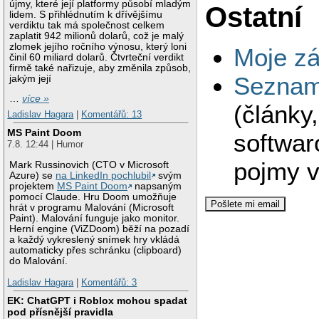
újmy, které její platformy působí mladým
Ostatní
lidem. S přihlédnutím k dřívějšímu
verdiktu tak má společnost celkem
zaplatit 942 milionů dolarů, což je malý
zlomek jejího ročního výnosu, který loni
Moje zá
činil 60 miliard dolarů. Čtvrteční verdikt
firmě také nařizuje, aby změnila způsob,
Seznam 
jakým její
…
více »
(články
Ladislav Hagara
|
Komentářů: 13
MS Paint Doom
softwar
7.8. 12:44 | Humor
pojmy v
Mark Russinovich (CTO v Microsoft
Azure) se
na LinkedIn pochlubil
svým
projektem
MS Paint Doom
napsaným
pomocí Claude. Hru Doom umožňuje
hrát v programu Malování (Microsoft
Paint). Malování funguje jako monitor.
Herní engine (ViZDoom) běží na pozadí
a každý vykreslený snímek hry vkládá
automaticky přes schránku (clipboard)
do Malování.
Ladislav Hagara
|
Komentářů: 3
EK: ChatGPT i Roblox mohou spadat
pod přísnější pravidla