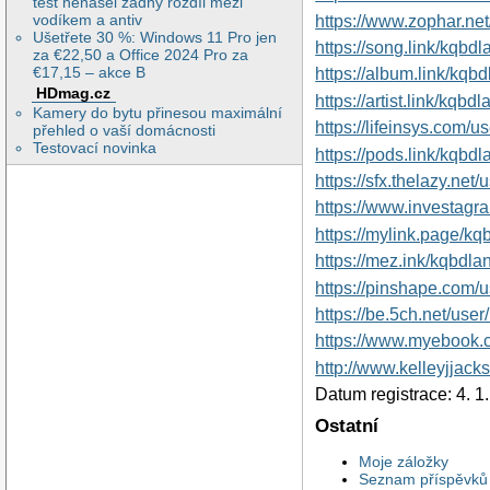
test nenašel žádný rozdíl mezi
vodíkem a antiv
https://www.zophar.n
Ušetřete 30 %: Windows 11 Pro jen
https://song.link/kqbdl
za €22,50 a Office 2024 Pro za
€17,15 – akce B
https://album.link/kqb
HDmag.cz
https://artist.link/kqbd
Kamery do bytu přinesou maximální
https://lifeinsys.com/u
přehled o vaší domácnosti
Testovací novinka
https://pods.link/kqbdl
https://sfx.thelazy.net
https://www.investagr
https://mylink.page/kq
https://mez.ink/kqbdla
https://pinshape.com
https://be.5ch.net/us
https://www.myebook.
http://www.kelleyjjac
Datum registrace: 4. 1
Ostatní
Moje záložky
Seznam příspěvků 