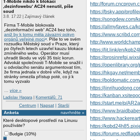
T-Mobile nikdo k blokaci
http://forum.cncprov
‚dezinfowebu‘ AC24 nenutil, píše
soud
https://bsky.app/profil
3.8. 17:22 | Zajímavý článek
https://songdew.com/
Firma T-Mobile blokovala
https://allmyfaves.ca/
„dezinformační web“ AC24 bez toho,
https://www.scribd.
aniž by k tomu měla závazný pokyn
orgánů veřejné moci
. Píše to ve svém
http://www.worldcham
rozsudku Městský soud v Praze, který
po čtyřech letech uzavřel kauzu blokace
https://lit.link/en/kqb2
zmíněného webu. Operátor musí
https://prosinrefgi.wix
uhradit škodu ve výši 35 tisíc korun.
Advokát společnosti T-Mobile se snažil i
https://openlibrary.or
u odvolacího senátu argumentovat tím,
že firma jednala v dobré víře, když na
https://hkgay.net/mem
stránky omezila přístup poté, co ji k
https://boldomatic.com
tomu vyzvalo
https://jinrihuodon
…
více »
https://kanban.xsitepo
Ladislav Hagara
|
Komentářů: 71
https://start.me/p/AR2
Centrum
|
Napsat
|
Starší
https://www.braidbabes
Anketa
navrhněte »
https://www.hackerea
Které desktopové prostředí na Linuxu
používáte?
https://kqbd24h85.pixi
https://forums.redfla
Budgie
(
10%
)