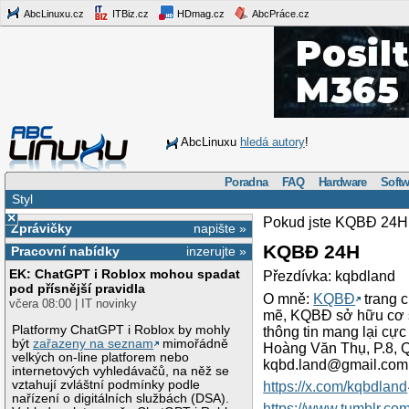
AbcLinuxu.cz
ITBiz.cz
HDmag.cz
AbcPráce.cz
AbcLinuxu
hledá autory
!
Poradna
FAQ
Hardware
Softw
Styl
×
Pokud jste KQBĐ 24H
Zprávičky
napište »
KQBĐ 24H
Pracovní nabídky
inzerujte »
EK: ChatGPT i Roblox mohou spadat
Přezdívka: kqbdland
pod přísnější pravidla
O mně:
KQBĐ
trang 
včera 08:00 | IT novinky
mẽ, KQBĐ sở hữu cơ sở 
Platformy ChatGPT i Roblox by mohly
thông tin mang lại cực
být
zařazeny na seznam
mimořádně
Hoàng Văn Thụ, P.8, 
velkých on-line platforem nebo
kqbd.land@gmail.com
internetových vyhledávačů, na něž se
vztahují zvláštní podmínky podle
https://x.com/kqbdland
nařízení o digitálních službách (DSA).
https://www.tumblr.co