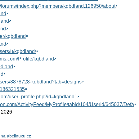
et/forums/index.php?members/kqbdland.126950/about
and
dland
land
ser/kqbdland
and
/users/u/kqbdland/
ams.com/Profile/kqbdland
bdland
nd
/users/8878728-kqbdland?tab=designs
er/186321535
com/user_profile.php?id=kqbdland1
kson.com/ActivityFeed/MyProfile/tabid/104/UserId/645037/Defa
. 2026
na abclinuxu.cz