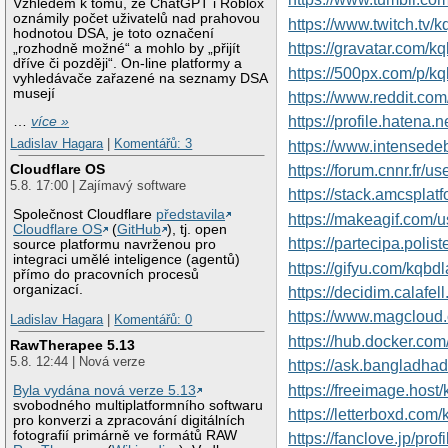
Vzhledem k tomu, že ChatGPT i Roblox
oznámily počet uživatelů nad prahovou
https://www.twitch.tv/
hodnotou DSA, je toto označení
https://gravatar.com/k
„rozhodně možné“ a mohlo by „přijít
dříve či později“. On-line platformy a
https://500px.com/p/k
vyhledávače zařazené na seznamy DSA
musejí
https://www.reddit.com
https://profile.hatena.
…
více »
Ladislav Hagara
|
Komentářů: 3
https://www.intensed
Cloudflare OS
https://forum.cnnr.fr/u
5.8. 17:00 | Zajímavý software
https://stack.amcspla
Společnost Cloudflare
představila
https://makeagif.com/
Cloudflare OS
(
GitHub
), tj. open
https://partecipa.polis
source platformu navrženou pro
integraci umělé inteligence (agentů)
https://gifyu.com/kqbd
přímo do pracovních procesů
organizací.
https://decidim.calafell
https://www.magcloud
Ladislav Hagara
|
Komentářů: 0
https://hub.docker.co
RawTherapee 5.13
5.8. 12:44 | Nová verze
https://ask.bangladh
https://freeimage.host
Byla vydána nová verze 5.13
svobodného multiplatformního softwaru
https://letterboxd.com
pro konverzi a zpracování digitálních
fotografií primárně ve formátů RAW
https://fanclove.jp/pr