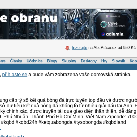
Inzerujte
na AbcPráce.cz od 950 Kč
are
Články
Učebnice
Blogy
Skupiny
Desktopy
Hry
Slovník
Kdo
,
přihlaste se
a bude vám zobrazena vaše domovská stránka.
cung cấp tỷ số kết quả bóng đá trực tuyến top đầu và được ng
dữ liệu kết quả bóng đá khổng lồ từ nhiều giải đấu tại Anh, P
 kỳ chính xác, được truyền tải qua giao diện thân thiện, dễ dàn
Q. Phú Nhuận, Thành Phố Hồ Chí Minh, Việt Nam Zipcode: 700
 #kqbd #kqbd24h #ketquabongda #tysobongda #kqbdland
m/kqbdland