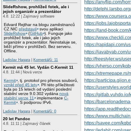
https://anyflip.com/ho
SlideRshow, prohlížeč fotek, ale i
http://delphi.larsbo.or
jejich organizér a prezentátor
https://www.coursera.
4.8. 12:22 | Zajímavý software
https://jobs.lajobspor
Edvard Rejthar na blogu zaměstnanců
CZ.NIC
představil
svou aplikaci
https://land-book.com
SlideRshow
(
GitHub
). Funguje jako
https://www.checkli.c
prohlížeč fotek, ale i jako jejich
organizér a prezentátor. Neinstaluje se,
https://rapidapi.com/u
běží přímo v prohlížeči. Bez serveru.
Offline.
https://javabyab.com/
http://freestyler.ws/u
Ladislav Hagara
|
Komentářů: 11
https://vherso.com/kq
Kermit má 45 let. Vydán C-Kermit 11
4.8. 11:44 | Nová verze
https://xtremepape.r
https://participa.gijon.
Kermit
, tj. protokol pro přenos souborů,
vznikl před 45 lety
. Při této příležitosti
https://userstyles.wor
byla po 15 letech od vydání poslední
stabilní verze 9.0.302 vydána
nová
https://gitlab.vuhdo.io
stabilní verze 11
implementace
C-
https://barcelonadema-p
Kermit
. S podporou IPv6.
https://app.readthedoc
Ladislav Hagara
|
Komentářů: 0
https://www.multichai
20 let Pandoc
https://savee.com/kqb
4.8. 11:11 | Zajímavý článek
https://edabit.com