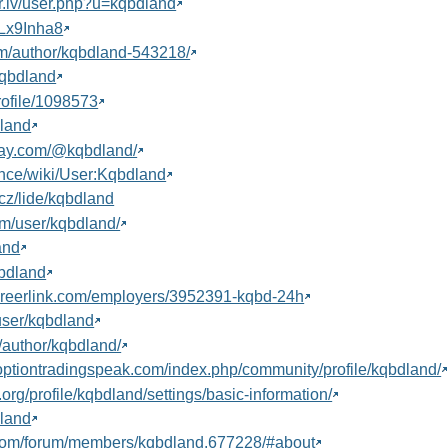
.lv/user.php?u=kqbdland
/3Lx9Inha8
com/author/kqbdland-543218/
/kqbdland
profile/1098573
dland
eway.com/@kqbdland/
ience/wiki/User:Kqbdland
cz/lide/kqbdland
om/user/kqbdland/
land
qbdland
areerlink.com/employers/3952391-kqbd-24h
user/kqbdland
/author/kqbdland/
ptiontradingspeak.com/index.php/community/profile/kqbdland/
org/profile/kqbdland/settings/basic-information/
dland
.com/forum/members/kqbdland.677228/#about