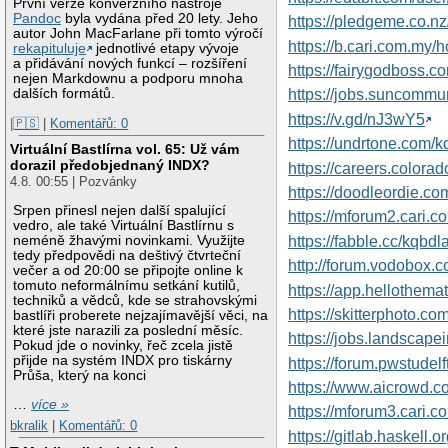
První verze konverzního nástroje
Pandoc
byla vydána před 20 lety. Jeho
https://pledgeme.co.nz
autor John MacFarlane při tomto výročí
https://b.cari.com.m
rekapituluje
jednotlivé etapy vývoje
a přidávání nových funkcí – rozšíření
https://fairygodboss.
nejen Markdownu a podporu mnoha
dalších formátů.
https://jobs.suncomm
https://v.gd/nJ3wY5
|🇵🇸
|
Komentářů: 0
https://undrtone.com/
Virtuální Bastlírna vol. 65: Už vám
dorazil předobjednaný INDX?
https://careers.colora
4.8. 00:55 | Pozvánky
https://doodleordie.co
Srpen přinesl nejen další spalující
https://mforum2.cari
vedro, ale také Virtuální Bastlírnu s
https://fabble.cc/kqbdl
neméně žhavými novinkami. Využijte
tedy předpovědi na deštivý čtvrteční
http://forum.vodobox.
večer a od 20:00 se připojte online k
tomuto neformálnímu setkání kutilů,
https://app.hellothema
techniků a vědců, kde se strahovskými
https://skitterphoto.
bastlíři proberete nejzajímavější věci, na
které jste narazili za poslední měsíc.
https://jobs.landscape
Pokud jde o novinky, řeč zcela jistě
přijde na systém INDX pro tiskárny
https://forum.pwstudelf
Průša, který na konci
https://www.aicrowd.c
…
více »
https://mforum3.cari
bkralik
|
Komentářů: 0
https://gitlab.haskell.