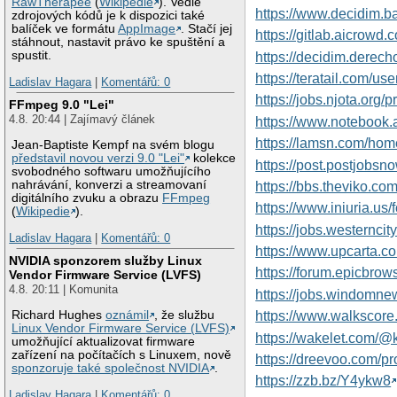
RawTherapee
(
Wikipedie
). Vedle
https://www.decidim.ba
zdrojových kódů je k dispozici také
balíček ve formátu
AppImage
. Stačí jej
https://gitlab.aicrowd
stáhnout, nastavit právo ke spuštění a
spustit.
https://decidim.derecho
https://teratail.com/us
Ladislav Hagara
|
Komentářů: 0
https://jobs.njota.org
FFmpeg 9.0 "Lei"
4.8. 20:44 | Zajímavý článek
https://www.notebook.
https://lamsn.com/h
Jean-Baptiste Kempf na svém blogu
představil novou verzi 9.0 "Lei"
kolekce
https://post.postjobs
svobodného softwaru umožňujícího
nahrávání, konverzi a streamovaní
https://bbs.theviko
digitálního zvuku a obrazu
FFmpeg
https://www.iniuria.
(
Wikipedie
).
https://jobs.westernci
Ladislav Hagara
|
Komentářů: 0
https://www.upcarta.co
NVIDIA sponzorem služby Linux
https://forum.epicbro
Vendor Firmware Service (LVFS)
4.8. 20:11 | Komunita
https://jobs.windomne
Richard Hughes
oznámil
, že službu
https://www.walksco
Linux Vendor Firmware Service (LVFS)
https://wakelet.com/
umožňující aktualizovat firmware
zařízení na počítačích s Linuxem, nově
https://dreevoo.com/p
sponzoruje také společnost NVIDIA
.
https://zzb.bz/Y4ykw8
Ladislav Hagara
|
Komentářů: 0