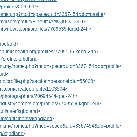
/profiles/308101/
y/home.php?mod=space&uid=3367454&do=profile
com/users/profile/Fl7e0rfJAt/KQBDJ-24H
unitynews.com/profiles/7709535-kqbd-24h
kqbdland
dopublichealth.org/profiles/7709536-kqbd-24h
m/profile/kqbdland
.com.my/home.php?mod=space&uid=3367454&do=profile
and
com/profile.php?section=personal&id=55008
tic.com/creator/profile/1103504
com/photographers/2069454/kqbd-24h
industrycareers.org/profiles/7709559-kqbd-24h
t.nl/user/kqbdland
om/participants/kqbdland
.com.my/home.php?mod=space&uid=3367454&do=profile
org/kqbdland