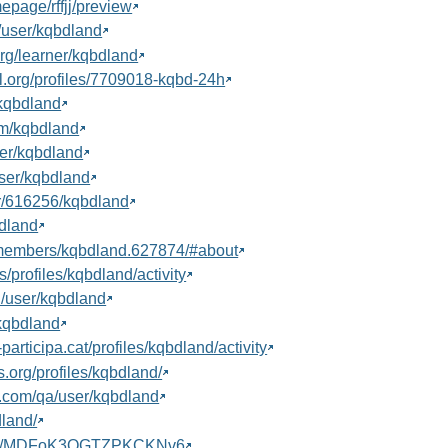
mepage/rffjj/preview
g/user/kqbdland
org/learner/kqbdland
tal.org/profiles/7709018-kqbd-24h
/kqbdland
om/kqbdland
ser/kqbdland
user/kqbdland
ser/616256/kqbdland
bdland
s/members/kqbdland.627874/#about
es/profiles/kqbdland/activity
ld/user/kqbdland
/kqbdland
articipa.cat/profiles/kqbdland/activity
s.org/profiles/kqbdland/
n.com/qa/user/kqbdland
dland/
/user/MDFoK3QGTZPKCKNv6