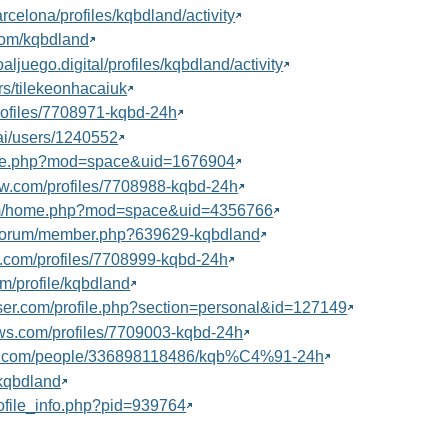
rcelona/profiles/kqbdland/activity
.com/kqbdland
aljuego.digital/profiles/kqbdland/activity
ers/tilekeonhacaiuk
/profiles/7708971-kqbd-24h
ai/users/1240552
ome.php?mod=space&uid=1676904
now.com/profiles/7708988-kqbd-24h
.com/home.php?mod=space&uid=4356766
us/forum/member.php?639629-kqbdland
ty.com/profiles/7708999-kqbd-24h
m/profile/kqbdland
wser.com/profile.php?section=personal&id=127149
ws.com/profiles/7709003-kqbd-24h
re.com/people/336898118486/kqb%C4%91-24h
@kqbdland
rofile_info.php?pid=939764