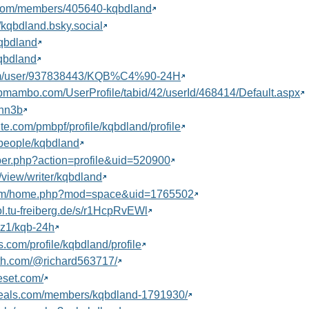
n.com/members/405640-kqbdland
e/kqbdland.bsky.social
kqbdland
kqbdland
com/user/937838443/KQB%C4%90-24H
pmambo.com/UserProfile/tabid/42/userId/468414/Default.aspx
4hn3b
site.com/pmbpf/profile/kqbdland/profile
g/people/kqbdland
ber.php?action=profile&uid=520900
/view/writer/kqbdland
g.com/home.php?mod=space&uid=1765502
ol.tu-freiberg.de/s/r1HcpRvEWl
az1/kqb-24h
.com/profile/kqbdland/profile
rth.com/@richard563717/
eset.com/
gdeals.com/members/kqbdland-1791930/