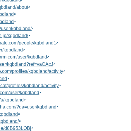
kqbdland/about
qbdland
qbdland
/user/kqbdland/
ne.jp/kqbdland/
ebate.com/people/kqbdland1
ser/kqbdland
tform.com/user/kqbdland
user/kqbdland?ref=vaOAcJ
te.com/profiles/kqbdland/activity
land
.cat/profiles/kqbdland/activity
.com/user/kqbdland
m/u/kqbdland
adha.com/?qa=user/kqbdland
/kqbdland
/kqbdland/
ofile/d8B953LOBj