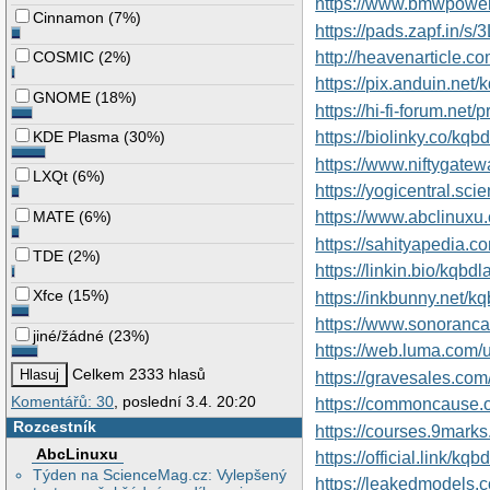
https://www.bmwpower
Cinnamon
(
7%
)
https://pads.zapf.in/s
http://heavenarticle.
COSMIC
(
2%
)
https://pix.anduin.net
GNOME
(
18%
)
https://hi-fi-forum.net/
KDE Plasma
(
30%
)
https://biolinky.co/kqb
https://www.niftygat
LXQt
(
6%
)
https://yogicentral.sc
MATE
(
6%
)
https://www.abclinuxu.
https://sahityapedia.c
TDE
(
2%
)
https://linkin.bio/kqbd
Xfce
(
15%
)
https://inkbunny.net/k
https://www.sonoranc
jiné/žádné
(
23%
)
https://web.luma.com/
Celkem 2333 hlasů
https://gravesales.com
Komentářů: 30
, poslední 3.4. 20:20
https://commoncause.o
Rozcestník
https://courses.9marks.
AbcLinuxu
https://official.link/kqb
Týden na ScienceMag.cz: Vylepšený
https://leakedmodels