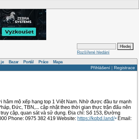
Rozšířené hledání
 je
Bazar
Portál
Práce
Mapa
Přihlášení
|
Registrace
ười hâm mộ xếp hạng top 1 Việt Nam. Nhờ được đầu tư mạnh
háp, Đức, TBN,... cập nhật theo thời gian thực trận đấu nên
g truy cập, quan sát và sử dụng. Địa chỉ: Số 153, Đường
000 Phone: 0975 382 419 Website:
https://kqbd.land/
Email: