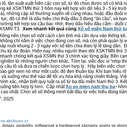
 lô, tần suất xuất hiện các con số, từ đó chọn được số có khả 
hống kê XSKTMN thứ 3 hôm nay kết hợp với dữ liệu 3 - 5 kỳ trướ
a), những cặp số thường xuyên về cùng nhau, hoặc đầu đuôi nào
n tục, đó có thể là dấu hiệu cho thấy đầu 3 đang “ăn cầu”, và bạ
thường kết hợp soi cầu bạc nhớ, theo dấu hiệu đầu câm - đuôi 
uả XSMN T3.
Xem nhanh kết quả cùng
Xổ số miền Nam thứ b
không nên chọn số một cách cảm tính mà cần dựa vào thống kê, 
 không chỉ nằm ở việc chọn đúng con số, mà còn phải quản lý 
 nuôi khung 2 - 3 ngày với số tiền chia theo tỷ lệ tăng dần. Đi
chu kỳ dự đoán. Hiện nay, nhiều người theo dõi XSKTMN thứ 3 
t nhanh chóng kết quả XSMN thứ 3 chính xác từng giây. Bên cạnh
 nghiệm từ những người chơi khác. Tóm lại, việc đọc vị “nhịp t
kỳ cầu lô và đưa ra chiến lược chơi hợp lý. Hãy biến việc chơi 
bao giờ xem nó như một cuộc đỏ đen thuần túy. Khi bạn hiểu r
o và xuống như thế nào để tối ưu hóa khả năng chiến thắng. Việ
hính xác, nhận biết quy luật ra số từ ba đài miền Nam thứ 3. Kế
 xuống tiền hợp lý hơn. Cập nhật
Xo so mien nam thu ba
hôm 
 cao nhất. Chơi xổ số thông minh bắt đầu từ việc hiểu đúng bản
7. 2025
na abclinuxu.cz
, dotazy, zprávičky, softwarové a hardwarové záznamy, pojmy ve slovník