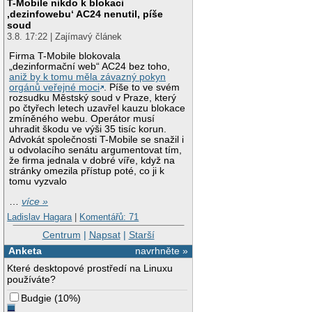
T-Mobile nikdo k blokaci
‚dezinfowebu‘ AC24 nenutil, píše
soud
3.8. 17:22 | Zajímavý článek
Firma T-Mobile blokovala
„dezinformační web“ AC24 bez toho,
aniž by k tomu měla závazný pokyn
orgánů veřejné moci
. Píše to ve svém
rozsudku Městský soud v Praze, který
po čtyřech letech uzavřel kauzu blokace
zmíněného webu. Operátor musí
uhradit škodu ve výši 35 tisíc korun.
Advokát společnosti T-Mobile se snažil i
u odvolacího senátu argumentovat tím,
že firma jednala v dobré víře, když na
stránky omezila přístup poté, co ji k
tomu vyzvalo
…
více »
Ladislav Hagara
|
Komentářů: 71
Centrum
|
Napsat
|
Starší
Anketa
navrhněte »
Které desktopové prostředí na Linuxu
používáte?
Budgie
(
10%
)