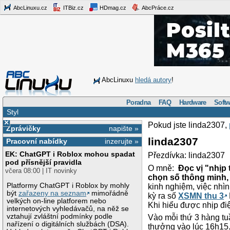
AbcLinuxu.cz
ITBiz.cz
HDmag.cz
AbcPráce.cz
AbcLinuxu
hledá autory
!
Poradna
FAQ
Hardware
Softw
Styl
×
Pokud jste linda2307,
Zprávičky
napište »
linda2307
Pracovní nabídky
inzerujte »
EK: ChatGPT i Roblox mohou spadat
Přezdívka: linda2307
pod přísnější pravidla
O mně:
Đọc vị "nhịp
včera 08:00 | IT novinky
chọn số thông minh, 
Platformy ChatGPT i Roblox by mohly
kinh nghiệm, việc nhì
být
zařazeny na seznam
mimořádně
kỳ ra số
XSMN thu 3
velkých on-line platforem nebo
Khi hiểu được nhịp điệ
internetových vyhledávačů, na něž se
vztahují zvláštní podmínky podle
Vào mỗi thứ 3 hàng tu
nařízení o digitálních službách (DSA).
thưởng vào lúc 16h15.