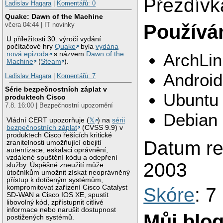
Přezdívk
Ladislav Hagara
|
Komentářů: 0
Quake: Dawn of the Machine
Používám
včera 04:44 | IT novinky
U příležitosti 30. výročí vydání
počítačové hry
Quake
byla
vydána
nová epizoda
s názvem
Dawn of the
ArchLi
Machine
(
Steam
).
Android
Ladislav Hagara
|
Komentářů: 7
Série bezpečnostních záplat v
Ubuntu
produktech Cisco
7.8. 16:00 | Bezpečnostní upozornění
Debian
Vládní CERT upozorňuje (
𝕏
) na
sérii
bezpečnostních záplat
(CVSS 9.9) v
produktech Cisco řešících kritické
Datum reg
zranitelnosti umožňující obejití
autentizace, eskalaci oprávnění,
vzdálené spuštění kódu a odepření
2003
služby. Úspěšné zneužití může
útočníkům umožnit získat neoprávněný
přístup k dotčeným systémům,
kompromitovat zařízení Cisco Catalyst
Skóre
: 7
SD-WAN a Cisco IOS XE, spustit
libovolný kód, zpřístupnit citlivé
informace nebo narušit dostupnost
Můj blo
postižených systémů.