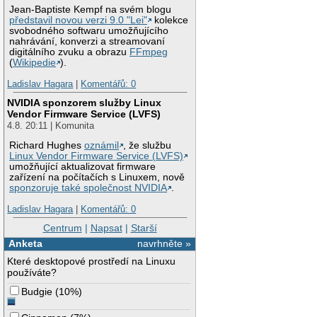
Jean-Baptiste Kempf na svém blogu
představil novou verzi 9.0 "Lei"
kolekce
svobodného softwaru umožňujícího
nahrávání, konverzi a streamovaní
digitálního zvuku a obrazu
FFmpeg
(
Wikipedie
).
Ladislav Hagara
|
Komentářů: 0
NVIDIA sponzorem služby Linux
Vendor Firmware Service (LVFS)
4.8. 20:11 | Komunita
Richard Hughes
oznámil
, že službu
Linux Vendor Firmware Service (LVFS)
umožňující aktualizovat firmware
zařízení na počítačích s Linuxem, nově
sponzoruje také společnost NVIDIA
.
Ladislav Hagara
|
Komentářů: 0
Centrum
|
Napsat
|
Starší
Anketa
navrhněte »
Které desktopové prostředí na Linuxu
používáte?
Budgie
(
10%
)