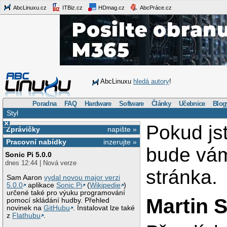
AbcLinuxu.cz
ITBiz.cz
HDmag.cz
AbcPráce.cz
AbcLinuxu
hledá autory
!
Poradna
FAQ
Hardware
Software
Články
Učebnice
Blog
Styl
×
Pokud jst
Zprávičky
napište »
Pracovní nabídky
inzerujte »
bude vá
Sonic Pi 5.0.0
dnes 12:44 | Nová verze
stránka.
Sam Aaron
vydal novou major verzi
5.0.0
aplikace
Sonic Pi
(
Wikipedie
)
určené také pro výuku programování
Martin S
pomocí skládání hudby. Přehled
novinek na
GitHubu
. Instalovat lze také
z
Flathubu
.