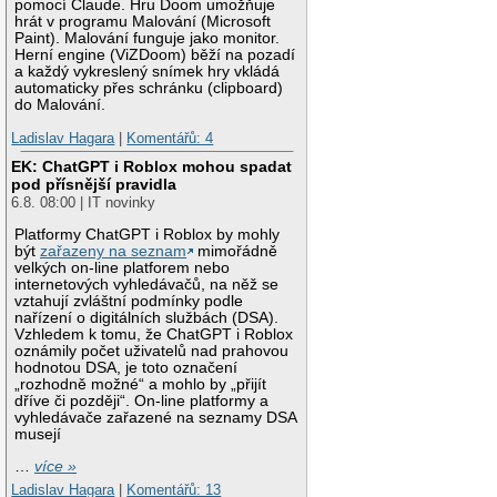
pomocí Claude. Hru Doom umožňuje
hrát v programu Malování (Microsoft
Paint). Malování funguje jako monitor.
Herní engine (ViZDoom) běží na pozadí
a každý vykreslený snímek hry vkládá
automaticky přes schránku (clipboard)
do Malování.
Ladislav Hagara
|
Komentářů: 4
EK: ChatGPT i Roblox mohou spadat
pod přísnější pravidla
6.8. 08:00 | IT novinky
Platformy ChatGPT i Roblox by mohly
být
zařazeny na seznam
mimořádně
velkých on-line platforem nebo
internetových vyhledávačů, na něž se
vztahují zvláštní podmínky podle
nařízení o digitálních službách (DSA).
Vzhledem k tomu, že ChatGPT i Roblox
oznámily počet uživatelů nad prahovou
hodnotou DSA, je toto označení
„rozhodně možné“ a mohlo by „přijít
dříve či později“. On-line platformy a
vyhledávače zařazené na seznamy DSA
musejí
…
více »
Ladislav Hagara
|
Komentářů: 13