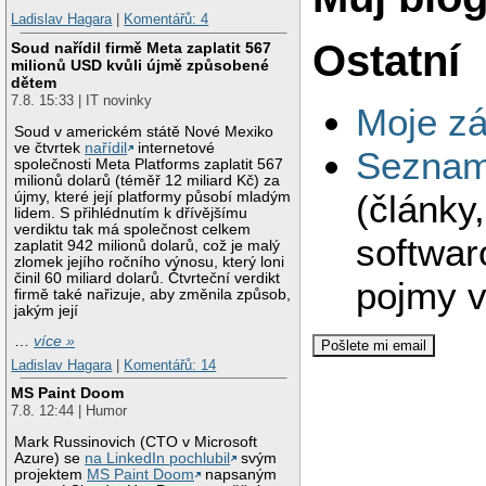
Ladislav Hagara
|
Komentářů: 4
Ostatní
Soud nařídil firmě Meta zaplatit 567
milionů USD kvůli újmě způsobené
dětem
7.8. 15:33 | IT novinky
Moje zá
Soud v americkém státě Nové Mexiko
ve čtvrtek
nařídil
internetové
Seznam 
společnosti Meta Platforms zaplatit 567
milionů dolarů (téměř 12 miliard Kč) za
(články
újmy, které její platformy působí mladým
lidem. S přihlédnutím k dřívějšímu
verdiktu tak má společnost celkem
softwar
zaplatit 942 milionů dolarů, což je malý
zlomek jejího ročního výnosu, který loni
činil 60 miliard dolarů. Čtvrteční verdikt
pojmy v
firmě také nařizuje, aby změnila způsob,
jakým její
…
více »
Ladislav Hagara
|
Komentářů: 14
MS Paint Doom
7.8. 12:44 | Humor
Mark Russinovich (CTO v Microsoft
Azure) se
na LinkedIn pochlubil
svým
projektem
MS Paint Doom
napsaným