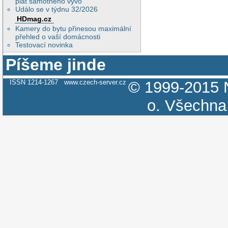
plat samotného vývo
Událo se v týdnu 32/2026
HDmag.cz
Kamery do bytu přinesou maximální
přehled o vaší domácnosti
Testovací novinka
Píšeme jinde
ISSN 1214-1267
www.czech-server.cz
© 1999-2015
o.
Všechna 