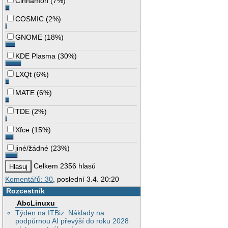
Cinnamon
(
7%
)
COSMIC
(
2%
)
GNOME
(
18%
)
KDE Plasma
(
30%
)
LXQt
(
6%
)
MATE
(
6%
)
TDE
(
2%
)
Xfce
(
15%
)
jiné/žádné
(
23%
)
Celkem 2356 hlasů
Komentářů: 30
, poslední 3.4. 20:20
Rozcestník
AbcLinuxu
Týden na ITBiz: Náklady na
podpůrnou AI převýší do roku 2028