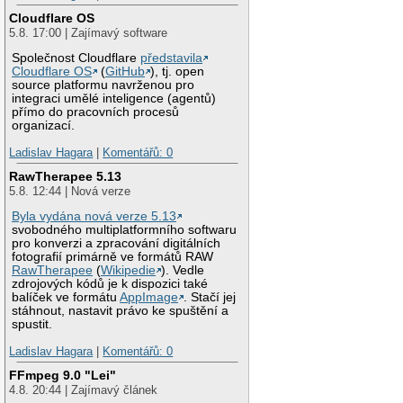
Cloudflare OS
5.8. 17:00 | Zajímavý software
Společnost Cloudflare
představila
Cloudflare OS
(
GitHub
), tj. open
source platformu navrženou pro
integraci umělé inteligence (agentů)
přímo do pracovních procesů
organizací.
Ladislav Hagara
|
Komentářů: 0
RawTherapee 5.13
5.8. 12:44 | Nová verze
Byla vydána nová verze 5.13
svobodného multiplatformního softwaru
pro konverzi a zpracování digitálních
fotografií primárně ve formátů RAW
RawTherapee
(
Wikipedie
). Vedle
zdrojových kódů je k dispozici také
balíček ve formátu
AppImage
. Stačí jej
stáhnout, nastavit právo ke spuštění a
spustit.
Ladislav Hagara
|
Komentářů: 0
FFmpeg 9.0 "Lei"
4.8. 20:44 | Zajímavý článek