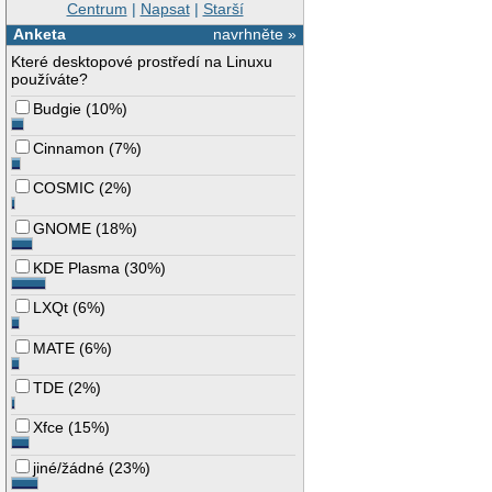
Centrum
|
Napsat
|
Starší
Anketa
navrhněte »
Které desktopové prostředí na Linuxu
používáte?
Budgie
(
10%
)
Cinnamon
(
7%
)
COSMIC
(
2%
)
GNOME
(
18%
)
KDE Plasma
(
30%
)
LXQt
(
6%
)
MATE
(
6%
)
TDE
(
2%
)
Xfce
(
15%
)
jiné/žádné
(
23%
)