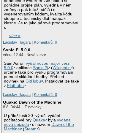
odbouchne Enterem. Ale pokud si
pořádně projde plán, vyjedná v něm
změny a pak totéž udělá i s
vygenerovaným kódem, kvalita kódu
stoupne a technický dluh naopak
klesne. Je to jako párové programování
s
…
více »
Ladislav Hagara
|
Komentářů: 0
Sonic Pi 5.0.0
včera 12:44 | Nová verze
Sam Aaron
vydal novou major verzi
5.0.0
aplikace
Sonic Pi
(
Wikipedie
)
určené také pro výuku programování
pomocí skládání hudby. Přehled
novinek na
GitHubu
. Instalovat lze také
z
Flathubu
.
Ladislav Hagara
|
Komentářů: 0
Quake: Dawn of the Machine
8.8. 04:44 | IT novinky
U příležitosti 30. výročí vydání
počítačové hry
Quake
byla
vydána
nová epizoda
s názvem
Dawn of the
Machine
(
Steam
).