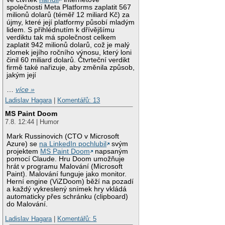
společnosti Meta Platforms zaplatit 567
milionů dolarů (téměř 12 miliard Kč) za
újmy, které její platformy působí mladým
lidem. S přihlédnutím k dřívějšímu
verdiktu tak má společnost celkem
zaplatit 942 milionů dolarů, což je malý
zlomek jejího ročního výnosu, který loni
činil 60 miliard dolarů. Čtvrteční verdikt
firmě také nařizuje, aby změnila způsob,
jakým její
…
více »
Ladislav Hagara
|
Komentářů: 13
MS Paint Doom
7.8. 12:44 | Humor
Mark Russinovich (CTO v Microsoft
Azure) se
na LinkedIn pochlubil
svým
projektem
MS Paint Doom
napsaným
pomocí Claude. Hru Doom umožňuje
hrát v programu Malování (Microsoft
Paint). Malování funguje jako monitor.
Herní engine (ViZDoom) běží na pozadí
a každý vykreslený snímek hry vkládá
automaticky přes schránku (clipboard)
do Malování.
Ladislav Hagara
|
Komentářů: 5