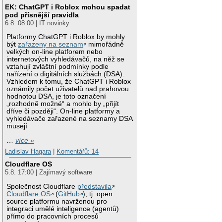
EK: ChatGPT i Roblox mohou spadat
pod přísnější pravidla
6.8. 08:00 | IT novinky
Platformy ChatGPT i Roblox by mohly
být
zařazeny na seznam
mimořádně
velkých on-line platforem nebo
internetových vyhledávačů, na něž se
vztahují zvláštní podmínky podle
nařízení o digitálních službách (DSA).
Vzhledem k tomu, že ChatGPT i Roblox
oznámily počet uživatelů nad prahovou
hodnotou DSA, je toto označení
„rozhodně možné“ a mohlo by „přijít
dříve či později“. On-line platformy a
vyhledávače zařazené na seznamy DSA
musejí
…
více »
Ladislav Hagara
|
Komentářů: 14
Cloudflare OS
5.8. 17:00 | Zajímavý software
Společnost Cloudflare
představila
Cloudflare OS
(
GitHub
), tj. open
source platformu navrženou pro
integraci umělé inteligence (agentů)
přímo do pracovních procesů