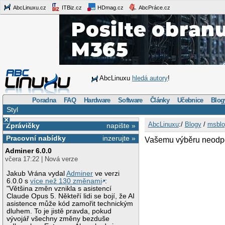
AbcLinuxu.cz
ITBiz.cz
HDmag.cz
AbcPráce.cz
AbcLinuxu
hledá autory
!
Poradna
FAQ
Hardware
Software
Články
Učebnice
Blog
Styl
×
AbcLinuxu
:/
Blogy
/
msblo
Zprávičky
napište »
Pracovní nabídky
inzerujte »
Vašemu výběru neodpo
Adminer 6.0.0
včera 17:22 | Nová verze
Jakub Vrána vydal
Adminer
ve verzi
6.0.0 s
více než 130 změnami
:
"Většina změn vznikla s asistencí
Claude Opus 5. Někteří lidi se bojí, že AI
asistence může kód zamořit technickým
dluhem. To je jistě pravda, pokud
vývojář všechny změny bezduše