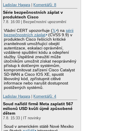
Ladislav Hagara
|
Komentářů: 8
Série bezpečnostních záplat v
produktech Cisco
7.8. 16:00 | Bezpečnostní upozornění
Vládní CERT upozorňuje (
𝕏
) na
sérii
bezpečnostních záplat
(CVSS 9.9) v
produktech Cisco řešících kritické
zranitelnosti umožňující obejití
autentizace, eskalaci oprávnění,
vzdálené spuštění kódu a odepření
služby. Úspěšné zneužití může
útočníkům umožnit získat neoprávněný
přístup k dotčeným systémům,
kompromitovat zařízení Cisco Catalyst
SD-WAN a Cisco IOS XE, spustit
libovolný kód, zpřístupnit citlivé
informace nebo narušit dostupnost
postižených systémů.
Ladislav Hagara
|
Komentářů: 4
Soud nařídil firmě Meta zaplatit 567
milionů USD kvůli újmě způsobené
dětem
7.8. 15:33 | IT novinky
Soud v americkém státě Nové Mexiko
ve čtvrtek
nařídil
internetové