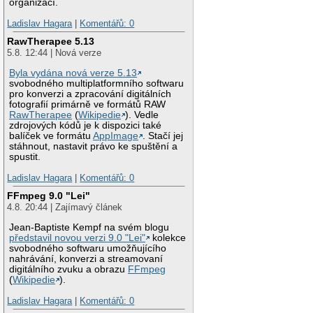
organizací.
Ladislav Hagara
|
Komentářů: 0
RawTherapee 5.13
5.8. 12:44 | Nová verze
Byla vydána nová verze 5.13
svobodného multiplatformního softwaru
pro konverzi a zpracování digitálních
fotografií primárně ve formátů RAW
RawTherapee
(
Wikipedie
). Vedle
zdrojových kódů je k dispozici také
balíček ve formátu
AppImage
. Stačí jej
stáhnout, nastavit právo ke spuštění a
spustit.
Ladislav Hagara
|
Komentářů: 0
FFmpeg 9.0 "Lei"
4.8. 20:44 | Zajímavý článek
Jean-Baptiste Kempf na svém blogu
představil novou verzi 9.0 "Lei"
kolekce
svobodného softwaru umožňujícího
nahrávání, konverzi a streamovaní
digitálního zvuku a obrazu
FFmpeg
(
Wikipedie
).
Ladislav Hagara
|
Komentářů: 0