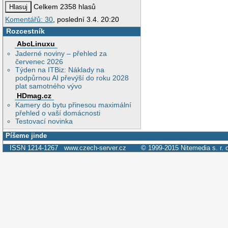
Celkem 2358 hlasů
Komentářů: 30
, poslední 3.4. 20:20
Rozcestník
AbcLinuxu
Jaderné noviny – přehled za
červenec 2026
Týden na ITBiz: Náklady na
podpůrnou AI převýší do roku 2028
plat samotného vývo
HDmag.cz
Kamery do bytu přinesou maximální
přehled o vaší domácnosti
Testovací novinka
Píšeme jinde
ISSN 1214-1267
www.czech-server.cz
© 1999-2015
Nitemedia s. r. 