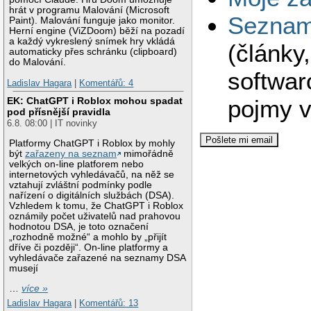
hrát v programu Malování (Microsoft
Seznam 
Paint). Malování funguje jako monitor.
Herní engine (ViZDoom) běží na pozadí
a každý vykreslený snímek hry vkládá
(články
automaticky přes schránku (clipboard)
do Malování.
softwar
Ladislav Hagara
|
Komentářů: 4
pojmy v
EK: ChatGPT i Roblox mohou spadat
pod přísnější pravidla
6.8. 08:00 | IT novinky
Platformy ChatGPT i Roblox by mohly
být
zařazeny na seznam
mimořádně
velkých on-line platforem nebo
internetových vyhledávačů, na něž se
vztahují zvláštní podmínky podle
nařízení o digitálních službách (DSA).
Vzhledem k tomu, že ChatGPT i Roblox
oznámily počet uživatelů nad prahovou
hodnotou DSA, je toto označení
„rozhodně možné“ a mohlo by „přijít
dříve či později“. On-line platformy a
vyhledávače zařazené na seznamy DSA
musejí
…
více »
Ladislav Hagara
|
Komentářů: 13