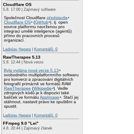
Cloudflare OS
5.8. 17:00 | Zajímavý software
Společnost Cloudflare
představila
Cloudflare OS
(
GitHub
), tj. open
source platformu navrženou pro
integraci umělé inteligence (agentů)
přímo do pracovních procesů
organizací.
Ladislav Hagara
|
Komentářů: 0
RawTherapee 5.13
5.8. 12:44 | Nová verze
Byla vydána nová verze 5.13
svobodného multiplatformního softwaru
pro konverzi a zpracování digitálních
fotografií primárně ve formátů RAW
RawTherapee
(
Wikipedie
). Vedle
zdrojových kódů je k dispozici také
balíček ve formátu
AppImage
. Stačí jej
stáhnout, nastavit právo ke spuštění a
spustit.
Ladislav Hagara
|
Komentářů: 0
FFmpeg 9.0 "Lei"
4.8. 20:44 | Zajímavý článek