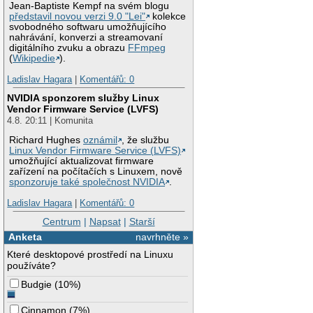
Jean-Baptiste Kempf na svém blogu
představil novou verzi 9.0 "Lei"
kolekce
svobodného softwaru umožňujícího
nahrávání, konverzi a streamovaní
digitálního zvuku a obrazu
FFmpeg
(
Wikipedie
).
Ladislav Hagara
|
Komentářů: 0
NVIDIA sponzorem služby Linux
Vendor Firmware Service (LVFS)
4.8. 20:11 | Komunita
Richard Hughes
oznámil
, že službu
Linux Vendor Firmware Service (LVFS)
umožňující aktualizovat firmware
zařízení na počítačích s Linuxem, nově
sponzoruje také společnost NVIDIA
.
Ladislav Hagara
|
Komentářů: 0
Centrum
|
Napsat
|
Starší
Anketa
navrhněte »
Které desktopové prostředí na Linuxu
používáte?
Budgie
(
10%
)
Cinnamon
(
7%
)