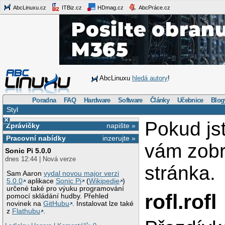
AbcLinuxu.cz
ITBiz.cz
HDmag.cz
AbcPráce.cz
AbcLinuxu
hledá autory
!
Poradna
FAQ
Hardware
Software
Články
Učebnice
Blog
Styl
×
Pokud jst
Zprávičky
napište »
Pracovní nabídky
inzerujte »
vám zob
Sonic Pi 5.0.0
dnes 12:44 | Nová verze
stránka.
Sam Aaron
vydal novou major verzi
5.0.0
aplikace
Sonic Pi
(
Wikipedie
)
určené také pro výuku programování
rofl.rofl
pomocí skládání hudby. Přehled
novinek na
GitHubu
. Instalovat lze také
z
Flathubu
.