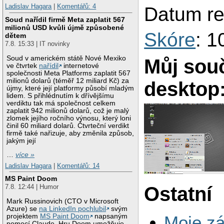
Ladislav Hagara
|
Komentářů: 4
Datum re
Soud nařídil firmě Meta zaplatit 567
milionů USD kvůli újmě způsobené
Skóre
: 1
dětem
7.8. 15:33 | IT novinky
Soud v americkém státě Nové Mexiko
Můj sou
ve čtvrtek
nařídil
internetové
společnosti Meta Platforms zaplatit 567
milionů dolarů (téměř 12 miliard Kč) za
desktop
újmy, které její platformy působí mladým
lidem. S přihlédnutím k dřívějšímu
verdiktu tak má společnost celkem
zaplatit 942 milionů dolarů, což je malý
zlomek jejího ročního výnosu, který loni
činil 60 miliard dolarů. Čtvrteční verdikt
firmě také nařizuje, aby změnila způsob,
jakým její
…
více »
Ladislav Hagara
|
Komentářů: 14
MS Paint Doom
Ostatní
7.8. 12:44 | Humor
Mark Russinovich (CTO v Microsoft
Azure) se
na LinkedIn pochlubil
svým
Moje zá
projektem
MS Paint Doom
napsaným
pomocí Claude. Hru Doom umožňuje