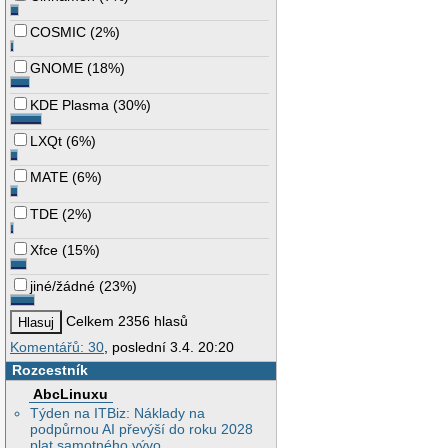
COSMIC
(
2%
)
GNOME
(
18%
)
KDE Plasma
(
30%
)
LXQt
(
6%
)
MATE
(
6%
)
TDE
(
2%
)
Xfce
(
15%
)
jiné/žádné
(
23%
)
Celkem 2356 hlasů
Komentářů: 30
, poslední 3.4. 20:20
Rozcestník
AbcLinuxu
Týden na ITBiz: Náklady na
podpůrnou AI převýší do roku 2028
plat samotného vývo