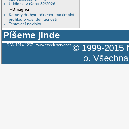
Událo se v týdnu 32/2026
HDmag.cz
Kamery do bytu přinesou maximální
přehled o vaší domácnosti
Testovací novinka
Píšeme jinde
ISSN 1214-1267
www.czech-server.cz
© 1999-2015
o.
Všechna 