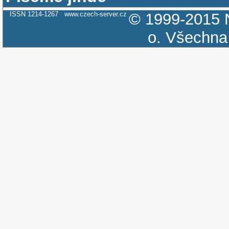
ISSN 1214-1267
www.czech-server.cz
© 1999-2015
o.
Všechna 