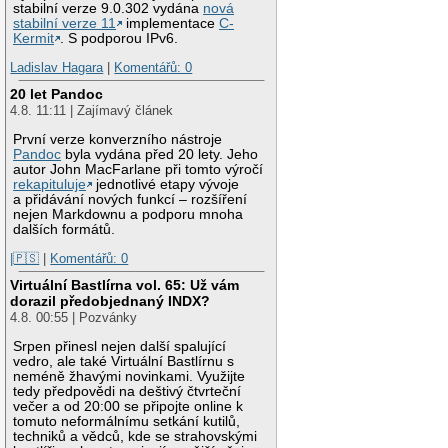
stabilní verze 9.0.302 vydána
nová
stabilní verze 11
implementace
C-
Kermit
. S podporou IPv6.
Ladislav Hagara
|
Komentářů: 0
20 let Pandoc
4.8. 11:11 | Zajímavý článek
První verze konverzního nástroje
Pandoc
byla vydána před 20 lety. Jeho
autor John MacFarlane při tomto výročí
rekapituluje
jednotlivé etapy vývoje
a přidávání nových funkcí – rozšíření
nejen Markdownu a podporu mnoha
dalších formátů.
|🇵🇸
|
Komentářů: 0
Virtuální Bastlírna vol. 65: Už vám
dorazil předobjednaný INDX?
4.8. 00:55 | Pozvánky
Srpen přinesl nejen další spalující
vedro, ale také Virtuální Bastlírnu s
neméně žhavými novinkami. Využijte
tedy předpovědi na deštivý čtvrteční
večer a od 20:00 se připojte online k
tomuto neformálnímu setkání kutilů,
techniků a vědců, kde se strahovskými