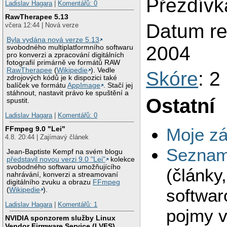
Přezdívka
Ladislav Hagara
|
Komentářů: 0
RawTherapee 5.13
Datum reg
včera 12:44 | Nová verze
Byla vydána nová verze 5.13
2004
svobodného multiplatformního softwaru
pro konverzi a zpracování digitálních
fotografií primárně ve formátů RAW
RawTherapee
(
Wikipedie
). Vedle
Skóre
: 2
zdrojových kódů je k dispozici také
balíček ve formátu
AppImage
. Stačí jej
stáhnout, nastavit právo ke spuštění a
Ostatní
spustit.
Ladislav Hagara
|
Komentářů: 0
Moje zá
FFmpeg 9.0 "Lei"
4.8. 20:44 | Zajímavý článek
Seznam 
Jean-Baptiste Kempf na svém blogu
představil novou verzi 9.0 "Lei"
kolekce
svobodného softwaru umožňujícího
(články
nahrávání, konverzi a streamovaní
digitálního zvuku a obrazu
FFmpeg
softwar
(
Wikipedie
).
Ladislav Hagara
|
Komentářů: 1
pojmy v
NVIDIA sponzorem služby Linux
Vendor Firmware Service (LVFS)