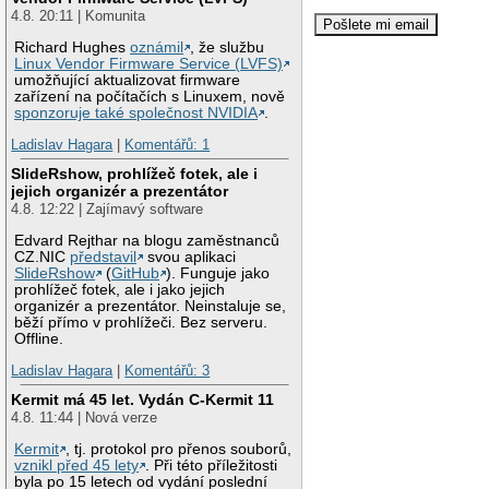
4.8. 20:11 | Komunita
Richard Hughes
oznámil
, že službu
Linux Vendor Firmware Service (LVFS)
umožňující aktualizovat firmware
zařízení na počítačích s Linuxem, nově
sponzoruje také společnost NVIDIA
.
Ladislav Hagara
|
Komentářů: 1
SlideRshow, prohlížeč fotek, ale i
jejich organizér a prezentátor
4.8. 12:22 | Zajímavý software
Edvard Rejthar na blogu zaměstnanců
CZ.NIC
představil
svou aplikaci
SlideRshow
(
GitHub
). Funguje jako
prohlížeč fotek, ale i jako jejich
organizér a prezentátor. Neinstaluje se,
běží přímo v prohlížeči. Bez serveru.
Offline.
Ladislav Hagara
|
Komentářů: 3
Kermit má 45 let. Vydán C-Kermit 11
4.8. 11:44 | Nová verze
Kermit
, tj. protokol pro přenos souborů,
vznikl před 45 lety
. Při této příležitosti
byla po 15 letech od vydání poslední