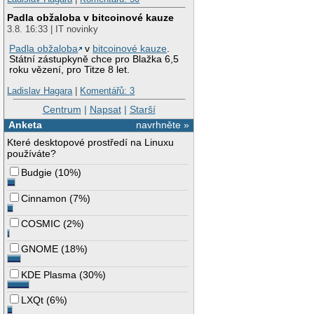
Padla obžaloba v bitcoinové kauze
3.8. 16:33 | IT novinky
Padla obžaloba
v
bitcoinové kauze
.
Státní zástupkyně chce pro Blažka 6,5
roku vězení, pro Titze 8 let.
Ladislav Hagara
|
Komentářů: 3
Centrum
|
Napsat
|
Starší
Anketa
navrhněte »
Které desktopové prostředí na Linuxu
používáte?
Budgie
(
10%
)
Cinnamon
(
7%
)
COSMIC
(
2%
)
GNOME
(
18%
)
KDE Plasma
(
30%
)
LXQt
(
6%
)