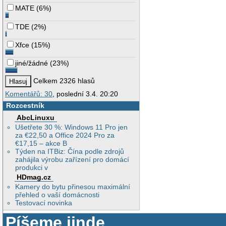
MATE
(
6%
)
TDE
(
2%
)
Xfce
(
15%
)
jiné/žádné
(
23%
)
Celkem 2326 hlasů
Komentářů: 30
, poslední 3.4. 20:20
Rozcestník
AbcLinuxu
Ušetřete 30 %: Windows 11 Pro jen
za €22,50 a Office 2024 Pro za
€17,15 – akce B
Týden na ITBiz: Čína podle zdrojů
zahájila výrobu zařízení pro domácí
produkci v
HDmag.cz
Kamery do bytu přinesou maximální
přehled o vaší domácnosti
Testovací novinka
Píšeme jinde