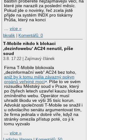
bastlíři proberete nejzajímavější věci, na
které jste narazili za poslední měsíc.
Pokud jde o novinky, řeč zcela jistě
přijde na systém INDX pro tiskárny
Průša, který na konci
…
více »
bkralik
|
Komentářů: 0
T-Mobile nikdo k blokaci
‚dezinfowebu‘ AC24 nenutil, píše
soud
3.8. 17:22 | Zajímavý článek
Firma T-Mobile blokovala
„dezinformační web“ AC24 bez toho,
aniž by k tomu měla závazný pokyn
orgánů veřejné moci
. Píše to ve svém
rozsudku Městský soud v Praze, který
po čtyřech letech uzavřel kauzu blokace
zmíněného webu. Operátor musí
uhradit škodu ve výši 35 tisíc korun.
Advokát společnosti T-Mobile se snažil i
u odvolacího senátu argumentovat tím,
že firma jednala v dobré víře, když na
stránky omezila přístup poté, co ji k
tomu vyzvalo
…
více »
Ladislav Hagara
|
Komentářů: 50