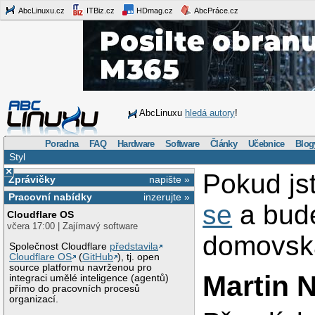
AbcLinuxu.cz
ITBiz.cz
HDmag.cz
AbcPráce.cz
AbcLinuxu
hledá autory
!
Poradna
FAQ
Hardware
Software
Články
Učebnice
Blog
Styl
×
Pokud jst
Zprávičky
napište »
Pracovní nabídky
inzerujte »
se
a bud
Cloudflare OS
včera 17:00 | Zajímavý software
domovská
Společnost Cloudflare
představila
Cloudflare OS
(
GitHub
), tj. open
source platformu navrženou pro
Martin N
integraci umělé inteligence (agentů)
přímo do pracovních procesů
organizací.