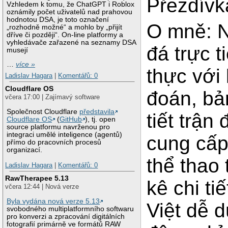
Přezdív
Vzhledem k tomu, že ChatGPT i Roblox
oznámily počet uživatelů nad prahovou
hodnotou DSA, je toto označení
O mně: N
„rozhodně možné“ a mohlo by „přijít
dříve či později“. On-line platformy a
vyhledávače zařazené na seznamy DSA
đá trực t
musejí
…
více »
thực với 
Ladislav Hagara
|
Komentářů: 0
Cloudflare OS
đoán, bả
včera 17:00 | Zajímavý software
Společnost Cloudflare
představila
tiết trận
Cloudflare OS
(
GitHub
), tj. open
source platformu navrženou pro
integraci umělé inteligence (agentů)
cung cấp
přímo do pracovních procesů
organizací.
thể thao 
Ladislav Hagara
|
Komentářů: 0
RawTherapee 5.13
kê chi ti
včera 12:44 | Nová verze
Byla vydána nová verze 5.13
Việt dễ d
svobodného multiplatformního softwaru
pro konverzi a zpracování digitálních
fotografií primárně ve formátů RAW