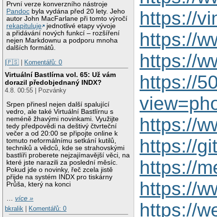
První verze konverzního nástroje
https://
Pandoc
byla vydána před 20 lety. Jeho
autor John MacFarlane při tomto výročí
rekapituluje
jednotlivé etapy vývoje
https://
a přidávání nových funkcí – rozšíření
nejen Markdownu a podporu mnoha
dalších formátů.
https://
|🇵🇸
|
Komentářů: 0
Virtuální Bastlírna vol. 65: Už vám
https://
dorazil předobjednaný INDX?
4.8. 00:55 | Pozvánky
view=ph
Srpen přinesl nejen další spalující
vedro, ale také Virtuální Bastlírnu s
https://
neméně žhavými novinkami. Využijte
tedy předpovědi na deštivý čtvrteční
večer a od 20:00 se připojte online k
https://
tomuto neformálnímu setkání kutilů,
techniků a vědců, kde se strahovskými
bastlíři proberete nejzajímavější věci, na
https:/
které jste narazili za poslední měsíc.
Pokud jde o novinky, řeč zcela jistě
přijde na systém INDX pro tiskárny
https://
Průša, který na konci
…
více »
https:/
bkralik
|
Komentářů: 0