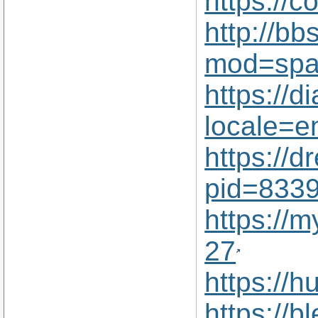
https://
http://b
mod=spa
https://d
locale=e
https://d
pid=833
https://
27
https://
https://