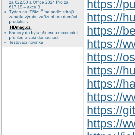
https://
za €22,50 a Office 2024 Pro za
€17,15 – akce B
Týden na ITBiz: Čína podle zdrojů
https://
zahájila výrobu zařízení pro domácí
produkci v
https://b
HDmag.cz
Kamery do bytu přinesou maximální
přehled o vaší domácnosti
https:/
Testovací novinka
https://
https:/
https://
https://
https://
https://