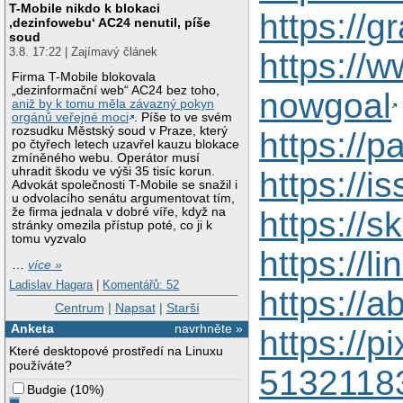
T-Mobile nikdo k blokaci
https://
‚dezinfowebu‘ AC24 nenutil, píše
soud
3.8. 17:22 | Zajímavý článek
https://
Firma T-Mobile blokovala
„dezinformační web“ AC24 bez toho,
nowgoal
aniž by k tomu měla závazný pokyn
orgánů veřejné moci
. Píše to ve svém
rozsudku Městský soud v Praze, který
https://
po čtyřech letech uzavřel kauzu blokace
zmíněného webu. Operátor musí
uhradit škodu ve výši 35 tisíc korun.
https://
Advokát společnosti T-Mobile se snažil i
u odvolacího senátu argumentovat tím,
https://
že firma jednala v dobré víře, když na
stránky omezila přístup poté, co ji k
tomu vyzvalo
https://l
…
více »
Ladislav Hagara
|
Komentářů: 52
https://
Centrum
|
Napsat
|
Starší
Anketa
navrhněte »
https://
Které desktopové prostředí na Linuxu
používáte?
5132118
Budgie
(
10%
)