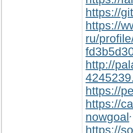
https://g
https://w
ru/profil
fd3b5d30
http://p
4245239.
https://
https://c
nowgoal
https://s