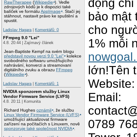
động chỉ 
RawTherapee
(
Wikipedie
). Vedle
zdrojových kódů je k dispozici také
balíček ve formátu
AppImage
. Stačí jej
bảo mật 
stáhnout, nastavit právo ke spuštění a
spustit.
cho người
Ladislav Hagara
|
Komentářů: 0
FFmpeg 9.0 "Lei"
1% mỗi n
4.8. 20:44 | Zajímavý článek
Jean-Baptiste Kempf na svém blogu
nowgoal
představil novou verzi 9.0 "Lei"
kolekce
svobodného softwaru umožňujícího
nahrávání, konverzi a streamovaní
lớn!Tên 
digitálního zvuku a obrazu
FFmpeg
(
Wikipedie
).
Website
Ladislav Hagara
|
Komentářů: 1
NVIDIA sponzorem služby Linux
Email:
Vendor Firmware Service (LVFS)
4.8. 20:11 | Komunita
contact@
Richard Hughes
oznámil
, že službu
Linux Vendor Firmware Service (LVFS)
umožňující aktualizovat firmware
0789 76
zařízení na počítačích s Linuxem, nově
sponzoruje také společnost NVIDIA
.