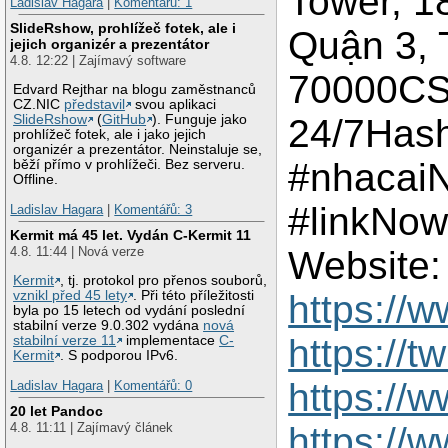
Tower, 1
Ladislav Hagara
|
Komentářů: 1
SlideRshow, prohlížeč fotek, ale i
Quận 3, 
jejich organizér a prezentátor
4.8. 12:22 | Zajímavý software
70000CS
Edvard Rejthar na blogu zaměstnanců
CZ.NIC
představil
svou aplikaci
24/7Has
SlideRshow
(
GitHub
). Funguje jako
prohlížeč fotek, ale i jako jejich
organizér a prezentátor. Neinstaluje se,
#nhacai
běží přímo v prohlížeči. Bez serveru.
Offline.
#linkNow
Ladislav Hagara
|
Komentářů: 3
Kermit má 45 let. Vydán C-Kermit 11
Website
4.8. 11:44 | Nová verze
Kermit
, tj. protokol pro přenos souborů,
https://
vznikl před 45 lety
. Při této příležitosti
byla po 15 letech od vydání poslední
stabilní verze 9.0.302 vydána
nová
https://
stabilní verze 11
implementace
C-
Kermit
. S podporou IPv6.
https://
Ladislav Hagara
|
Komentářů: 0
20 let Pandoc
https:/
4.8. 11:11 | Zajímavý článek