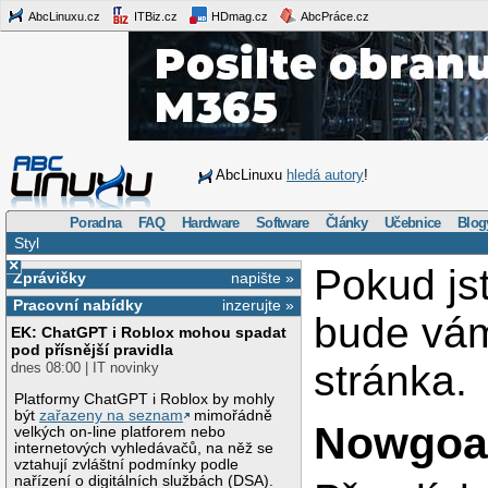
AbcLinuxu.cz
ITBiz.cz
HDmag.cz
AbcPráce.cz
AbcLinuxu
hledá autory
!
Poradna
FAQ
Hardware
Software
Články
Učebnice
Blog
Styl
×
Pokud js
Zprávičky
napište »
Pracovní nabídky
inzerujte »
bude vá
EK: ChatGPT i Roblox mohou spadat
pod přísnější pravidla
stránka.
dnes 08:00 | IT novinky
Platformy ChatGPT i Roblox by mohly
být
zařazeny na seznam
mimořádně
Nowgoa
velkých on-line platforem nebo
internetových vyhledávačů, na něž se
vztahují zvláštní podmínky podle
nařízení o digitálních službách (DSA).