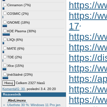
https://
Cinnamon
(
7%
)
https://
COSMIC
(
2%
)
GNOME
(
18%
)
17
KDE Plasma
(
30%
)
https://
LXQt
(
6%
)
https://
MATE
(
6%
)
https://
TDE
(
2%
)
https:/
Xfce
(
15%
)
jiné/žádné
(
23%
)
https://
Celkem 2327 hlasů
https://
Komentářů: 30
, poslední 3.4. 20:20
Rozcestník
https:/
AbcLinuxu
Ušetřete 30 %: Windows 11 Pro jen