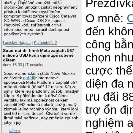
Přezdívk
služby. Úspěšné zneužití může
útočníkům umožnit získat neoprávněný
přístup k dotčeným systémům,
O mně:
kompromitovat zařízení Cisco Catalyst
SD-WAN a Cisco IOS XE, spustit
libovolný kód, zpřístupnit citlivé
đến không
informace nebo narušit dostupnost
postižených systémů.
công bằn
Ladislav Hagara
|
Komentářů: 2
Soud nařídil firmě Meta zaplatit 567
chọn như 
milionů USD kvůli újmě způsobené
dětem
dnes 15:33 | IT novinky
cược thể
Soud v americkém státě Nové Mexiko
ve čtvrtek
nařídil
internetové
diện đa 
společnosti Meta Platforms zaplatit 567
milionů dolarů (téměř 12 miliard Kč) za
újmy, které její platformy působí mladým
ưu đãi 8
lidem. S přihlédnutím k dřívějšímu
verdiktu tak má společnost celkem
zaplatit 942 milionů dolarů, což je malý
trợ ổn đ
zlomek jejího ročního výnosu, který loni
činil 60 miliard dolarů. Čtvrteční verdikt
firmě také nařizuje, aby změnila způsob,
nghiệm a
jakým její
…
více »