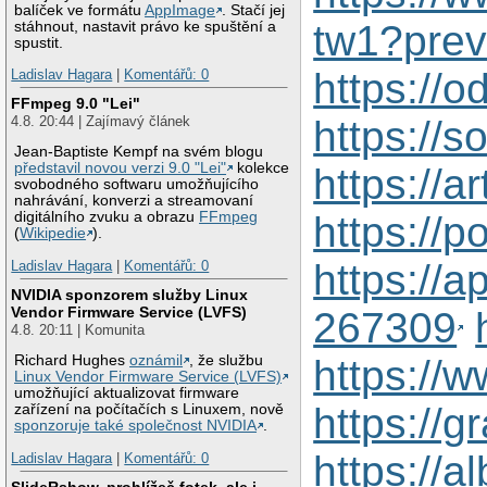
balíček ve formátu
AppImage
. Stačí jej
tw1?prev
stáhnout, nastavit právo ke spuštění a
spustit.
https://o
Ladislav Hagara
|
Komentářů: 0
FFmpeg 9.0 "Lei"
https://s
4.8. 20:44 | Zajímavý článek
Jean-Baptiste Kempf na svém blogu
představil novou verzi 9.0 "Lei"
kolekce
https://a
svobodného softwaru umožňujícího
nahrávání, konverzi a streamovaní
https://p
digitálního zvuku a obrazu
FFmpeg
(
Wikipedie
).
https://a
Ladislav Hagara
|
Komentářů: 0
NVIDIA sponzorem služby Linux
Vendor Firmware Service (LVFS)
267309
4.8. 20:11 | Komunita
https://
Richard Hughes
oznámil
, že službu
Linux Vendor Firmware Service (LVFS)
umožňující aktualizovat firmware
https://
zařízení na počítačích s Linuxem, nově
sponzoruje také společnost NVIDIA
.
https://a
Ladislav Hagara
|
Komentářů: 0
SlideRshow, prohlížeč fotek, ale i