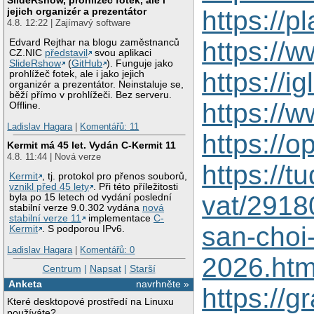
https://p
jejich organizér a prezentátor
4.8. 12:22 | Zajímavý software
https://
Edvard Rejthar na blogu zaměstnanců
CZ.NIC
představil
svou aplikaci
SlideRshow
(
GitHub
). Funguje jako
https://i
prohlížeč fotek, ale i jako jejich
organizér a prezentátor. Neinstaluje se,
běží přímo v prohlížeči. Bez serveru.
https://
Offline.
Ladislav Hagara
|
Komentářů: 11
https://
Kermit má 45 let. Vydán C-Kermit 11
4.8. 11:44 | Nová verze
https://t
Kermit
, tj. protokol pro přenos souborů,
vznikl před 45 lety
. Při této příležitosti
vat/2918
byla po 15 letech od vydání poslední
stabilní verze 9.0.302 vydána
nová
stabilní verze 11
implementace
C-
san-choi
Kermit
. S podporou IPv6.
Ladislav Hagara
|
Komentářů: 0
2026.htm
Centrum
|
Napsat
|
Starší
Anketa
navrhněte »
https://
Které desktopové prostředí na Linuxu
používáte?