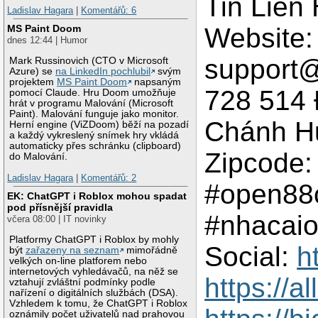
Tin Liên
Ladislav Hagara
|
Komentářů: 6
Website
MS Paint Doom
dnes 12:44 | Humor
support@
Mark Russinovich (CTO v Microsoft
Azure) se
na LinkedIn pochlubil
svým
projektem
MS Paint Doom
napsaným
728 514 
pomocí Claude. Hru Doom umožňuje
hrát v programu Malování (Microsoft
Paint). Malování funguje jako monitor.
Chánh Hư
Herní engine (ViZDoom) běží na pozadí
a každý vykreslený snímek hry vkládá
automaticky přes schránku (clipboard)
Zipcode:
do Malování.
Ladislav Hagara
|
Komentářů: 2
#open88
EK: ChatGPT i Roblox mohou spadat
pod přísnější pravidla
#nhacai
včera 08:00 | IT novinky
Platformy ChatGPT i Roblox by mohly
Social:
h
být
zařazeny na seznam
mimořádně
velkých on-line platforem nebo
internetových vyhledávačů, na něž se
https://
vztahují zvláštní podmínky podle
nařízení o digitálních službách (DSA).
Vzhledem k tomu, že ChatGPT i Roblox
oznámily počet uživatelů nad prahovou