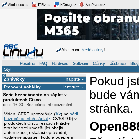
AbcLinuxu.cz
ITBiz.cz
HDmag.cz
AbcPráce.cz
AbcLinuxu
hledá autory
!
Poradna
FAQ
Hardware
Software
Články
Učebnice
Blog
Styl
×
Pokud js
Zprávičky
napište »
Pracovní nabídky
inzerujte »
bude vá
Série bezpečnostních záplat v
produktech Cisco
stránka.
dnes 16:00 | Bezpečnostní upozornění
Vládní CERT upozorňuje (
𝕏
) na
sérii
bezpečnostních záplat
(CVSS 9.9) v
Open888
produktech Cisco řešících kritické
zranitelnosti umožňující obejití
autentizace, eskalaci oprávnění,
vzdálené spuštění kódu a odepření