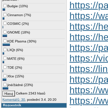
https://p
Budgie
(
10%
)
https://
Cinnamon
(
7%
)
https://
COSMIC
(
2%
)
GNOME
(
18%
)
https://
KDE Plasma
(
30%
)
https://
LXQt
(
6%
)
https://v
MATE
(
6%
)
https://
TDE
(
2%
)
https://
Xfce
(
15%
)
jiné/žádné
(
23%
)
https://
Celkem 2343 hlasů
https://
Komentářů: 30
, poslední 3.4. 20:20
Rozcestník