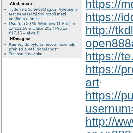
https://
AbcLinuxu
Týden na ScienceMag.cz: Vylepšený
https://i
test nenašel žádný rozdíl mezi
vodíkem a antiv
Ušetřete 30 %: Windows 11 Pro jen
http://tk
za €22,50 a Office 2024 Pro za
€17,15 – akce B
HDmag.cz
open888
Kamery do bytu přinesou maximální
přehled o vaší domácnosti
https://
Testovací novinka
https://
art
https://
usernum
http://w