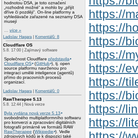
https://b
hodnotou DSA, je toto označení
„rozhodně možné“ a mohlo by „přijít
https://
dříve či později“. On-line platformy a
vyhledávače zařazené na seznamy DSA
musejí
https://
…
více »
https://b
Ladislav Hagara
|
Komentářů: 8
Cloudflare OS
5.8. 17:00 | Zajímavý software
https://
Společnost Cloudflare
představila
Cloudflare OS
(
GitHub
), tj. open
https://e
source platformu navrženou pro
integraci umělé inteligence (agentů)
přímo do pracovních procesů
https://t
organizací.
https://
Ladislav Hagara
|
Komentářů: 0
RawTherapee 5.13
5.8. 12:44 | Nová verze
https://
Byla vydána nová verze 5.13
svobodného multiplatformního softwaru
https://l
pro konverzi a zpracování digitálních
fotografií primárně ve formátů RAW
RawTherapee
(
Wikipedie
). Vedle
https://w
zdrojových kódů je k dispozici také